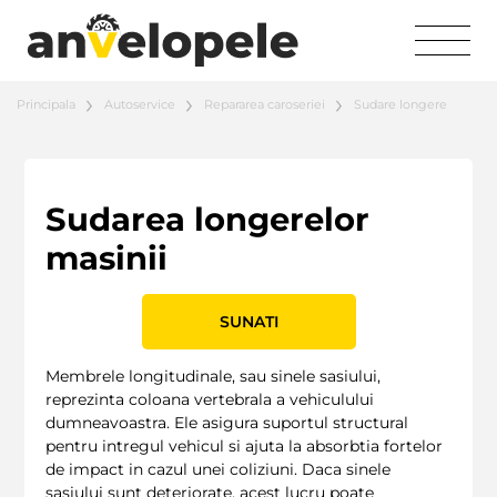
Principala
Autoservice
Repararea caroseriei
Sudare longere
Sudarea longerelor
masinii
SUNATI
Membrele longitudinale, sau sinele sasiului,
reprezinta coloana vertebrala a vehiculului
dumneavoastra. Ele asigura suportul structural
pentru intregul vehicul si ajuta la absorbtia fortelor
de impact in cazul unei coliziuni. Daca sinele
sasiului sunt deteriorate, acest lucru poate