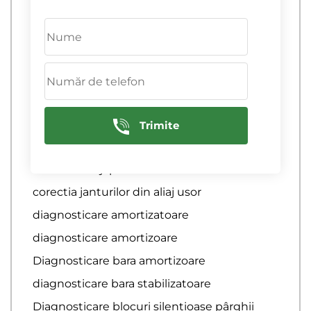
Inlocuire arbore cardanic
Inlocuire arborele cardanic
Inlocuire bucse starter
Inlocuire cablu frana de mana
Inlocuire disc de frana
Trimite
Reparatia suspensiei
autoservice japonez
corectia janturilor din aliaj usor
diagnosticare amortizatoare
diagnosticare amortizoare
Diagnosticare bara amortizoare
diagnosticare bara stabilizatoare
Diagnosticare blocuri silentioase pârghii