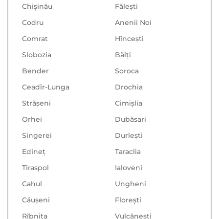
Chișinău
Făleşti
Codru
Anenii Noi
Comrat
Hînceşti
Slobozia
Bălţi
Bender
Soroca
Ceadîr-Lunga
Drochia
Strășeni
Cimișlia
Orhei
Dubăsari
Singerei
Durlești
Edineț
Taraclia
Tiraspol
Ialoveni
Cahul
Ungheni
Căușeni
Floreşti
Rîbnița
Vulcăneşti