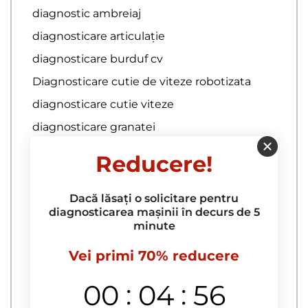
diagnostic ambreiaj
diagnosticare articulație
diagnosticare burduf cv
Diagnosticare cutie de viteze robotizata
diagnosticare cutie viteze
diagnosticare granatei
Diagnosticare montaj cutie de viteze
Reducere!
Diagnosticare si reparatie hidrobloc si
hidrotransformator transmisie automata
Dacă lăsați o solicitare pentru
diagnosticare transmisie automata
diagnosticarea mașinii în decurs de 5
minute
Diagnosticare variatoare
Diagnosticarea cutiei de viteze
Vei primi 70% reducere
Diagnosticul cutiei de viteze automate
:
:
00
04
55
inlocuire ambreiaj