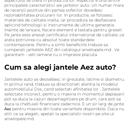
aspectului se ofera in productia lor. Aspectul e una dintre
principalele caracteristici ale jantelor auto. Un numar mare
de recenzii pozitive din partea soferilor dovedesc
rezonabilitatea procurarii lor. In productie, se folosesc
materiale de calitate inalta, iar procedura se desfasoara
aplicind tehnologii si instrumente de ultima generatie.
Inainte de lansare, fiecare element e testata pentru greseli.
Pe jante este anexat certificatul international de calitate, ce
arata potrivirea cu absolut toate standardele
contemporane. Pentru a simti beneficiile trebuie sa
cumperati jantelele AEZ din catalogul anvelopele.md . Va
garantam - veti ramane cu o impresie placuta.
Cum sa alegi jantele Aez auto?
Jantelele auto se deosebesc in greutate, latime si diametru.
In primul rand, trebuie sa directionati atentia la modelul
automobilului Dvs, cand selectati afinitatea lor . Jantelele
selectate incorect, pentru o masina in momentul deplasarii
pot sa duca la cazuri dezamagitoare pe drum, care pot sa
duca la cheltuieli financiare zadarnice. E un sir larg de jante
pentru masina din toate variantele disponibile. Daca nu
Aez
stiti ce sa alegeti, apelati la specialistii nostri pe site-ul
anvelopele.md.