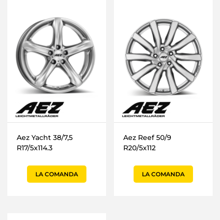
Aez Yacht 38/7,5
Aez Reef 50/9
R17/5x114.3
R20/5x112
LA COMANDA
LA COMANDA