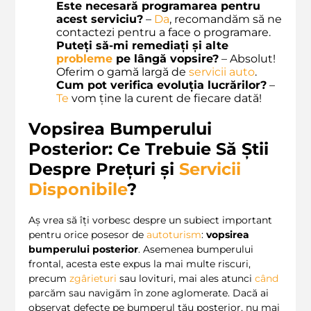
Este necesară programarea pentru
acest serviciu?
–
Da
, recomandăm să ne
contactezi pentru a face o programare.
Puteți să-mi remediați și alte
probleme
pe lângă vopsire?
– Absolut!
Oferim o gamă largă de
servicii auto
.
Cum pot verifica evoluția lucrărilor?
–
Te
vom ține la curent de fiecare dată!
Vopsirea Bumperului
Posterior: Ce Trebuie Să Știi
Despre Prețuri și
Servicii
Disponibile
?
Aș vrea să îți vorbesc despre un subiect important
pentru orice posesor de
autoturism
:
vopsirea
bumperului posterior
. Asemenea bumperului
frontal, acesta este expus la mai multe riscuri,
precum
zgârieturi
sau lovituri, mai ales atunci
când
parcăm sau navigăm în zone aglomerate. Dacă ai
observat defecte pe bumperul tău posterior, nu mai