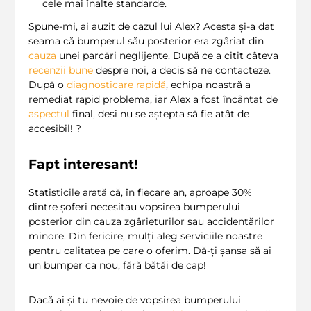
cele mai înalte standarde.
Spune-mi, ai auzit de cazul lui Alex? Acesta și-a dat
seama că bumperul său posterior era zgâriat din
cauza
unei parcări neglijente. După ce a citit câteva
recenzii bune
despre noi, a decis să ne contacteze.
După o
diagnosticare rapidă
, echipa noastră a
remediat rapid problema, iar Alex a fost încântat de
aspectul
final, deși nu se aștepta să fie atât de
accesibil! ?
Fapt interesant!
Statisticile arată că, în fiecare an, aproape 30%
dintre șoferi necesitau vopsirea bumperului
posterior din cauza zgârieturilor sau accidentărilor
minore. Din fericire, mulți aleg serviciile noastre
pentru calitatea pe care o oferim. Dă-ți șansa să ai
un bumper ca nou, fără bătăi de cap!
Dacă ai și tu nevoie de vopsirea bumperului