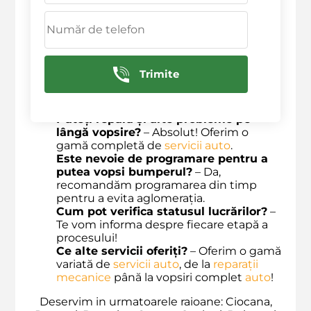
vopsele de ultimă generație, care oferă
un aspect excelent și rezistență în timp.
Oferiți garanție pentru vopsirea
bumperului posterior?
– Cu siguranță!
Oferim garanție pentru lucrările
efectuate.
Trimite
Ce culori pot alege pentru vopsirea
bumperului?
– Poți alege dintr-o paletă
largă de
culori disponibile
.
Puteți repara și alte probleme pe
lângă vopsire?
– Absolut! Oferim o
gamă completă de
servicii auto
.
Este nevoie de programare pentru a
putea vopsi bumperul?
– Da,
recomandăm programarea din timp
pentru a evita aglomerația.
Cum pot verifica statusul lucrărilor?
–
Te vom informa despre fiecare etapă a
procesului!
Ce alte servicii oferiți?
– Oferim o gamă
variată de
servicii auto
, de la
reparații
mecanice
până la vopsiri complet
auto
!
Deservim in urmatoarele raioane: Ciocana,