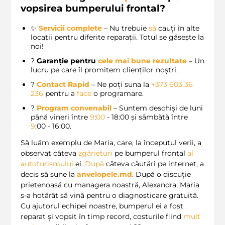
vopsirea bumperului frontal?
✨
Servicii complete
– Nu trebuie
să
cauți în alte
locații pentru diferite reparații. Totul se găsește la
noi!
?
Garanție pentru
cele
mai
bune
rezultate
– Un
lucru pe care îl promitem clienților noștri.
?
Contact Rapid
– Ne poți suna la
+373 603 36
236
pentru a
face
o programare.
?️
Program convenabil
– Suntem deschiși de luni
până vineri între
9
:
00
- 18:00 și sâmbătă între
9
:00 - 16:00.
Să luăm exemplu de Maria, care, la începutul verii, a
observat câteva
zgârieturi
pe bumperul frontal
al
autoturismului
ei.
După
câteva căutări pe internet, a
decis să sune la
anvelopele.md
. După o discuție
prietenoasă cu managera noastră, Alexandra, Maria
s-a hotărât să vină pentru o diagnosticare gratuită.
Cu ajutorul echipei noastre, bumperul ei a fost
reparat și vopsit în timp record, costurile fiind
mult