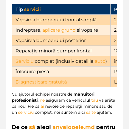
Tip
servicii
Preț (
Vopsirea bumperului frontal simplă
2364
Indreptare,
aplicare grund
și vopsire
2364
Vopsirea bumperului posterior
2364
Reparație minoră bumper frontal
1099
Serviciu
complet (inclusiv detaliile
auto
)
între 
Înlocuire piesă
Prețur
Diagnosticare gratuită
La achi
Cu ajutorul echipei noastre de
mânuitori
profesioniști
,
ne
asigurăm că vehiculul
tău
va arăta
ca nou! Fie că
ai
nevoie de reparații minore sau de
un
serviciu
complet, noi suntem aici
să
te
ajutăm.
De ce
să
alegi
anvelopele.md
pentru