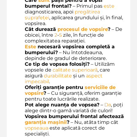
Care
sunt
pașii pentru a vopsi
bumperul frontal?
– Primul pas
este
diagnosticarea, apoi
pregătirea
suprafeței
, aplicarea grundului și, în final,
vopsirea.
Cât durează
procesul de vopsire
?
– De
obicei, între
2
-
5
zile, în funcție de
complexitatea reparației.
Este
necesară vopsirea completă a
bumperului?
– Nu întotdeauna,
depinde de gradul de deteriorare.
Ce tip de vopsea folosiți?
– Utilizăm
vopsele de
calitate superioară
, care
asigură
durabilitate
și un
aspect
impecabil
.
Oferiți garanție pentru
serviciile de
vopsire
?
– Cu siguranță, oferim garanție
pentru toate lucrările realizate.
Pot alege nuanța de vopsea?
–
Da
, poți
alege dintr-o gamă variată de culori!
Vopsirea bumperului frontal afectează
garanția mașinii
?
– Nu, atâta timp cât
vopseaua
este aplicată corect de
specialiști.