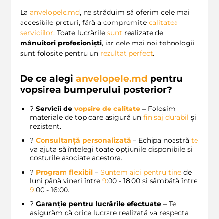
La
anvelopele.md
, ne străduim să oferim cele mai
accesibile prețuri, fără a compromite
calitatea
serviciilor
. Toate lucrările
sunt
realizate de
mânuitori profesioniști
, iar cele mai noi tehnologii
sunt folosite pentru un
rezultat perfect
.
De ce alegi
anvelopele.md
pentru
vopsirea bumperului posterior?
?
Servicii de
vopsire de calitate
– Folosim
materiale de top care asigură un
finisaj durabil
și
rezistent.
?
Consultanță personalizată
– Echipa noastră
te
va ajuta să înțelegi toate opțiunile disponibile și
costurile asociate acestora.
?
Program flexibil
–
Suntem aici pentru tine
de
luni până vineri între
9
:00 - 18:00 și sâmbătă între
9
:00 - 16:00.
?
Garanție pentru lucrările efectuate
– Te
asigurăm că orice lucrare realizată va respecta