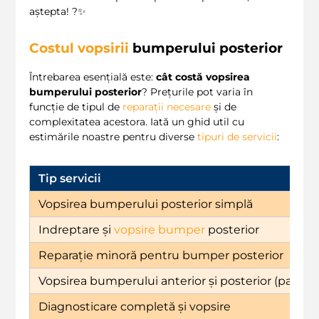
aștepta! ?✨
Costul vopsirii
bumperului posterior
Întrebarea esențială este:
cât costă vopsirea
bumperului posterior
? Prețurile pot varia în
funcție de tipul de
reparații necesare
și de
complexitatea acestora. Iată un ghid util cu
estimările noastre pentru diverse
tipuri de servicii
:
Tip servicii
Vopsirea bumperului posterior simplă
Indreptare și
vopsire bumper
posterior
Reparație minoră pentru bumper posterior
Vopsirea bumperului anterior și posterior (pachet
Diagnosticare completă și vopsire