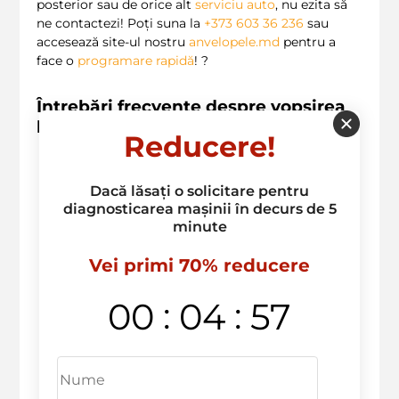
posterior sau de orice alt
serviciu auto
, nu ezita să
ne contactezi! Poți suna la
+373 603 36 236
sau
accesează site-ul nostru
anvelopele.md
pentru a
face o
programare rapidă
! ?
Întrebări frecvente despre vopsirea
bumperului posterior
Reducere!
Care sunt pașii implicati în vopsirea
bumperului posterior?
–
Procesul
Dacă lăsați o solicitare pentru
include diagnosticarea,
pregătirea
diagnosticarea mașinii în decurs de 5
suprafeței
, aplicarea grundului și apoi
minute
vopsirea.
Cât durează vopsirea bumperului
Vei primi 70% reducere
posterior?
– De obicei, între
1
și
3
zile, în
funcție de complexitatea reparației.
Se
poate
vopsi doar o parte a
:
:
00
04
56
bumperului posterior?
– Desigur, se
poate
vopsi doar zona afectată, dacă
este necesar.
Care tip de vopsea folosiți pentru
vopsirea bumperului?
– Utilizăm