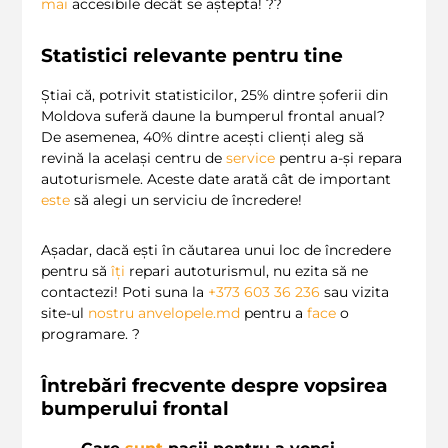
mai
accesibile decât se aștepta! ??
Statistici relevante pentru tine
Știai că, potrivit statisticilor, 25% dintre șoferii din
Moldova suferă daune la bumperul frontal anual?
De asemenea, 40% dintre acești clienți aleg să
revină la același centru de
service
pentru a-și repara
autoturismele. Aceste date arată cât de important
este
să alegi un serviciu de încredere!
Așadar, dacă ești în căutarea unui loc de încredere
pentru să
îți
repari autoturismul, nu ezita să ne
contactezi! Poti suna la
+373 603 36 236
sau vizita
site-ul
nostru
anvelopele.md
pentru a
face
o
programare. ?
Întrebări frecvente despre vopsirea
bumperului frontal