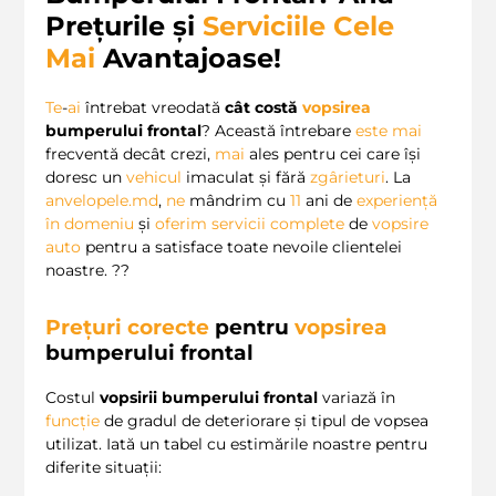
Prețurile și
Serviciile
Cele
Mai
Avantajoase!
Te
-
ai
întrebat vreodată
cât costă
vopsirea
bumperului frontal
? Această întrebare
este
mai
frecventă decât crezi,
mai
ales pentru cei care își
doresc un
vehicul
imaculat și fără
zgârieturi
. La
anvelopele.md
,
ne
mândrim cu
11
ani de
experiență
în domeniu
și
oferim
servicii complete
de
vopsire
auto
pentru a satisface toate nevoile clientelei
noastre. ?‍?
Prețuri corecte
pentru
vopsirea
bumperului frontal
Costul
vopsirii bumperului frontal
variază în
funcție
de gradul de deteriorare și tipul de vopsea
utilizat. Iată un tabel cu estimările noastre pentru
diferite situații: