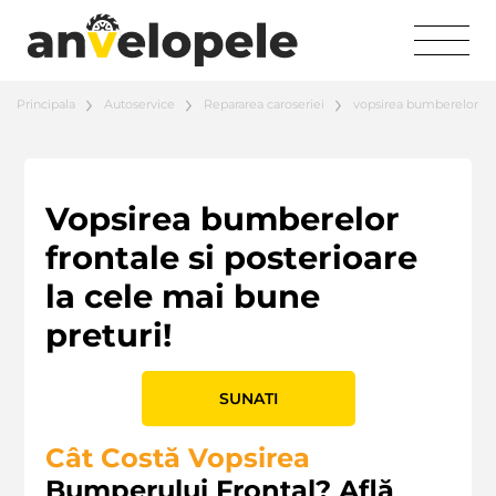
Principala
Autoservice
Repararea caroseriei
vopsirea bumberelor
Vopsirea bumberelor
frontale si posterioare
la cele mai bune
preturi!
SUNATI
Cât Costă Vopsirea
Bumperului Frontal? Află