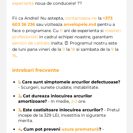
experienta
noua de conducere! ??
Fii ca Andrei! Nu astepta,
contacteaza-ne
la
+373
603 36 236
sau viziteaza
anvelopele.md
pentru a
face o programare. Cu
11
ani de experienta si
mesteri
profesionisti
in cadrul echipei noastre, garantam
servicii de calitate
inalta. ⏰ Programul nostru este
de luni pana vineri de la
9
la
18
si sambata de la
9
la
16
.
Intrebari frecvente
1
. Care sunt simptomele arcurilor defectuoase?
- Scurgeri, sunete ciudate, instabilitate.
2
. Cat dureaza inlocuirea arcurilor
amortizoare?
- In medie,
2
-
3
ore.
3
. Este costisitoare inlocuirea arcurilor?
- Pretul
incepe de la 329 LEI, investitia in siguranta
merita.
4
. Cum pot preveni
uzura prematură
?
-