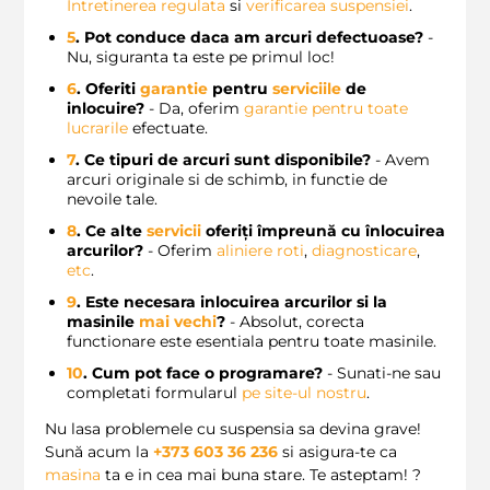
Intretinerea regulata
si
verificarea suspensiei
.
5
. Pot conduce daca am arcuri defectuoase?
-
Nu, siguranta ta este pe primul loc!
6
. Oferiti
garantie
pentru
serviciile
de
inlocuire?
- Da, oferim
garantie pentru toate
lucrarile
efectuate.
7
. Ce tipuri de arcuri sunt disponibile?
- Avem
arcuri originale si de schimb, in functie de
nevoile tale.
8
. Ce alte
servicii
oferiți împreună cu înlocuirea
arcurilor?
- Oferim
aliniere roti
,
diagnosticare
,
etc
.
9
. Este necesara inlocuirea arcurilor si la
masinile
mai vechi
?
- Absolut, corecta
functionare este esentiala pentru toate masinile.
10
. Cum pot face o programare?
- Sunati-ne sau
completati formularul
pe site-ul nostru
.
Nu lasa problemele cu suspensia sa devina grave!
Sună acum la
+373 603 36 236
si asigura-te ca
masina
ta e in cea mai buna stare. Te asteptam! ?