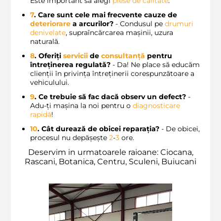
Este important să alegi
piese de calitate
.
7
. Care sunt cele mai frecvente cauze de
deteriorare
a arcurilor?
- Condusul pe
drumuri
denivelate
, supraîncărcarea mașinii, uzura
naturală.
8
. Oferiți
servicii
de
consultanță
pentru
întreținerea regulată?
- Da! Ne place să educăm
clienții în privința întreținerii corespunzătoare a
vehiculului.
9
. Ce trebuie să fac dacă observ un defect?
-
Adu-ți mașina la noi pentru o
diagnosticare
rapidă
!
10
. Cât durează de obicei reparația?
- De obicei,
procesul nu depășește
2
-
3
ore.
Deservim in urmatoarele raioane: Ciocana,
Rascani, Botanica, Centru, Sculeni, Buiucani