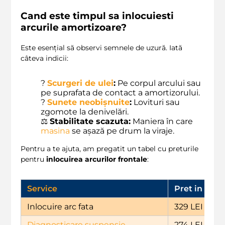
Cand este timpul sa inlocuiesti
arcurile amortizoare?
Este esențial să observi semnele de uzură. Iată
câteva indicii:
?
Scurgeri de ulei
:
Pe corpul arcului sau
pe suprafata de contact a amortizorului.
?
Sunete neobișnuite
:
Lovituri sau
zgomote la denivelări.
⚖️
Stabilitate scazuta:
Maniera în care
masina
se așază pe drum la viraje.
Pentru a te ajuta, am pregatit un tabel cu preturile
pentru
inlocuirea arcurilor frontale
:
Service
Pret in LEI
Inlocuire arc fata
329 LEI
Diagnosticare suspensie
274 LEI