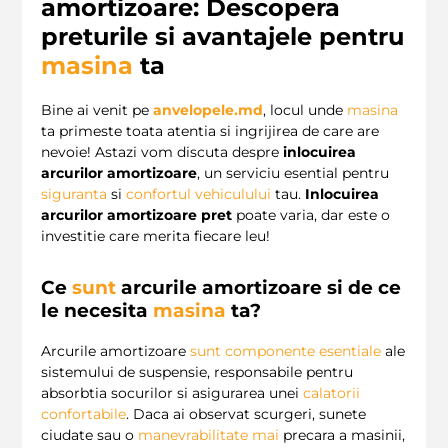
amortizoare: Descopera
preturile si avantajele pentru
masina
ta
Bine ai venit pe
anvelopele.md
, locul unde
masina
ta primeste toata atentia si ingrijirea de care are
nevoie! Astazi vom discuta despre
inlocuirea
arcurilor amortizoare
, un serviciu esential pentru
siguranta
si
confortul vehiculului
tau.
Inlocuirea
arcurilor amortizoare pret
poate varia, dar este o
investitie care merita fiecare leu!
Ce
sunt
arcurile amortizoare si de ce
le necesita
masina
ta?
Arcurile amortizoare
sunt
componente esentiale
ale
sistemului de suspensie, responsabile pentru
absorbtia socurilor si asigurarea unei
calatorii
confortabile
. Daca ai observat scurgeri, sunete
ciudate sau o
manevrabilitate
mai
precara a masinii,