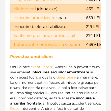
Aliniere roti
(doua axe)
439 LEI
Inlocuire amortizoare
spate
659 LEI
Inlocuire bieleta stabilizator
219 LEI
Verificare presiune combustibil
274 LEI
Tratare anti-coroziva sasiu
(
sedan
)
4399 LEI
Povestea unui client
Unul dintre
clientii nostri
, Andrei, ne-a povestit cum
si-a amanat
inlocuirea arcurilor amortizoare
si
cum acest lucru a dus la o
deteriorare
si mai mare.
La un moment dat, in fiecare zi, intepa o groapa pe
drum, dar decizia de a veni la noi a fost salvatoare.
In urma diagnosticului, am realizat ca arcurile sale
erau complet defecte, iar fara aceasta
inlocuire a
arcurilor frontale
, ar fi putut cauza accident serious.
Dupa
interventie, Andrei a fost incantat de