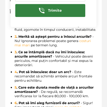
Trimite
Întrebări frecvente
1
. Care sunt cele mai frecvente semne că
trebuie să înlocuiesc arcurile?
- Scurgeri de
fluid, zgomote în timpul conducerii, instabilitate.
2
. Merită să aștept pentru a înlocui arcurile?
-
Nu! Ignorarea problemei poate genera
costuri
mai mari
pe termen lung.
3
. Ce se întâmplă dacă nu îmi înlocuiesc
arcurile amortizoare?
- Vehiculul poate deveni
periculos, mai puțin confortabil și mai expus la
deteriorări.
4
. Pot să înlocuiesc doar un arc?
- Este
recomandat să schimbi ambele arcuri frontale
pentru echilibru.
5
. Care este durata medie de viață a arcurilor
amortizoare?
- De regulă, se recomandă
verificarea lor la fiecare 80,000 - 100,000 km.
6
. Pot să îmi aleg furnizorii de arcuri?
- Sigur!