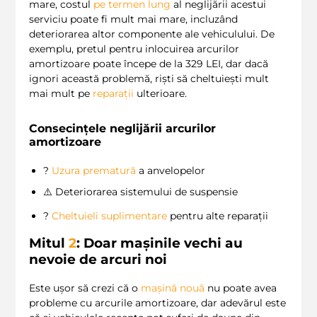
mare, costul
pe termen lung
al neglijării acestui
serviciu poate fi mult mai mare, incluzând
deteriorarea altor componente ale vehiculului. De
exemplu, pretul pentru inlocuirea arcurilor
amortizoare poate începe de la 329 LEI, dar dacă
ignori această problemă, riști să cheltuiești mult
mai mult pe
reparații
ulterioare.
Consecințele neglijării arcurilor
amortizoare
?
Uzura prematură
a anvelopelor
⚠️ Deteriorarea sistemului de suspensie
?
Cheltuieli suplimentare
pentru alte reparații
Mitul
2
: Doar mașinile vechi au
nevoie de arcuri noi
Este ușor să crezi că o
mașină nouă
nu poate avea
probleme cu arcurile amortizoare, dar adevărul este