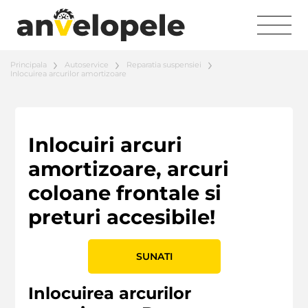
Principala
Autoservice
Reparatia suspensiei
Inlocuirea arcurilor amortizoare
Inlocuiri arcuri
amortizoare, arcuri
coloane frontale si
preturi accesibile!
SUNATI
Inlocuirea arcurilor