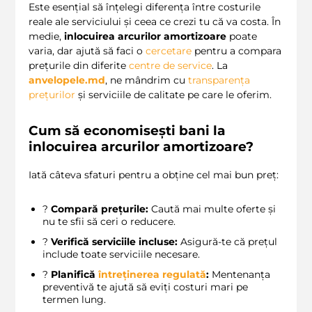
Este esențial să înțelegi diferența între costurile
reale ale serviciului și ceea ce crezi tu că va costa. În
medie,
inlocuirea arcurilor amortizoare
poate
varia, dar ajută să faci o
cercetare
pentru a compara
prețurile din diferite
centre de service
. La
anvelopele.md
, ne mândrim cu
transparența
prețurilor
și serviciile de calitate pe care le oferim.
Cum să economisești bani la
inlocuirea arcurilor amortizoare?
Iată câteva sfaturi pentru a obține cel mai bun preț:
?
Compară prețurile:
Caută mai multe oferte și
nu te sfii să ceri o reducere.
?
Verifică serviciile incluse:
Asigură-te că prețul
include toate serviciile necesare.
?️
Planifică
întreținerea regulată
:
Mentenanța
preventivă te ajută să eviți costuri mari pe
termen lung.