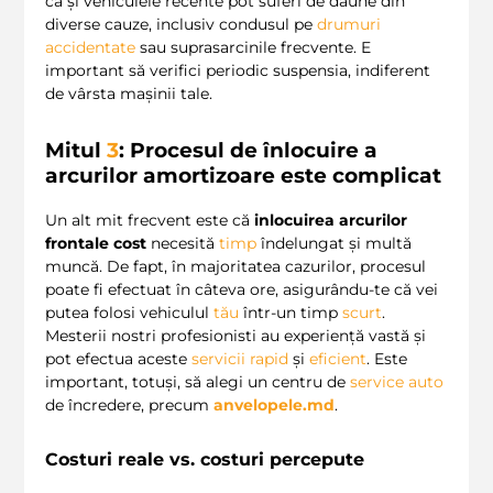
că și vehiculele recente pot suferi de daune din
diverse cauze, inclusiv condusul pe
drumuri
accidentate
sau suprasarcinile frecvente. E
important să verifici periodic suspensia, indiferent
de vârsta mașinii tale.
Mitul
3
: Procesul de înlocuire a
arcurilor amortizoare este complicat
Un alt mit frecvent este că
inlocuirea arcurilor
frontale cost
necesită
timp
îndelungat și multă
muncă. De fapt, în majoritatea cazurilor, procesul
poate fi efectuat în câteva ore, asigurându-te că vei
putea folosi vehiculul
tău
într-un timp
scurt
.
Mesterii nostri profesionisti au experiență vastă și
pot efectua aceste
servicii rapid
și
eficient
. Este
important, totuși, să alegi un centru de
service auto
de încredere, precum
anvelopele.md
.
Costuri reale vs. costuri percepute