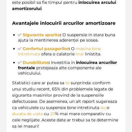
este posibil sa fie timpul pentru
inlocuirea arcului
amortizorului
.
Avantajele inlocuirii arcurilor amortizoare
✅
Siguranta sporita
:
O suspensie in stare buna
ajuta la mentinerea aderenței pe sosea.
✅
Confortul pasagerilor
:
O
masina bine
intretinuta
ofera o calatorie
mai
linistita.
✅
Durabilitate
:
Investitia in
inlocuirea arcurilor
frontale
protejeaza alte componente ale
vehiculului.
Statistici care ar putea sa
te
surprinda: conform
unui studiu recent, 65% din problemele legate de
siguranta masinilor provind de la suspensiile
defectuoase. De asemenea, un alt raport sugereaza
ca vehiculele cu suspensie bine intretinuta
au
o
durata de viata
cu
20
% mai mare comparativ cu
cele neglijate. Aceste date ar trebui sa te determine
sa iei masuri!