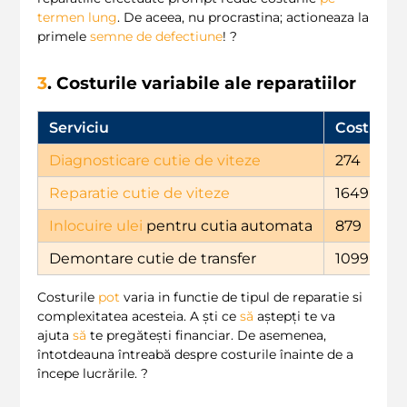
termen lung
. De aceea, nu procrastina; actioneaza la
primele
semne de defectiune
! ?️
3
. Costurile variabile ale reparatiilor
Serviciu
Cost (LEI)
Diagnosticare cutie de viteze
274
Reparatie cutie de viteze
1649
Inlocuire ulei
pentru cutia automata
879
Demontare cutie de transfer
1099
Costurile
pot
varia in functie de tipul de reparatie si
complexitatea acesteia. A ști ce
să
aștepți te va
ajuta
să
te pregătești financiar. De asemenea,
întotdeauna întreabă despre costurile înainte de a
începe lucrările. ?