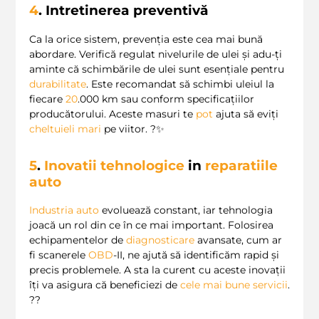
4
. Intretinerea preventivă
Ca la orice sistem, prevenția este cea mai bună
abordare. Verifică regulat nivelurile de ulei și adu-ți
aminte că schimbările de ulei sunt esențiale pentru
durabilitate
. Este recomandat să schimbi uleiul la
fiecare
20
.000 km sau conform specificațiilor
producătorului. Aceste masuri te
pot
ajuta să eviți
cheltuieli mari
pe viitor. ?✨
5
.
Inovatii tehnologice
in
reparatiile
auto
Industria auto
evoluează constant, iar tehnologia
joacă un rol din ce în ce mai important. Folosirea
echipamentelor de
diagnosticare
avansate, cum ar
fi scanerele
OBD
-II, ne ajută să identificăm rapid și
precis problemele. A sta la curent cu aceste inovații
îți va asigura că beneficiezi de
cele mai bune servicii
.
??