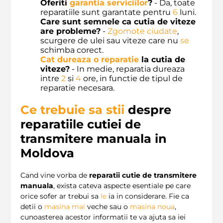
Oferiti
garantia serviciilor
?
- Da, toate
reparatiile sunt garantate pentru
6
luni.
Care sunt semnele ca cutia de viteze
are probleme?
-
Zgomote ciudate
,
scurgere de ulei sau viteze care nu
se
schimba corect.
Cat dureaza o reparatie
la cutia de
viteze?
- In medie, reparatia dureaza
intre
2
si
4
ore, in functie de tipul de
reparatie necesara.
Ce trebuie sa stii
despre
reparatiile cutiei de
transmitere manuala in
Moldova
Cand vine vorba de
reparatii cutie de transmitere
manuala
, exista cateva aspecte esentiale pe care
orice sofer ar trebui sa
le
ia in considerare. Fie ca
detii o
masina
mai
veche sau o
masina noua
,
cunoasterea acestor informatii te va ajuta sa iei