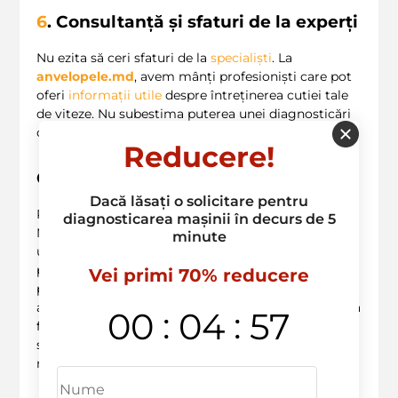
6
. Consultanță și sfaturi de la experți
Nu ezita să ceri sfaturi de la
specialiști
. La
anvelopele.md
, avem mânți profesioniști care pot
oferi
informații utile
despre întreținerea cutiei tale
de viteze. Nu subestima puterea unei diagnosticări
corecte și a unei bune comunicări cu tehnicienii. ?
Reducere!
Concluzie
Dacă lăsați o solicitare pentru
Reparatiile cutiei de transmitere manuala in
diagnosticarea mașinii în decurs de 5
Moldova pot părea complicate, dar prin alegerea
minute
unui
service de încredere
și prin înțelegerea
procesului, poți transforma experiența într-una
Vei primi 70% reducere
pozitivă. Nu lăsa problemele de transmisie să-ți
afecteze confortul și
siguranța
; acționează înainte să
:
:
00
04
56
fie prea târziu! Suna-ne
acum
la
+373 603 36 236
sau vizitează-ne pe
anvelopele.md
pentru mai
multe informații! ?