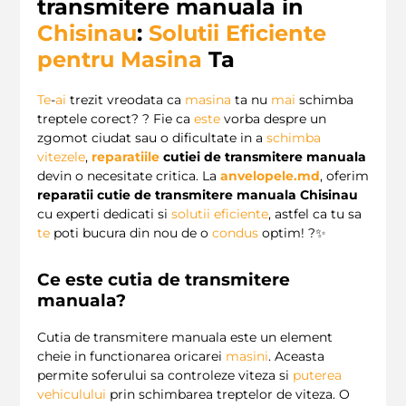
transmitere manuala in
Chisinau
:
Solutii Eficiente
pentru Masina
Ta
Te
-
ai
trezit vreodata ca
masina
ta nu
mai
schimba
treptele corect? ? Fie ca
este
vorba despre un
zgomot ciudat sau o dificultate in a
schimba
vitezele
,
reparatiile
cutiei de transmitere manuala
devin o necesitate critica. La
anvelopele.md
, oferim
reparatii cutie de transmitere manuala Chisinau
cu experti dedicati si
solutii eficiente
, astfel ca tu sa
te
poti bucura din nou de o
condus
optim! ?✨
Ce este cutia de transmitere
manuala?
Cutia de transmitere manuala este un element
cheie in functionarea oricarei
masini
. Aceasta
permite soferului sa controleze viteza si
puterea
vehiculului
prin schimbarea treptelor de viteza. O