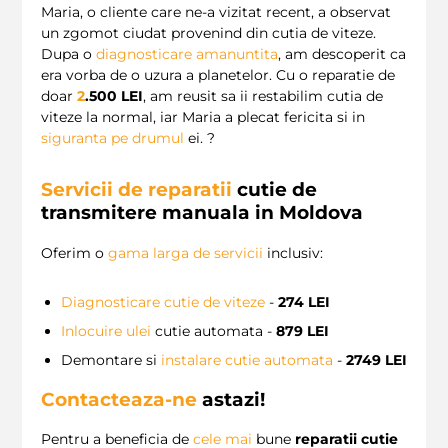
Maria, o cliente care ne-a vizitat recent, a observat
un zgomot ciudat provenind din cutia de viteze.
Dupa o
diagnosticare amanuntita
, am descoperit ca
era vorba de o uzura a planetelor. Cu o reparatie de
doar
2
.500 LEI
, am reusit sa ii restabilim cutia de
viteze la normal, iar Maria a plecat fericita si in
siguranta pe drumul
ei. ?
Servicii de reparatii
cutie de
transmitere manuala in Moldova
Oferim o
gama larga de servicii
inclusiv:
Diagnosticare cutie de viteze
-
274 LEI
Inlocuire ulei
cutie automata -
879 LEI
Demontare si
instalare cutie automata
-
2749 LEI
Contacteaza-ne
astazi!
Pentru a beneficia de
cele
mai
bune
reparatii cutie