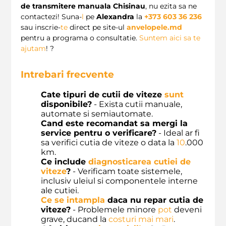
de transmitere manuala Chisinau
, nu ezita sa ne
contactezi! Suna-
l
pe
Alexandra
la
+373 603 36 236
sau inscrie-
te
direct pe site-ul
anvelopele.md
pentru a programa o consultatie.
Suntem aici sa te
ajutam
! ?️
Intrebari frecvente
Cate tipuri de cutii de viteze
sunt
disponibile?
- Exista cutii manuale,
automate si semiautomate.
Cand este recomandat sa mergi la
service pentru o verificare?
- Ideal ar fi
sa verifici cutia de viteze o data la
10
.000
km.
Ce include
diagnosticarea cutiei de
viteze
?
- Verificam toate sistemele,
inclusiv uleiul si componentele interne
ale cutiei.
Ce se intampla
daca nu repar cutia de
viteze?
- Problemele minore
pot
deveni
grave, ducand la
costuri mai mari
.