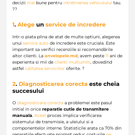
decizii
mai
bune pentru
intretinerea vehiculului
tau.
??
1
.
Alege
un
service de incredere
Intr-o piata plina de atat de multe optiuni, alegerea
unui
service auto
de incredere este cruciala. Este
important sa verifici recenziile si recomandările
altor clienti. La
anvelopele.md
, avem peste
11
ani de
experienta si mii de
clienti multumiti
, dovedind
astfel
calitatea serviciilor
oferite. ?
2
.
Diagnosticarea corecta
este cheia
succesului
O
diagnosticare corecta
a problemei este pasul
initial in orice
reparatie cutie de transmitere
manuala
.
Acest
proces implica verificarea
sistemului de transmisie, a uleiului si a
componentelor interne. Statisticile arata ca 70% din
reparatiile efectuate prompt reduc costurile
pe