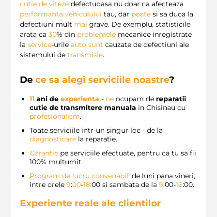
cutie de viteze
defectuoasa nu doar ca afecteaza
performanta vehiculului
tau, dar
poate
si sa duca la
defectiuni mult
mai
grave. De exemplu, statisticile
arata ca
30
% din
problemele
mecanice inregistrate
la
service
-urile
auto
sunt
cauzate de defectiuni ale
sistemului de
transmisie
.
De
ce sa alegi
serviciile noastre
?
11
ani de
experienta
-
ne
ocupam de
reparatii
cutie de transmitere manuala
in Chisinau cu
profesionalism
.
Toate serviciile intr-un singur loc - de la
diagnosticare
la reparatie.
Garantie
pe serviciile efectuate, pentru ca tu sa fii
100% multumit.
Program de lucru convenabil
: de luni pana vineri,
intre orele
9
:
00
-
18
:00 si sambata de la
9
:00-
16
:00.
Experiente reale ale clientilor