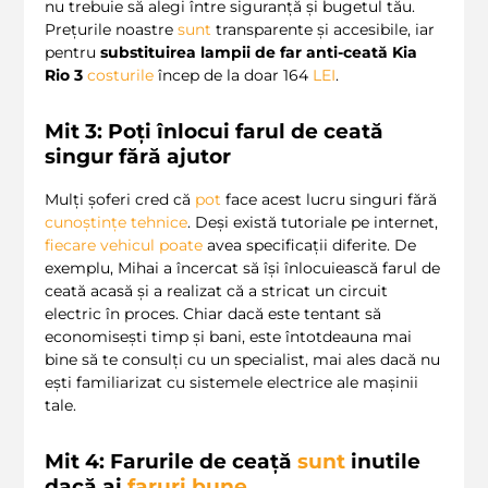
nu trebuie să alegi între siguranță și bugetul tău.
Prețurile noastre
sunt
transparente și accesibile, iar
pentru
substituirea lampii de far anti-ceată Kia
Rio 3
costurile
încep de la doar 164
LEI
.
Mit 3: Poți înlocui farul de ceată
singur fără ajutor
Mulți șoferi cred că
pot
face acest lucru singuri fără
cunoștințe tehnice
. Deși există tutoriale pe internet,
fiecare vehicul
poate
avea specificații diferite. De
exemplu, Mihai a încercat să își înlocuiească farul de
ceată acasă și a realizat că a stricat un circuit
electric în proces. Chiar dacă este tentant să
economisești timp și bani, este întotdeauna mai
bine să te consulți cu un specialist, mai ales dacă nu
ești familiarizat cu sistemele electrice ale mașinii
tale.
Mit 4: Farurile de ceață
sunt
inutile
dacă ai
faruri bune