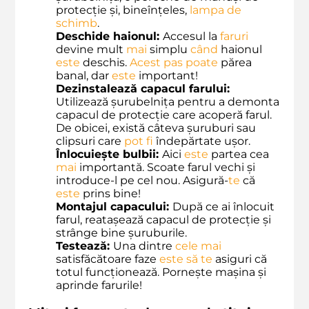
protecție și, bineînțeles,
lampa de
schimb
.
Deschide haionul:
Accesul la
faruri
devine mult
mai
simplu
când
haionul
este
deschis.
Acest
pas
poate
părea
banal, dar
este
important!
Dezinstalează capacul farului:
Utilizează șurubelnița pentru a demonta
capacul de protecție care acoperă farul.
De obicei, există câteva șuruburi sau
clipsuri care
pot
fi
îndepărtate ușor.
Înlocuiește bulbii:
Aici
este
partea cea
mai
importantă. Scoate farul vechi și
introduce-l pe cel nou. Asigură-
te
că
este
prins bine!
Montajul capacului:
După ce ai înlocuit
farul, reatașează capacul de protecție și
strânge bine șuruburile.
Testează:
Una dintre
cele
mai
satisfăcătoare faze
este
să
te
asiguri că
totul funcționează. Pornește mașina și
aprinde farurile!