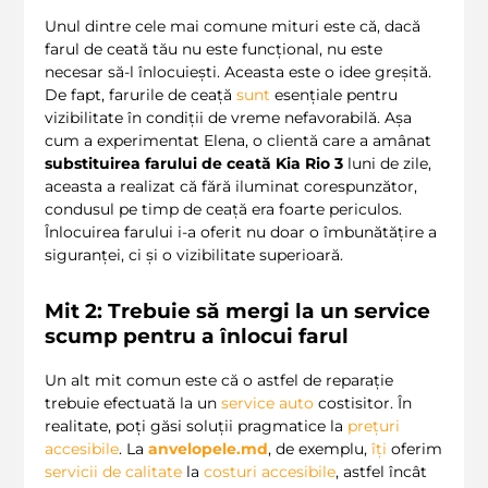
Unul dintre cele mai comune mituri este că, dacă
farul de ceată tău nu este funcțional, nu este
necesar să-l înlocuiești. Aceasta este o idee greșită.
De fapt, farurile de ceață
sunt
esențiale pentru
vizibilitate în condiții de vreme nefavorabilă. Așa
cum a experimentat Elena, o clientă care a amânat
substituirea farului de ceată Kia Rio 3
luni de zile,
aceasta a realizat că fără iluminat corespunzător,
condusul pe timp de ceață era foarte periculos.
Înlocuirea farului i-a oferit nu doar o îmbunătățire a
siguranței, ci și o vizibilitate superioară.
Mit 2: Trebuie să mergi la un service
scump pentru a înlocui farul
Un alt mit comun este că o astfel de reparație
trebuie efectuată la un
service auto
costisitor. În
realitate, poți găsi soluții pragmatice la
prețuri
accesibile
. La
anvelopele.md
, de exemplu,
îți
oferim
servicii de calitate
la
costuri accesibile
, astfel încât