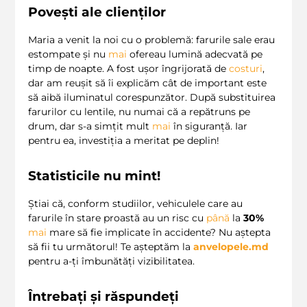
Povești ale clienților
Maria a venit la noi cu o problemă: farurile sale erau
estompate și nu
mai
ofereau lumină adecvată pe
timp de noapte. A fost ușor îngrijorată de
costuri
,
dar am reușit să îi explicăm cât de important este
să aibă iluminatul corespunzător. După substituirea
farurilor cu lentile, nu numai că a repătruns pe
drum, dar s-a simțit mult
mai
în siguranță. Iar
pentru ea, investiția a meritat pe deplin!
Statisticile nu mint!
Știai că, conform studiilor, vehiculele care au
farurile în stare proastă au un risc cu
până
la
30%
mai
mare să fie implicate în accidente? Nu aștepta
să fii tu următorul! Te așteptăm la
anvelopele.md
pentru a-ți îmbunătăți vizibilitatea.
Întrebați și răspundeți