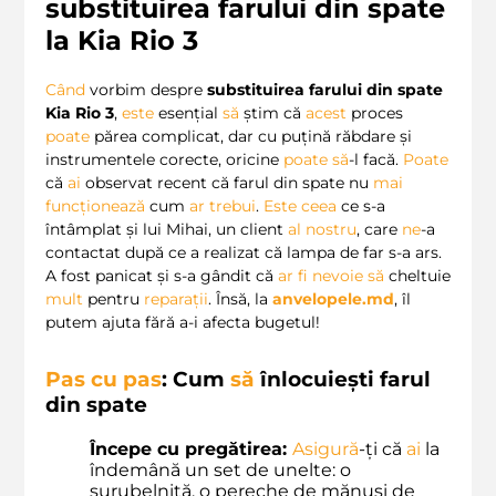
substituirea farului din spate
la Kia Rio 3
Când
vorbim despre
substituirea farului din spate
Kia Rio 3
,
este
esențial
să
știm că
acest
proces
poate
părea complicat, dar cu puțină răbdare și
instrumentele corecte, oricine
poate
să
-l facă.
Poate
că
ai
observat recent că farul din spate nu
mai
funcționează
cum
ar
trebui
.
Este
ceea
ce s-a
întâmplat și lui Mihai, un client
al
nostru
, care
ne
-a
contactat după ce a realizat că lampa de far s-a ars.
A fost panicat și s-a gândit că
ar
fi
nevoie
să
cheltuie
mult
pentru
reparații
. Însă, la
anvelopele.md
, îl
putem ajuta fără a-i afecta bugetul!
Pas cu pas
: Cum
să
înlocuiești farul
din spate
Începe cu pregătirea:
Asigură
-ți că
ai
la
îndemână un set de unelte: o
șurubelniță, o pereche de mănuși de