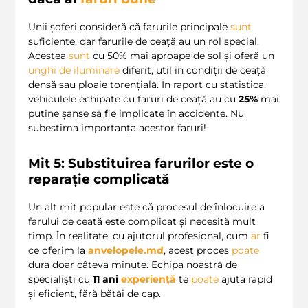
Unii șoferi consideră că farurile principale
sunt
suficiente, dar farurile de ceață au un rol special.
Acestea
sunt
cu 50% mai aproape de sol și oferă un
unghi de iluminare
diferit, util în condiții de ceață
densă sau ploaie torențială. În raport cu statistica,
vehiculele echipate cu faruri de ceață au cu
25%
mai
puține șanse să fie implicate în accidente. Nu
subestima importanța acestor faruri!
Mit 5: Substituirea farurilor este o
reparație complicată
Un alt mit popular este că procesul de înlocuire a
farului de ceată este complicat și necesită mult
timp. În realitate, cu ajutorul profesional, cum
ar
fi
ce oferim la
anvelopele.md
, acest proces
poate
dura doar câteva minute. Echipa noastră de
specialiști cu
11 ani
experiență
te
poate
ajuta rapid
și eficient, fără bătăi de cap.