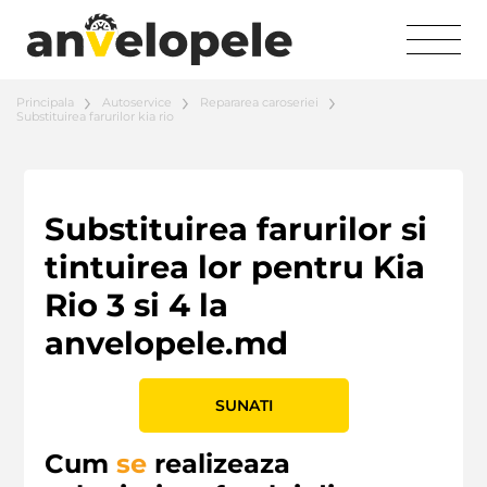
Principala
Autoservice
Repararea caroseriei
Substituirea farurilor kia rio
Substituirea farurilor si
tintuirea lor pentru Kia
Rio 3 si 4 la
anvelopele.md
SUNATI
Cum
se
realizeaza