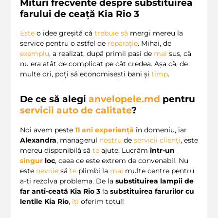
Mituri frecvente despre substituirea
farului de ceață Kia Rio 3
Este
o idee greșită că
trebuie
să
mergi mereu la
service pentru o astfel de
reparație
. Mihai, de
exemplu
, a realizat, după primii pași de
mai
sus, că
nu era atât de complicat pe cât credea. Așa că, de
multe ori, poți să economisești bani și
timp
.
De ce să alegi
anvelopele.md
pentru
servicii auto de calitate
?
Noi avem peste
11 ani experiență
în domeniu, iar
Alexandra
, managerul
nostru
de
servicii clienți
, este
mereu disponibilă să
te
ajute. Lucrăm
într-un
singur
loc
, ceea ce este extrem de convenabil. Nu
este
nevoie
să
te
plimbi la
mai
multe centre pentru
a-ți rezolva problema. De la
substituirea lampii de
far anti-ceată Kia Rio 3
la
substituirea farurilor cu
lentile Kia Rio
,
îți
oferim totul!