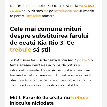
Nu rămâne cu îndoieli. Contactează-
ne
la
+373 603
36 236
sau vizitează-
ne
pe
anvelopele.md
și înscrie-
te pentru
serviciile
noastre!
Cele mai comune mituri
despre substituirea farului
de ceată Kia Rio 3: Ce
trebuie
să știi
Substituirea farului de ceată la Kia Rio 3
poate
fi o
temă adesea neînțeleasă, plină de mituri și
informații greșite. Haide să demontăm cele mai
frecvente mituri care circulă printre șoferi și să
îți
oferim informațiile de care ai nevoie pentru a lua
cele mai bune decizii pentru vehiculul tău.
Mit 1: Farurile de ceață nu
trebuie
înlocuite niciodată