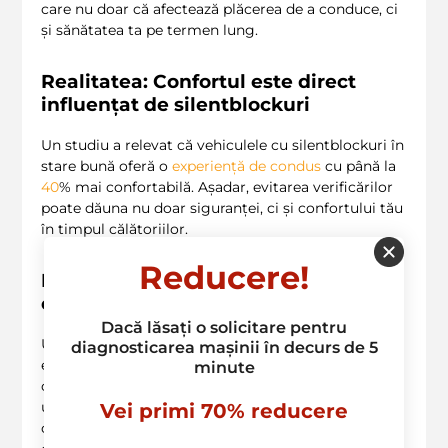
care nu doar că afectează plăcerea de a conduce, ci
și sănătatea ta pe termen lung.
Realitatea: Confortul este direct
influențat de silentblockuri
Un studiu a relevat că vehiculele cu silentblockuri în
stare bună oferă o
experiență de condus
cu până la
40
% mai confortabilă. Așadar, evitarea verificărilor
poate dăuna nu doar siguranței, ci și confortului tău
în timpul călătoriilor.
Reducere!
Mitul
3
: Înlocuirea silentblockurilor
este o activitate costisitoare
Dacă lăsați o solicitare pentru
Unii pot considera că
inlocuirea
silentblockurilor
diagnosticarea mașinii în decurs de 5
este o operatiune foarte costisitoare, motiv pentru
minute
care amâna verificarea acestora. În realitate, costul
unei astfel de intervenții este mult mai mic decât
Vei primi 70% reducere
cheltuielile generate de deteriorarea altor