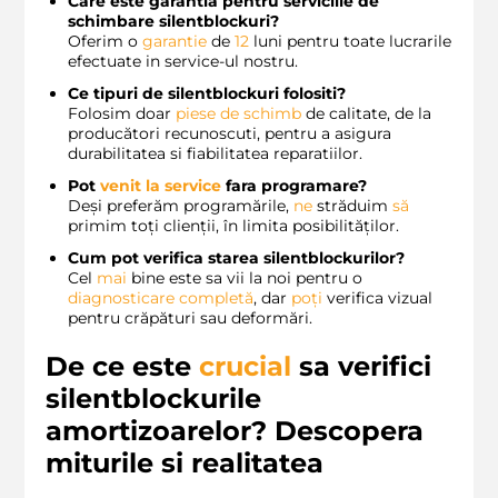
Care este garantia pentru serviciile de
schimbare silentblockuri?
Oferim o
garantie
de
12
luni pentru toate lucrarile
efectuate in service-ul nostru.
Ce tipuri de silentblockuri folositi?
Folosim doar
piese de schimb
de calitate, de la
producători recunoscuti, pentru a asigura
durabilitatea si fiabilitatea reparatiilor.
Pot
venit la service
fara programare?
Deși preferăm programările,
ne
străduim
să
primim toți clienții, în limita posibilităților.
Cum pot verifica starea silentblockurilor?
Cel
mai
bine este sa vii la noi pentru o
diagnosticare completă
, dar
poți
verifica vizual
pentru crăpături sau deformări.
De ce este
crucial
sa verifici
silentblockurile
amortizoarelor? Descopera
miturile si realitatea