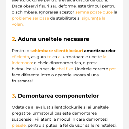
silentblockurile pentru a evalua gradul de uzura.
Daca observi fisuri sau deforme, este timpul pentru
o schimbare. Ignorarea acestor
semne
poate
duce
la
probleme serioase
de stabilitate si
siguranță la
volan
.
2
. Aduna uneltele necesare
Pentru o
schimbare silentblockuri
amortizoarelor
eficienta
, asigura-
te
ca
ai
urmatoarele unelte
la
indemana
: o cheie dinamometrica, o presa
hidraulica si un set de
chei fixe
. Uneltele corecte
pot
face diferenta intre o operatie usoara si una
frustranta!
3
. Demontarea componentelor
Odata ce ai evaluat silentblockurile si ai uneltele
pregatite, urmatorul pas este demontarea
suspensiei. Fii atent la modul in care demontezi
piesele
, pentru a putea la fel de usor sa le reinstalezi.