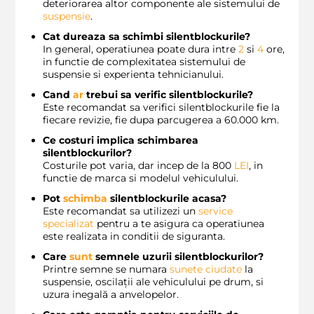
deteriorarea altor componente ale sistemului de
suspensie
.
Cat dureaza sa schimbi silentblockurile?
In general, operatiunea poate dura intre
2
si
4
ore,
in functie de complexitatea sistemului de
suspensie si experienta tehnicianului.
Cand
ar
trebui sa verific silentblockurile?
Este recomandat sa verifici silentblockurile fie la
fiecare revizie, fie dupa parcugerea a 60.000 km.
Ce costuri implica schimbarea
silentblockurilor?
Costurile pot varia, dar incep de la 800
LEI
, in
functie de marca si modelul vehiculului.
Pot
schimba
silentblockurile acasa?
Este recomandat sa utilizezi un
service
specializat
pentru a te asigura ca operatiunea
este realizata in conditii de siguranta.
Care
sunt
semnele uzurii silentblockurilor?
Printre semne se numara
sunete ciudate
la
suspensie, oscilații ale vehiculului pe drum, si
uzura inegală a anvelopelor.