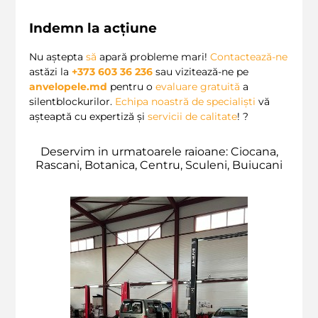
Indemn la acțiune
Nu aștepta
să
apară probleme mari!
Contactează-ne
astăzi la
+373 603 36 236
sau vizitează-ne pe
anvelopele.md
pentru o
evaluare gratuită
a
silentblockurilor.
Echipa noastră de specialiști
vă
așteaptă cu expertiză și
servicii de calitate
! ?️
Deservim in urmatoarele raioane: Ciocana,
Rascani, Botanica, Centru, Sculeni, Buiucani