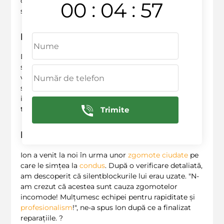
componente ale vehiculului din cauza ignorării
:
:
00
04
56
silentblockurilor.
Realitatea: Prevenția este cheia!
Dacă verifici periodic silentblockurile, poți reduce
semnificativ riscurile unor
reparații costisitoare
în
viitor. La noi, serviciile de verificare și înlocuire a
silentblockurilor încep de la doar 800
LEI
. Investiția
inițială poate economisi foarte mulți bani pe
termen lung! ?
Trimite
Povestea reală a clientului nostru
Ion a venit la noi în urma unor
zgomote ciudate
pe
care le simțea la
condus
. După o verificare detaliată,
am descoperit că silentblockurile lui erau uzate. "N-
am crezut că acestea sunt cauza zgomotelor
incomode! Mulțumesc echipei pentru rapiditate și
profesionalism
!", ne-a spus Ion după ce a finalizat
reparațiile. ?