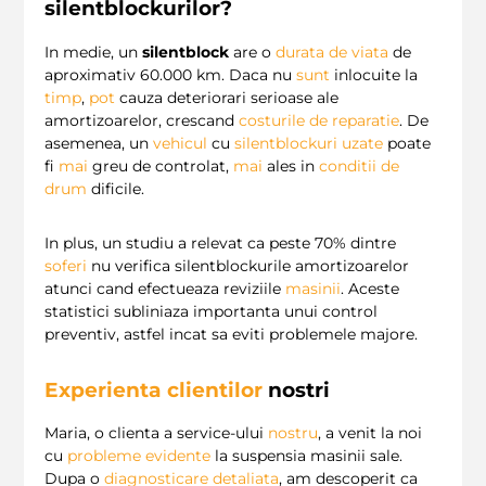
silentblockurilor?
In medie, un
silentblock
are o
durata de viata
de
aproximativ 60.000 km. Daca nu
sunt
inlocuite la
timp
,
pot
cauza deteriorari serioase ale
amortizoarelor, crescand
costurile de reparatie
. De
asemenea, un
vehicul
cu
silentblockuri uzate
poate
fi
mai
greu de controlat,
mai
ales in
conditii de
drum
dificile.
In plus, un studiu a relevat ca peste 70% dintre
soferi
nu verifica silentblockurile amortizoarelor
atunci cand efectueaza reviziile
masinii
. Aceste
statistici subliniaza importanta unui control
preventiv, astfel incat sa eviti problemele majore.
Experienta clientilor
nostri
Maria, o clienta a service-ului
nostru
, a venit la noi
cu
probleme evidente
la suspensia masinii sale.
Dupa o
diagnosticare detaliata
, am descoperit ca