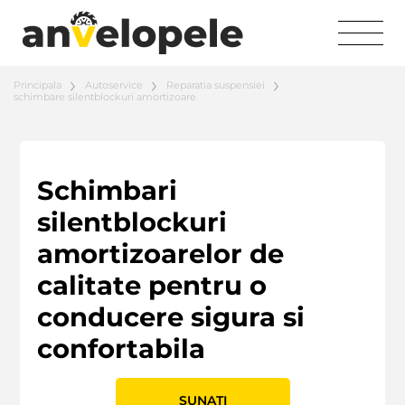
Principala
Autoservice
Reparatia suspensiei
schimbare silentblockuri amortizoare
Schimbari
silentblockuri
amortizoarelor de
calitate pentru o
conducere sigura si
confortabila
SUNATI