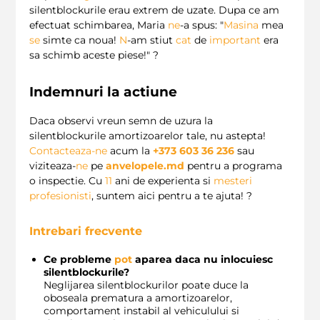
silentblockurile erau extrem de uzate. Dupa ce am
efectuat schimbarea, Maria
ne
-a spus: "
Masina
mea
se
simte ca noua!
N
-am stiut
cat
de
important
era
sa schimb aceste piese!" ?
Indemnuri la actiune
Daca observi vreun semn de uzura la
silentblockurile amortizoarelor tale, nu astepta!
Contacteaza-ne
acum la
+373 603 36 236
sau
viziteaza-
ne
pe
anvelopele.md
pentru a programa
o inspectie. Cu
11
ani de experienta si
mesteri
profesionisti
, suntem aici pentru a te ajuta! ?️
Intrebari frecvente
Ce probleme
pot
aparea daca nu inlocuiesc
silentblockurile?
Neglijarea silentblockurilor poate duce la
oboseala prematura a amortizoarelor,
comportament instabil al vehiculului si