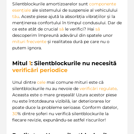
Silentblockurile amortizoarelor sunt
componente
esențiale
ale sistemului de suspensie al vehiculului
tău
. Aceste piese ajută la absorbția vibrațiilor și la
menținerea confortului în timpul condusului. Dar de
ce este atât de crucial
să
le verifici? Hai
să
descoperim împreună adevărul din spatele unor
mituri frecvente
și realitatea dură pe care nu o
putem ignora.
Mitul
1
: Silentblockurile nu necesită
verificări periodice
Unul dintre
cele
mai comune mituri este că
silentblockurile nu au nevoie de
verificări regulate
.
Aceasta este o mare greșeală! Uzura acestor piese
nu este întotdeauna vizibilă, iar deteriorarea lor
poate duce la probleme serioase. Conform datelor,
30
% dintre șoferi nu verifică silentblockurile la
fiecare revizie, expunându-se astfel riscurilor!