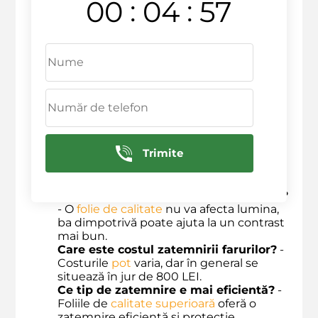
:
:
00
04
56
respectă reglementările locale.
Ce culoare ar trebui să aleg pentru
folia de faruri?
- Cele mai populare
culori sunt nuanțele de negru sau gri,
dar
poți
opta și pentru alte culori, în
funcție de preferințe.
Cât durează procesul de zatemnire?
-
De obicei, durează între
2
și
3
ore, în
funcție de complexitate.
Ce trebuie sa fac pentru a păstra
farurile zatemnite?
- Curățarea regulată
Trimite
și evitarea produselor abrazive sunt
esențiale pentru a menține folia într-o
stare bună.
Va afecta zatemnirea
lumina farurilor
?
- O
folie de calitate
nu va afecta lumina,
ba dimpotrivă poate ajuta la un contrast
mai bun.
Care este costul zatemnirii farurilor?
-
Costurile
pot
varia, dar în general se
situează în jur de 800 LEI.
Ce tip de zatemnire e mai eficientă?
-
Foliile de
calitate superioară
oferă o
zatemnire eficientă și protecție