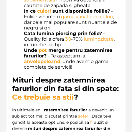
cauzate de zapada si gheata.
In ce
culori
sunt disponibile foliile?
-
Foliile vin intr-o
gama variata de culori
,
dar cele mai populare sunt nuantele de
negru si gri.
Cata lumina piercing prin folie?
-
Quality folia ofera
30
-70%
luminozitate
,
in functie de tip.
Unde
pot
merge pentru zatemnirea
farurilor?
- Te asteptam la
anvelopele.md
, unde avem o gama
completa de servicii!
Mituri despre zatemnirea
farurilor din fata si din spate:
Ce trebuie sa stii
?
In ultimele ani,
zatemnirea farurilor
a devenit un
subiect tot mai discutat printre
soferi
. Daca te-ai
gandit la aceasta optiune, e posibil sa
fi
auzit si
diverse
mituri despre zatemnirea farurilor din