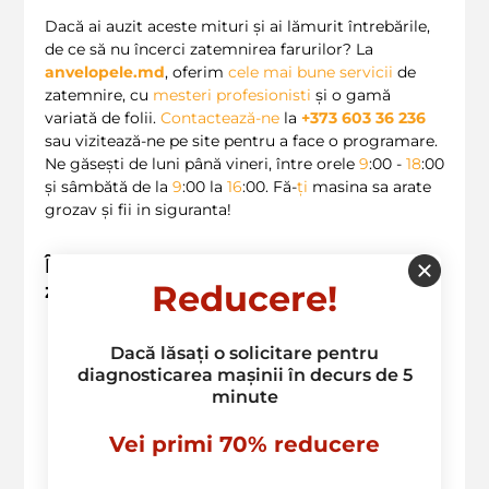
Dacă ai auzit aceste mituri și ai lămurit întrebările,
de ce să nu încerci zatemnirea farurilor? La
anvelopele.md
, oferim
cele mai bune servicii
de
zatemnire, cu
mesteri profesionisti
și o gamă
variată de folii.
Contactează-ne
la
+373 603 36 236
sau vizitează-ne pe site pentru a face o programare.
Ne găsești de luni până vineri, între orele
9
:00 -
18
:00
și sâmbătă de la
9
:00 la
16
:00. Fă-
ți
masina sa arate
grozav și fii in siguranta!
Întrebări frecvente despre
Reducere!
zatemnirea farurilor
Ce
tipuri de folie
pot
utiliza pentru
Dacă lăsați o solicitare pentru
zatemnirea farurilor?
- Există mai
diagnosticarea mașinii în decurs de 5
multe
tipuri de folie
, dar este important
să alegi una de calitate, omologată.
minute
Este zatemnirea o opțiune
pentru
toate vehiculele
?
- Da, zatemnirea
Vei primi 70% reducere
poate fi efectuată pe aproape orice tip
de
vehicul
, dar
trebuie
verificat dacă