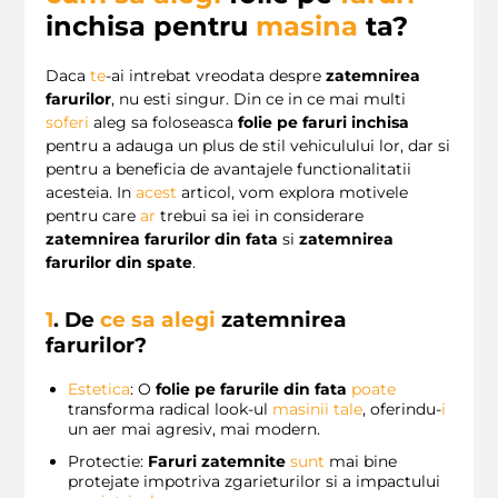
inchisa pentru
masina
ta?
Daca
te
-ai intrebat vreodata despre
zatemnirea
farurilor
, nu esti singur. Din ce in ce mai multi
soferi
aleg sa foloseasca
folie pe faruri inchisa
pentru a adauga un plus de stil vehiculului lor, dar si
pentru a beneficia de avantajele functionalitatii
acesteia. In
acest
articol, vom explora motivele
pentru care
ar
trebui sa iei in considerare
zatemnirea farurilor din fata
si
zatemnirea
farurilor din spate
.
1
. De
ce sa alegi
zatemnirea
farurilor?
Estetica
: O
folie pe farurile din fata
poate
transforma radical look-ul
masinii tale
, oferindu-
i
un aer mai agresiv, mai modern.
Protectie:
Faruri zatemnite
sunt
mai bine
protejate impotriva zgarieturilor si a impactului