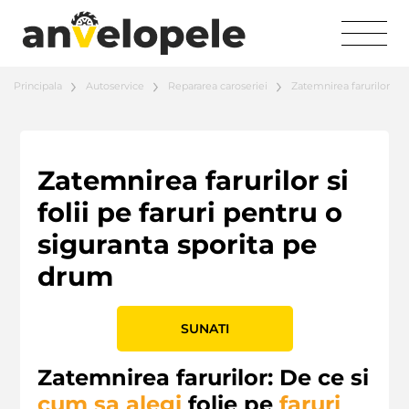
Principala
Autoservice
Repararea caroseriei
Zatemnirea farurilor
Zatemnirea farurilor si
folii pe faruri pentru o
siguranta sporita pe
drum
SUNATI
Zatemnirea farurilor: De ce si
cum sa alegi
folie pe
faruri