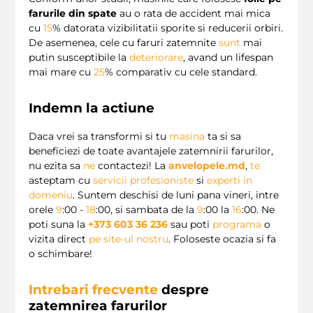
farurile din spate
au o rata de accident mai mica
cu
15
% datorata vizibilitatii sporite si reducerii orbiri.
De asemenea, cele cu faruri zatemnite
sunt
mai
putin susceptibile la
deteriorare
, avand un lifespan
mai mare cu
25
% comparativ cu cele standard.
Indemn la actiune
Daca vrei sa transformi si tu
masina
ta si sa
beneficiezi de toate avantajele zatemnirii farurilor,
nu ezita sa
ne
contactezi! La
anvelopele.md
,
te
asteptam cu
servicii profesioniste
si
experti in
domeniu
. Suntem deschisi de luni pana vineri, intre
orele
9
:00 -
18
:00, si sambata de la
9
:00 la
16
:00. Ne
poti suna la
+373 603 36 236
sau poti
programa
o
vizita direct
pe site-ul nostru
. Foloseste ocazia si fa
o schimbare!
Intrebari frecvente
despre
zatemnirea farurilor