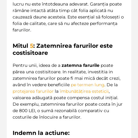
lucru nu este întotdeauna adevarat. Garanția poate
rămâne intactă atâta timp cât folia aplicată nu
cauzează daune acesteia. Este esențial să folosești o
folia de calitate, care să nu afecteze performanța
farurilor.
Mitul
5
: Zatemnirea farurilor este
costisitoare
Pentru unii, ideea de a
zatemna farurile
poate
părea una costisitoare. In realitate, investitia in
zatemnirea farurilor poate fi mai mică decât crezi,
având în vedere beneficiile
pe termen lung
. De la
protejarea farurilor
la
îmbunătățirea esteticii
,
valoarea adăugată poate compensa costul inițial.
De exemplu, zatemnirea farurilor poate costa în jur
de 800 LEI, o sumă rezonabilă comparativ cu
costurile de înlocuire a farurilor.
Indemn la actiune: