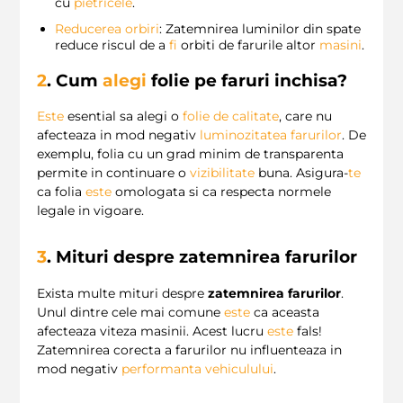
cu
pietricele
.
Reducerea orbiri
: Zatemnirea luminilor din spate
reduce riscul de a
fi
orbiti de farurile altor
masini
.
2
. Cum
alegi
folie pe faruri inchisa?
Este
esential sa alegi o
folie de calitate
, care nu
afecteaza in mod negativ
luminozitatea farurilor
. De
exemplu, folia cu un grad minim de transparenta
permite in continuare o
vizibilitate
buna. Asigura-
te
ca folia
este
omologata si ca respecta normele
legale in vigoare.
3
. Mituri despre zatemnirea farurilor
Exista multe mituri despre
zatemnirea farurilor
.
Unul dintre cele mai comune
este
ca aceasta
afecteaza viteza masinii. Acest lucru
este
fals!
Zatemnirea corecta a farurilor nu influenteaza in
mod negativ
performanta vehiculului
.