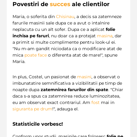
Povestiri de
succes
ale clientilor
Maria, o soferita din
Chisinau
, a decis sa zatemneze
farurile masinii sale dupa ce a avut o intalnire
neplacuta cu un alt sofer. Dupa ce a aplicat
folie
inchisa pe faruri
, nu doar ca a protejat
masina
, dar
a primit si multe complimente pentru look-ul ei.
"Nu m-am gandit niciodata ca o modificare atat de
mica
poate
face
o diferenta atat de mare!", spune
Maria.
In plus, Costel, un pasionat de
masini
, a observat o
imbunatatire semnificativa a vizibilitatii pe timp de
noapte dupa
zatemnirea farurilor din spate
. "Chiar
daca s-a spus ca zatemnirea reduce luminozitatea,
eu am observat exact contrariul. Am
fost
mai in
siguranta pe drum
!", adauga el.
Statisticile vorbesc!
Conform unor studii, masinile care folosesc
folie pe