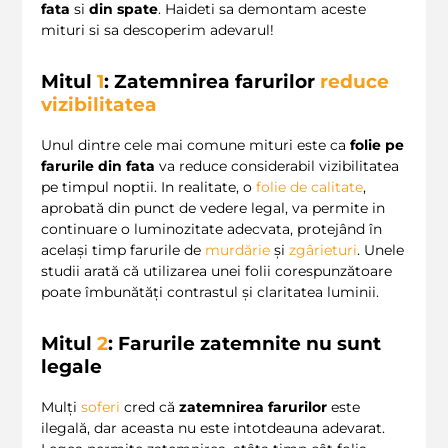
fata
si
din spate
. Haideti sa demontam aceste
mituri si sa descoperim adevarul!
Mitul
1
: Zatemnirea farurilor
reduce
vizibilitatea
Unul dintre cele mai comune mituri este ca
folie pe
farurile din fata
va reduce considerabil vizibilitatea
pe timpul noptii. In realitate, o
folie de calitate
,
aprobată din punct de vedere legal, va permite in
continuare o luminozitate adecvata, protejând în
același timp farurile de
murdărie
și
zgârieturi
. Unele
studii arată că utilizarea unei folii corespunzătoare
poate îmbunătăți contrastul și claritatea luminii.
Mitul
2
: Farurile zatemnite nu sunt
legale
Mulți
soferi
cred că
zatemnirea farurilor
este
ilegală, dar aceasta nu este intotdeauna adevarat.