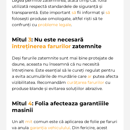
Legea permite zatemnirea, atâta timp cât folia
utilizată respectă standardele de siguranță și
transparentă. Este important
să
fii informat și
să
folosești produse omologate, altfel riști să te
confrunți cu
probleme legale
.
Mitul
3
: Nu este necesară
întreținerea farurilor
zatemnite
Deși farurile zatemnite sunt mai bine protejate de
daune, aceasta nu înseamnă că nu necesită
întreținere. Este esențial să le cureți regulat pentru
a evita acumulările de murdărie care
ar
putea afecta
vizibilitatea. Recomandăm
curățarea farurilor
cu
produse blande și evitarea soluțiilor abrazive.
Mitul
4
: Folia afecteaza garantiiile
masinii
Un alt
mit
comun este că aplicarea de folie pe faruri
va anula
garanția vehiculului
. Din fericire, acest