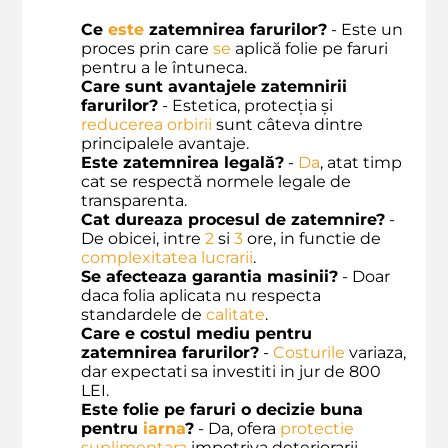
Ce
este
zatemnirea farurilor?
- Este un
proces prin care
se
aplică folie pe faruri
pentru a le întuneca.
Care sunt avantajele zatemnirii
farurilor?
- Estetica, protecția și
reducerea orbirii
sunt câteva dintre
principalele avantaje.
Este zatemnirea legală?
-
Da
, atat timp
cat se respectă normele legale de
transparenta.
Cat dureaza procesul de zatemnire?
-
De obicei, intre
2
si
3
ore, in functie de
complexitatea lucrarii
.
Se afecteaza garantia masinii?
- Doar
daca folia aplicata nu respecta
standardele de
calitate
.
Care e costul mediu pentru
zatemnirea farurilor?
-
Costurile
variaza,
dar expectati sa investiti in jur de 800
LEI.
Este folie pe faruri o decizie buna
pentru
iarna
?
- Da, ofera
protectie
suplimentara
impotriva deteriorarii