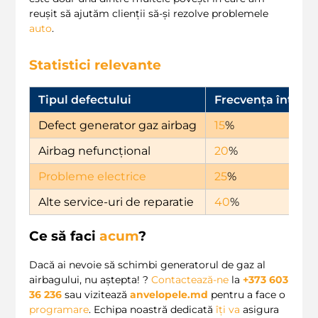
reușit să ajutăm clienții să-și rezolve problemele
auto
.
Statistici relevante
Tipul defectului
Frecvența întâlnir
Defect generator gaz airbag
15
%
Airbag nefuncțional
20
%
Probleme electrice
25
%
Alte service-uri de reparatie
40
%
Ce să faci
acum
?
Dacă ai nevoie să schimbi generatorul de gaz al
airbagului, nu aștepta! ?
Contactează-ne
la
+373 603
36 236
sau vizitează
anvelopele.md
pentru a face o
programare
. Echipa noastră dedicată
îți
va
asigura