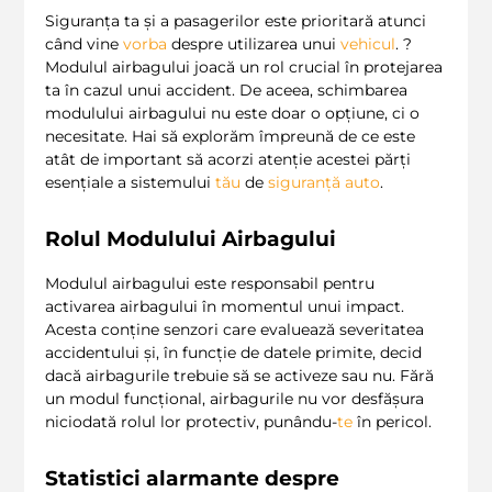
Siguranța ta și a pasagerilor este prioritară atunci
când vine
vorba
despre utilizarea unui
vehicul
. ?️
Modulul airbagului joacă un rol crucial în protejarea
ta în cazul unui accident. De aceea, schimbarea
modulului airbagului nu este doar o opțiune, ci o
necesitate. Hai să explorăm împreună de ce este
atât de important să acorzi atenție acestei părți
esențiale a sistemului
tău
de
siguranță auto
.
Rolul Modulului Airbagului
Modulul airbagului este responsabil pentru
activarea airbagului în momentul unui impact.
Acesta conține senzori care evaluează severitatea
accidentului și, în funcție de datele primite, decid
dacă airbagurile trebuie să se activeze sau nu. Fără
un modul funcțional, airbagurile nu vor desfășura
niciodată rolul lor protectiv, punându-
te
în pericol.
Statistici alarmante despre