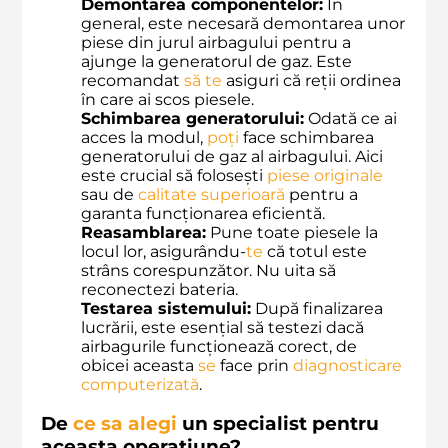
Demontarea componentelor:
În
general, este necesară demontarea unor
piese din jurul airbagului pentru a
ajunge la generatorul de gaz. Este
recomandat
să
te
asiguri că reții ordinea
în care ai scos piesele.
Schimbarea generatorului:
Odată ce ai
acces la modul,
poți
face schimbarea
generatorului de gaz al airbagului. Aici
este crucial să folosești
piese originale
sau de
calitate superioară
pentru a
garanta funcționarea eficientă.
Reasamblarea:
Pune toate piesele la
locul lor, asigurându-
te
că totul este
strâns corespunzător. Nu uita să
reconectezi bateria.
Testarea sistemului:
După finalizarea
lucrării, este esențial să testezi dacă
airbagurile funcționează corect, de
obicei aceasta
se
face prin
diagnosticare
computerizată
.
De
ce sa alegi
un specialist pentru
aceasta operatiune?