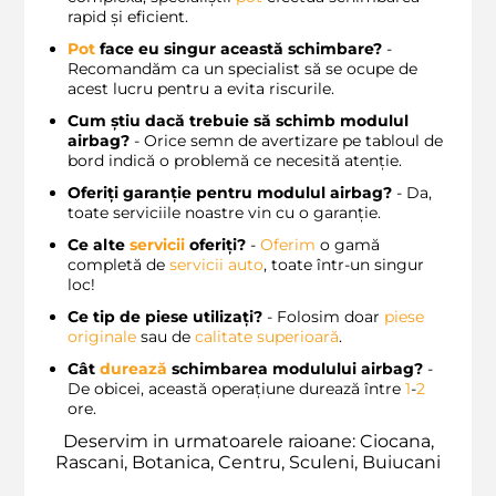
rapid și eficient.
Pot
face eu singur această schimbare?
-
Recomandăm ca un specialist să se ocupe de
acest lucru pentru a evita riscurile.
Cum știu dacă trebuie să schimb modulul
airbag?
- Orice semn de avertizare pe tabloul de
bord indică o problemă ce necesită atenție.
Oferiți garanție pentru modulul airbag?
- Da,
toate serviciile noastre vin cu o garanție.
Ce alte
servicii
oferiți?
-
Oferim
o gamă
completă de
servicii auto
, toate într-un singur
loc!
Ce tip de piese utilizați?
- Folosim doar
piese
originale
sau de
calitate superioară
.
Cât
durează
schimbarea modulului airbag?
-
De obicei, această operațiune durează între
1
-
2
ore.
Deservim in urmatoarele raioane: Ciocana,
Rascani, Botanica, Centru, Sculeni, Buiucani