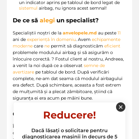
un indicator aprins pe tabloul de bord legat de
sistemul
airbag, nu ignora acest semnal!
De ce să
alegi
un specialist?
Specialiștii noștri de la
anvelopele.md
au peste
11
ani de
experiență în domeniu
. Avem
echipamente
moderne
care
ne
permit să diagnosticăm
eficient
problemele modulului airbag și să asigurăm o
înlocuire corectă. ? Fostul client al nostru, Andreea,
a venit la noi după ce a observat
semne de
avertizare
pe tabloul de bord. După verificări
complete, ne-am dat seama că modulul airbagului
era defect. După schimbare, aceasta a fost extrem
de mulțumită și a plecat zâmbitoare, știind că
siguranța ei era acum pe mâini bune.
Reducere!
Ce să faci acum?
În concluzie, schimbarea modulului airbagului este
Dacă lăsați o solicitare pentru
o decizie esențială care nu ar trebui amânată. Dacă
diagnosticarea mașinii în decurs de 5