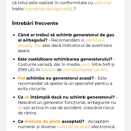
că totul este realizat în conformitate cu
cele
mai
înalte
standarde de siguranță
. ?️
Întrebări frecvente
Când ar trebui să schimb generatorul de gaz
al airbagului?
- Recomandăm o
verificare
anuală
,
mai
ales dacă indicatorul de avertizare
apare.
Este costisitoare schimbarea generatorului?
-
Costurile variază, dar în medie,
sunt
între 549 și
2199 LEI, în
funcție
de
complexitatea lucrării
.
Pot
schimba eu generatorul acasă?
- Este
recomandat să apelez la un specialist pentru a
evita riscurile.
Ce
se
întâmplă dacă nu schimb generatorul?
-
Neavând un generator funcțional, airbagurile nu
se
vor activa în caz de accident, crescând riscul
de rănire.
Ce
metode de plată
acceptați?
- Acceptăm
numerar și diverse
metode de plată
electronică.