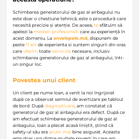
Schimbarea generatorului de gaz al airbagului nu
este doar o chestiune tehnică; este o procedură care
necesită precizie și atenție. De aceea,
te
sfătuim să
apelezi la
mesteri profesionisti
care au experiență în
acest domeniu. La
anvelopele.md
, dispunem de
peste
11
ani
de experienta si suntem singurii din oras
care
oferim
toate
serviciile
necesare, inclusiv
schimbarea generatorului de gaz al airbagului, într-
un singur loc.
Povestea unui client
Un client pe nume Ioan, a venit la noi îngrijorat
după ce a observat semnul de avertizare pe tabloul
de bord. După
diagnosticare
, am constatat că
generatorul de gaz al airbagului era defect. După ce
am efectuat schimbarea generatorului de gaz al
airbagului, Ioan a plecat acasă liniștit, știind că
safety-ul său era
acum
mai
bine asigurat. Aceasta
este doar una dintre multele povești în care am