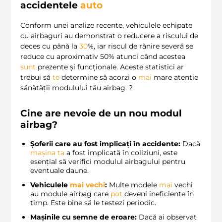
accidentele
auto
Conform unei analize recente, vehiculele echipate
cu airbaguri au demonstrat o reducere a riscului de
deces cu până la
30
%, iar riscul de rănire severă se
reduce cu aproximativ 50% atunci când acestea
sunt
prezente și funcționale. Aceste statistici ar
trebui să
te
determine să acorzi o
mai
mare atenție
sănătății modulului tău airbag. ?
Cine are nevoie de un nou modul
airbag?
Șoferii care au fost implicați în accidente:
Dacă
mașina ta
a fost implicată în coliziuni, este
esențial să verifici modulul airbagului pentru
eventuale daune.
Vehiculele
mai vechi
:
Multe modele
mai
vechi
au module airbag care
pot
deveni ineficiente în
timp. Este bine să le testezi periodic.
Mașinile cu semne de eroare:
Dacă ai observat