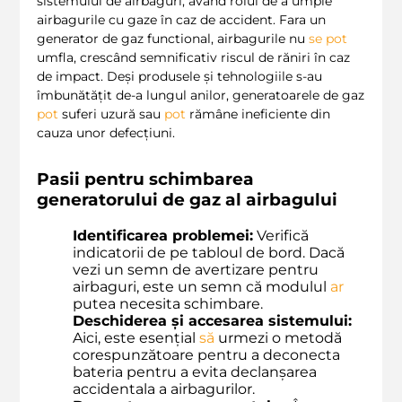
sistemului de airbaguri, având rolul de a umple
airbagurile cu gaze în caz de accident. Fara un
generator de gaz functional, airbagurile nu
se
pot
umfla, crescând semnificativ riscul de răniri în caz
de impact. Deși produsele și tehnologiile s-au
îmbunătățit de-a lungul anilor, generatoarele de gaz
pot
suferi uzură sau
pot
rămâne ineficiente din
cauza unor defecțiuni.
Pasii pentru schimbarea
generatorului de gaz al airbagului
Identificarea problemei:
Verifică
indicatorii de pe tabloul de bord. Dacă
vezi un semn de avertizare pentru
airbaguri, este un semn că modulul
ar
putea necesita schimbare.
Deschiderea și accesarea sistemului:
Aici, este esențial
să
urmezi o metodă
corespunzătoare pentru a deconecta
bateria pentru a evita declanșarea
accidentala a airbagurilor.