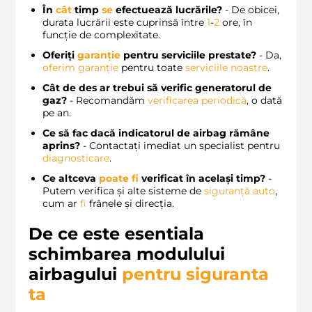
În
cât
timp
se
efectuează lucrările?
- De obicei,
durata lucrării este cuprinsă între
1
-
2
ore, în
funcție de complexitate.
Oferiți
garanție
pentru serviciile prestate?
- Da,
oferim
garanție
pentru toate
serviciile noastre
.
Cât de des ar trebui să verific generatorul de
gaz?
- Recomandăm
verificarea periodică
, o dată
pe an.
Ce să fac dacă indicatorul de airbag rămâne
aprins?
- Contactați imediat un specialist pentru
diagnosticare
.
Ce altceva
poate
fi
verificat în același timp?
-
Putem verifica și alte sisteme de
siguranță auto
,
cum ar
fi
frânele și direcția.
De ce este esentiala
schimbarea modulului
airbagului
pentru siguranta
ta