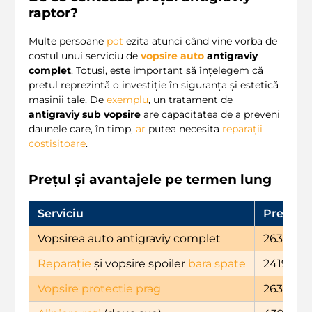
raptor
?
Multe persoane
pot
ezita atunci când vine vorba de
costul unui serviciu de
vopsire auto
antigraviy
complet
. Totuși, este important să înțelegem că
prețul reprezintă o investiție în siguranța și estetică
mașinii tale. De
exemplu
, un tratament de
antigraviy sub vopsire
are capacitatea de a preveni
daunele care, în timp,
ar
putea necesita
reparații
costisitoare
.
Prețul și avantajele pe termen lung
Serviciu
Pret (
LE
Vopsirea auto antigraviy complet
2639
Reparație
și vopsire spoiler
bara spate
2419
Vopsire protectie
prag
2639