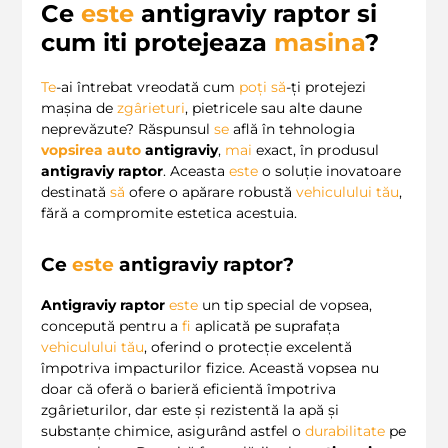
Ce
este
antigraviy raptor
si
cum iti protejeaza
masina
?
Te
-ai întrebat vreodată cum
poți
să
-ți protejezi
mașina de
zgârieturi
, pietricele sau alte daune
neprevăzute? Răspunsul
se
află în tehnologia
vopsirea auto
antigraviy
,
mai
exact, în produsul
antigraviy raptor
. Aceasta
este
o soluție inovatoare
destinată
să
ofere o apărare robustă
vehiculului
tău
,
fără a compromite estetica acestuia.
Ce
este
antigraviy raptor
?
Antigraviy raptor
este
un tip special de vopsea,
concepută pentru a
fi
aplicată pe suprafața
vehiculului
tău
, oferind o protecție excelentă
împotriva impacturilor fizice. Această vopsea nu
doar că oferă o barieră eficientă împotriva
zgârieturilor, dar este și rezistentă la apă și
substanțe chimice, asigurând astfel o
durabilitate
pe