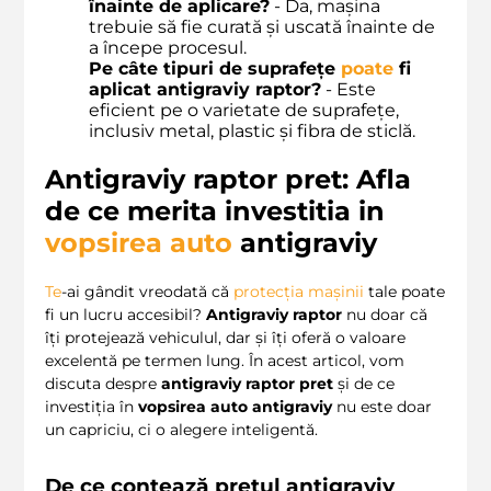
înainte de aplicare?
- Da, mașina
trebuie să fie curată și uscată înainte de
a începe procesul.
Pe câte tipuri de suprafețe
poate
fi
aplicat
antigraviy raptor
?
- Este
eficient pe o varietate de suprafețe,
inclusiv metal, plastic și fibra de sticlă.
Antigraviy raptor pret: Afla
de ce merita investitia in
vopsirea auto
antigraviy
Te
-ai gândit vreodată că
protecția mașinii
tale poate
fi un lucru accesibil?
Antigraviy raptor
nu doar că
îți protejează vehiculul, dar și îți oferă o valoare
excelentă pe termen lung. În acest articol, vom
discuta despre
antigraviy raptor pret
și de ce
investiția în
vopsirea auto antigraviy
nu este doar
un capriciu, ci o alegere inteligentă.
De ce contează prețul
antigraviy