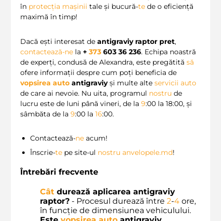
în
protecția mașinii
tale și bucură-
te
de o eficiență
maximă în timp!
Dacă ești interesat de
antigraviy raptor pret
,
contactează-ne
la
+
373
603 36 236
. Echipa noastră
de experți, condusă de Alexandra, este pregătită
să
ofere informații despre cum poți beneficia de
vopsirea auto
antigraviy
și multe alte
servicii auto
de care ai nevoie. Nu uita, programul
nostru
de
lucru este de luni până vineri, de la
9
:00 la 18:00, și
sâmbăta de la
9
:00 la
16
:00.
Contactează-
ne
acum!
Înscrie-
te
pe site-ul
nostru
anvelopele.md
!
Întrebări frecvente
Cât
durează aplicarea
antigraviy
raptor
?
- Procesul durează între
2
-
4
ore,
în funcție de dimensiunea vehiculului.
Este
vopsirea auto
antigraviy