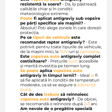
rezistentă la soare?
- Da, își păstrează
calitățile chiar și în condiții
meteorologice extreme.
Poate
fi aplicat
antigraviy sub vopsire
pe părți specifice ale mașinii?
-
Absolut! Poți alege zonele în care dorești
protecția.
Pe ce
tipuri de vehicule
este
recomandat
raptor antigraviy
?
- Este
potrivit pentru toate tipurile de vehicule,
de la mașini mici, la
SUV
-uri și
camioane
.
Este
vopsirea auto
antigraviy complet
costisitoare?
- Prețurile
sunt
accesibile
și merită investiția pe termen lung.
Se
poate
aplica
vopsirea auto
antigraviy
în timpul iernii?
- Ideal
ar
fi
să fie aplicată în condiții de temperaturi
moderate, ca să se asigure o
aderență
bună
.
Cât de des
trebuie
să reînnoiesc
vopsirea auto
antigraviy
?
- De obicei,
se recomandă o reînnoire după
2
-
3
ani.
Am nevoie de o pregătire specială