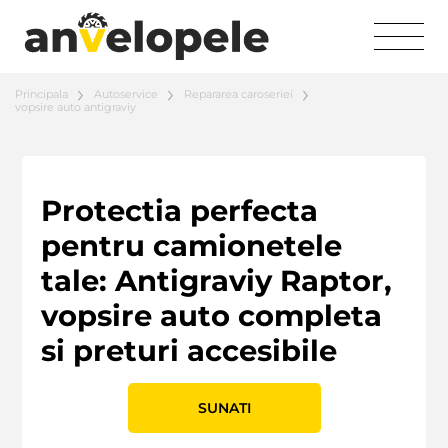
Principala
Autoservice
Repararea caroseriei
vopsire auto antigraviy
Protectia perfecta
pentru camionetele
tale: Antigraviy Raptor,
vopsire auto completa
si preturi accesibile
SUNATI