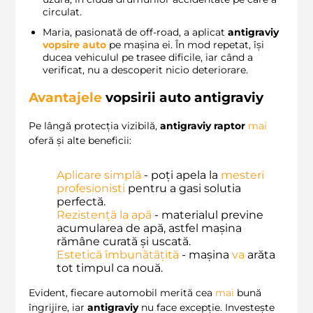
circulat.
Maria, pasionată de off-road, a aplicat
antigraviy
vopsire auto
pe mașina ei. În mod repetat, își
ducea vehiculul pe trasee dificile, iar când a
verificat, nu a descoperit nicio deteriorare.
Avantajele
vopsirii auto antigraviy
Pe lângă protecția vizibilă,
antigraviy raptor
mai
oferă și alte beneficii:
Aplicare simplă
- poți apela la
mesteri
profesionisti
pentru a gasi solutia
perfectă.
Rezistență la apă
- materialul previne
acumularea de apă, astfel mașina
rămâne curată și uscată.
Estetică îmbunătățită
- mașina
va
arăta
tot timpul ca nouă.
Evident, fiecare automobil merită cea
mai
bună
îngrijire, iar
antigraviy
nu face excepție. Investește