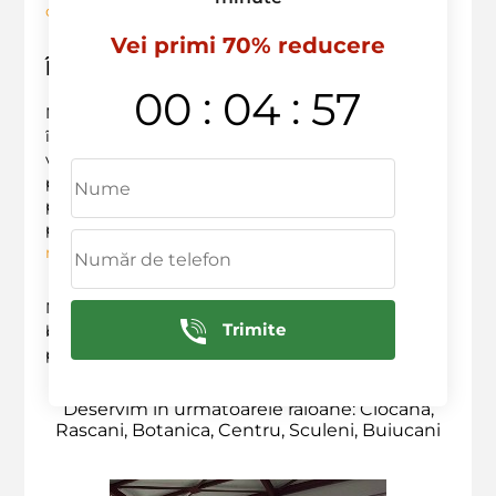
condus
fără griji.
Vei primi 70% reducere
Îndemn la acțiune
:
:
00
04
56
Nu aștepta ca problema să apară! Investește acum
în
vopsirea auto antigraviy
și protejează-ți
vehiculul. Contactează-
ne
la
+ 373 603 36 236
pentru a discuta despre opțiunile disponibile și
pentru a face o programare. Echipa noastră de
profesioniști este gata să te ajute să ai parte de
cele
mai bune servicii
!
Nu uita, o mașină bine întreținută nu doar că arată
Trimite
bine, dar și durează mai mult! Pune-ți vehiculul pe
primul loc, iar noi te vom ajuta să-l protejezi!
Deservim in urmatoarele raioane: Ciocana,
Rascani, Botanica, Centru, Sculeni, Buiucani