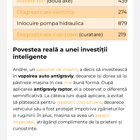
Aliniere roti
(doua axe)
439
Diagnosticare electrica
274
Inlocuire pompa hidraulica
879
Diagnosticare injectoare
(curatare)
219
Povestea reală a unei investiții
inteligente
Andrei, un
pasionat de mașini
, a decis să investească
în
vopsirea auto antigraviy
, deoarece își dorea să își
păstreze mașina în cea
mai
bună formă. După
aplicarea
antigraviy raptor
, el a observat o diferență
semnificativă. La câteva luni după aplicare, a evitat
să plătească pentru
reparații costisitoare
, deoarece
vehiculul său a fost protejat împotriva zgârieturilor
și ruginirii. În plus, mașina sa avea un
aspect
impecabil
, atrăgând complimente de la prieteni și
cunoștințe.