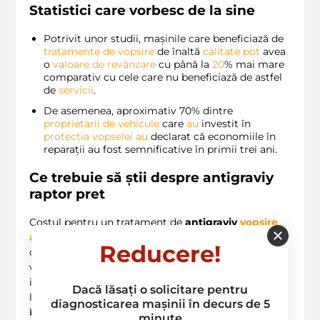
Statistici care vorbesc de la sine
Potrivit unor studii, mașinile care beneficiază de
tratamente de vopsire
de înaltă
calitate
pot
avea
o
valoare de revânzare
cu până la
20
% mai mare
comparativ cu cele care nu beneficiază de astfel
de
servicii
.
De asemenea, aproximativ 70% dintre
proprietarii de vehicule
care
au
investit în
protecția vopselei
au
declarat că economiile în
reparații au fost semnificative în primii trei ani.
Ce trebuie să știi despre
antigraviy
raptor pret
Costul pentru un tratament de
antigraviy
vopsire
auto
este variabil și depinde de mai mulți factori,
Reducere!
cum ar fi dimensiunea vehiculului și tipul de
vopsire. Dar merită să iei în considerare că această
investiție îți va aduce
economii pe termen lung
. În
Dacă lăsați o solicitare pentru
loc să cheltui bani pe
reparații costisitoare
,
te
poți
diagnosticarea mașinii în decurs de 5
bucura de un
vehicul
îngrijit și de o
experiență de
minute