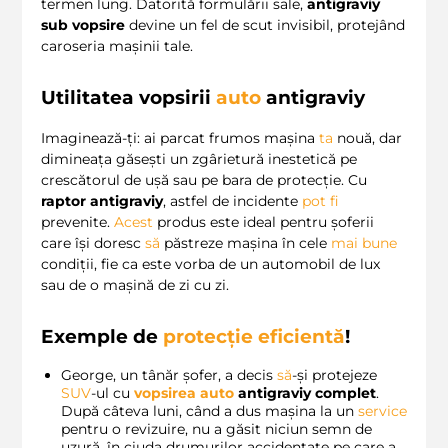
termen lung. Datorită formulării sale,
antigraviy
sub vopsire
devine un fel de scut invisibil, protejând
caroseria mașinii tale.
Utilitatea
vopsirii
auto
antigraviy
Imaginează-ți: ai parcat frumos mașina
ta
nouă, dar
dimineața găsești un zgârietură inestetică pe
crescătorul de ușă sau pe bara de protecție. Cu
raptor antigraviy
, astfel de incidente
pot
fi
prevenite.
Acest
produs este ideal pentru șoferii
care își doresc
să
păstreze mașina în cele
mai
bune
condiții, fie ca este vorba de un automobil de lux
sau de o mașină de zi cu zi.
Exemple de
protecție eficientă
!
George, un tânăr șofer, a decis
să
-și protejeze
SUV
-ul cu
vopsirea auto
antigraviy complet
.
După câteva luni, când a dus mașina la un
service
pentru o revizuire, nu a găsit niciun semn de
uzură, în ciuda drumurilor accidentate pe care a