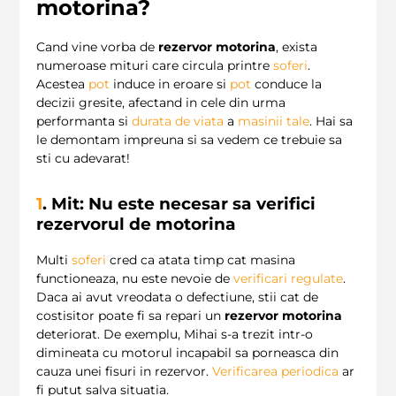
motorina?
Cand vine vorba de
rezervor motorina
, exista
numeroase mituri care circula printre
soferi
.
Acestea
pot
induce in eroare si
pot
conduce la
decizii gresite, afectand in cele din urma
performanta si
durata de viata
a
masinii tale
. Hai sa
le demontam impreuna si sa vedem ce trebuie sa
sti cu adevarat!
1
. Mit: Nu este necesar sa verifici
rezervorul de motorina
Multi
soferi
cred ca atata timp cat masina
functioneaza, nu este nevoie de
verificari regulate
.
Daca ai avut vreodata o defectiune, stii cat de
costisitor poate fi sa repari un
rezervor motorina
deteriorat. De exemplu, Mihai s-a trezit intr-o
dimineata cu motorul incapabil sa porneasca din
cauza unei fisuri in rezervor.
Verificarea periodica
ar
fi putut salva situatia.