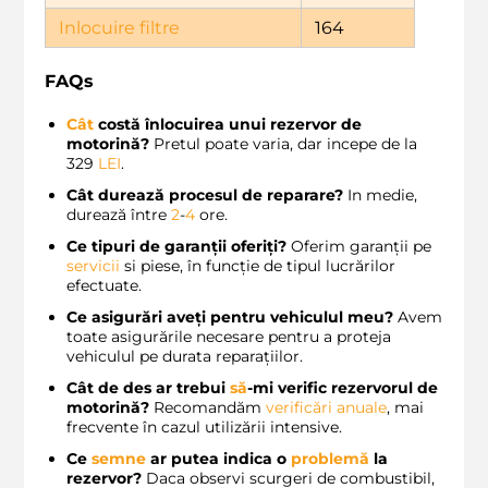
Inlocuire filtre
164
FAQs
Cât
costă înlocuirea unui rezervor de
motorină?
Pretul poate varia, dar incepe de la
329
LEI
.
Cât durează procesul de reparare?
In medie,
durează între
2
-
4
ore.
Ce tipuri de garanții oferiți?
Oferim garanții pe
servicii
si piese, în funcție de tipul lucrărilor
efectuate.
Ce asigurări aveți pentru vehiculul meu?
Avem
toate asigurările necesare pentru a proteja
vehiculul pe durata reparațiilor.
Cât de des ar trebui
să
-mi verific rezervorul de
motorină?
Recomandăm
verificări anuale
, mai
frecvente în cazul utilizării intensive.
Ce
semne
ar putea indica o
problemă
la
rezervor?
Daca observi scurgeri de combustibil,