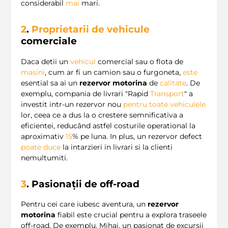
considerabil
mai
mari.
2
.
Proprietarii de vehicule
comerciale
Daca detii un
vehicul
comercial sau o flota de
masini
, cum ar fi un camion sau o furgoneta,
este
esential sa ai un
rezervor motorina
de
calitate
. De
exemplu, compania de livrari "Rapid
Transport
" a
investit intr-un rezervor nou
pentru toate vehiculele
lor, ceea ce a dus la o crestere semnificativa a
eficientei, reducând astfel costurile operational la
aproximativ
15
% pe luna. In plus, un rezervor defect
poate
duce
la intarzieri in livrari si la clienti
nemultumiti.
3
. Pasionații de off-road
Pentru cei care iubesc aventura, un
rezervor
motorina
fiabil este crucial pentru a explora traseele
off-road. De exemplu, Mihai, un pasionat de excursii