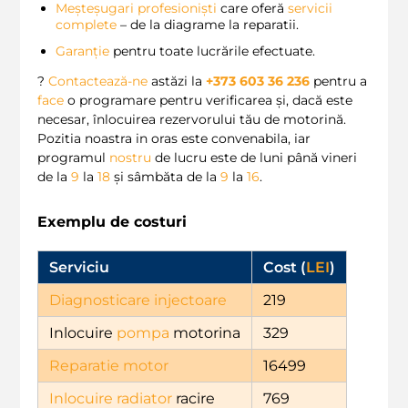
Meșteșugari profesioniști
care oferă
servicii
complete
– de la diagrame la reparatii.
Garanție
pentru toate lucrările efectuate.
?
Contactează-ne
astăzi la
+373 603 36 236
pentru a
face
o programare pentru verificarea și, dacă este
necesar, înlocuirea rezervorului tău de motorină.
Pozitia noastra in oras este convenabila, iar
programul
nostru
de lucru este de luni până vineri
de la
9
la
18
și sâmbăta de la
9
la
16
.
Exemplu de costuri
Serviciu
Cost (
LEI
)
Diagnosticare injectoare
219
Inlocuire
pompa
motorina
329
Reparatie motor
16499
Inlocuire radiator
racire
769