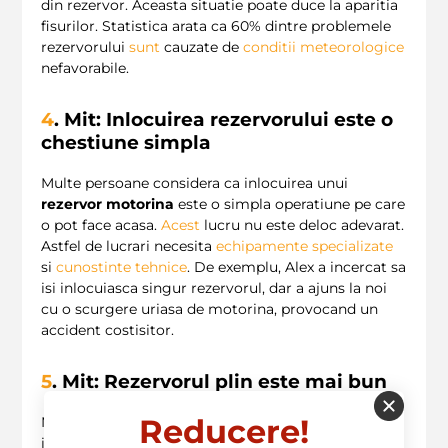
din rezervor. Aceasta situatie poate duce la aparitia
fisurilor. Statistica arata ca 60% dintre problemele
rezervorului
sunt
cauzate de
conditii meteorologice
nefavorabile.
4
. Mit: Inlocuirea rezervorului este o
chestiune simpla
Multe persoane considera ca inlocuirea unui
rezervor motorina
este o simpla operatiune pe care
o pot face acasa.
Acest
lucru nu este deloc adevarat.
Astfel de lucrari necesita
echipamente specializate
si
cunostinte tehnice
. De exemplu, Alex a incercat sa
isi inlocuiasca singur rezervorul, dar a ajuns la noi
cu o scurgere uriasa de motorina, provocand un
accident costisitor.
5
. Mit: Rezervorul plin este mai bun
Reducere!
Multi
soferi
cred ca un rezervor mereu plin este
ideal. In realitate, pastrea rezervorului mereu plin