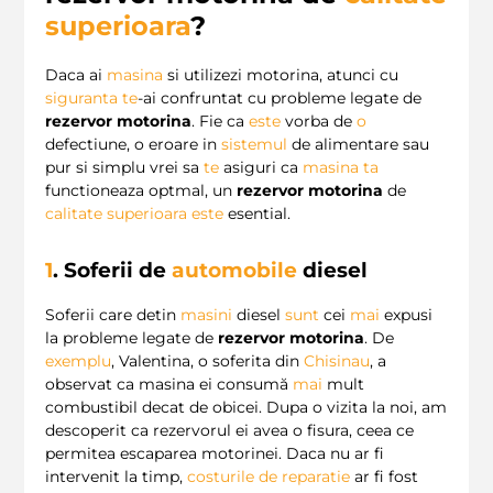
superioara
?
Daca ai
masina
si utilizezi motorina, atunci cu
siguranta
te
-ai confruntat cu probleme legate de
rezervor motorina
. Fie ca
este
vorba de
o
defectiune, o eroare in
sistemul
de alimentare sau
pur si simplu vrei sa
te
asiguri ca
masina
ta
functioneaza optmal, un
rezervor motorina
de
calitate superioara
este
esential.
1
. Soferii de
automobile
diesel
Soferii care detin
masini
diesel
sunt
cei
mai
expusi
la probleme legate de
rezervor motorina
. De
exemplu
, Valentina, o soferita din
Chisinau
, a
observat ca masina ei consumă
mai
mult
combustibil decat de obicei. Dupa o vizita la noi, am
descoperit ca rezervorul ei avea o fisura, ceea ce
permitea escaparea motorinei. Daca nu ar fi
intervenit la timp,
costurile de reparatie
ar fi fost