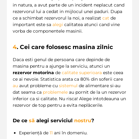
in natura, a avut parte de un incident neplacut cand
rezervorul lui a cedat in mijlocul unei paduri. Dupa
ce a schimbat rezervorul la noi, a realizat
cat
de
important este sa
alegi
calitatea atunci cand vine
vorba de componentele masinii.
4
. Cei care folosesc masina zilnic
Daca esti genul de persoana care depinde de
masina pentru a ajunge la serviciu, atunci un
rezervor motorina
de
calitate superioara
este ceea
ce ai nevoie. Statistica arata ca 80% din soferii care
au
avut probleme cu
sistemul
de alimentare si-au
dat seama ca
problemele
au pornit de la un rezervor
inferior ca si calitate. Nu risca! Alege intotdeauna un
rezervor de top pentru a evita neplăcerile.
De ce
să
alegi serviciul
nostru
?
Experiență de
11
ani în domeniu.