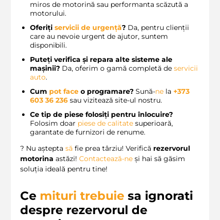
miros de motorină sau performanta scăzută a
motorului.
Oferiți
servicii de urgență
?
Da, pentru clienții
care au nevoie urgent de ajutor, suntem
disponibili.
Puteți verifica și repara alte sisteme ale
mașinii?
Da, oferim o gamă completă de
servicii
auto
.
Cum
pot
face
o programare?
Sună-
ne
la
+373
603 36 236
sau vizitează site-ul nostru.
Ce tip de piese folosiți pentru înlocuire?
Folosim doar
piese de calitate
superioară,
garantate de furnizori de renume.
? Nu aștepta
să
fie prea târziu! Verifică
rezervorul
motorina
astăzi!
Contactează-ne
și hai să găsim
soluția ideală pentru tine!
Ce
mituri
trebuie
sa ignorati
despre rezervorul de