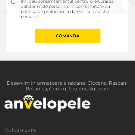
Imi dau consimtamantul pentru prelucrarea
datelor mele personale in conformitate cu
politica de prelucrare a datelor cu caracter
personal.
СOMANDA
Deservim in urmatoarele raioane: Ciocana, Rascani,
Botanica, Centru, Sculeni, Buiucani
Vulcanizare