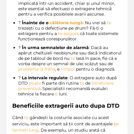
implicată într-un accident, chiar și unul minor,
este esențial să efectuezi o extragere tehnică
pentru a verifica posibilele avarii ascunse.
?
Înainte de o
călătorie lungă
: Nu vrei să
te
trezești cu o defecțiune pe drum? Fă-ți o
extragere pentru a
te
asigura
că toate sistemele
funcționează corespunzător.
?
În urma semnalelor de alarmă
: Dacă au
apărut cheltuieli neobișnuite sau dacă indicatorul
de pe tabloul de bord nu
te
lasă în pace, fie că e
vorba despre un semnal de ulei scăzut sau de
probleme la frâne
, e
timpul
pentru o diagnoză.
?
La intervale regulate
: O extragere auto după
DTD
poate
fi parte din rutina
ta
de
întreținere
preventivă
. Specialiștii recomandă evaluări
tehnice la fiecare
6
luni.
Beneficiile extragerii auto dupa DTD
Când
te
gândești la costurile asociate cu acest
serviciu, este important să ții cont de avantajele
pe
termen lung
. De exemplu, un studiu arată că