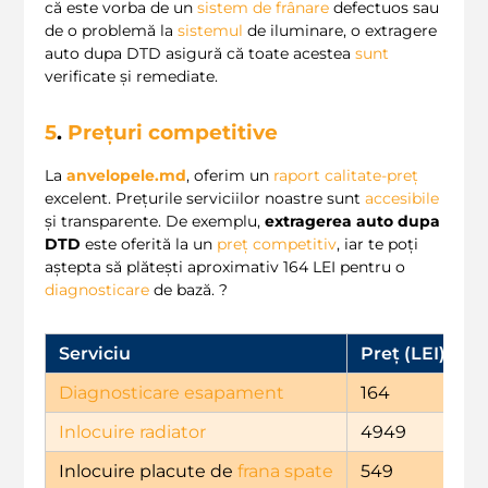
că este vorba de un
sistem de frânare
defectuos sau
de o problemă la
sistemul
de iluminare, o extragere
auto dupa DTD asigură că toate acestea
sunt
verificate și remediate.
5
.
Prețuri competitive
La
anvelopele.md
, oferim un
raport calitate-preț
excelent. Prețurile serviciilor noastre sunt
accesibile
și transparente. De exemplu,
extragerea auto dupa
DTD
este oferită la un
preț competitiv
, iar te poți
aștepta să plătești aproximativ 164 LEI pentru o
diagnosticare
de bază. ?️
Serviciu
Preț (LEI)
Diagnosticare esapament
164
Inlocuire radiator
4949
Inlocuire placute de
frana spate
549