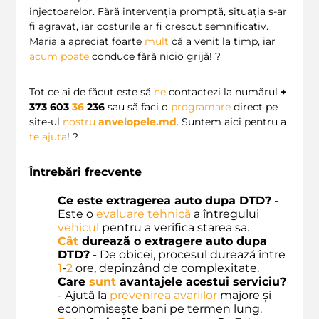
injectoarelor. Fără intervenția promptă, situația s-ar
fi agravat, iar costurile ar fi crescut semnificativ.
Maria a apreciat foarte
mult
că a venit la timp, iar
acum
poate
conduce fără nicio grijă! ?
Tot ce ai de făcut este să
ne
contactezi la numărul
+
373 603
36
236
sau să faci o
programare
direct pe
site-ul
nostru
anvelopele.md
. Suntem aici pentru a
te
ajuta
! ?
Întrebări frecvente
Ce este extragerea auto dupa DTD?
-
Este o
evaluare tehnică
a întregului
vehicul
pentru a verifica starea sa.
Cât
durează o extragere auto dupa
DTD?
- De obicei, procesul durează între
1
-
2
ore, depinzând de complexitate.
Care
sunt
avantajele acestui serviciu?
- Ajută la
prevenirea avariilor
majore și
economisește bani pe termen lung.