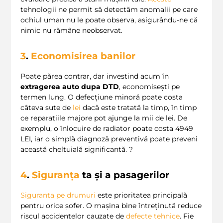
tehnologii ne permit să detectăm anomalii pe care
ochiul uman nu le poate observa, asigurându-ne că
nimic nu rămâne neobservat.
3
.
Economisirea banilor
Poate părea contrar, dar investind acum în
extragerea auto dupa DTD
, economisești pe
termen lung. O defecțiune minoră poate costa
câteva sute de
lei
dacă este tratată la timp, în timp
ce reparațiile majore pot ajunge la mii de lei. De
exemplu, o înlocuire de radiator poate costa 4949
LEI, iar o simplă diagnoză preventivă poate preveni
această cheltuială significantă. ?
4
.
Siguranța
ta și a pasagerilor
Siguranța pe drumuri
este prioritatea principală
pentru orice șofer. O mașina bine întreținută reduce
riscul accidentelor cauzate de
defecte tehnice
. Fie