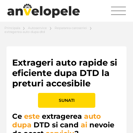
Principala
Autoservice
Repararea caroseriei
extragerea auto dupa dtd
Extrageri auto rapide si
eficiente dupa DTD la
preturi accesibile
SUNATI
Ce
este
extragerea
auto
dupa
DTD si cand
ai
nevoie