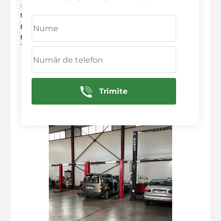
durabilitatea vehiculului
tău. Nu aștepta să fie prea
târziu! Suna-ne acum la
+ 373 603
36
236
sau fă o
programare pe site-ul nostru
anvelopele.md
pentru a beneficia de
servicii de calitate
superioară!
?✨
Deservim in urmatoarele raioane: Ciocana,
Rascani, Botanica, Centru, Sculeni, Buiucani
Trimite