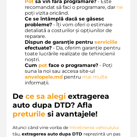
Pot
să vin fără programare?
- Este
recomandat să faci o programare, dar
ne
poți vizita oricând.
Ce se întâmplă dacă se găsesc
probleme?
- Îți vom oferi o estimare
detaliată a costurilor și opțiunilor de
reparare.
Dispun de garanție pentru
serviciile
efectuate?
- Da, oferim garanție pentru
toate lucrările realizate de tehnicienii
noștri.
Cum
pot
face o programare?
- Poți
suna la noi sau accesa site-ul
anvelopele.md
pentru
mai
multe
informații.
De
ce sa alegi
extragerea
auto dupa DTD? Afla
preturile
si avantajele!
Atunci când vine vorba de
întreținerea vehiculului
tău,
extragerea auto dupa DTD
reprezintă un pas