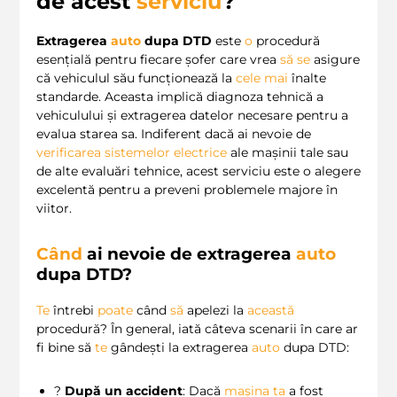
de acest
serviciu
?
Extragerea
auto
dupa DTD
este
o
procedură
esențială pentru fiecare șofer care vrea
să
se
asigure
că vehiculul său funcționează la
cele
mai
înalte
standarde. Aceasta implică diagnoza tehnică a
vehiculului și extragerea datelor necesare pentru a
evalua starea sa. Indiferent dacă ai nevoie de
verificarea sistemelor electrice
ale mașinii tale sau
de alte evaluări tehnice, acest serviciu este o alegere
excelentă pentru a preveni problemele majore în
viitor.
Când
ai nevoie de extragerea
auto
dupa DTD?
Te
întrebi
poate
când
să
apelezi la
această
procedură? În general, iată câteva scenarii în care ar
fi bine să
te
gândești la extragerea
auto
dupa DTD:
?️
După un accident
: Dacă
mașina ta
a fost