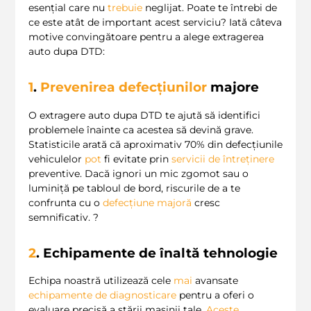
esențial care nu
trebuie
neglijat. Poate te întrebi de
ce este atât de important acest serviciu? Iată câteva
motive convingătoare pentru a alege extragerea
auto dupa DTD:
1
.
Prevenirea defecțiunilor
majore
O extragere auto dupa DTD te ajută să identifici
problemele înainte ca acestea să devină grave.
Statisticile arată că aproximativ 70% din defecțiunile
vehiculelor
pot
fi evitate prin
servicii de întreținere
preventive. Dacă ignori un mic zgomot sau o
luminiță pe tabloul de bord, riscurile de a te
confrunta cu o
defecțiune majoră
cresc
semnificativ. ?️
2
. Echipamente de înaltă tehnologie
Echipa noastră utilizează cele
mai
avansate
echipamente de diagnosticare
pentru a oferi o
evaluare precisă a stării mașinii tale.
Aceste