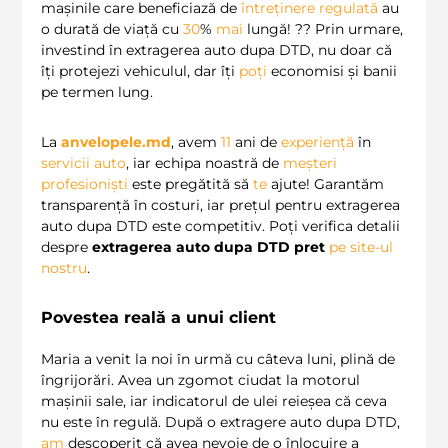
mașinile care beneficiază de
întreținere regulată
au
o durată de viață cu
30
%
mai
lungă! ?? Prin urmare,
investind în extragerea auto dupa DTD, nu doar că
îți protejezi vehiculul, dar îți
poți
economisi și banii
pe termen lung.
La
anvelopele.md
, avem
11
ani de
experiență
în
servicii auto
, iar echipa noastră de
meșteri
profesioniști
este pregătită să
te
ajute! Garantăm
transparență în costuri, iar prețul pentru extragerea
auto dupa DTD este competitiv. Poți verifica detalii
despre
extragerea auto dupa DTD pret
pe site-ul
nostru
.
Povestea reală a unui client
Maria a venit la noi în urmă cu câteva luni, plină de
îngrijorări. Avea un zgomot ciudat la motorul
mașinii sale, iar indicatorul de ulei reieșea că ceva
nu este în regulă. După o extragere auto dupa DTD,
am
descoperit că avea nevoie de o înlocuire a