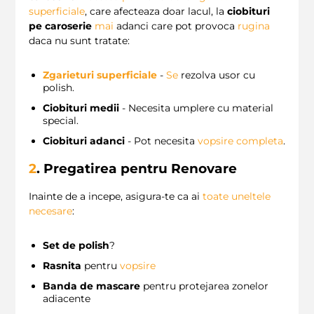
superficiale
, care afecteaza doar lacul, la
ciobituri
pe caroserie
mai
adanci care pot provoca
rugina
daca nu sunt tratate:
Zgarieturi superficiale
-
Se
rezolva usor cu
polish.
Ciobituri medii
- Necesita umplere cu material
special.
Ciobituri adanci
- Pot necesita
vopsire completa
.
2
. Pregatirea pentru Renovare
Inainte de a incepe, asigura-te ca ai
toate uneltele
necesare
:
Set de polish
?
Rasnita
pentru
vopsire
Banda de mascare
pentru protejarea zonelor
adiacente