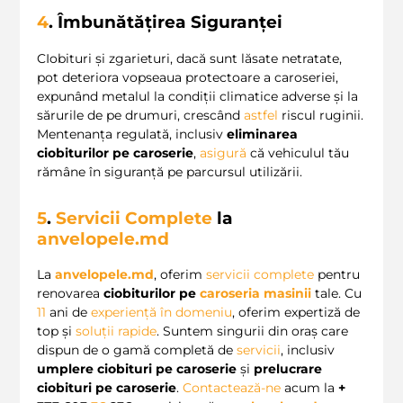
4
. Îmbunătățirea Siguranței
CIobituri și zgarieturi, dacă sunt lăsate netratate,
pot deteriora vopseaua protectoare a caroseriei,
expunând metalul la condiții climatice adverse și la
sărurile de pe drumuri, crescând
astfel
riscul ruginii.
Mentenanța regulată, inclusiv
eliminarea
ciobiturilor pe caroserie
,
asigură
că vehiculul tău
rămâne în siguranță pe parcursul utilizării.
5
.
Servicii Complete
la
anvelopele.md
La
anvelopele.md
, oferim
servicii complete
pentru
renovarea
ciobiturilor pe
caroseria masinii
tale. Cu
11
ani de
experiență în domeniu
, oferim expertiză de
top și
soluții rapide
. Suntem singurii din oraș care
dispun de o gamă completă de
servicii
, inclusiv
umplere ciobituri pe caroserie
și
prelucrare
ciobituri pe caroserie
.
Contactează-ne
acum la
+