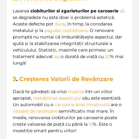
Lasarea
ciobiturilor si zgarieturilor pe caroserie
să
se degradeze nu este doar o problemă estetică.
Aceste defecte pot
duce
, în timp, la corodarea
metalului și la
pagube costisitoare
. O renovare
promptă nu numai că îmbunătățește aspectul, dar
ajută și la stabilizarea integrității structurale a
vehiculului. Statistic, masinile care primesc un
tratament adecvat
au
o durată de viață cu
20
% mai
lungă!
3
.
Creșterea Valorii de Revânzare
Dacă te gândești să vinzi
mașina
într-un viitor
apropiat,
restabilirea aspectului
său este esențială.
Un automobil cu o
caroserie bine întreținută
are o
valoare de revânzare
semnificativ mai mare. În
medie, renovarea ciobiturilor pe caroserie poate
crește valoarea de piață cu până la
15
%. Este o
investiție smart pentru viitor!