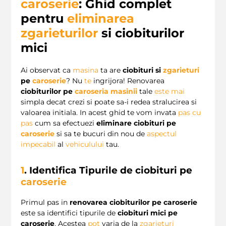
caroserie
: Ghid complet
pentru
eliminarea
zgarieturilor
si ciobiturilor
mici
Ai observat ca
masina
ta are
ciobituri si
zgarieturi
pe
caroserie
? Nu
te
ingrijora! Renovarea
ciobiturilor pe
caroseria masinii
tale
este
mai
simpla decat crezi si poate sa-i redea stralucirea si
valoarea initiala. In acest ghid te vom invata
pas cu
pas
cum sa efectuezi
eliminare ciobituri pe
caroserie
si sa te bucuri din nou de
aspectul
impecabil
al
vehiculului
tau.
1
. Identifica Tipurile de
ciobituri pe
caroserie
Primul pas in
renovarea ciobiturilor pe caroserie
este sa identifici tipurile de
ciobituri mici pe
caroserie
. Acestea
pot
varia de la
zgarieturi