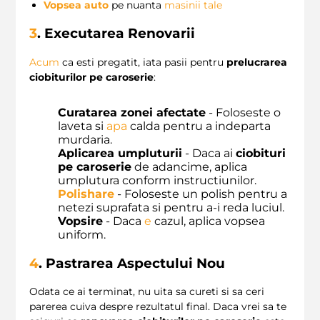
Vopsea auto
pe nuanta
masinii tale
3
. Executarea Renovarii
Acum
ca esti pregatit, iata pasii pentru
prelucrarea
ciobiturilor pe caroserie
:
Curatarea zonei afectate
- Foloseste o
laveta si
apa
calda pentru a indeparta
murdaria.
Aplicarea umpluturii
- Daca ai
ciobituri
pe caroserie
de adancime, aplica
umplutura conform instructiunilor.
Polishare
- Foloseste un polish pentru a
netezi suprafata si pentru a-i reda luciul.
Vopsire
- Daca
e
cazul, aplica vopsea
uniform.
4
. Pastrarea Aspectului Nou
Odata ce ai terminat, nu uita sa cureti si sa ceri
parerea cuiva despre rezultatul final. Daca vrei sa te