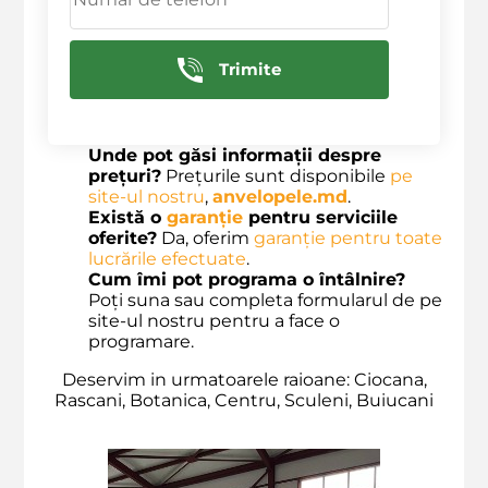
reparatie, dar începând de la 549 lei.
Găsesc mai multe servicii la voi?
Da,
oferim o gamă variată de
servicii auto
,
Trimite
toate într-un singur loc.
Ce beneficii am dacă aleg serviciile
voastre?
Beneficiezi de experți calificați,
servicii rapide
și garantate.
Unde pot găsi informații despre
prețuri?
Prețurile sunt disponibile
pe
site-ul nostru
,
anvelopele.md
.
Există o
garanție
pentru serviciile
oferite?
Da, oferim
garanție pentru toate
lucrările efectuate
.
Cum îmi pot programa o întâlnire?
Poți suna sau completa formularul de pe
site-ul nostru pentru a face o
programare.
Deservim in urmatoarele raioane: Ciocana,
Rascani, Botanica, Centru, Sculeni, Buiucani