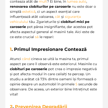
conteaza atât de
mult
? Ei bine, în
lumea auto
,
renovarea ciobiturilor pe caroserie
nu este doar o
simplă
estetică
, ci un aspect esențial care
influențează atât valoarea,
cât
și
siguranța
vehiculului
tău. Zgarieturile și
ciobituri mici pe
caroserie
pot părea insignifiante, dar acestea pot
afecta aspectul general al masinii tale. Aici este de
ce este crucial
să
le repari:
1
. Primul Impresionare Contează
Atunci
când
cineva se uită la masina ta, primul
aspect pe care îl observă este exteriorul. Masinile cu
ciobituri pe caroserie
pot crea o impresie negativă
și pot afecta modul în care ceilalți te percep. Un
studiu a arătat că 73% dintre oameni își formează o
opinie despre un automobil în primele
5
secunde de
observare. De aceea, un exterior bine întreținut este
vital!
2
.
Prevenirea Degradării