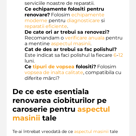
serviciile noastre de reparatii.
Ce echipamente folositi pentru
renovare?
Folosim
echipamente
moderne
pentru
diagnosticare
si
reparatii eficiente
.
De cate ori ar trebui sa renovezi?
Recomandam o
verificare anuala
pentru
a mentine
aspectul masinii
.
Cat de des ar trebui sa fac polishul?
Este indicat sa faci polishul la fiecare
6
-
12
luni.
Ce
tipuri de vopsea
folositi?
Folosim
vopsea de inalta calitate
, compatibila cu
diferite mărci?
De ce este esentiala
renovarea ciobiturilor pe
caroserie pentru
aspectul
masinii
tale
Te-ai întrebat vreodată de ce
aspectul masinii
tale