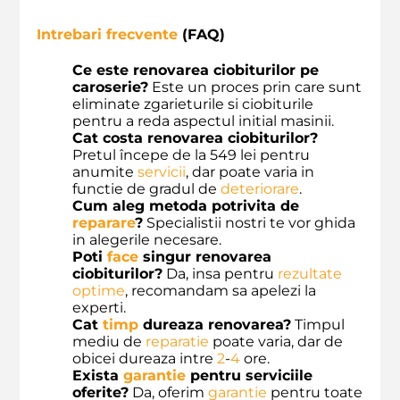
Intrebari frecvente
(FAQ)
Ce este renovarea ciobiturilor pe
caroserie?
Este un proces prin care sunt
eliminate zgarieturile si ciobiturile
pentru a reda aspectul initial masinii.
Cat costa renovarea ciobiturilor?
Pretul începe de la 549 lei pentru
anumite
servicii
, dar poate varia in
functie de gradul de
deteriorare
.
Cum aleg metoda potrivita de
reparare
?
Specialistii nostri te vor ghida
in alegerile necesare.
Poti
face
singur renovarea
ciobiturilor?
Da, insa pentru
rezultate
optime
, recomandam sa apelezi la
experti.
Cat
timp
dureaza renovarea?
Timpul
mediu de
reparatie
poate varia, dar de
obicei dureaza intre
2
-
4
ore.
Exista
garantie
pentru serviciile
oferite?
Da, oferim
garantie
pentru toate