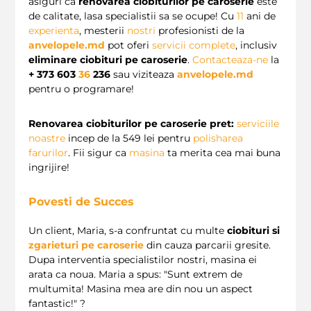
asiguri ca
renovarea ciobiturilor pe caroserie
este
de calitate, lasa specialistii sa se ocupe! Cu
11
ani de
experienta
, mesterii
nostri
profesionisti de la
anvelopele.md
pot oferi
servicii complete
, inclusiv
eliminare ciobituri pe caroserie
.
Contacteaza-ne
la
+ 373 603
36
236
sau viziteaza
anvelopele.md
pentru o programare!
Renovarea ciobiturilor pe caroserie pret:
serviciile
noastre
incep de la 549 lei pentru
polisharea
farurilor
. Fii sigur ca
masina
ta merita cea mai buna
ingrijire!
Povesti de Succes
Un client, Maria, s-a confruntat cu multe
ciobituri si
zgarieturi pe caroserie
din cauza parcarii gresite.
Dupa interventia specialistilor nostri, masina ei
arata ca noua. Maria a spus: "Sunt extrem de
multumita! Masina mea are din nou un aspect
fantastic!" ?