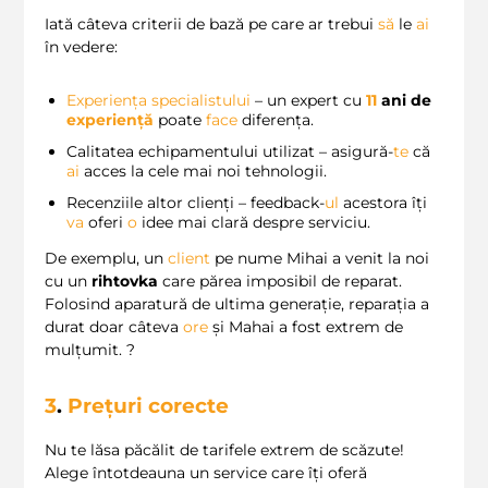
Iată câteva criterii de bază pe care ar trebui
să
le
ai
în vedere:
Experiența specialistului
– un expert cu
11
ani de
experiență
poate
face
diferența.
Calitatea echipamentului utilizat – asigură-
te
că
ai
acces la cele mai noi tehnologii.
Recenziile altor clienți – feedback-
ul
acestora îți
va
oferi
o
idee mai clară despre serviciu.
De exemplu, un
client
pe nume Mihai a venit la noi
cu un
rihtovka
care părea imposibil de reparat.
Folosind aparatură de ultima generație, reparația a
durat doar câteva
ore
și Mahai a fost extrem de
mulțumit. ?
3
.
Prețuri corecte
Nu te lăsa păcălit de tarifele extrem de scăzute!
Alege întotdeauna un service care îți oferă