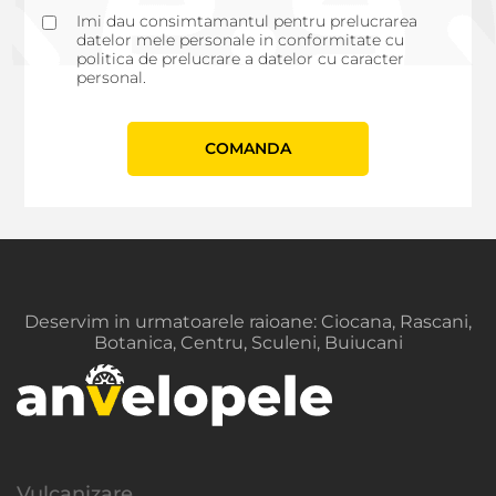
Imi dau consimtamantul pentru prelucrarea
datelor mele personale in conformitate cu
politica de prelucrare a datelor cu caracter
personal.
СOMANDA
Deservim in urmatoarele raioane: Ciocana, Rascani,
Botanica, Centru, Sculeni, Buiucani
Vulcanizare