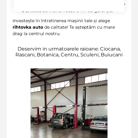
5
. Oferiți garanție pentru serviciile de
rihtovka
?
- Da, toate serviciile noastre vin cu garanție.
Investește în întretinerea mașinii tale și alege
rihtovka auto
de calitate! Te așteptăm cu mare
drag la centrul nostru.
Deservim in urmatoarele raioane: Ciocana,
Rascani, Botanica, Centru, Sculeni, Buiucani