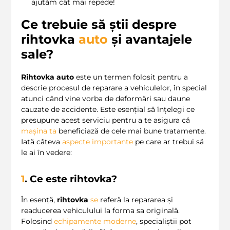
ajutăm cât mai repede!
Ce trebuie să știi despre
rihtovka
auto
și avantajele
sale?
Rihtovka auto
este un termen folosit pentru a
descrie procesul de reparare a vehiculelor, în special
atunci când vine vorba de deformări sau daune
cauzate de accidente. Este esențial să înțelegi ce
presupune acest serviciu pentru a te asigura că
mașina ta
beneficiază de cele mai bune tratamente.
Iată câteva
aspecte importante
pe care ar trebui să
le ai în vedere:
1
. Ce este
rihtovka
?
În esență,
rihtovka
se
referă la repararea și
readucerea vehiculului la forma sa originală.
Folosind
echipamente moderne
, specialiștii pot