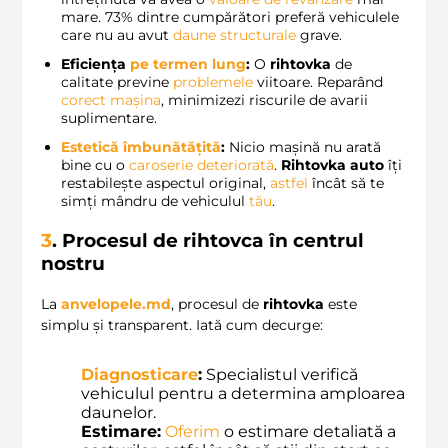
mare. 73% dintre cumpărători preferă vehiculele
care nu au avut
daune structurale
grave.
Eficiența
pe termen lung
:
O
rihtovka
de
calitate previne
problemele
viitoare. Reparând
corect
mașina
, minimizezi riscurile de avarii
suplimentare.
Estetică îmbunătățită
:
Nicio mașină nu arată
bine cu o
caroserie deteriorată
.
Rihtovka auto
îți
restabilește aspectul original,
astfel
încât să te
simți mândru de vehiculul
tău
.
3
. Procesul de
rihtovca
în centrul
nostru
La
anvelopele.md
, procesul de
rihtovka
este
simplu și transparent. Iată cum decurge:
Diagnosticare
:
Specialistul verifică
vehiculul pentru a determina amploarea
daunelor.
Estimare:
Oferim
o estimare detaliată a