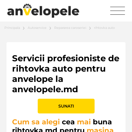
Principala
Autoservice
Repararea caroseriei
rihtovka auto
Servicii profesioniste de
rihtovka auto pentru
anvelope la
anvelopele.md
SUNATI
Cum sa alegi
cea
mai
buna
rihtovka md
pentru
masina