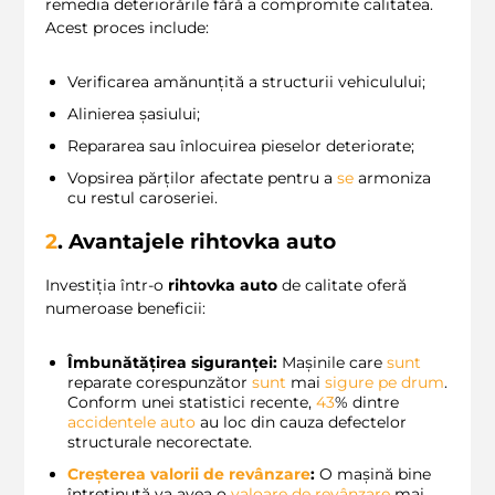
remedia deteriorările fără a compromite calitatea.
Acest proces include:
Verificarea amănunțită a structurii vehiculului;
Alinierea șasiului;
Repararea sau înlocuirea pieselor deteriorate;
Vopsirea părților afectate pentru a
se
armoniza
cu restul caroseriei.
2
. Avantajele
rihtovka auto
Investiția într-o
rihtovka auto
de calitate oferă
numeroase beneficii:
Îmbunătățirea siguranței:
Mașinile care
sunt
reparate corespunzător
sunt
mai
sigure pe drum
.
Conform unei statistici recente,
43
% dintre
accidentele auto
au loc din cauza defectelor
structurale necorectate.
Creșterea valorii de revânzare
:
O mașină bine
întreținută va avea o
valoare de revânzare
mai