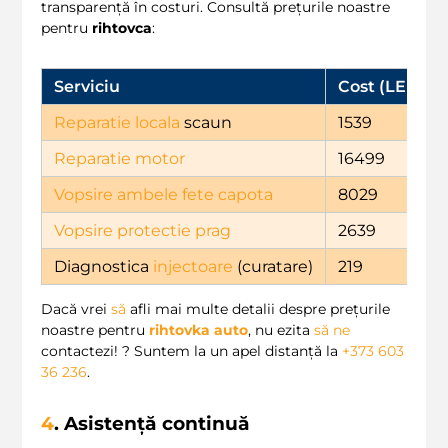
transparență în costuri. Consultă prețurile noastre
pentru
rihtovca
:
Serviciu
Cost (LEI)
Reparatie locala
scaun
1539
Reparatie motor
16499
Vopsire ambele fete capota
8029
Vopsire protectie prag
2639
Diagnostica
injectoare
(curatare)
219
Dacă vrei
să
afli mai multe detalii despre prețurile
noastre pentru
rihtovka auto
, nu ezita
să
ne
contactezi! ? Suntem la un apel distanță la
+373 603
36 236
.
4
. Asistență continuă