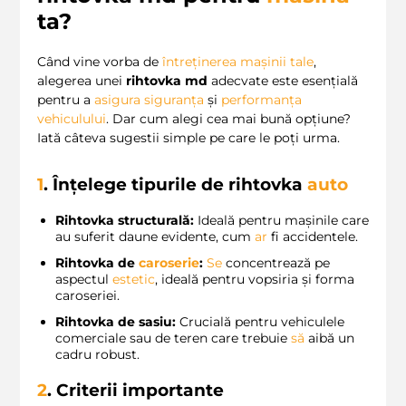
ta?
Când vine vorba de
întreținerea mașinii tale
,
alegerea unei
rihtovka md
adecvate este esențială
pentru a
asigura
siguranța
și
performanța
vehiculului
. Dar cum alegi cea mai bună opțiune?
Iată câteva sugestii simple pe care le poți urma.
1
. Înțelege tipurile de
rihtovka
auto
Rihtovka structurală:
Ideală pentru mașinile care
au suferit daune evidente, cum
ar
fi accidentele.
Rihtovka de
caroserie
:
Se
concentrează pe
aspectul
estetic
, ideală pentru vopsiria și forma
caroseriei.
Rihtovka de sasiu:
Crucială pentru vehiculele
comerciale sau de teren care trebuie
să
aibă un
cadru robust.
2
. Criterii importante