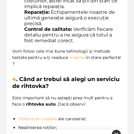
costurilor, astfel încât să știi din start ce
implică reparația.
Reparație:
Echipamentele noastre de
ultimă generație asigură o execuție
precisă.
Control de calitate:
Verificăm fiecare
detaliu pentru a ne asigura că totul a
fost remediat corect.
Vom folosi cele mai bune tehnologii și metode
testate pentru a-ți readuce
mașina
în stare perfectă!
?️
4
. Când ar trebui să alegi un serviciu
de
rihtovka
?
Este important să nu aștepți prea mult pentru a
face o
rihtovka auto
. Dacă observi:
Deteriorări vizibile
ale caroseriei;
Nealinierea roților;