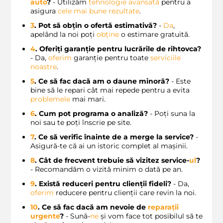
auto
?
- Utilizăm
tehnologie avansată
pentru a
asigura
cele mai bune rezultate
.
3
. Pot să obțin o ofertă estimativă?
-
Da
,
apelând la noi poți
obține
o estimare gratuită.
4
. Oferiți garanție pentru lucrările de
rihtovca
?
- Da,
oferim
garanție pentru toate
serviciile
noastre
.
5
. Ce să fac dacă am o daune minoră?
- Este
bine să le repari cât mai repede pentru a evita
problemele
mai mari.
6
. Cum pot programa o analiză?
- Poți suna la
noi sau te poți înscrie pe site.
7
. Ce să verific înainte de a merge la service?
-
Asigură-te că ai un istoric complet al mașinii.
8
. Cât de frecvent trebuie să vizitez service-
ul
?
- Recomandăm o vizită minim o dată pe an.
9
. Există reduceri pentru clienții fideli?
- Da,
oferim
reducere pentru clienții care revin la noi.
10
. Ce să fac dacă am nevoie de
reparații
urgente
?
- Sună-
ne
și vom face tot posibilul să te