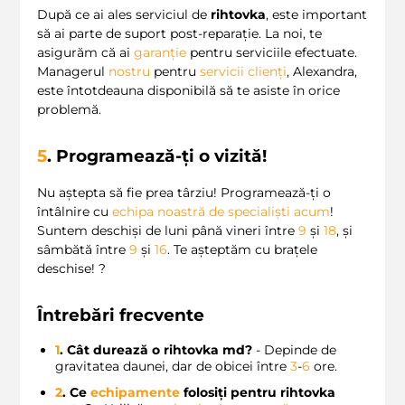
După ce ai ales serviciul de
rihtovka
, este important
să ai parte de suport post-reparație. La noi, te
asigurăm că ai
garanție
pentru serviciile efectuate.
Managerul
nostru
pentru
servicii clienți
, Alexandra,
este întotdeauna disponibilă să te asiste în orice
problemă.
5
. Programează-ți o vizită!
Nu aștepta să fie prea târziu! Programează-ți o
întâlnire cu
echipa noastră de specialiști
acum
!
Suntem deschiși de luni până vineri între
9
și
18
, și
sâmbătă între
9
și
16
. Te așteptăm cu brațele
deschise! ?
Întrebări frecvente
1
. Cât durează o
rihtovka md
?
- Depinde de
gravitatea daunei, dar de obicei între
3
-
6
ore.
2
. Ce
echipamente
folosiți pentru
rihtovka