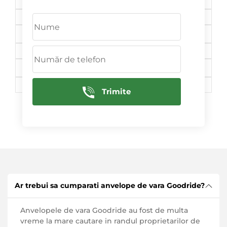
Este
📠 Adresa
Chisinau, st. Maria Dragan 1/1
📞 Contacte
+ 373 68 257 576
Trimite
Ar trebui sa cumparati anvelope de vara Goodride?
Anvelopele de vara Goodride au fost de multa
vreme la mare cautare in randul proprietarilor de