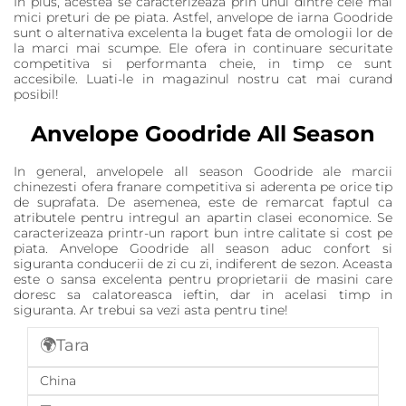
In plus, acestea se caracterizeaza prin unul dintre cele mai
mici preturi de pe piata. Astfel, anvelope de iarna Goodride
sunt o alternativa excelenta la buget fata de omologii lor de
la marci mai scumpe. Ele ofera in continuare securitate
competitiva si performanta cheie, in timp ce sunt
accesibile. Luati-le in magazinul nostru cat mai curand
posibil!
Anvelope Goodride All Season
In general, anvelopele all season Goodride ale marcii
chinezesti ofera franare competitiva si aderenta pe orice tip
de suprafata. De asemenea, este de remarcat faptul ca
atributele pentru intregul an apartin clasei economice. Se
caracterizeaza printr-un raport bun intre calitate si cost pe
piata. Anvelope Goodride all season aduc confort si
siguranta conducerii de zi cu zi, indiferent de sezon. Aceasta
este o sansa excelenta pentru proprietarii de masini care
doresc sa calatoreasca ieftin, dar in acelasi timp in
siguranta. Ar trebui sa vezi asta pentru tine!
🌍Tara
China