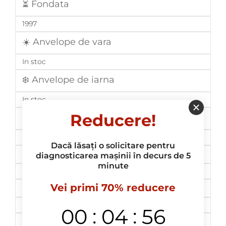
⏳ Fondata
1997
☀️ Anvelope de vara
In stoc
❄️ Anvelope de iarna
In stoc
Reducere!
⛈️ Anvelope all season
In stoc
Dacă lăsați o solicitare pentru
💲 Pret
diagnosticarea mașinii în decurs de 5
minute
de la 447 lei
Vei primi 70% reducere
🚀 Livrare
Da, in toata Moldova
:
:
00
04
55
📋Garantie