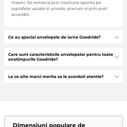
masini. Se remarca prin tractiune sporita pe
suprafete uscate si umede, precum si prin pret
accesibil.
Ce au special anvelopele de iarna Goodride?
Printre principalele avantaje ale Goodride, merita
Care sunt caracteristicile anvelopelor pentru toate
subliniata capacitatea excelenta de cross-country
anotimpurile Goodride?
pe drumurile alunecoase si inzapezite, consumul
redus de combustibil, precum si un pret accesibil.
Printre principalele avantaje ale anvelopelor
Datorita compozitiei chimice unice a cauciucului, a
La ce alte marci merita sa le acordati atentie?
pentru toate anotimpurile Goodride se numara:
fost posibila prelungirea duratei de viata a
acestuia.
aderenta excelenta in toate conditiile
De asemenea, va recomandam sa acordati atentie
meteorologice
anvelopelor de la producatori precum:
durata de viata extinsa
Premiorri
zgomot de fond redus
Viatti
dezvoltare cu cea mai recenta tehnologie
Zeetex
Dimensiuni populare de