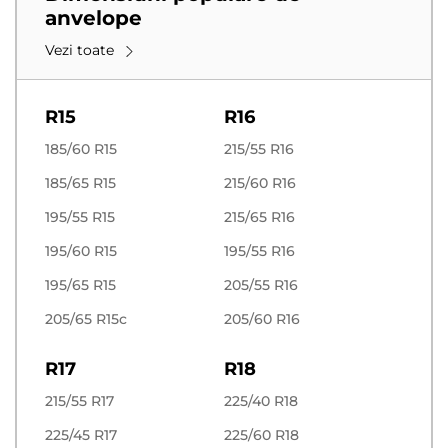
anvelope
Tracmax
Vezi toate
Avem o gama larga de anvelope auto diferite.
R15
R16
185/60 R15
215/55 R16
185/65 R15
215/60 R16
195/55 R15
215/65 R16
195/60 R15
195/55 R16
195/65 R15
205/55 R16
205/65 R15c
205/60 R16
R17
R18
215/55 R17
225/40 R18
225/45 R17
225/60 R18