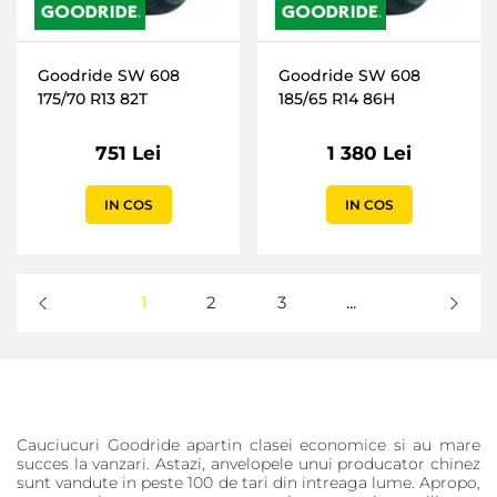
Goodride SW 608
Goodride SW 608
175/70 R13 82T
185/65 R14 86H
751 Lei
1 380 Lei
IN COS
IN COS
1
2
3
...
Cauciucuri Goodride apartin clasei economice si au mare
succes la vanzari. Astazi, anvelopele unui producator chinez
sunt vandute in peste 100 de tari din intreaga lume. Apropo,