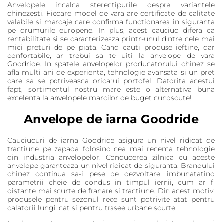
Anvelopele incalca stereotipurile despre variantele
chinezesti. Fiecare model de vara are certificate de calitate
valabile si marcaje care confirma functionarea in siguranta
pe drumurile europene. In plus, acest cauciuc difera ca
rentabilitate si se caracterizeaza printr-unul dintre cele mai
mici preturi de pe piata. Cand cauti produse ieftine, dar
confortabile, ar trebui sa te uiti la anvelope de vara
Goodride. In spatele anvelopelor producatorului chinez se
afla multi ani de experienta, tehnologie avansata si un pret
care sa se potriveasca oricarui portofel. Datorita acestui
fapt, sortimentul nostru mare este o alternativa buna
excelenta la anvelopele marcilor de buget cunoscute!
Anvelope de iarna Goodride
Cauciucuri de iarna Goodride asigura un nivel ridicat de
tractiune pe zapada folosind cea mai recenta tehnologie
din industria anvelopelor. Conducerea zilnica cu aceste
anvelope garanteaza un nivel ridicat de siguranta. Brandului
chinez continua sa-i pese de dezvoltare, imbunatatind
parametrii cheie de condus in timpul iernii, cum ar fi
distante mai scurte de franare si tractiune. Din acest motiv,
produsele pentru sezonul rece sunt potrivite atat pentru
calatorii lungi, cat si pentru trasee urbane scurte.