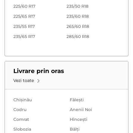
225/60 R17
235/50 R18
225/65 R17
235/60 R18
235/55 R17
265/60 R18
235/65 R17
285/60 R18
Livrare prin oras
Vezi toate
Chișinău
Făleşti
Codru
Anenii Noi
Comrat
Hînceşti
Slobozia
Bălţi