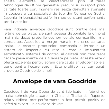
aceste elemente se caracterizeaza prin utilizarea
tehnologiei de ultima generatie, precum si un raport pret-
calitate foarte bun. Inginerii realizeaza dezvoltari avansate
in cooperare cu specialisti de top din Coreea de Sud si
Japonia, imbunatatind astfel in mod constant performanta
produselor lor.
Fara indoiala, anvelope Goodride sunt printre cele mai
ieftine de pe piata. Ele sunt adesea disponibile la un pret
mai mic decat preturile economice ale companiilor mai
consacrate. Acest lucru merge mana in mana cu calitatea
inalta. La crearea produselor, compania a introdus un
sistem de inspectie cu raze X, care a imbunatatit
semnificativ sistemul de control al calitatii prin care trece
fiecare piesa inainte de a fi lansata pe piata. Aceasta este o
oferta excelenta pentru soferii care cauta anvelope fiabile si
bune pentru fiecare sezon. Este profitabil sa cumparati
anvelope Goodride de la noi!
Anvelope de vara Goodride
Cauciucuri de vara Goodride sunt fabricate in fabrici de
inalta tehnologie situate in China si Thailanda. Raportul
relativ ridicat pret-performanta a fost primit pozitiv de
soferi si expertii in anvelope de vara.