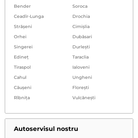
Bender
Soroca
Ceadîr-Lunga
Drochia
Strășeni
Cimișlia
Orhei
Dubăsari
Singerei
Durlești
Edineț
Taraclia
Tiraspol
Ialoveni
Cahul
Ungheni
Căușeni
Floreşti
Rîbnița
Vulcăneşti
Autoservisul nostru