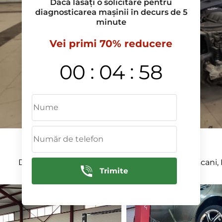
Dacă lăsați o solicitare pentru
diagnosticarea mașinii în decurs de 5
minute
Vei primi 70% reducere
:
:
00
04
57
Deservim in urmatoarele raioane: Ciocana, Rascani, 
Trimite