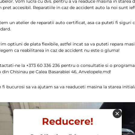
belor. Vom lucra cu dvs. pentru a va readuce masina in starea de
n pret accesibil. Reparatiile in caz de accident auto la noi sunt ief
em un atelier de reparatii auto certificat, asa ca puteti fi siguri 
ndard.
im optiuni de plata flexibile, astfel incat sa va puteti repara mas
legem ca reabilitarea in caz de accident nu este o gluma!
actati-ne la +373 60 336 236 pentru o consultatie si o programar
 din Chisinau pe Calea Basarabiei 46, Anvelopele.md!
fi bucurosi sa va ajutam sa va readuceti masina la starea initial
Reducere!