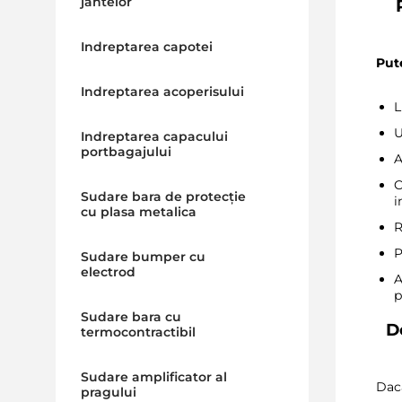
jantelor
Indreptarea capotei
Put
Indreptarea acoperisului
L
U
Indreptarea capacului
portbagajului
A
C
Sudare bara de protecție
i
cu plasa metalica
R
P
Sudare bumper cu
electrod
A
p
Sudare bara cu
D
termocontractibil
Sudare amplificator al
Daca
pragului