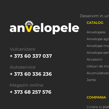
Repararea arcului
Deservim in ur
Inlocuirea aripii de spate
CATALOG
Anvelopele
Inlocuirea acoperisului
Anvelope agr
Inlocuirea panoului din
Anvelope mo
Vulcanizare
spate
Anvelope pe
+ 373 60 337 037
Accesorii
Indreptarea aripilor
Uleiuri de m
Autoservice
Acumulatoar
+ 373 60 336 236
Indreptarea aripii spate
Jante
Magazin online
Reparatii la lonjeroane
+ 373 68 257 576
COMPANIA
Inlocuire completa a
pragului auto
Livrare si pla