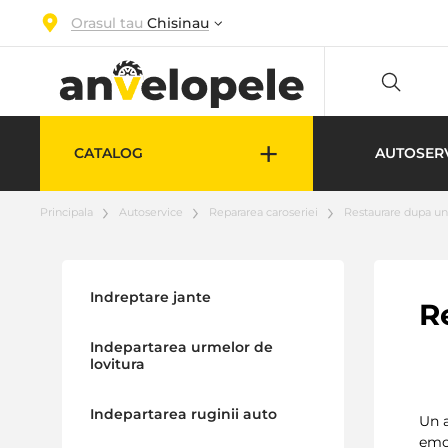
Orasul tau
Chisinau
+
CATALOG
AUTOSER
Principala
Autoservice
Repararea caroseriei
Restaurare dupa un 
Indreptare jante
R
Indepartarea urmelor de
lovitura
Indepartarea ruginii auto
Un a
emot