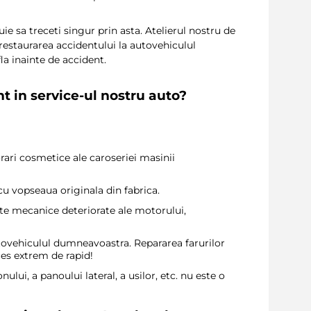
e sa treceti singur prin asta. Atelierul nostru de
e restaurarea accidentului la autovehiculul
a inainte de accident.
 in service-ul nostru auto?
orari cosmetice ale caroseriei masinii
cu vopseaua originala din fabrica.
e mecanice deteriorate ale motorului,
utovehiculul dumneavoastra. Repararea farurilor
ces extrem de rapid!
lui, a panoului lateral, a usilor, etc. nu este o