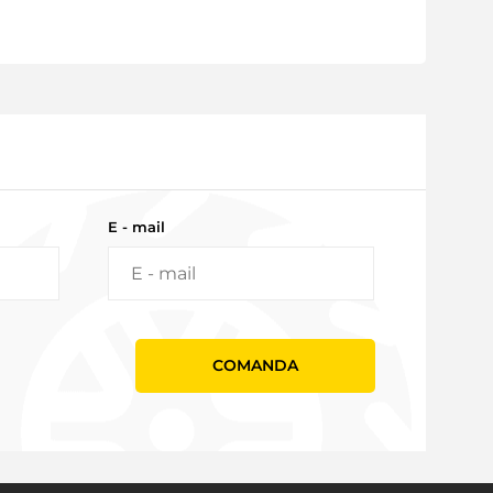
E - mail
СOMANDA