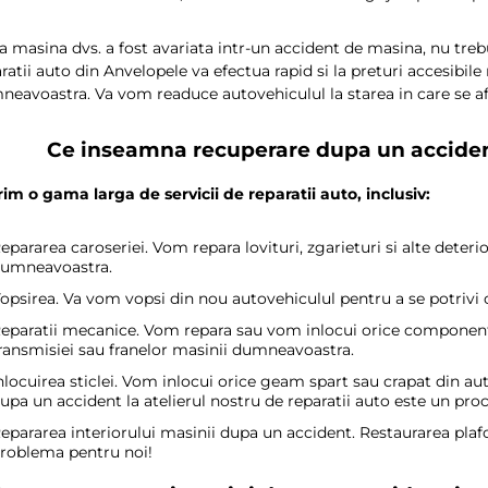
 masina dvs. a fost avariata intr-un accident de masina, nu trebui
ratii auto din Anvelopele va efectua rapid si la preturi accesibil
eavoastra. Va vom readuce autovehiculul la starea in care se afl
Ce inseamna recuperare dupa un accident
im o gama larga de servicii de reparatii auto, inclusiv:
epararea caroseriei. Vom repara lovituri, zgarieturi si alte deteri
umneavoastra.
opsirea. Va vom vopsi din nou autovehiculul pentru a se potrivi 
eparatii mecanice. Vom repara sau vom inlocui orice component
ransmisiei sau franelor masinii dumneavoastra.
nlocuirea sticlei. Vom inlocui orice geam spart sau crapat din a
upa un accident la atelierul nostru de reparatii auto este un pro
epararea interiorului masinii dupa un accident. Restaurarea plafonu
roblema pentru noi!