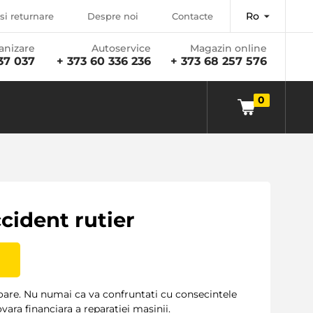
Ro
si returnare
Despre noi
Contacte
anizare
Autoservice
Magazin online
37 037
+ 373 60 336 236
+ 373 68 257 576
0
cident rutier
toare. Nu numai ca va confruntati cu consecintele
vara financiara a reparatiei masinii.