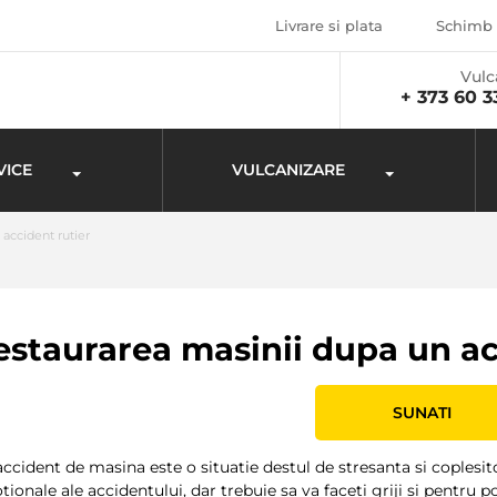
Livrare si plata
Schimb 
Vulc
+ 373 60 3
VICE
VULCANIZARE
accident rutier
estaurarea masinii dupa un ac
SUNATI
ccident de masina este o situatie destul de stresanta si coplesi
ionale ale accidentului, dar trebuie sa va faceti griji si pentru po