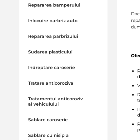
Repararea bamperului
Daca
repa
Inlocuire parbriz auto
dumn
Repararea parbrizului
Sudarea plasticului
Ofer
Indreptare caroserie
R
d
Tratare anticoroziva
V
R
Tratamentul anticoroziv
t
al vehiculului
I
d
Sablare caroserie
R
p
Sablare cu nisip a