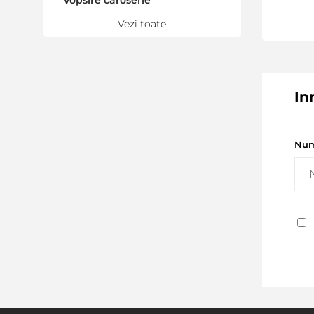
Vopsire caroserie
Vezi toate
Revopsire auto completa
Pictura auto pas cu pas
In
Inlocuirea lonjeronului
Repararea plasticului
Num
Instalare body kit (truse
de caroserie)
Detonarea parbrizului
Invelis de protectie
pentru discuri
Repararea pragurilor