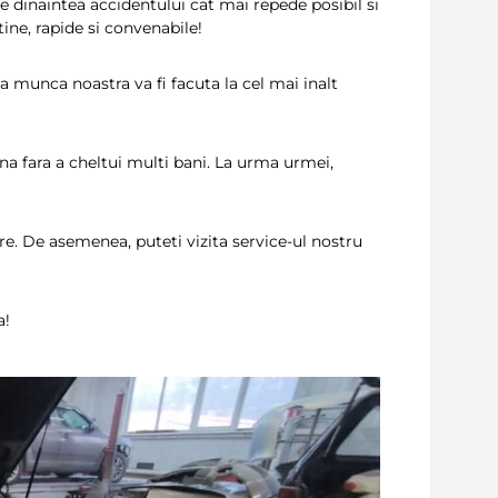
 dinaintea accidentului cat mai repede posibil si
tine, rapide si convenabile!
ca munca noastra va fi facuta la cel mai inalt
ina fara a cheltui multi bani. La urma urmei,
e. De asemenea, puteti vizita service-ul nostru
a!