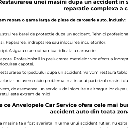
Restaurarea unei masini dupa un accident in s
reparatie complexa a c
em repara o gama larga de piese de caroserie auto, inclusiv:
ustruirea barei de protectie dupa un accident. Tehnici profesional
si. Repararea, indreptarea sau inlocuirea incuietorilor.
ripi. Asigura o aerodinamica ridicata a caroseriei.
apota. Profesionistii in prelucrarea metalelor vor efectua indrep
nlocuirea capotei.
estaurarea torpedoului dupa un accident. Va vom restaura tabloul 
arbriz - nu avem nicio problema in a inlocui parbrizul masinii du
vem, de asemenea, un serviciu de inlocuire a airbagurilor dupa 
retul este extrem de mic!
e ce Anvelopele Car Service ofera cele mai bun
accident auto din toata zon
 masina ta a fost avariata in urma unui accident rutier, nu ezita