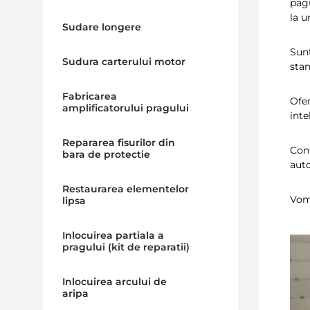
pagu
la u
Sudare longere
Sunt
Sudura carterului motor
sta
Fabricarea
Ofer
amplificatorului pragului
inte
Repararea fisurilor din
Cont
bara de protectie
auto
Restaurarea elementelor
Vom 
lipsa
Inlocuirea partiala a
pragului (kit de reparatii)
Inlocuirea arcului de
aripa