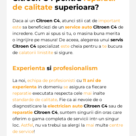
de calitate
superioara?
Daca ai un
Citroen C4
, atunci stii cat de
important
este
sa beneficiezi de un
service auto
Citroen C4
de
incredere. Cum ai spus si tu, o masina buna merita
o ingrijire pe masura! De aceea, alegerea unui
servis
Citroen C4
specializat
este
cheia pentru a
te
bucura
de
calatorii linistite
si sigure.
Experienta
si
profesionalism
La noi,
echipa de profesionisti
cu
11 ani de
experienta
in domeniu
se
asigura ca fiecare
reparatie
executata respecta cele
mai
inalte
standarde de calitate
. Fie ca ai nevoie de o
diagnosticare la
electrician auto
Citroen C4
sau de
reparatie
Citroen C4
, suntem singurii din oras care
oferim o gama completa de servicii intr-un singur
loc.
Astfel
, nu va trebui sa alergi la
mai
multe
centre
de service
!