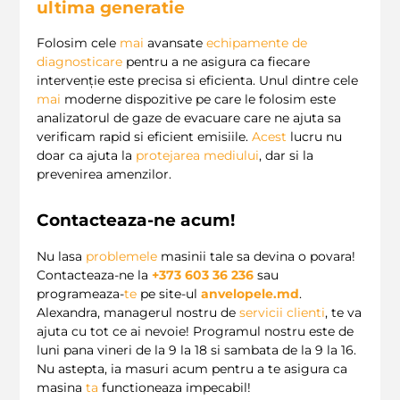
ultima generatie
Folosim cele
mai
avansate
echipamente de
diagnosticare
pentru a ne asigura ca fiecare
intervenție este precisa si eficienta. Unul dintre cele
mai
moderne dispozitive pe care le folosim este
analizatorul de gaze de evacuare care ne ajuta sa
verificam rapid si eficient emisiile.
Acest
lucru nu
doar ca ajuta la
protejarea mediului
, dar si la
prevenirea amenzilor.
Contacteaza-ne acum!
Nu lasa
problemele
masinii tale sa devina o povara!
Contacteaza-ne la
+373 603 36 236
sau
programeaza-
te
pe site-ul
anvelopele.md
.
Alexandra, managerul nostru de
servicii clienti
, te va
ajuta cu tot ce ai nevoie! Programul nostru este de
luni pana vineri de la 9 la 18 si sambata de la 9 la 16.
Nu astepta, ia masuri acum pentru a te asigura ca
masina
ta
functioneaza impecabil!