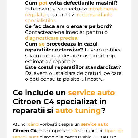
Cum
pot
evita defectiunile masinii?
Este esential sa efectuezi
intretinerea
regulata
si sa urmezi
recomandarile
specialistilor
.
Ce fac daca am o eroare pe bord?
Contacteaza-ne imediat pentru o
diagnosticare precisa
.
Cum
se
procedeaza in cazul
reparatiilor extensive?
Te vom notifica
si vom discuta despre costuri si timp
estimat de reparatie.
Este costul reparatiilor standardizat?
Da, avem o lista clara de preturi, pe care
o poti consulta pe site-ul nostru.
Ce include un
service auto
Citroen C4 specializat in
reparatii si
auto tuning
?
Atunci
când
vorbești despre un
service auto
Citroen C4
, este important
să
știi exact ce
tipuri de
servicii
sunt
disponibile pentru vehiculul tău. Un