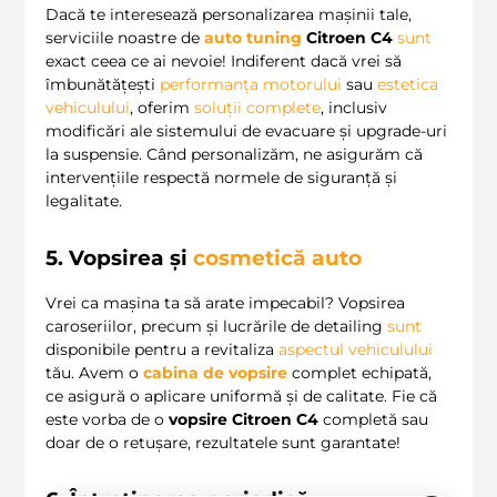
Dacă te interesează personalizarea mașinii tale,
serviciile noastre de
auto tuning
Citroen C4
sunt
exact ceea ce ai nevoie! Indiferent dacă vrei să
îmbunătățești
performanța motorului
sau
estetica
vehiculului
, oferim
soluții complete
, inclusiv
modificări ale sistemului de evacuare și upgrade-uri
la suspensie. Când personalizăm, ne asigurăm că
intervențiile respectă normele de siguranță și
legalitate.
5. Vopsirea și
cosmetică auto
Vrei ca mașina ta să arate impecabil? Vopsirea
caroseriilor, precum și lucrările de detailing
sunt
disponibile pentru a revitaliza
aspectul vehiculului
tău. Avem o
cabina de vopsire
complet echipată,
ce asigură o aplicare uniformă și de calitate. Fie că
este vorba de o
vopsire Citroen C4
completă sau
doar de o retușare, rezultatele sunt garantate!