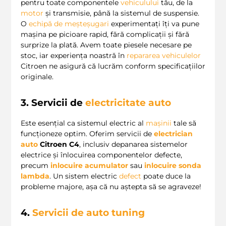
pentru toate componentele
vehiculului
tău, de la
motor
și transmisie, până la sistemul de suspensie.
O
echipă de meșteșugari
experimentați îți va pune
mașina pe picioare rapid, fără complicații și fără
surprize la plată. Avem toate piesele necesare pe
stoc, iar experiența noastră în
repararea vehiculelor
Citroen ne asigură că lucrăm conform specificațiilor
originale.
3. Servicii de
electricitate auto
Este esențial ca sistemul electric al
mașinii
tale să
funcționeze optim. Oferim servicii de
electrician
auto
Citroen C4
, inclusiv depanarea sistemelor
electrice și înlocuirea componentelor defecte,
precum
inlocuire acumulator
sau
inlocuire sonda
lambda
. Un sistem electric
defect
poate duce la
probleme majore, așa că nu aștepta să se agraveze!
4.
Servicii de auto tuning