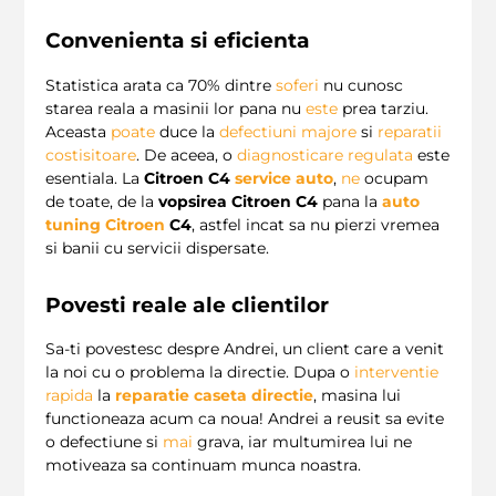
Convenienta si eficienta
Statistica arata ca 70% dintre
soferi
nu cunosc
starea reala a masinii lor pana nu
este
prea tarziu.
Aceasta
poate
duce la
defectiuni majore
si
reparatii
costisitoare
. De aceea, o
diagnosticare regulata
este
esentiala. La
Citroen C4
service auto
,
ne
ocupam
de toate, de la
vopsirea Citroen C4
pana la
auto
tuning Citroen
C4
, astfel incat sa nu pierzi vremea
si banii cu servicii dispersate.
Povesti reale ale clientilor
Sa-ti povestesc despre Andrei, un client care a venit
la noi cu o problema la directie. Dupa o
interventie
rapida
la
reparatie caseta directie
, masina lui
functioneaza acum ca noua! Andrei a reusit sa evite
o defectiune si
mai
grava, iar multumirea lui ne
motiveaza sa continuam munca noastra.