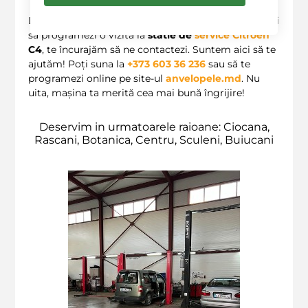
Dacă ai întrebări legate de serviciile noastre sau vrei
să programezi o vizită la
statie de
service Citroen
C4
, te încurajăm să ne contactezi. Suntem aici să te
ajutăm! Poți suna la
+373 603 36 236
sau să te
programezi online pe site-ul
anvelopele.md
. Nu
uita, mașina ta merită cea mai bună îngrijire!
Deservim in urmatoarele raioane: Ciocana,
Rascani, Botanica, Centru, Sculeni, Buiucani