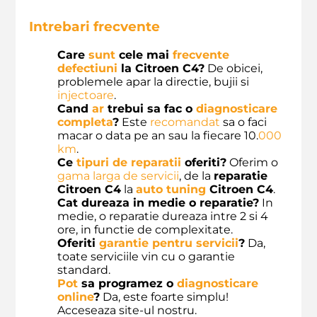
Intrebari frecvente
Care
sunt
cele mai
frecvente
defectiuni
la Citroen C4?
De obicei,
problemele apar la directie, bujii si
injectoare
.
Cand
ar
trebui sa fac o
diagnosticare
completa
?
Este
recomandat
sa o faci
macar o data pe an sau la fiecare 10.
000
km
.
Ce
tipuri de reparatii
oferiti?
Oferim o
gama larga de servicii
, de la
reparatie
Citroen C4
la
auto tuning
Citroen C4
.
Cat dureaza in medie o reparatie?
In
medie, o reparatie dureaza intre 2 si 4
ore, in functie de complexitate.
Oferiti
garantie pentru servicii
?
Da,
toate serviciile vin cu o garantie
standard.
Pot
sa programez o
diagnosticare
online
?
Da, este foarte simplu!
Acceseaza site-ul nostru.