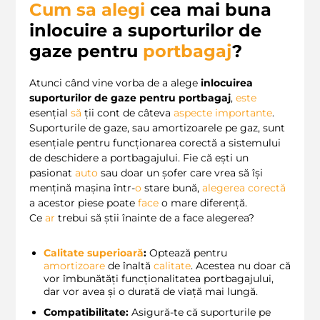
Cum sa alegi
cea mai buna
inlocuire a suporturilor de
gaze pentru
portbagaj
?
Atunci când vine vorba de a alege
inlocuirea
suporturilor de gaze pentru portbagaj
,
este
esențial
să
ții cont de câteva
aspecte importante
.
Suporturile de gaze, sau amortizoarele pe gaz, sunt
esențiale pentru funcționarea corectă a sistemului
de deschidere a portbagajului. Fie că ești un
pasionat
auto
sau doar un șofer care vrea să își
mențină mașina într-
o
stare bună,
alegerea corectă
a acestor piese poate
face
o mare diferență.
Ce
ar
trebui să știi înainte de a face alegerea?
Calitate superioară
:
Optează pentru
amortizoare
de înaltă
calitate
. Acestea nu doar că
vor îmbunătăți funcționalitatea portbagajului,
dar vor avea și o durată de viață mai lungă.
Compatibilitate:
Asigură-te că suporturile pe