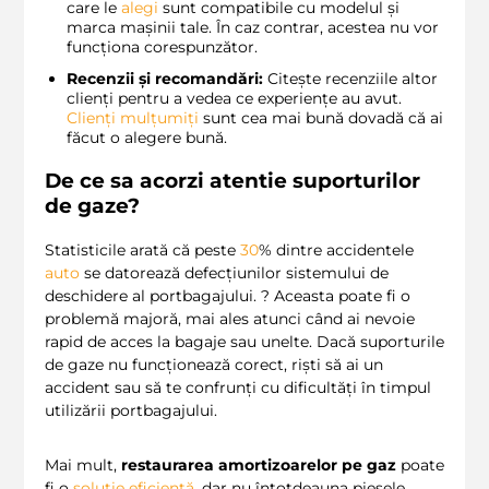
care le
alegi
sunt compatibile cu modelul și
marca mașinii tale. În caz contrar, acestea nu vor
funcționa corespunzător.
Recenzii și recomandări:
Citește recenziile altor
clienți pentru a vedea ce experiențe au avut.
Clienți mulțumiți
sunt cea mai bună dovadă că ai
făcut o alegere bună.
De ce sa acorzi atentie suporturilor
de gaze?
Statisticile arată că peste
30
% dintre accidentele
auto
se datorează defecțiunilor sistemului de
deschidere al portbagajului. ? Aceasta poate fi o
problemă majoră, mai ales atunci când ai nevoie
rapid de acces la bagaje sau unelte. Dacă suporturile
de gaze nu funcționează corect, riști să ai un
accident sau să te confrunți cu dificultăți în timpul
utilizării portbagajului.
Mai mult,
restaurarea amortizoarelor pe gaz
poate
fi o
soluție eficientă
, dar nu întotdeauna piesele