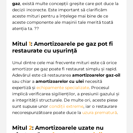
gaz
, există multe concepții greșite care pot duce la
decizii incorecte. Este important să clarificăm
aceste mituri pentru a înțelege mai bine de ce
aceste componente ale mașinii tale merită toată
atenția ta. ??
Mitul
1
: Amortizoarele pe gaz pot fi
restaurate cu ușurință
Unul dintre cele mai frecvente mituri este că orice
amortizor pe gaz poate fi restaurat simplu și rapid.
Adevărul este că restaurarea
amortizoarelor gaz-oil
sau chiar a
amortizoarelor cu ulei
necesită
expertiză și
echipamente specializate
. Procesul
implică verificarea sigilienților, a presiunii gazului și
a integrității structurale. De multe ori, aceste piese
sunt supuse unor
condiții extreme
, iar o restaurare
necorespunzătoare poate duce la
uzura prematură
.
Mitul
2
: Amortizoarele uzate nu