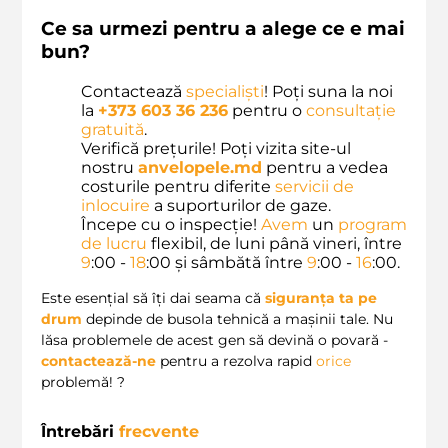
Ce sa urmezi pentru a alege ce e mai
bun?
Contactează
specialiști
! Poți suna la noi
la
+373 603 36 236
pentru o
consultație
gratuită
.
Verifică prețurile! Poți vizita site-ul
nostru
anvelopele.md
pentru a vedea
costurile pentru diferite
servicii de
inlocuire
a suporturilor de gaze.
Începe cu o inspecție!
Avem
un
program
de lucru
flexibil, de luni până vineri, între
9
:00 -
18
:00 și sâmbătă între
9
:00 -
16
:00.
Este esențial să îți dai seama că
siguranța ta pe
drum
depinde de busola tehnică a mașinii tale. Nu
lăsa problemele de acest gen să devină o povară -
contactează-ne
pentru a rezolva rapid
orice
problemă! ?
Întrebări
frecvente