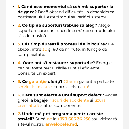
1
. Când este momentul să schimb suporturile
de gaze?
Dacă observi dificultăți la deschiderea
portbagajului, este timpul să verifici sistemul.
2
. Ce tip de suporturi trebuie să aleg?
Alege
suporturi care sunt specifice mărcii și modelului
tău de mașină.
3
. Cât timp durează procesul de înlocuire?
De
obicei, între
30
și 60 de minute, în funcție de
complexitate.
4
. Oare pot să restaurez suporturile?
Energic,
dar nu toate restaurările sunt și eficiente.
Consultă un expert!
5
. Ce
garanție
oferiți?
Oferim
garanție pe toate
serviciile noastre
, pentru liniștea
ta
!
6
. Care sunt efectele unui suport defect?
Acces
greoi la bagaje,
riscuri de accidente
și
uzură
prematură
a altor componente.
7
. Unde mă pot programa pentru aceste
servicii?
Sună-
ne
la
+373 603 36 236
sau vizitează
site-ul nostru
anvelopele.md
.