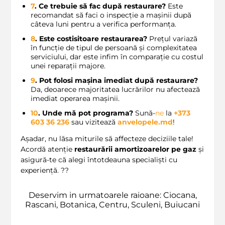
7
. Ce trebuie să fac după restaurare?
Este
recomandat să faci o inspecție a mașinii după
câteva luni pentru a verifica performanța.
8
. Este costisitoare restaurarea?
Prețul variază
în funcție de tipul de persoană și complexitatea
serviciului, dar este infim în comparație cu costul
unei reparații majore.
9
. Pot folosi mașina imediat după restaurare?
Da, deoarece majoritatea lucrărilor nu afectează
imediat operarea mașinii.
10
. Unde mă pot programa?
Sună-
ne
la
+373
603 36 236
sau vizitează
anvelopele.md
!
Așadar, nu lăsa miturile să affecteze deciziile tale!
Acordă atenție
restaurării amortizoarelor pe gaz
și
asigură-te că alegi întotdeauna specialiști cu
experiență. ??
Deservim in urmatoarele raioane: Ciocana,
Rascani, Botanica, Centru, Sculeni, Buiucani