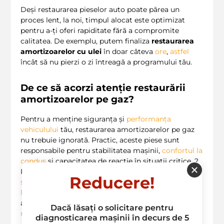
Deși restaurarea pieselor auto poate părea un
proces lent, la noi, timpul alocat este optimizat
pentru a-ți oferi rapiditate fără a compromite
calitatea. De exemplu, putem finaliza
restaurarea
amortizoarelor cu ulei
în doar câteva
ore
,
astfel
încât să nu pierzi o zi întreagă a programului tău.
De ce să acorzi atenție restaurării
amortizoarelor pe gaz?
Pentru a menține siguranța și
performanța
vehiculului
tău, restaurarea amortizoarelor pe gaz
nu trebuie ignorată. Practic, aceste piese sunt
responsabile pentru stabilitatea mașinii,
confortul la
condus
și capacitatea de reacție în situații critice. ?️
Ignorarea lor poate duce nu doar la
daune
Reducere!
suplimentare
, ci și la
costuri mai mari
pe termen
lung
. Poate părea tentant să aștepți sau să amâni
aceste servicii, dar investiția timpurie în
întreținerea
Dacă lăsați o solicitare pentru
mașinii tale
îți va salva nu doar banii, ci și viața.
diagnosticarea mașinii în decurs de 5