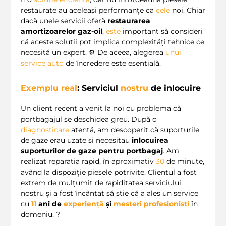
restaurate au aceleași performanțe ca
cele
noi. Chiar
dacă unele servicii oferă
restaurarea
amortizoarelor gaz-oil
,
este
important să consideri
că aceste soluții pot implica complexități tehnice ce
necesită un expert. ⚙️ De aceea, alegerea
unui
service auto
de încredere este esențială.
Exemplu real
: Serviciul
nostru
de inlocuire
Un client recent a venit la noi cu problema că
portbagajul se deschidea greu. După o
diagnosticare
atentă, am descoperit că suporturile
de gaze erau uzate și necesitau
inlocuirea
suporturilor de gaze pentru portbagaj
. Am
realizat reparatia rapid, în aproximativ
30
de minute,
având la dispoziție piesele potrivite. Clientul a fost
extrem de mulțumit de rapiditatea serviciului
nostru și a fost încântat să știe că a ales un service
cu
11
ani de
experiență
și
mesteri profesionisti
în
domeniu. ?