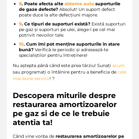
8
. Poate afecta alte
sisteme auto
suporturile
de gaze defecte?
Absolut! Un suport defect
poate duce la alte defecțiuni majore.
9
. Ce tipuri de suporturi există?
Există suporturi
pe gaz și suporturi pe ulei, alege-l pe cel mai
potrivit nevoilor tale.
10
. Cum îmi pot menține suporturile în stare
bună?
Verifică-le periodic și adresează-te
specialiștilor pentru întreținere!
Nu aștepta până când este prea târziu! Sunați
acum
sau programați o întâlnire pentru a beneficia de
cele
mai bune servicii
! ?
Descopera miturile despre
restaurarea amortizoarelor
pe gaz si de ce le trebuie
atentia ta!
Când vine vorba de
restaurarea amortizoarelor pe