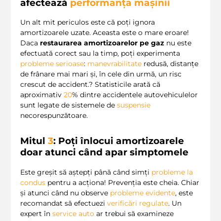
afectează
performanța mașinii
Un alt mit periculos este că poți ignora
amortizoarele uzate. Aceasta este o mare eroare!
Daca
restaurarea amortizoarelor pe gaz
nu este
efectuată corect sau la timp, poți experimenta
probleme serioase
:
manevrabilitate
redusă, distanțe
de frânare mai mari și, în cele din urmă, un risc
crescut de accident.? Statisticile arată că
aproximativ
20
% dintre accidentele autovehiculelor
sunt legate de sistemele de
suspensie
necorespunzătoare.
Mitul
3
: Poți înlocui amortizoarele
doar atunci când apar simptomele
Este greșit să aștepți până când simți
probleme la
condus
pentru a acționa! Prevenția este cheia. Chiar
și atunci când nu observe
probleme evidente
, este
recomandat să efectuezi
verificări regulate
. Un
expert în
service auto
ar trebui să examineze