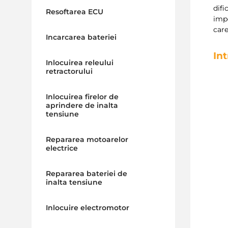
difi
Resoftarea ECU
imp
car
Incarcarea bateriei
In
Inlocuirea releului
retractorului
Inlocuirea firelor de
aprindere de inalta
tensiune
Repararea motoarelor
electrice
Repararea bateriei de
inalta tensiune
Inlocuire electromotor