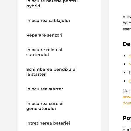
Inlocuire baterie pentru
hybrid
Acea
Inlocuirea cablajului
pe c
esen
Reparare senzori
De
Inlocuire releu al
starterului
E
M
Schimbarea bendixului
T
la starter
G
Inlocuirea starter
Nu 
anv
nos
Inlocuirea curelei
generatorului
Pov
Intretinerea bateriei
Andr