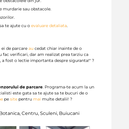
e obstacolele din jur.
 de murdarie sau obstacole.
zorilor.
sa te ajute cu o
evaluare detaliata
.
i ei de parcare
au
cedat chiar inainte de o
 fac verificari, dar am realizat prea tarziu ca
 a fost o lectie importanta despre siguranta!" ?
enzorului de parcare
. Programa-te acum la un
ialisti este gata sa te ajute sa te bucuri de o
ne
pe
site
pentru
mai
multe detalii! ?
Botanica, Centru, Sculeni, Buiucani