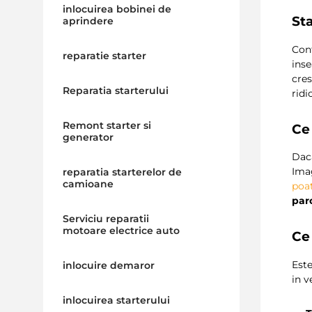
inlocuirea bobinei de
Sta
aprindere
Conf
reparatie starter
ins
cres
Reparatia starterului
ridi
Remont starter si
Ce
generator
Daca
Imag
reparatia starterelor de
camioane
poa
par
Serviciu reparatii
motoare electrice auto
Ce 
Este
inlocuire demaror
in v
inlocuirea starterului