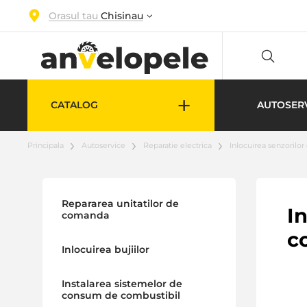
Orasul tau
Chisinau
+
CATALOG
AUTOSER
Principala
Autoservice
Reparatie electrica
Inlocuirea senzorilor
Repararea unitatilor de
I
comanda
c
Inlocuirea bujiilor
Instalarea sistemelor de
consum de combustibil