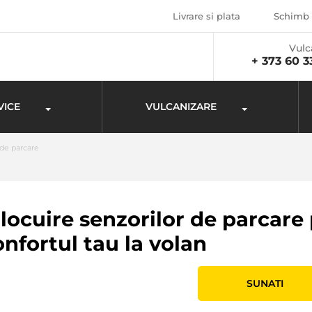
Livrare si plata
Schimb 
Vulc
+ 373 60 3
VICE
VULCANIZARE
 de parcare
nlocuire senzorilor de parcare
onfortul tau la volan
SUNATI