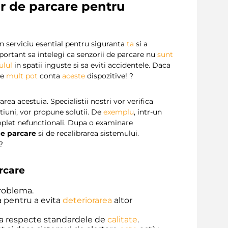
or de parcare pentru
n serviciu esential pentru siguranta
ta
si a
ortant sa intelegi ca senzorii de parcare nu
sunt
ulul
in spatii inguste si sa eviti accidentele. Daca
de
mult
pot
conta
aceste
dispozitive! ?
ea acestuia. Specialistii nostri vor verifica
iuni, vor propune solutii. De
exemplu
, intr-un
mplet nefunctionali. Dupa o examinare
e parcare
si de recalibrarea sistemului.
?
arcare
problema.
 pentru a evita
deteriorarea
altor
sa respecte standardele de
calitate
.