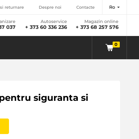
Ro
si returnare
Despre noi
Contacte
anizare
Autoservice
Magazin online
37 037
+ 373 60 336 236
+ 373 68 257 576
0
 pentru siguranta si