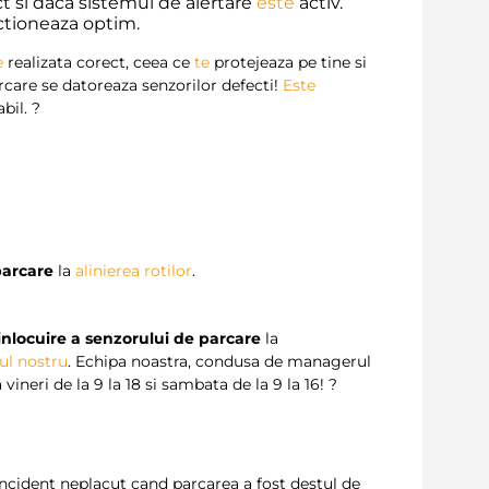
t si daca sistemul de alertare
este
activ.
ctioneaza optim.
e
realizata corect, ceea ce
te
protejeaza pe tine si
care se datoreaza senzorilor defecti!
Este
bil. ?
parcare
la
alinierea rotilor
.
inlocuire a senzorului de parcare
la
ul
nostru
. Echipa noastra, condusa de managerul
vineri de la 9 la 18 si sambata de la 9 la 16! ?
incident neplacut cand parcarea a fost destul de