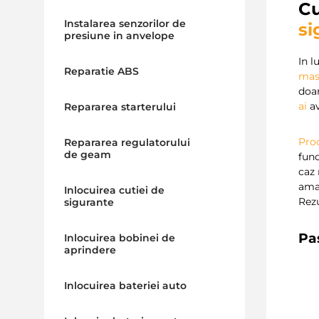
C
Instalarea senzorilor de
si
presiune in anvelope
In 
Reparatie ABS
mas
doar
ai
av
Repararea starterului
Pro
Repararea regulatorului
de geam
func
caz 
ama
Inlocuirea cutiei de
Rezu
sigurante
Pa
Inlocuirea bobinei de
aprindere
Inlocuirea bateriei auto