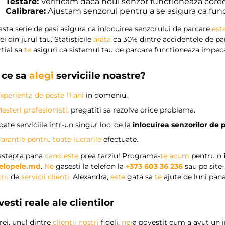
Testare:
Verificam daca noul senzor functioneaza corec
Calibrare:
Ajustam senzorul pentru a se asigura ca fun
sta serie de pasi asigura ca inlocuirea senzorului de parcare
est
ei din jurul tau. Statisticile
arata
ca 30% dintre accidentele de par
tial sa
te
asiguri ca sistemul tau de parcare functioneaza impeca
 ce sa
alegi
serviciile noastre?
xperienta de peste 11 ani
in domeniu.
esteri profesionisti
, pregatiti sa rezolve orice problema.
oate serviciile intr-un singur loc, de la
inlocuirea senzorilor de 
arantie pentru toate lucrarile
efectuate.
astepta pana
cand
este
prea tarziu! Programa-
te
acum
pentru o
elopele.md
.
Ne
gasesti la telefon la
+373 603 36 236
sau pe site-
tru
de
servicii clienti
, Alexandra,
este
gata sa
te
ajute de luni pana 
esti reale ale clientilor
ei, unul dintre
clientii nostri
fideli,
ne
-a povestit cum a avut un 