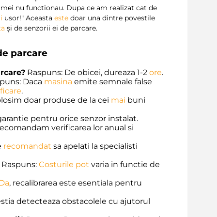
 mei nu functionau. Dupa ce am realizat cat de
i
usor!" Aceasta
este
doar una dintre povestile
ta
și de senzorii ei de parcare.
de parcare
arcare?
Raspuns: De obicei, dureaza 1-2
ore
.
puns: Daca
masina
emite semnale false
ificare
.
losim doar produse de la cei
mai
buni
arantie pentru orice senzor instalat.
comandam verificarea lor anual si
e
recomandat
sa apelati la specialisti
Raspuns:
Costurile
pot
varia in functie de
Da
, recalibrarea este esentiala pentru
tia detecteaza obstacolele cu ajutorul