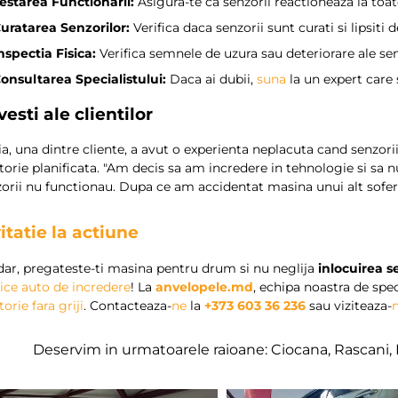
estarea Functionarii:
Asigura-te ca senzorii reactioneaza la toat
uratarea Senzorilor:
Verifica daca senzorii sunt curati si lipsiti
nspectia Fisica:
Verifica semnele de uzura sau deteriorare ale sen
onsultarea Specialistului:
Daca ai dubii,
suna
la un expert care 
esti ale clientilor
a, una dintre cliente, a avut o experienta neplacuta cand senzori
torie planificata. "Am decis sa am incredere in tehnologie si sa nu
orii nu functionau. Dupa ce am accidentat masina unui alt sofer,
itatie la actiune
ar, pregateste-ti masina pentru drum si nu neglija
inlocuirea s
ice auto de incredere
! La
anvelopele.md
, echipa noastra de spec
torie fara griji
. Contacteaza-
ne
la
+373 603 36 236
sau viziteaza-
Deservim in urmatoarele raioane: Ciocana, Rascani, 