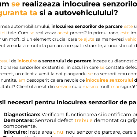
um
se
realizeaza inlocuirea senzoril
guranta
ta
si a autovehiculului?
lumea automobilismului,
inlocuirea senzorilor de parcare
este
u
inii
tale. Cum
se
realizeaza
acest
proces? In primul rand,
este
imp
 un moft, ci un element crucial care
te
ajuta
sa manevrezi
vehic
ut vreodata emotii la parcarea in spatii stramte, atunci stii cat 
cesul
de
inlocuire
a senzorului de parcare
incepe cu diagnosticar
tionarea senzorilor existenti si, in cazul in care
se
constata defect
recent, un client a venit la noi plangandu-
se
ca senzorii erau co
nuntita,
am
descoperit ca era nevoie de
inlocuirea senzorului
d
ltatul? Clientul a iesit din
service
cu o
masina
mult
mai
sigură! 
sii necesari pentru inlocuirea senzorilor de p
Diagnosticare:
Verificam functionarea si identificam 
Demontare:
Senzorul defect
trebuie
demontat cu grija
componente.
Inlocuire:
Instalarea
unui
nou senzor de parcare, care 