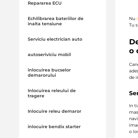
Repararea ECU
Echilibrarea bateriilor de
Nu
inalta tensiune
Tu s
Serviciu electrician auto
De
o 
autoseriviciu mobil
Ca
inlocuirea bucselor
ades
demarorului
de 
Inlocuirea releului de
Sen
tragere
In t
Inlocuire releu demaror
mas
navi
imag
inlocuire bendix starter
o lo