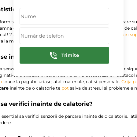
tistici ingrijoratoare
orm studiilor, aproximativ 30% dintre accidentele de parcare su
eamna ca, fara o
inlocuire a senzorului de parcare
inainte de cal
cut! ? Studiile spun ca astfel de incidente
pot
duce
la
costuri su
ca la mii de
lei
, in functie de severitatea avariei.
Trimite
 se intampla daca ignori senzorii?
 senzorii de parcare nu functioneaza corect, pierzi nu doar sigur
inati-va o situatie in care masina ta nu detecteaza un obstacol s
te
duce la pagube uriașe, atat materiale, cat si personale.
Grija p
care
inainte de o calatorie te
pot
salva de stresul si problemele 
sa verifici inainte de calatorie?
 esential sa verifici senzorii de parcare inainte de o calatorie. Ia
edere: