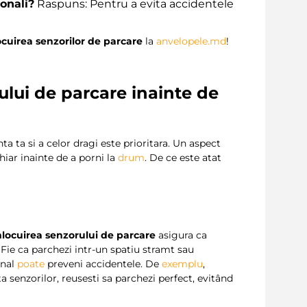
onali?
Raspuns: Pentru a evita accidentele
ocuirea senzorilor de parcare
la
anvelopele.md
!
ului de parcare inainte de
ta ta si a celor dragi este prioritara. Un aspect
hiar inainte de a porni la
drum
. De ce este atat
nlocuirea senzorului de parcare
asigura ca
 Fie ca parchezi intr-un spatiu stramt sau
onal
poate
preveni accidentele. De
exemplu
,
 senzorilor, reusesti sa parchezi perfect, evitând