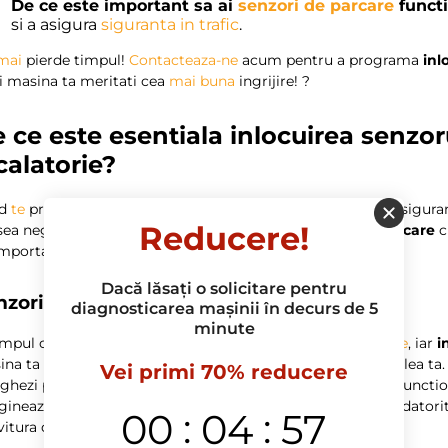
De ce este important sa ai
senzori de parcare
functi
si a asigura
siguranta in trafic
.
mai
pierde timpul!
Contacteaza-ne
acum pentru a programa
inl
i masina ta meritati cea
mai
buna
ingrijire! ?
 ce este esentiala inlocuirea senzor
calatorie?
nd
te
pregatesti pentru o calatorie, fie ea lunga sau scurta, siguran
Reducere!
ea neglijat, dar crucial, este
inlocuirea senzorului de parcare
c
important? Hai sa exploram.
Dacă lăsați o solicitare pentru
zorii de parcare: aliatii tai de nadejde
diagnosticarea mașinii în decurs de 5
minute
impul calatoriilor,
te
poti confrunta cu
situatii imprevizibile
, iar
i
ina ta
va
detecta orice obstacol care ar putea aparea in calea ta.
Vei primi 70% reducere
ghezi printr-un loc aglomerat, un senzor de parcare bine functi
ineaza-ti momentul cand vrei sa stationezi si observi ca, datorita
:
:
00
04
56
vitura de bumper. ??