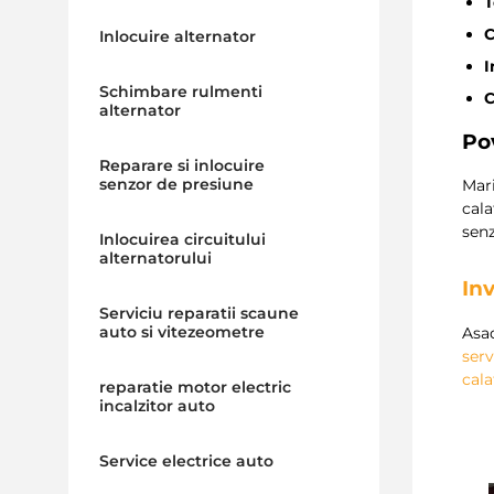
T
C
Inlocuire alternator
I
Schimbare rulmenti
C
alternator
Pov
Reparare si inlocuire
senzor de presiune
Mari
cala
senz
Inlocuirea circuitului
alternatorului
Inv
Serviciu reparatii scaune
auto si vitezeometre
Asad
serv
cala
reparatie motor electric
incalzitor auto
Service electrice auto