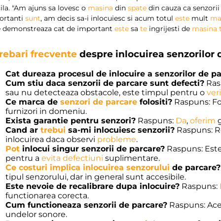
cila. "Am ajuns sa lovesc o
masina
din
spate
din cauza ca senzorii
ortanti
sunt
, am decis sa-i inlocuiesc si acum totul
este
mult
ma
e demonstreaza cat de important
este
sa
te
ingrijesti de
masina
trebari frecvente
despre inlocuirea senzorilor 
Cat dureaza procesul de inlocuire a senzorilor de p
Cum stiu daca senzorii de parcare sunt defecti?
Ras
sau nu detecteaza obstacole, este timpul pentru o
ver
Ce marca de
senzori de parcare
folositi?
Raspuns: Fo
furnizori in domeniu.
Exista garantie pentru senzori?
Raspuns:
Da
,
oferim
g
Cand ar
trebui
sa-mi inlocuiesc senzorii?
Raspuns: Re
inlocuirea daca observi
probleme
.
Pot
inlocui singur senzorii de parcare?
Raspuns: Est
pentru a
evita defectiuni
suplimentare.
Ce costuri implica inlocuirea senzorului
de parcare?
tipul senzorului, dar in general sunt accesibile.
Este nevoie de recalibrare dupa inlocuire?
Raspuns:
functionarea corecta.
Cum functioneaza senzorii de parcare?
Raspuns: Aces
undelor sonore.