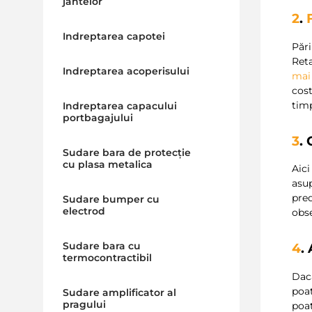
jantelor
2
.
Indreptarea capotei
Pări
Reta
Indreptarea acoperisului
mai
cost
timp
Indreptarea capacului
portbagajului
3
.
Sudare bara de protecție
cu plasa metalica
Aic
asup
pre
Sudare bumper cu
electrod
obse
Sudare bara cu
4
.
termocontractibil
Dacă
poa
Sudare amplificator al
pragului
poat