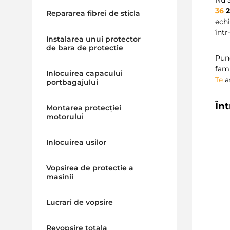
36
2
Repararea fibrei de sticla
ech
într
Instalarea unui protector
de bara de protectie
Pune
fami
Inlocuirea capacului
Te
a
portbagajului
În
Montarea protecției
motorului
Inlocuirea usilor
Vopsirea de protectie a
masinii
Lucrari de vopsire
Revopsire totala