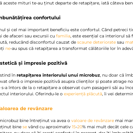
 aceste mituri te-au ținut departe de retapițare, iată câteva benef
Îmbunătățirea confortului
ul și cel mai important beneficiu este confortul. Când petreci ti
i de afaceri sau excursii cu
familia
, este esențial ca interiorul să
cută, reducând disconfortul cauzat de
scaune deteriorate
sau
mat
nți
ne
-au spus că retapițarea a transformat călătoriile lor în adevă
Estetică și impresie pozitivă
stind în
retapițarea interiorului unui microbuz
, nu doar că îmb
vat oferă o impresie pozitivă asupra clienților și poate atrage n
 s-a întors de la o retapițare a observat cum pasagerii săi au în
ctul interiorului. Oferindu-le o
experiență plăcută
, îi vei determ
aloarea de revânzare
microbuz bine întreținut va avea o
valoare de revânzare
mai mare.
eținut bine
se
vând cu aproximativ
15
-
20
% mai mult decât cele ca