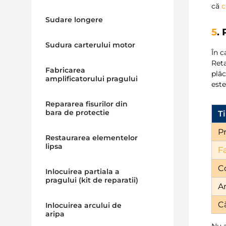
că
c
Sudare longere
5
.
Sudura carterului motor
În c
Ret
Fabricarea
plăc
amplificatorului pragului
este
Repararea fisurilor din
bara de protectie
Ti
P
Restaurarea elementelor
lipsa
Fa
C
Inlocuirea partiala a
pragului (kit de reparatii)
A
Că
Inlocuirea arcului de
aripa
Nu 