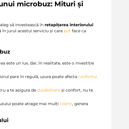
 unui microbuz: Mituri și
 aleg să investească în
retapițarea interiorului
în jurul acestui serviciu și care
pot
face ca
obuz
 este un lux, dar, în realitate, este o investiție
iorul pare în regulă, uzura poate afecta
confortul
tru a te asigura de
durabilitate
și confort, nu te
zului poate atrage mai mulți
clienți
, genera
ului