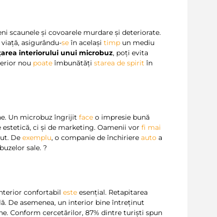
ni scaunele și covoarele murdare și deteriorate.
 viață, asigurându-
se
în același
timp
un mediu
țarea interiorului unui microbuz
, poți evita
nterior nou
poate
îmbunătăți
starea de spirit
în
e. Un microbuz îngrijit
face
o impresie bună
 estetică, ci și de marketing. Oamenii vor
fi
mai
cut. De
exemplu
, o companie de închiriere
auto
a
obuzelor sale.
?
interior confortabil
este
esențial. Retapitarea
lă. De asemenea, un interior bine întreținut
ine. Conform cercetărilor, 87% dintre turiști spun