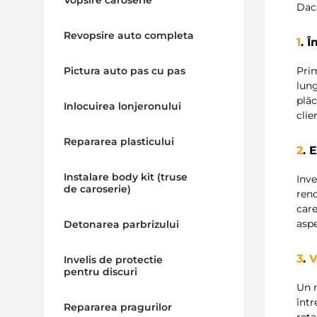
Vopsire caroserie
Dacă
Revopsire auto completa
1
. 
Prim
Pictura auto pas cu pas
lung
plă
Inlocuirea lonjeronului
clie
Repararea plasticului
2
. 
Instalare body kit (truse
Inve
de caroserie)
reno
care
aspe
Detonarea parbrizului
3
.
V
Invelis de protectie
pentru discuri
Un 
într
Repararea pragurilor