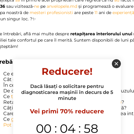
36
sau vizitează-
ne
pe
anvelopele.md
și programează o evaluare
ipa noastră de
mesteri profesionisti
are peste
11
ani de
experienț
-un singur loc. ?️✨
 întrebări, află mai multe despre
retapițarea interiorului unu
liei tale confortul pe care îl merită. Suntem disponibili de luni p
șteptăm!
trebări frecvente
Reducere!
Ce este retapițarea interiorului unui microbuz?
Cât costă retapițarea interiorului unui microbuz?
În ce constă procesul de retapițare?
Dacă lăsați o solicitare pentru
De câte ori
ar
trebui
să
retapițez interiorul microbuzulu
diagnosticarea mașinii în decurs de 5
Ce
tipuri de materiale
sunt
folosite în retapițare?
minute
Retapitarea îmbunătățește
valoarea de revânzare
?
Câți banii
pot
economisi prin retapițare preventivă?
Vei primi 70% reducere
Care este timpul mediu necesar pentru retapițarea int
Ce
garanție
oferă pentru
servicii
?
:
:
00
04
57
Pot
alege singur materialele pentru retapițare?