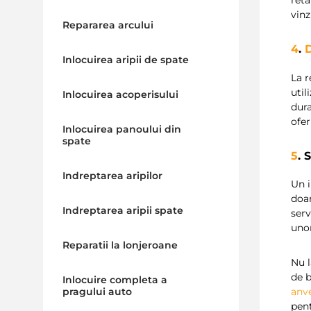
reta
vinz
Repararea arcului
4
.
D
Inlocuirea aripii de spate
La r
util
Inlocuirea acoperisului
dura
ofe
Inlocuirea panoului din
spate
5
. 
Indreptarea aripilor
Un i
doar
Indreptarea aripii spate
serv
unor
Reparatii la lonjeroane
Nu l
de b
Inlocuire completa a
anv
pragului auto
pent