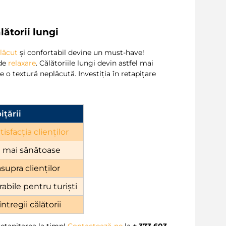
.
ătorii lungi
plăcut
și confortabil devine un must-have!
 de
relaxare
. Călătoriile lungi devin astfel mai
e o textură neplăcută. Investiția în retapițare
ițării
tisfacția clienților
i mai sănătoase
supra clienților
bile pentru turiști
ntregii călătorii
retapițarea la timp!
Contactează-ne
la
+ 373 603