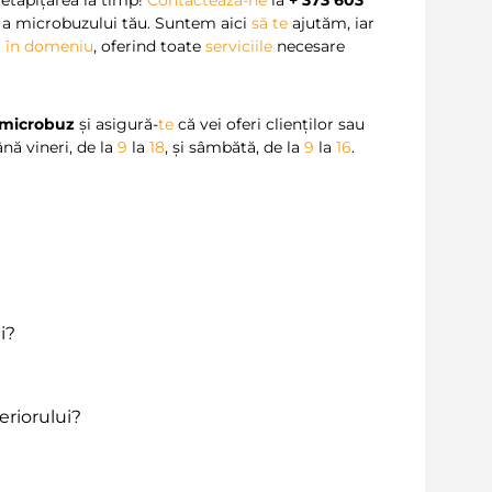
 a microbuzului tău. Suntem aici
să
te
ajutăm, iar
ă în domeniu
, oferind toate
serviciile
necesare
i microbuz
și asigură-
te
că vei oferi clienților sau
ână vineri, de la
9
la
18
, și sâmbătă, de la
9
la
16
.
i?
eriorului?