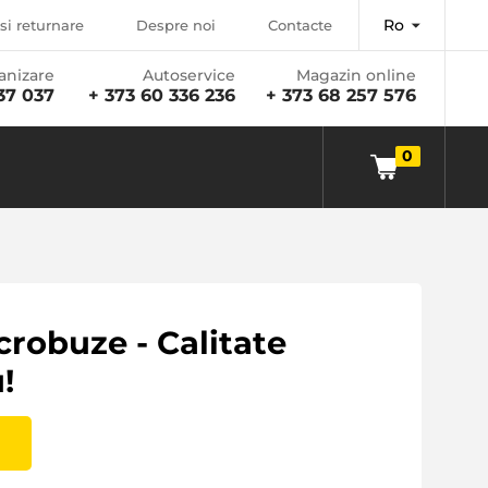
Ro
si returnare
Despre noi
Contacte
anizare
Autoservice
Magazin online
37 037
+ 373 60 336 236
+ 373 68 257 576
0
crobuze - Calitate
!