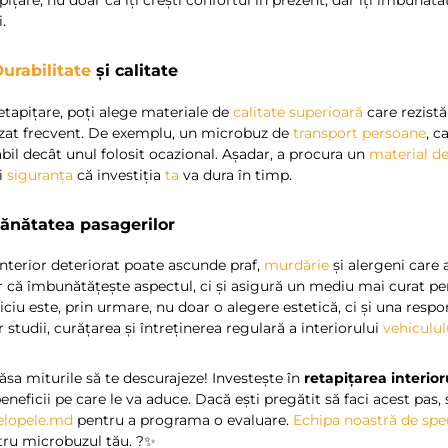
pițare, nu doar că îți crești confortul în prezent, dar îți îmbunătă
i.
urabilitate
și calitate
etapițare, poți alege materiale de
calitate superioară
care rezistă
izat frecvent. De exemplu, un microbuz de
transport persoane
, c
bil decât unul folosit ocazional. Așadar, a procura un
material de
ri
siguranța
că investiția
ta
va dura în timp.
Sănătatea pasagerilor
nterior deteriorat poate ascunde praf,
murdărie
și alergeni care 
 că îmbunătățește aspectul, ci și asigură un mediu mai curat pentr
iciu este, prin urmare, nu doar o alegere estetică, ci și una respo
 studii, curățarea și întreținerea regulară a interiorului
vehiculul
ăsa miturile să te descurajeze! Investește în
retapițarea interio
eneficii pe care le va aduce. Dacă ești pregătit să faci acest pas,
elopele.md
pentru a programa o evaluare.
Echipa noastră de spec
ru microbuzul tău. ?️✨