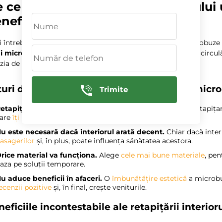
 ce să alegi retapitarea interiorului
neficii incontestabile
ai întrebat vreodată de ce atât de mulți proprietari de microbuze
i microbuz
? Să începem cu
cele
mai comune mituri care circulă 
zia de a retapița să pară complicată:
turi despre retapițarea interiorului unui micr
Trimite
etapițarea este prea scumpă.
Multe persoane cred că retapițarea
are
îți
poate salva banii
pe termen lung
.
u este necesară dacă interiorul arată decent.
Chiar dacă inter
asagerilor
și, în plus, poate influența sănătatea acestora.
rice material va funcționa.
Alege
cele mai bune materiale
, pen
aza pe soluții temporare.
u aduce beneficii în afaceri.
O
îmbunătățire estetică
a microbu
ecenzii pozitive
și, în final, crește veniturile.
eficiile incontestabile ale retapițării interior