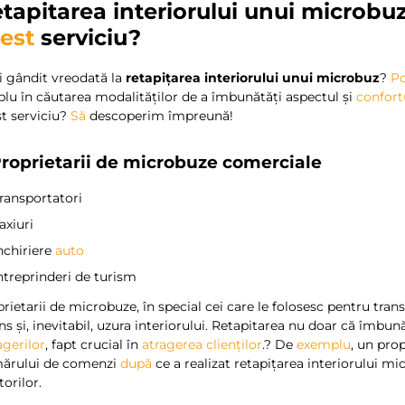
tapitarea interiorului unui microbu
est
serviciu?
ai gândit vreodată la
retapițarea interiorului unui microbuz
?
P
lu în căutarea modalităților de a îmbunătăți aspectul și
confort
t serviciu?
Să
descoperim împreună!
Proprietarii de microbuze comerciale
ransportatori
axiuri
nchiriere
auto
ntreprinderi de turism
rietarii de microbuze, în special cei care le folosesc pentru tra
ns și, inevitabil, uzura interiorului. Retapitarea nu doar că îmbu
gerilor
, fapt crucial în
atragerea clienților
.
?
De
exemplu
, un pro
ărului de comenzi
după
ce a realizat retapițarea interiorului m
torilor.