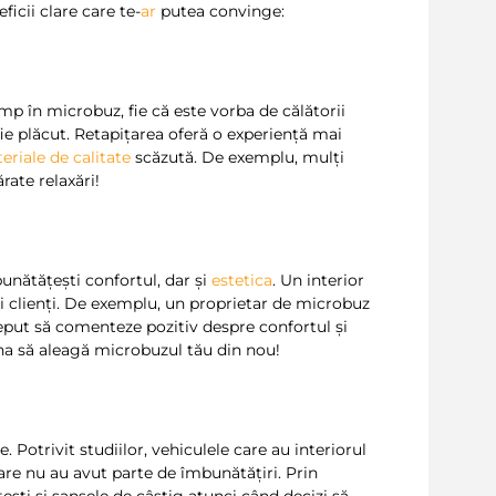
icii clare care te-
ar
putea convinge:
mp în microbuz, fie că este vorba de călătorii
 fie plăcut. Retapițarea oferă o experiență mai
eriale de calitate
scăzută. De exemplu, mulți
rate relaxări!
unătățești confortul, dar și
estetica
. Un interior
oi clienți. De exemplu, un proprietar de microbuz
ceput să comenteze pozitiv despre confortul și
ina să aleagă microbuzul tău din nou!
 Potrivit studiilor, vehiculele care au interiorul
re nu au avut parte de îmbunătățiri. Prin