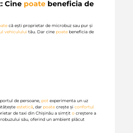
z: Cine
poate
beneficia de
oate
că ești proprietar de microbuz sau pur și
ul vehiculului
tău. Dar cine
poate
beneficia de
nsportul de persoane,
pot
experimenta un uz
nătățește
estetică
, dar
poate
crește și
confortul
prietar de taxi din Chișinău a simțit
o
creștere a
icrobuzului său, oferind un ambient plăcut