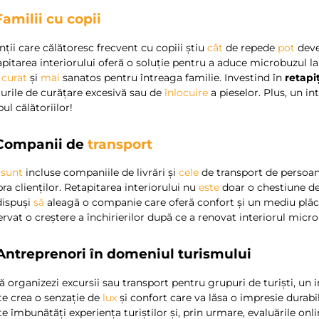
Familii cu copii
nții care călătoresc frecvent cu copiii știu
cât
de repede
pot
deve
pitarea interiorului oferă o soluție pentru a aduce microbuzul la
curat
și
mai
sanatos pentru întreaga familie. Investind în
retapi
urile de curățare excesivă sau de
înlocuire
a pieselor. Plus, un i
ul călătoriilor!
 Companii de
transport
i
sunt
incluse companiile de livrări și
cele
de transport de persoan
ra clienților. Retapitarea interiorului nu
este
doar o chestiune de
dispuși
să
aleagă o companie care oferă confort și un mediu plă
rvat o creștere a închirierilor după ce a renovat interiorul micr
 Antreprenori în domeniul turismului
 organizezi excursii sau transport pentru grupuri de turiști, un 
te crea o senzație de
lux
și confort care va lăsa o impresie durabi
e îmbunătăți experiența turiștilor și, prin urmare, evaluările onl