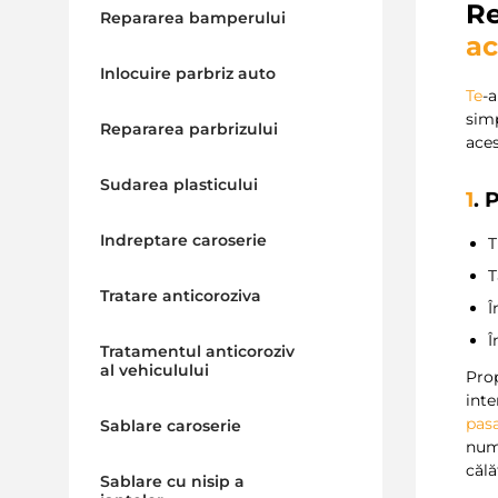
Re
Repararea bamperului
ac
Inlocuire parbriz auto
Te
-
simp
Repararea parbrizului
aces
Sudarea plasticului
1
. 
Indreptare caroserie
T
T
Tratare anticoroziva
Î
Î
Tratamentul anticoroziv
al vehiculului
Prop
inte
pasa
Sablare caroserie
num
călă
Sablare cu nisip a