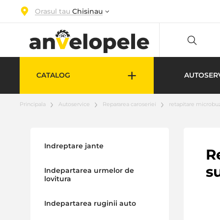
Orasul tau
Chisinau
+
CATALOG
AUTOSER
Principala
Autoservice
Repararea caroseriei
retapitare microbu
Indreptare jante
R
s
Indepartarea urmelor de
lovitura
Indepartarea ruginii auto