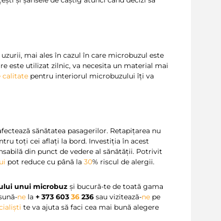
țești și șansele de câștig atunci când decizi să
 uzurii, mai ales în cazul în care microbuzul este
are este utilizat zilnic, va necesita un material mai
 calitate
pentru interiorul microbuzului îți va
afectează sănătatea pasagerilor. Retapițarea nu
u toți cei aflați la bord. Investiția în acest
nsabilă din punct de vedere al sănătății. Potrivit
ui
pot reduce cu până la
30
% riscul de alergii.
rului unui microbuz
și bucură-te de toată gama
 sună-
ne
la
+ 373 603
36
236
sau vizitează-
ne
pe
ialiști
te va ajuta să faci cea mai bună alegere