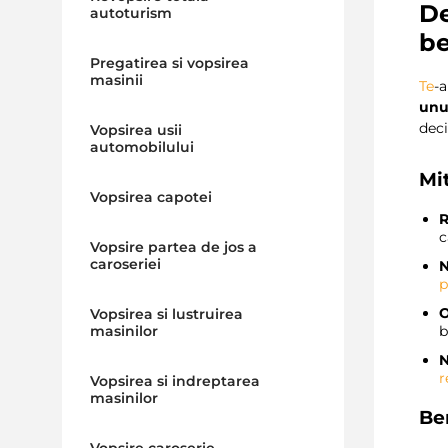
De
autoturism
be
Pregatirea si vopsirea
masinii
Te
-
unu
deci
Vopsirea usii
automobilului
Mi
Vopsirea capotei
R
c
Vopsire partea de jos a
caroseriei
N
p
O
Vopsirea si lustruirea
masinilor
b
N
r
Vopsirea si indreptarea
masinilor
Ben