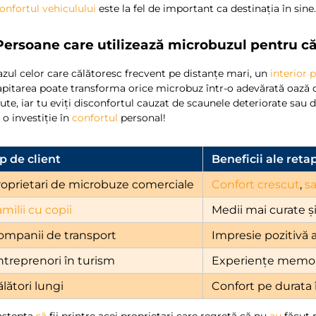
onfortul vehiculului
este la fel de important ca destinația în sine
 Persoane care utilizează microbuzul pentru căl
azul celor care călătoresc frecvent pe distanțe mari, un
interior 
apitarea poate transforma orice microbuz într-o adevărată oază
ute, iar tu eviți disconfortul cauzat de scaunele deteriorate sau d
 o investiție în
confortul
personal!
p de client
Beneficii ale retap
roprietari de microbuze comerciale
Confort crescut
,
sa
milii cu copii
Medii mai curate ș
ompanii de transport
Impresie pozitivă a
ntreprenori în turism
Experiențe memora
lători lungi
Confort pe durata î
aștepta
să
fii printre acei proprietari care regretă că nu
au
făcut 