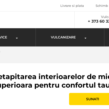
Livrare si plata
Schimb 
Vulc
+ 373 60 3
VICE
VULCANIZARE
z
etapitarea interioarelor de mi
uperioara pentru confortul tau
SUNATI