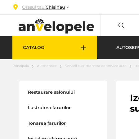
Orasul tau
Chisinau
+
CATALOG
AUTOSER
Principala
Autoservice
Servicii suplimentare de service auto
Iz
Restaurare salonului
I
s
Lustruirea farurilor
Tonarea farurilor
Instalare alarma auto