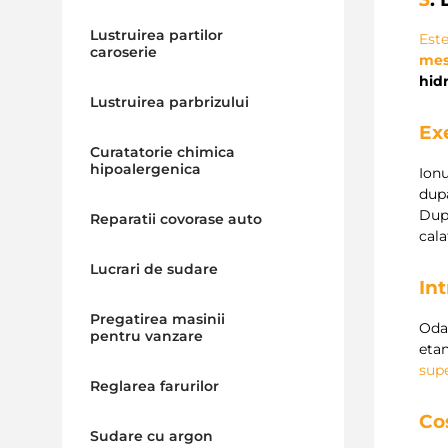
Lustruirea partilor
Est
caroserie
mest
hidr
Lustruirea parbrizului
Ex
Curatatorie chimica
hipoalergenica
Ionu
dupa
Dupa
Reparatii covorase auto
cala
Lucrari de sudare
Int
Pregatirea masinii
Odat
pentru vanzare
etan
sup
Reglarea farurilor
Co
Sudare cu argon