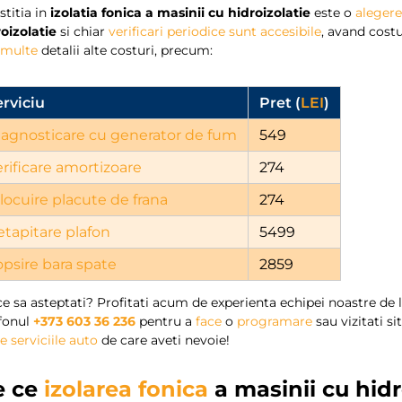
stitia in
izolatia fonica a masinii cu hidroizolatie
este o
alegere
oizolatie
si chiar
verificari periodice
sunt
accesibile
, avand cost
multe
detalii alte costuri, precum:
erviciu
Pret (
LEI
)
iagnosticare cu generator de fum
549
erificare amortizoare
274
locuire placute de frana
274
etapitare plafon
5499
opsire bara
spate
2859
e sa asteptati? Profitati acum de experienta echipei noastre de 
efonul
+373 603 36 236
pentru a
face
o
programare
sau vizitati si
e serviciile auto
de care aveti nevoie!
e ce
izolarea fonica
a masinii cu hidr