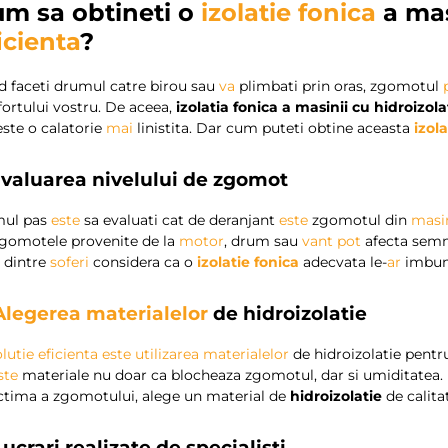
m sa obtineti o
izolatie fonica
a mas
icienta
?
d faceti drumul catre birou sau
va
plimbati prin oras, zgomotul
ortului vostru. De aceea,
izolatia fonica a masinii cu hidroizola
ste o calatorie
mai
linistita. Dar cum puteti obtine aceasta
izol
Evaluarea nivelului de zgomot
mul pas
este
sa evaluati cat de deranjant
este
zgomotul din
masi
zgomotele provenite de la
motor
, drum sau
vant
pot
afecta semni
 dintre
soferi
considera ca o
izolatie fonica
adecvata le-
ar
imbun
Alegerea materialelor
de hidroizolatie
olutie eficienta
este
utilizarea materialelor
de hidroizolatie pentr
ste
materiale nu doar ca blocheaza zgomotul, dar si umiditatea.
ictima a zgomotului, alege un material de
hidroizolatie
de calita
 Lucrari realizate de specialisti