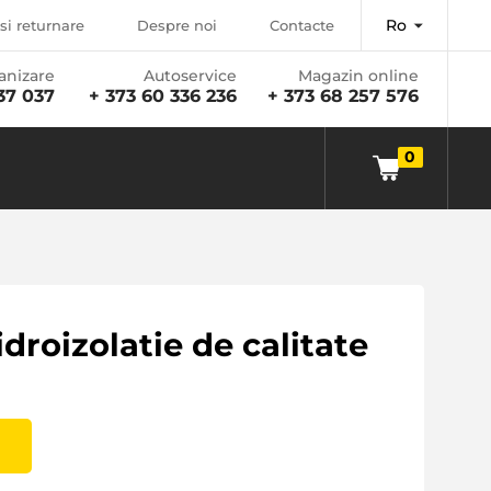
Ro
si returnare
Despre noi
Contacte
anizare
Autoservice
Magazin online
37 037
+ 373 60 336 236
+ 373 68 257 576
0
idroizolatie de calitate