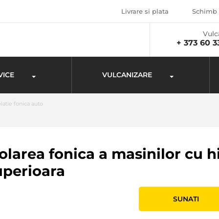
Livrare si plata
Schimb 
Vulc
+ 373 60 3
VICE
VULCANIZARE
olatie fonica auto
zolarea fonica a masinilor cu h
uperioara
SUNATI