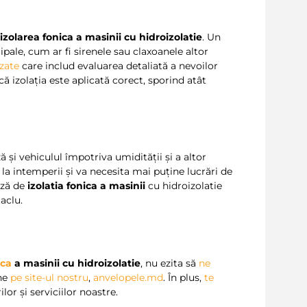
u
izolarea fonica a masinii cu hidroizolatie
. Un
le, cum ar fi sirenele sau claxoanele altor
izate
care includ evaluarea detaliată a nevoilor
ă izolația este aplicată corect, sporind atât
 și vehiculul împotriva umidității și a altor
la intemperii și va necesita mai puține lucrări de
ază de
izolatia fonica a masinii
cu hidroizolatie
aclu.
ica
a masinii cu hidroizolatie
, nu ezita să
ne
ne
pe site-ul nostru
,
anvelopele.md
. În plus,
te
lor și serviciilor noastre.