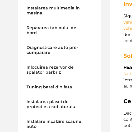
Inv
Instalarea multimedia in
masina
Sig
vehi
Repararea tabloului de
veh
bord
dum
conf
Diagnosticare auto pre-
cumparare
Sol
Inlocuirea rezervor de
Hidr
spalator parbriz
fact
într
au r
Tuning barei din fata
Ce 
Instalarea plasei de
protectie a radiatorului
Dac
cont
Instalare incalzire scaune
pute
auto