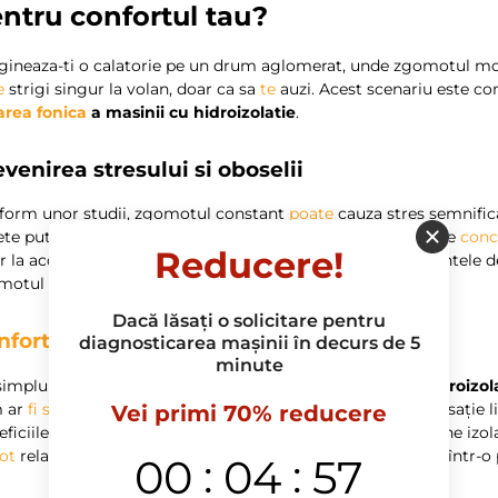
ntru confortul tau?
ineaza-ti o calatorie pe un drum aglomerat, unde zgomotul motor
e
strigi singur la volan, doar ca sa
te
auzi. Acest scenariu este c
area fonica
a masinii cu hidroizolatie
.
venirea stresului si oboselii
form unor studii, zgomotul constant
poate
cauza stres semnifica
te puternice sau neplăcute pătrund în habitaclu, nivelul de
conc
Reducere!
r la accidente. Este o statistică alarmantă: 55% din accidentele d
motul excesiv poate contribui la această problemă.
Dacă lăsați o solicitare pentru
nfort sporit
în
timpul
călătoriilor
diagnosticarea mașinii în decurs de 5
minute
simplu detaliu, cum
ar
fi
o
izolatie fonica
a masinii cu hidroizol
 ar
fi
să
ascultați muzica preferată sau
să
purtați o conversație li
Vei primi 70% reducere
ficiile nu se opresc doar la plăcerea auditivă: o masină bine izo
ot
relaxa
mai
ușor. De ce
să
nu transformați fiecare drum într-o 
:
:
00
04
57