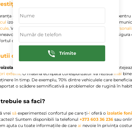
estiție în siguranță
uranța este de asemenea un motiv esențial pentru a opta pentr
cul
izolat fonic permite o audiere
mai
bună a zgomotelor municipa
icule
. Vestea bună e că, la
anvelopele.md
,
oferim
soluții personal
neavoastră. Echipa
noastră
de
mesteri profesionisti
va asigura c
ortul cât și siguranța.
Trimite
utii durabile
si eficiente
oizolatia
nu doar că îmbunătățește izolația fonică, dar protejează
ori externi
. O masină echipată corespunzător va rezista
mai
bine 
eținere în timp. De exemplu, 70% dintre vehiculele care benefici
aportat o scădere semnificativă a problemelor de rugină în habit
trebuie sa faci?
ă vrei
să
experimentezi confortul pe care ți-
l
oferă o
izolatie fon
actezi! Suntem disponibili la telefonul
+373 603 36 236
sau onli
m ajuta cu toate informațiile de care
ai
nevoie în privința costuri