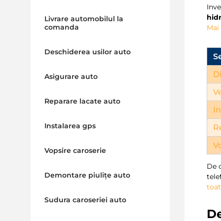
Inve
hidr
Livrare automobilul la
comanda
Mai
Deschiderea usilor auto
S
D
Asigurare auto
V
Reparare lacate auto
In
Instalarea gps
R
V
Vopsire caroserie
De c
Demontare piulițe auto
tel
toat
Sudura caroseriei auto
D