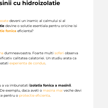
inii cu hidroizolatie
poate
deveni un inamic al calmului si al
tie
devine o solutie esentiala pentru oricine isi
atie fonica
eficienta?
na
dumneavoastra. Foarte multi
soferi
observa
ficativ calitatea calatoriei. Un studiu arata ca
atati
experienta de condus
.
u a va imbunatati
izolatia fonica a masinii
.
 De exemplu, daca aveti o
masina
mai
veche devi
te pentru o
protectie eficienta
.