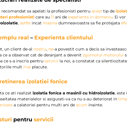
e
recomandat sa apelati la profesionisti pentru
acest
tip de
izola
eri profesionisti
care au
11
ani de
experienta in domeniu
. Ei vo
oizolatie
,
astfel
incat
masina
dumneavoastra sa fie protejata
efi
emplu real
–
Experienta clientului
t, un client de-al
nostru
,
ne
-a povestit cum a decis sa investeasc
 ce a observat cat de deranjant a devenit
zgomotul motorului
s
 ce s-a inscris pentru
servicii
la noi, a constatat ca silentiozita
toriile mult
mai
placute.
retinerea izolatiei fonice
a ce ati realizat
izolatia fonica a masinii cu hidroizolatie
, este
seitatea materialelor si asigurati-va ca nu s-au deteriorat in
tim
erioara
a calatoriei pentru multi ani de
acum
inainte.
sturi
pentru
servicii