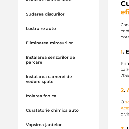
Cu
ef
Sudarea discurilor
Can
Lustruire auto
conf
dore
Eliminarea mirosurilor
1
. 
Instalarea senzorilor de
parcare
Pri
ca 
70%
Instalarea camerei de
vedere spate
2
.
Izolarea fonica
O
s
Ace
Curatatorie chimica auto
o v
Vopsirea jantelor
3
.