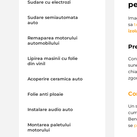
Sudare cu electrozi
pe
Sudare semiautomata
Imag
auto
sa
t
izol
Remaparea motorului
automobilului
Pre
Lipirea masinii cu folie
Con
din vinil
sune
chia
zgo
Acoperire ceramica auto
Co
Folie anti ploaie
Un 
Instalare audio auto
cum
Bene
Montarea paletului
se
p
motorului