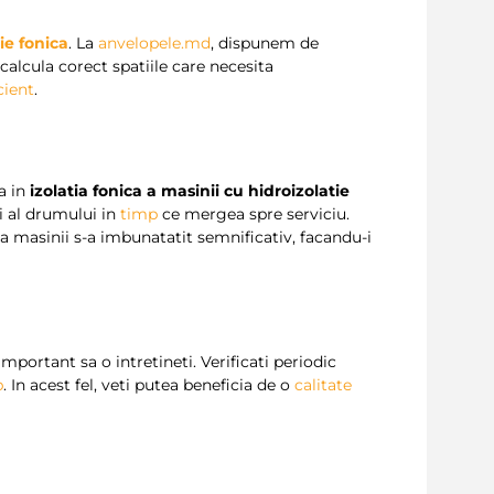
tie fonica
. La
anvelopele.md
, dispunem de
r calcula corect spatiile care necesita
cient
.
a in
izolatia fonica a masinii cu hidroizolatie
i al drumului in
timp
ce mergea spre serviciu.
tea masinii s-a imbunatatit semnificativ, facandu-i
 important sa o intretineti. Verificati periodic
p
. In acest fel, veti putea beneficia de o
calitate