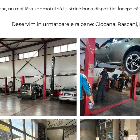
dar, nu mai lăsa zgomotul să
îți
strice buna dispoziție! Începe că
Deservim in urmatoarele raioane: Ciocana, Rascani, 