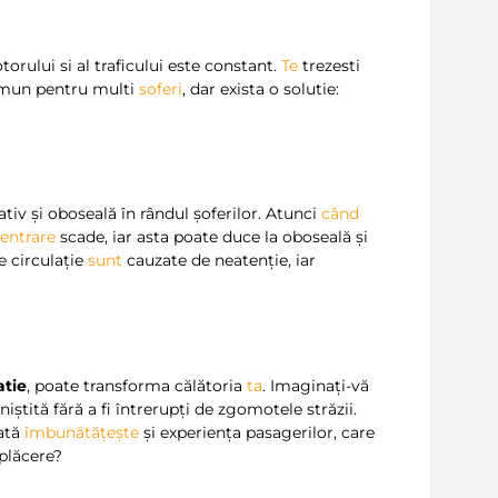
ului si al traficului este constant.
Te
trezesti
omun pentru multi
soferi
, dar exista o solutie:
tiv și oboseală în rândul șoferilor. Atunci
când
entrare
scade, iar asta poate duce la oboseală și
e circulație
sunt
cauzate de neatenție, iar
atie
, poate transforma călătoria
ta
. Imaginați-vă
niștită fără a fi întrerupți de zgomotele străzii.
lată
îmbunătățește
și experiența pasagerilor, care
plăcere?