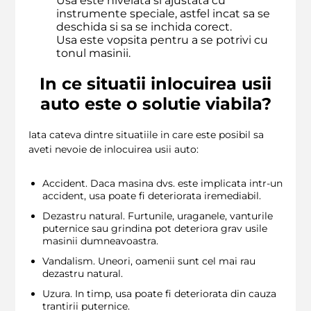
Usa este nivelata si ajustata cu
instrumente speciale, astfel incat sa se
deschida si sa se inchida corect.
Usa este vopsita pentru a se potrivi cu
tonul masinii.
In ce situatii inlocuirea usii
auto este o solutie viabila?
Iata cateva dintre situatiile in care este posibil sa
aveti nevoie de inlocuirea usii auto:
Accident. Daca masina dvs. este implicata intr-un
accident, usa poate fi deteriorata iremediabil.
Dezastru natural. Furtunile, uraganele, vanturile
puternice sau grindina pot deteriora grav usile
masinii dumneavoastra.
Vandalism. Uneori, oamenii sunt cel mai rau
dezastru natural.
Uzura. In timp, usa poate fi deteriorata din cauza
trantirii puternice.