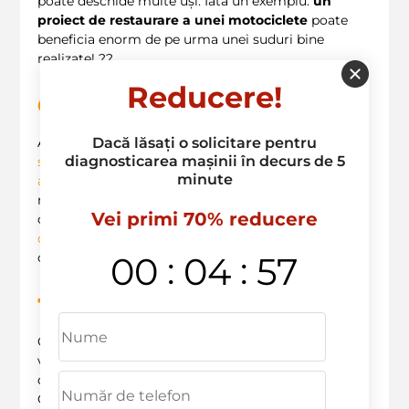
poate deschide multe uși. Iată un exemplu:
un
proiect de restaurare a unei motociclete
poate
beneficia enorm de pe urma unei suduri bine
realizate! ??️
Reducere!
6
. Antreprenorii de construcții
Dacă lăsați o solicitare pentru
Antreprenorii de construcții care lucrează cu
diagnosticarea mașinii în decurs de 5
structuri metalice
pot de asemenea beneficia de
minute
avantajele sudurii electrice
. Aceasta le permite să
realizeze structuri solide și sigure, esențiale pentru
Vei primi 70% reducere
orice proiect de construcție. Nu uita că
fiecare
detaliu contează
când vine vorba de siguranța
:
:
00
04
56
clădirilor! ?️
7
. Cumpărătorii de second-hand
Ce zici și de cumpărătorii care achiziționează
vehicule second-hand? Aceștia ar putea descoperi
diverse
probleme structurale
care necesită reparare.
O verificare amănunțită și, ulterior, sudura electrică