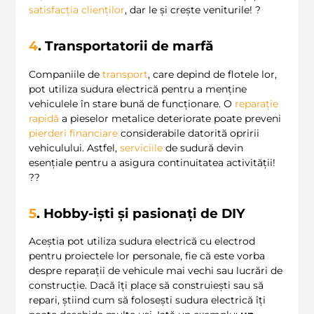
satisfacția clienților
, dar le și crește veniturile! ?
4
. Transportatorii de marfă
Companiile de
transport
, care depind de flotele lor,
pot utiliza sudura electrică pentru a menține
vehiculele în stare bună de funcționare. O
reparație
rapidă
a pieselor metalice deteriorate poate preveni
pierderi financiare
considerabile datorită opririi
vehiculului. Astfel,
serviciile
de sudură devin
esențiale pentru a asigura continuitatea activității!
??
5
. Hobby-iști și pasionați de DIY
Aceștia pot utiliza sudura electrică cu electrod
pentru proiectele lor personale, fie că este vorba
despre reparații de vehicule mai vechi sau lucrări de
construcție. Dacă îți place să construiești sau să
repari, știind cum să folosești sudura electrică îți