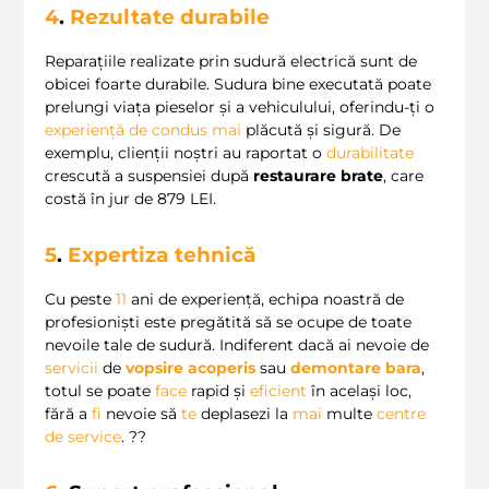
4
.
Rezultate durabile
Reparațiile realizate prin sudură electrică sunt de
obicei foarte durabile. Sudura bine executată poate
prelungi viața pieselor și a vehiculului, oferindu-ți o
experiență de condus
mai
plăcută și sigură. De
exemplu, clienții noștri au raportat o
durabilitate
crescută a suspensiei după
restaurare brate
, care
costă în jur de 879 LEI.
5
.
Expertiza tehnică
Cu peste
11
ani de experiență, echipa noastră de
profesioniști este pregătită să se ocupe de toate
nevoile tale de sudură. Indiferent dacă ai nevoie de
servicii
de
vopsire acoperis
sau
demontare bara
,
totul se poate
face
rapid și
eficient
în același loc,
fără a
fi
nevoie să
te
deplasezi la
mai
multe
centre
de service
. ?️?