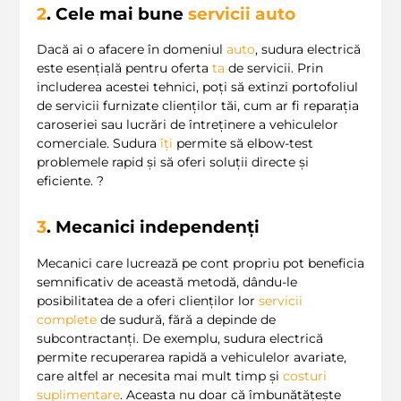
2
. Cele mai bune
servicii auto
Dacă ai o afacere în domeniul
auto
, sudura electrică
este esențială pentru oferta
ta
de servicii. Prin
includerea acestei tehnici, poți să extinzi portofoliul
de servicii furnizate clienților tăi, cum ar fi reparația
caroseriei sau lucrări de întreținere a vehiculelor
comerciale. Sudura
îți
permite să elbow-test
problemele rapid și să oferi soluții directe și
eficiente. ?
3
. Mecanici independenți
Mecanici care lucrează pe cont propriu pot beneficia
semnificativ de această metodă, dându-le
posibilitatea de a oferi clienților lor
servicii
complete
de sudură, fără a depinde de
subcontractanți. De exemplu, sudura electrică
permite recuperarea rapidă a vehiculelor avariate,
care altfel ar necesita mai mult timp și
costuri
suplimentare
. Aceasta nu doar că îmbunătățește