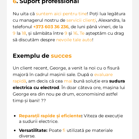
6
. Suport professional
Nu uita că
suntem aici pentru tine
! Poți lua legătura
cu managerul nostru de
servicii clienți
, Alexandra, la
telefonul
+373 603 36 236
, de luni până vineri, de la
9
la
18
, și sâmbăta între
9
și
16
.
Te
așteptăm cu drag
să discutăm despre
nevoile tale auto
!
Exemplu de
succes
Un client recent, George, a venit la noi cu o fisură
majoră în cadrul mașinii sale. După o
evaluare
rapidă
, am decis că cea
mai
bună soluție era
sudura
electrica cu electrod
. În doar câteva ore, mașina lui
George era din nou pe drum, economisind astfel
timp și bani! ??
Reparații rapide și eficiente
:
Viteza de execuție
a sudurii electrice.
Versatilitate:
Poate
fi
utilizată pe materiale
diverse.