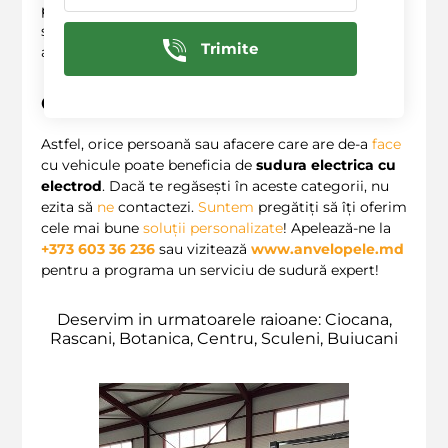
pot salva nu doar costurile pentru un nou
vehicul
, ci
și asigura durabilitatea pe termen lung a mașinii
Trimite
achiziționate. ??
Ce trebuie să știi?
Astfel, orice persoană sau afacere care are de-a
face
cu vehicule poate beneficia de
sudura electrica cu
electrod
. Dacă te regăsești în aceste categorii, nu
ezita să
ne
contactezi.
Suntem
pregătiți să îți oferim
cele mai bune
soluții personalizate
! Apelează-ne la
+373 603 36 236
sau vizitează
www.anvelopele.md
pentru a programa un serviciu de sudură expert!
Deservim in urmatoarele raioane: Ciocana,
Rascani, Botanica, Centru, Sculeni, Buiucani