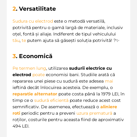
2
. Versatilitate
Sudura cu electrod
este o metodă versatilă,
potrivită pentru o gamă largă de materiale, inclusiv
oțel, fontă și aliaje. Indiferent de tipul vehiculului
tău
,
te
putem ajuta să găsești soluția potrivită! ?✨
3
. Economică
Pe termen lung
, utilizarea
sudurii electrice cu
electrod
poate
economisi bani. Studiile arată că
repararea unei piese cu sudură este adesea
mai
ieftină decât înlocuirea acesteia. De exemplu, o
reparatie alternator
poate costa până la 1979 LEI, în
timp ce o
sudură eficientă
poate reduce acest cost
semnificativ. De asemenea, efectuează o
aliniere
roti
periodic pentru a preveni
uzura prematură
a
roților, costurile pentru aceasta fiind de aproximativ
494 LEI.