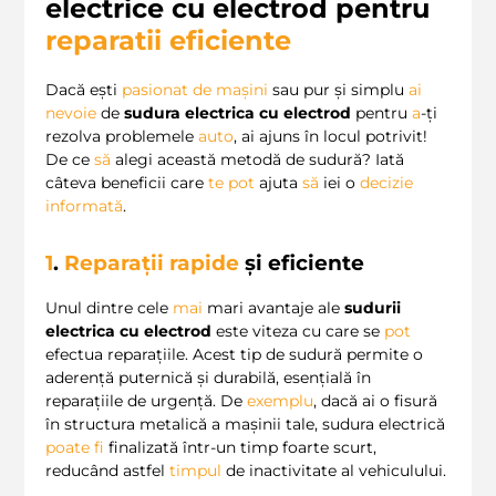
electrice cu electrod pentru
reparatii eficiente
Dacă ești
pasionat de mașini
sau pur și simplu
ai
nevoie
de
sudura electrica cu electrod
pentru
a
-ți
rezolva problemele
auto
, ai ajuns în locul potrivit!
De ce
să
alegi această metodă de sudură? Iată
câteva beneficii care
te
pot
ajuta
să
iei o
decizie
informată
.
1
.
Reparații rapide
și eficiente
Unul dintre cele
mai
mari avantaje ale
sudurii
electrica cu electrod
este viteza cu care se
pot
efectua reparațiile. Acest tip de sudură permite o
aderență puternică și durabilă, esențială în
reparațiile de urgență. De
exemplu
, dacă ai o fisură
în structura metalică a mașinii tale, sudura electrică
poate
fi
finalizată într-un timp foarte scurt,
reducând astfel
timpul
de inactivitate al vehiculului.