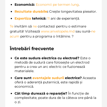
Economică:
Economii pe termen lung
.
Rezultate durabile
:
Crește longevitatea pieselor.
Expertiza
tehnică:
11
ani de experiență.
Te
invităm să
ne
contactezi pentru o estimare
gratuită! Vizitează
www.anvelopele.md
sau sună-
ne
acum
pentru a programa o întâlnire. ?
Întrebări frecvente
Ce este sudura electrica cu electrod?
Este o
metodă de sudură care folosește un electrod
pentru a crea un arc electric ce fuzionează
materialele.
Care sunt
avantajele sudurii
electrice?
Aceasta
oferă o aderență puternică, este rapidă și
economică.
Cât timp durează o reparație?
În funcție de
complexitate, poate dura de la câteva ore până la
o zi.