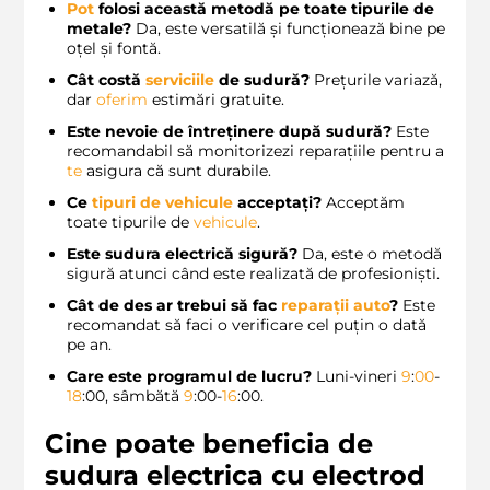
Pot
folosi această metodă pe toate tipurile de
metale?
Da, este versatilă și funcționează bine pe
oțel și fontă.
Cât costă
serviciile
de sudură?
Prețurile variază,
dar
oferim
estimări gratuite.
Este nevoie de întreținere după sudură?
Este
recomandabil să monitorizezi reparațiile pentru a
te
asigura că sunt durabile.
Ce
tipuri de vehicule
acceptați?
Acceptăm
toate tipurile de
vehicule
.
Este sudura electrică sigură?
Da, este o metodă
sigură atunci când este realizată de profesioniști.
Cât de des ar trebui să fac
reparații auto
?
Este
recomandat să faci o verificare cel puțin o dată
pe an.
Care este programul de lucru?
Luni-vineri
9
:
00
-
18
:00, sâmbătă
9
:00-
16
:00.
Cine poate beneficia de
sudura electrica cu electrod