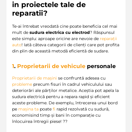
in proiectele tale de
reparatii?
Te-ai întrebat vreodată cine poate beneficia cel mai
mult de
sudura electrica cu electrod
? Răspunsul
este simplu: aproape oricine are nevoie de
reparații
auto
! Iată câteva categorii de clienți care pot profita
din plin de această metodă eficientă de sudare.
1
.
Proprietarii de vehicule
personale
Proprietarii de mașini
se confruntă adesea cu
probleme
precum fisuri în cadrul vehiculului sau
deteriorări ale părților metalice. Aceștia pot apela la
sudura electrică pentru a repara rapid și eficient
aceste probleme. De exemplu, întrecerea unui bord
pe
mașina ta
poate
fi
rapid rezolvată cu sudură,
economisind timp și bani în comparație cu
înlocuirea întregii piese! ?️?