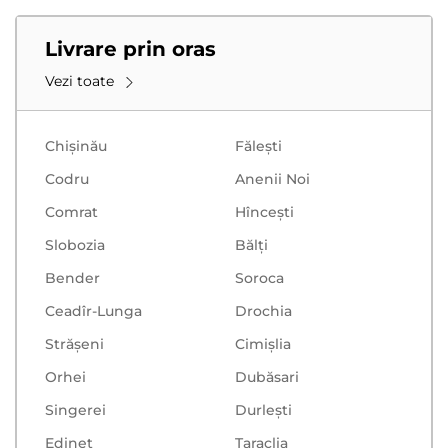
Livrare prin oras
Vezi toate
Chișinău
Făleşti
Codru
Anenii Noi
Comrat
Hînceşti
Slobozia
Bălţi
Bender
Soroca
Ceadîr-Lunga
Drochia
Strășeni
Cimișlia
Orhei
Dubăsari
Singerei
Durlești
Edineț
Taraclia