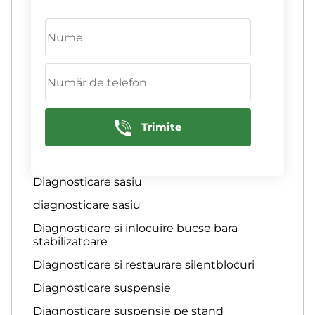
diagnosticare amortizoare
Diagnosticare bara amortizoare
diagnosticare bara stabilizatoare
Diagnosticare blocuri silentioase pârghii
Diagnosticare hub-uri
Trimite
Diagnosticare pârghii
Diagnosticare rulmenti cu bile
Diagnosticare sasiu
diagnosticare sasiu
Diagnosticare si inlocuire bucse bara
stabilizatoare
Diagnosticare si restaurare silentblocuri
Diagnosticare suspensie
Diagnosticare suspensie pe stand