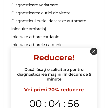
Diagnosticare variatoare
Diagnosticarea cutiei de viteze
Diagnosticul cutiei de viteze automate
inlocuire ambreiaj
Inlocuire arbore cardanic
Inlocuire arborele cardanic
Inlocuire bucse starter
Reducere!
Inlocuire cablu frana de mana
Inlocuire disc de frana
Dacă lăsați o solicitare pentru
diagnosticarea mașinii în decurs de 5
minute
Reparatia suspensiei
Vei primi 70% reducere
autoservice japonez
corectia janturilor din aliaj usor
:
:
00
04
55
diagnosticare amortizatoare