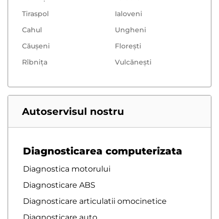
Tiraspol
Ialoveni
Cahul
Ungheni
Căușeni
Floreşti
Rîbnița
Vulcăneşti
Autoservisul nostru
Diagnosticarea computerizata
Diagnostica motorului
Diagnosticare ABS
Diagnosticare articulatii omocinetice
Diagnosticare auto