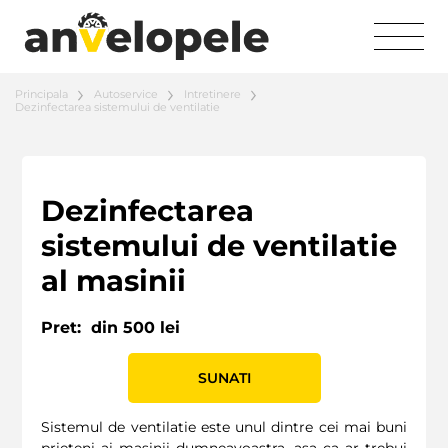
Principala
Autoservice
Intretinere
Dezinfectarea sistemului de ventilatie
Dezinfectarea
sistemului de ventilatie
al masinii
Pret:
din 500 lei
SUNATI
Sistemul de ventilatie este unul dintre cei mai buni
prieteni ai masinii dumneavoastra, asa ca ar trebui