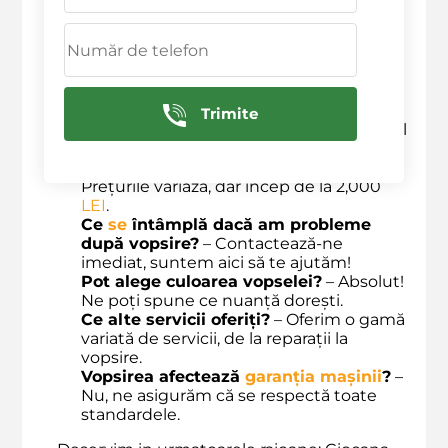
Cât durează o vopsire?
– Timpul mediu
de vopsire este de aproximativ 1-2 zile.
Oferiți
garanție pentru vopsire
?
– Da,
oferim garanție pentru toate lucrările de
vopsire efectuate.
Cum pot să fac o
programare pentru
Trimite
vopsire
?
– Te poți înscrie direct pe site-ul
nostru sau ne poți contacta telefonic.
Cât costă vopsirea
Opel Astra?
–
Prețurile variază, dar încep de la 2,000
LEI
.
Ce
se
întâmplă dacă am probleme
după vopsire?
– Contactează-ne
imediat, suntem aici să te ajutăm!
Pot alege culoarea vopselei?
– Absolut!
Ne poți spune ce nuanță dorești.
Ce alte servicii oferiți?
– Oferim o gamă
variată de servicii, de la reparații la
vopsire.
Vopsirea afectează
garanția mașinii
?
–
Nu, ne asigurăm că se respectă toate
standardele.