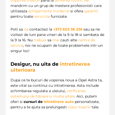
vopsirea masinii
pana la
alinierea rotilor
.
Ne
mandrim cu un grup de mestere profesionisti care
utilizeaza
echipamente moderne
si ofera
garantii
pentru toate
serviciile
furnizate.
Poti sa
ne
contactezi la
+373 603 36 236
sau sa ne
vizitezi de luni pana vineri de la 9 la 18 si sambata de
la 9 la 16. Nu
trebuie
sa
mai
cauti alte
centre de
service
, noi ne ocupam de toate problemele intr-un
singur loc!
Desigur, nu uita de
intretinerea
ulterioara
Dupa ce te bucuri de vopsirea noua a Opel Astra ta,
este vital sa continui cu intretinerea. Asta include
schimbarea regulata a uleiului,
verificarea
sistemului de frânare
si multe altele
. Aici, putem
oferi si
cursuri de
intretinere auto
personalizate,
pentru a te ajuta sa prelungesti
viata masinii
tale.