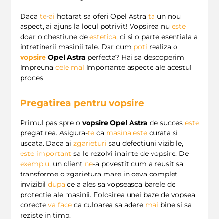
Daca
te
-
ai
hotarat sa oferi Opel Astra
ta
un nou
aspect, ai ajuns la locul potrivit! Vopsirea nu
este
doar o chestiune de
estetica
, ci si o parte esentiala a
intretinerii masinii tale. Dar cum
poti
realiza o
vopsire
Opel Astra
perfecta? Hai sa descoperim
impreuna
cele
mai
importante aspecte ale acestui
proces!
Pregatirea pentru vopsire
Primul pas spre o
vopsire Opel Astra
de succes
este
pregatirea. Asigura-
te
ca
masina
este
curata si
uscata. Daca ai
zgarieturi
sau defectiuni vizibile,
este
important
sa le rezolvi inainte de vopsire. De
exemplu
, un client
ne
-a povestit cum a reusit sa
transforme o zgarietura mare in ceva complet
invizibil
dupa
ce a ales sa vopseasca barele de
protectie ale masinii. Folosirea unei baze de vopsea
corecte
va
face
ca culoarea sa adere
mai
bine si sa
reziste in timp.