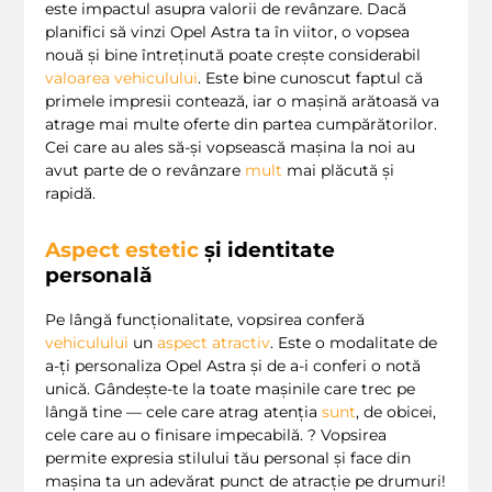
este impactul asupra valorii de revânzare. Dacă
planifici să vinzi Opel Astra ta în viitor, o vopsea
nouă și bine întreținută poate crește considerabil
valoarea vehiculului
. Este bine cunoscut faptul că
primele impresii contează, iar o mașină arătoasă va
atrage mai multe oferte din partea cumpărătorilor.
Cei care au ales să-și vopsească mașina la noi au
avut parte de o revânzare
mult
mai plăcută și
rapidă.
Aspect estetic
și identitate
personală
Pe lângă funcționalitate, vopsirea conferă
vehiculului
un
aspect atractiv
. Este o modalitate de
a-ți personaliza Opel Astra și de a-i conferi o notă
unică. Gândește-te la toate mașinile care trec pe
lângă tine — cele care atrag atenția
sunt
, de obicei,
cele care au o finisare impecabilă. ? Vopsirea
permite expresia stilului tău personal și face din
mașina ta un adevărat punct de atracție pe drumuri!