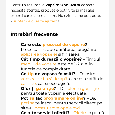
Pentru a rezuma, o
vopsire Opel Astra
corecta
necesita atentie, produsele potrivite și mai ales
experti care sa o realizeze. Nu ezita sa ne contactezi
–
suntem aici sa te ajutam
!
Întrebări frecvente
Care este
procesul de vopsire
?
–
Procesul include curățarea, pregătirea,
aplicarea vopselei
și finisarea.
Cât timp durează o vopsire?
– Timpul
mediu de vopsire
este de 1-2 zile, în
funcție de complexitate.
Ce
tip
de vopsea folosiți?
– Folosim
vopsea pe bază de apă
, care este atât de
calitate
, cât și ecologică.
Oferiți
garanție
?
– Da,
oferim
garanție
pentru toate vopsirile efectuate.
Pot
să
fac
programare online
?
– Da,
poți
să
te înscrii pentru servicii direct pe
site-ul
nostru
anvelopele.md
.
Ce alte servicii oferiți?
–
Oferim
o gamă