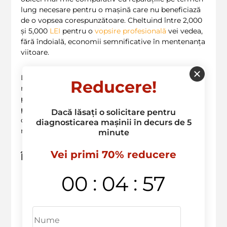
lung necesare pentru o mașină care nu beneficiază
de o vopsea corespunzătoare. Cheltuind între 2,000
și 5,000
LEI
pentru o
vopsire profesională
vei vedea,
fără îndoială, economii semnificative în mentenanța
viitoare.
La
anvelopele.md
, suntem aici să-ți
oferim
cele
Reducere!
mai bune soluții pentru vopsirea Opel Astra ta. Ne
poți contacta la
+373 603 36 236
sau ne poți vizita
pentru mai multe detalii. Oferim
servicii de calitate
,
Dacă lăsați o solicitare pentru
cu garanția că mașina ta va arăta și va funcționa ca
diagnosticarea mașinii în decurs de 5
nouă!
minute
Vei primi 70% reducere
Întrebări frecvente
:
:
00
04
56
Cât de des ar trebui să-mi vopsesc
mașina?
– Recomandăm o vopsire la
fiecare 5-7 ani, în funcție de uzură.
Ce tip de vopsea este mai bun?
–
Vopselele pe bază de apă
sunt
mai
prietenoase cu mediu și rezistente.