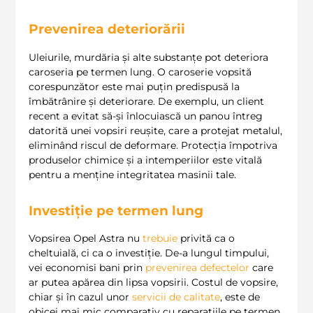
Prevenirea deteriorării
Uleiurile, murdăria și alte substanțe pot deteriora
caroseria pe termen lung. O caroserie vopsită
corespunzător este mai puțin predispusă la
îmbătrânire și deteriorare. De exemplu, un client
recent a evitat să-și înlocuiască un panou întreg
datorită unei vopsiri reușite, care a protejat metalul,
eliminând riscul de deformare. Protecția împotriva
produselor chimice și a intemperiilor este vitală
pentru a menține integritatea masinii tale.
Investiție pe termen lung
Vopsirea Opel Astra nu
trebuie
privită ca o
cheltuială, ci ca o investiție. De-a lungul timpului,
vei economisi bani prin
prevenirea defectelor
care
ar putea apărea din lipsa vopsirii. Costul de vopsire,
chiar și în cazul unor
servicii de calitate
, este de
obicei mai mic comparativ cu reparațiile pe termen