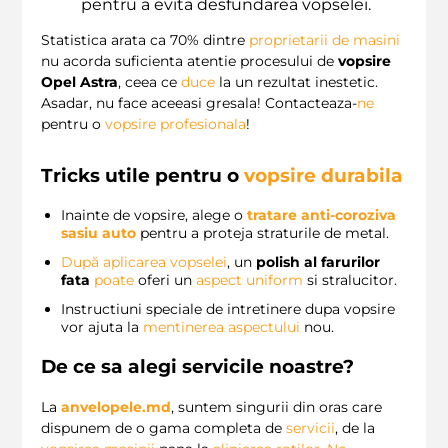
pentru a evita desfundarea vopselei.
Statistica arata ca 70% dintre
proprietarii de masini
nu acorda suficienta atentie procesului de
vopsire
Opel Astra
, ceea ce
duce
la un rezultat inestetic.
Asadar, nu face aceeasi gresala! Contacteaza-
ne
pentru o
vopsire profesionala
!
Tricks utile pentru o
vopsire durabila
Inainte de vopsire, alege o
tratare anti-coroziva
sasiu auto
pentru a proteja straturile de metal.
După
aplicarea vopselei
, un
polish al farurilor
fata
poate
oferi un
aspect uniform
si stralucitor.
Instructiuni speciale de intretinere dupa vopsire
vor ajuta la
mentinerea aspectului
nou.
De ce sa alegi servicile noastre?
La
anvelopele.md
, suntem singurii din oras care
dispunem de o gama completa de
servicii
, de la