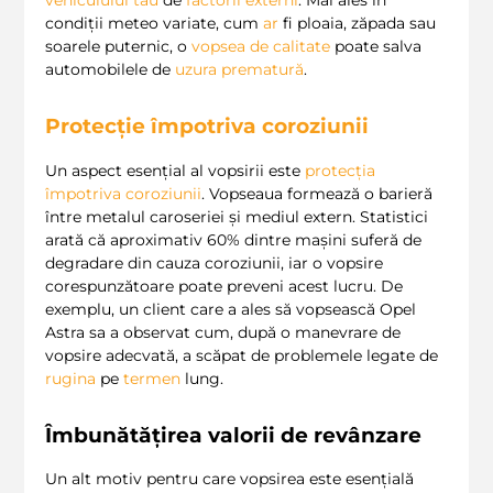
condiții meteo variate, cum
ar
fi ploaia, zăpada sau
soarele puternic, o
vopsea de calitate
poate salva
automobilele de
uzura prematură
.
Protecție împotriva coroziunii
Un aspect esențial al vopsirii este
protecția
împotriva coroziunii
. Vopseaua formează o barieră
între metalul caroseriei și mediul extern. Statistici
arată că aproximativ 60% dintre mașini suferă de
degradare din cauza coroziunii, iar o vopsire
corespunzătoare poate preveni acest lucru. De
exemplu, un client care a ales să vopsească Opel
Astra sa a observat cum, după o manevrare de
vopsire adecvată, a scăpat de problemele legate de
rugina
pe
termen
lung.
Îmbunătățirea valorii de revânzare
Un alt motiv pentru care vopsirea este esențială