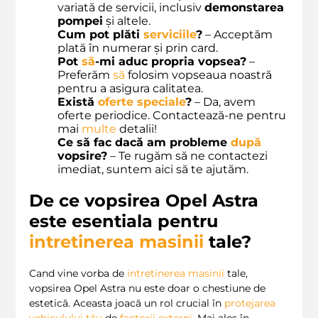
variată de servicii, inclusiv
demonstarea
pompei
și altele.
Cum pot plăti
serviciile
?
– Acceptăm
plată în numerar și prin card.
Pot
să
-mi aduc propria vopsea?
–
Preferăm
să
folosim vopseaua noastră
pentru a asigura calitatea.
Există
oferte speciale
?
– Da, avem
oferte periodice. Contactează-ne pentru
mai
multe
detalii!
Ce să fac dacă am probleme
după
vopsire?
– Te rugăm să ne contactezi
imediat, suntem aici să te ajutăm.
De ce vopsirea Opel Astra
este esentiala pentru
intretinerea masinii
tale?
Cand vine vorba de
intretinerea masinii
tale,
vopsirea Opel Astra nu este doar o chestiune de
estetică. Aceasta joacă un rol crucial în
protejarea
vehiculului
tău
de
factorii externi
. Mai ales în