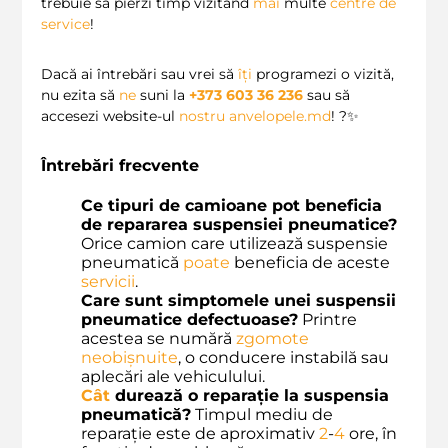
trebuie să pierzi timp vizitând
mai
multe
centre de
service
!
Dacă ai întrebări sau vrei să
îți
programezi o vizită,
nu ezita să
ne
suni la
+373 603 36 236
sau să
accesezi website-ul
nostru
anvelopele.md
! ?✨
Întrebări frecvente
Ce tipuri de camioane pot beneficia
de repararea suspensiei pneumatice?
Orice camion care utilizează suspensie
pneumatică
poate
beneficia de aceste
servicii
.
Care sunt simptomele unei suspensii
pneumatice defectuoase?
Printre
acestea se numără
zgomote
neobișnuite
, o conducere instabilă sau
aplecări ale vehiculului.
Cât
durează o reparație la suspensia
pneumatică?
Timpul mediu de
reparație este de aproximativ
2
-
4
ore, în