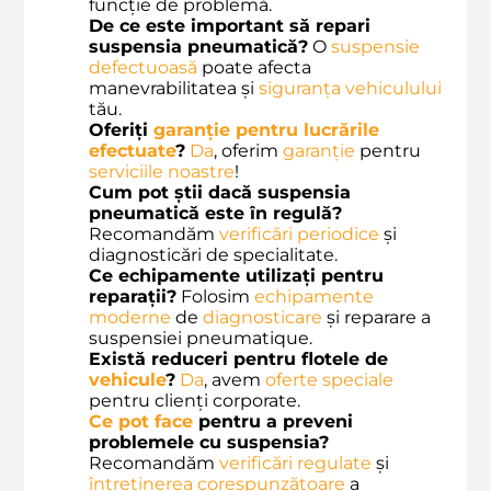
funcție de problemă.
De ce este important să repari
suspensia pneumatică?
O
suspensie
defectuoasă
poate afecta
manevrabilitatea și
siguranța vehiculului
tău.
Oferiți
garanție pentru lucrările
efectuate
?
Da
, oferim
garanție
pentru
serviciile noastre
!
Cum pot știi dacă suspensia
pneumatică este în regulă?
Recomandăm
verificări periodice
și
diagnosticări de specialitate.
Ce echipamente utilizați pentru
reparații?
Folosim
echipamente
moderne
de
diagnosticare
și reparare a
suspensiei pneumatique.
Există reduceri pentru flotele de
vehicule
?
Da
, avem
oferte speciale
pentru clienți corporate.
Ce pot face
pentru a preveni
problemele cu suspensia?
Recomandăm
verificări regulate
și
întreținerea corespunzătoare
a