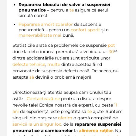
Repararea blocului de valve al suspensiei
pneumatice
– pentru a
te
asigura că aerul
circulă corect.
Repararea amortizoarelor
de suspensie
pneumatică – pentru un
confort sporit
și o
manevrabilitate
mai
bună.
Statisticile arată că problemele de suspensie
pot
duce la deteriorarea prematură a vehiculului.
30
%
dintre accidentările rutiere sunt atribuite unor
defecte tehnice
,
multe
dintre acestea fiind
provocate de suspensia defectuoasă. De aceea, nu
aștepta
să
devină o problemă majoră!
Direcționează-ți atenția asupra camionului tău
astăzi.
Contactează-ne
pentru a discuta despre
nevoile tale! Echipa noastră de experți, cu peste
11
ani
de experiență, este pregătită să
te
ajute. Suntem
singurii din oraș care
oferim
o gamă completă de
servicii la un singur loc
, de la
repararea suspensiei
pneumatice a camioanelor
la
alinierea roților
. Nu