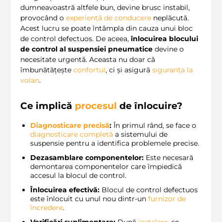
dumneavoastră altfele bun, devine brusc instabil,
provocând o
experiență de conducere
neplăcută.
Acest lucru se poate întâmpla din cauza unui bloc
de control defectuos. De aceea,
înlocuirea blocului
de control al suspensiei pneumatice
devine o
necesitate urgentă. Aceasta nu doar că
îmbunătățește
confortul
, ci și asigură
siguranța la
volan
.
Ce implică
procesul
de înlocuire?
Diagnosticare precisă
:
În primul rând, se face o
diagnosticare completă
a sistemului de
suspensie pentru a identifica problemele precise.
Dezasamblare componentelor:
Este necesară
demontarea componentelor care împiedică
accesul la blocul de control.
Înlocuirea efectivă:
Blocul de control defectuos
este înlocuit cu unul nou dintr-un
furnizor de
încredere
.
Verificări suplimentare:
După
instalare
, se