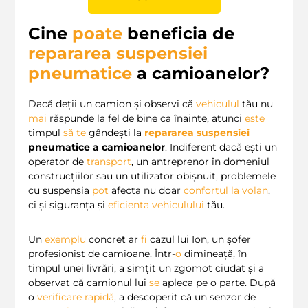
Cine
poate
beneficia de
repararea suspensiei
pneumatice
a camioanelor?
Dacă deții un camion și observi că
vehiculul
tău nu
mai
răspunde la fel de bine ca înainte, atunci
este
timpul
să
te
gândești la
repararea suspensiei
pneumatice a camioanelor
. Indiferent dacă ești un
operator de
transport
, un antreprenor în domeniul
construcțiilor sau un utilizator obişnuit, problemele
cu suspensia
pot
afecta nu doar
confortul la volan
,
ci și siguranța și
eficiența vehiculului
tău.
Un
exemplu
concret ar
fi
cazul lui Ion, un șofer
profesionist de camioane. Într-
o
dimineață, în
timpul unei livrări, a simțit un zgomot ciudat și a
observat că camionul lui
se
apleca pe o parte. După
o
verificare rapidă
, a descoperit că un senzor de