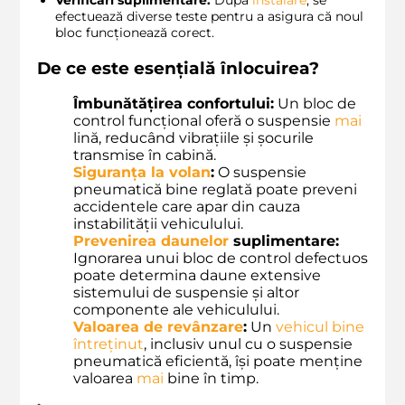
efectuează diverse teste pentru a asigura că noul
bloc funcționează corect.
De ce este esențială înlocuirea?
Îmbunătățirea confortului:
Un bloc de
control funcțional oferă o suspensie
mai
lină, reducând vibrațiile și șocurile
transmise în cabină.
Siguranța la volan
:
O suspensie
pneumatică bine reglată poate preveni
accidentele care apar din cauza
instabilității vehiculului.
Prevenirea daunelor
suplimentare:
Ignorarea unui bloc de control defectuos
poate determina daune extensive
sistemului de suspensie și altor
componente ale vehiculului.
Valoarea de revânzare
:
Un
vehicul bine
întreținut
, inclusiv unul cu o suspensie
pneumatică eficientă, își poate menține
valoarea
mai
bine în timp.