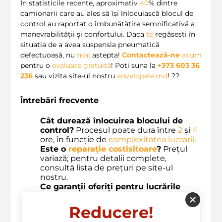
În statisticile recente, aproximativ
40
% dintre
camionarii care au ales să își înlocuiască blocul de
control au raportat o îmbunătățire semnificativă a
manevrabilității și confortului. Daca
te
regăsești în
situația de a avea suspensia pneumatică
defectuoasă, nu
mai
aștepta!
Contactează-ne
acum
pentru o
evaluare gratuită
! Poți suna la
+373 603 36
236
sau vizita site-ul nostru
anvelopele.md
! ?️?
Întrebări frecvente
Cât durează înlocuirea blocului de
control?
Procesul poate dura între
2
și
4
ore, în funcție de
complexitatea lucrării
.
Este o
reparație costisitoare
?
Prețul
variază; pentru detalii complete,
consultă lista de prețuri pe site-ul
nostru.
Ce garanții oferiți pentru lucrările
efectuate?
Oferim garanție pentru toate
serviciile
noastre de reparație.
Reducere!
Pot
verifica
singur starea blocului de