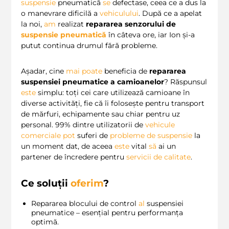
suspensie
pneumatică
se
defectase, ceea ce a dus la
o manevrare dificilă a
vehiculului
. După ce a apelat
la noi,
am
realizat
repararea senzorului de
suspensie pneumatică
în câteva ore, iar Ion și-a
putut continua drumul fără probleme.
Așadar, cine
mai
poate
beneficia de
repararea
suspensiei pneumatice a camioanelor
? Răspunsul
este
simplu: toți cei care utilizează camioane în
diverse activități, fie că îi folosește pentru transport
de mărfuri, echipamente sau chiar pentru uz
personal. 99% dintre utilizatorii de
vehicule
comerciale
pot
suferi de
probleme de suspensie
la
un moment dat, de aceea
este
vital
să
ai un
partener de încredere pentru
servicii de calitate
.
Ce soluții
oferim
?
Repararea blocului de control
al
suspensiei
pneumatice – esențial pentru performanța
optimă.