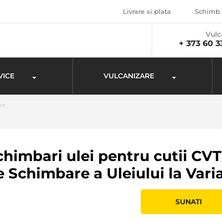
Livrare si plata
Schimb 
Vulc
+ 373 60 3
VICE
VULCANIZARE
vt
chimbari ulei pentru cutii CVT 
e Schimbare a Uleiului la Vari
SUNATI