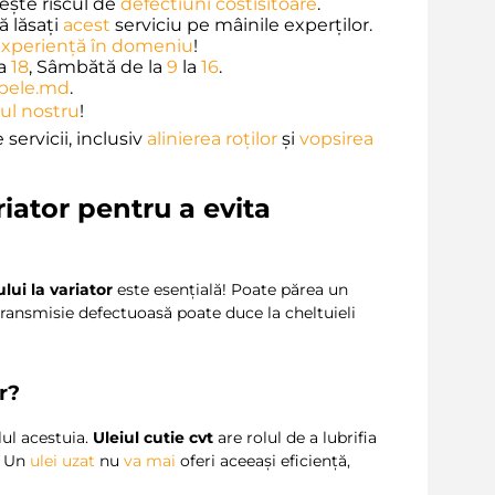
ește riscul de
defectiuni costisitoare
.
 lăsați
acest
serviciu pe mâinile experților.
experiență în domeniu
!
a
18
, Sâmbătă de la
9
la
16
.
pele.md
.
-ul nostru
!
ervicii, inclusiv
alinierea roților
și
vopsirea
riator
pentru a evita
ului la variator
este esențială! Poate părea un
transmisie defectuoasă poate duce la cheltuieli
r?
lul acestuia.
Uleiul cutie cvt
are rolul de a lubrifia
. Un
ulei uzat
nu
va
mai
oferi aceeași eficiență,