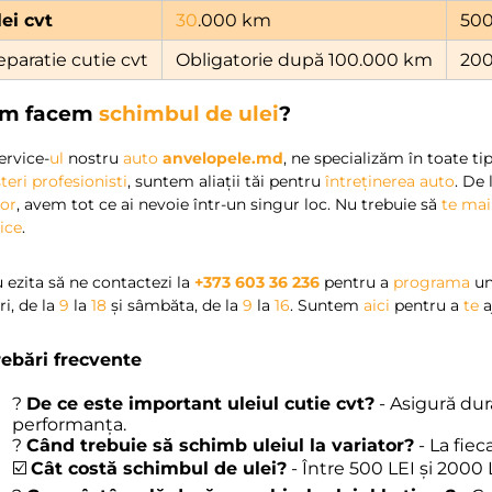
lei cvt
30
.000 km
500
eparatie cutie cvt
Obligatorie după 100.000 km
200
m facem
schimbul de ulei
?
ervice-
ul
nostru
auto
anvelopele.md
, ne specializăm în toate ti
eri profesionisti
, suntem aliații tăi pentru
întreținerea auto
. De
lor
, avem tot ce ai nevoie într-un singur loc. Nu trebuie să
te
mai
ice
.
 ezita să ne contactezi la
+373 603 36 236
pentru a
programa
un
ri, de la
9
la
18
și sâmbăta, de la
9
la
16
. Suntem
aici
pentru a
te
a
rebări frecvente
?
De ce este important uleiul cutie cvt?
- Asigură dur
performanța.
?
Când trebuie să schimb uleiul la variator?
- La fiec
☑️
Cât costă schimbul de ulei?
- Între 500 LEI și 2000 