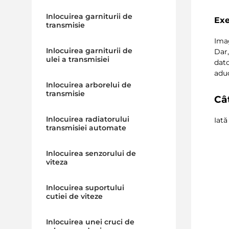
Inlocuirea garniturii de
Exe
transmisie
Imag
Inlocuirea garniturii de
Dar,
ulei a transmisiei
dato
aduc
Inlocuirea arborelui de
transmisie
Câ
Inlocuirea radiatorului
Iat
transmisiei automate
Inlocuirea senzorului de
viteza
Inlocuirea suportului
cutiei de viteze
Inlocuirea unei cruci de