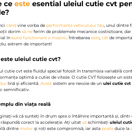
e ce
este
esential
uleiul cutie cvt
pen
le?
nci
când
vine vorba de
performanța vehiculului
tău
, unul dintre 
toții dorim
să
ne
ferim de problemele mecanice costisitoare, dar 
ial în
buna funcționare
a
mașinii
. Întrebarea
este
,
cât
de import
plu: extrem de important!
este uleiul cutie cvt?
ul cutie cvt este fluidul special folosit în transmisia variabilă c
formanța optimă a cutiei de viteze. O cutie CVT folosește un si
dus
lină și eficientă.
Acest
sistem are nevoie de un
ulei cutie cvt
c semnificativ.
mplu din viața reală
inați-vă că sunteți în drum spre o întâlnire importantă și, dintr
răspundă corect la accelerație. Ați uitat
să
schimbați
uleiul cuti
ilă dintre
motor
și roți este compromisă, iar asta
poate
duce la