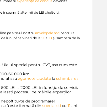
i mare și
experiența de condus
devenită
 înseamnă alte mii de LEI cheltuiți.
ine pe site-ul nostru
anvelopele.md
pentru a
de luni până vineri de la
9
la
18
și sâmbăta de la
– Uleiul special pentru CVT, așa cum este
.000-60.000 km.
murat sau
zgomote ciudate
la
schimbarea
 500 LEI la 2000 LEI, în funcție de servicii.
ăsați procesul pe mâinile experților
 nepoftitu-te de programare!
astră este formată din
specialiști
cu
11
ani