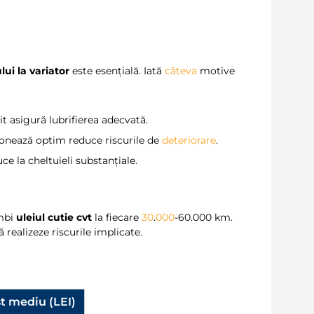
lui la variator
este esențială. Iată
câteva
motive
t asigură lubrifierea adecvată.
onează optim reduce riscurile de
deteriorare
.
ce la cheltuieli substanțiale.
imbi
uleiul cutie cvt
la fiecare
30
.
000
-60.000 km.
 realizeze riscurile implicate.
t mediu (LEI)