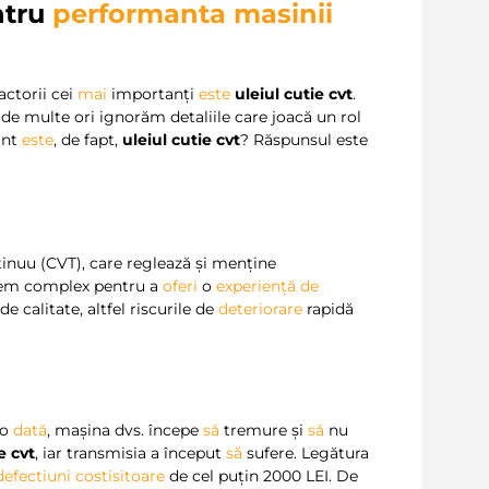
tru
performanta masinii
factorii cei
mai
importanți
este
uleiul cutie cvt
.
de multe ori ignorăm detaliile care joacă un rol
ant
este
, de fapt,
uleiul cutie cvt
? Răspunsul este
ontinuu (CVT), care reglează și menține
stem complex pentru a
oferi
o
experiență de
de calitate, altfel riscurile de
deteriorare
rapidă
-o
dată
, mașina dvs. începe
să
tremure și
să
nu
e cvt
, iar transmisia a început
să
sufere. Legătura
defectiuni costisitoare
de cel puțin 2000 LEI. De