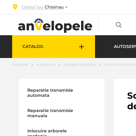
Orasul tau
Chisinau
+
CATALOG
AUTOSER
Principala
Autoservice
Reparatie transmisie
Schimb ulei cutie c
Reparatie transmisie
S
automata
d
Reparatie transmisie
manuala
Inlocuire arborele