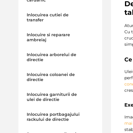
cardanic
D
ta
Inlocuirea cutiei de
transfer
Atu
Cu 
Inlocuire si reparare
cruc
ambreiaj
sim
Inlocuirea arborelui de
Ce 
directie
Ulei
Inlocuirea coloanei de
per
directie
con
cres
Inlocuirea garniturii de
ulei de directie
Exe
Inlocuirea portbagajului
Imag
rackului de directie
mai
stab