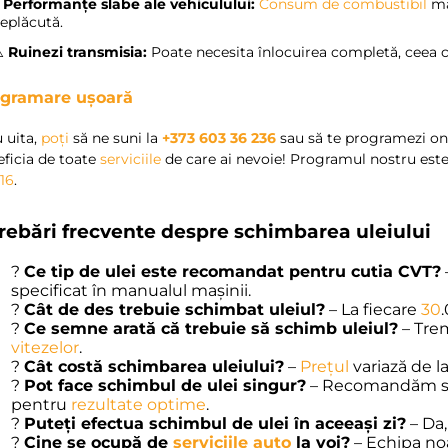
?
Performanțe slabe ale vehiculului:
Consum de combustibil
ma
eplăcută.
️
Ruinezi transmisia:
Poate necesita înlocuirea completă, ceea ce
gramare ușoară
 uita,
poți
să ne suni la
+373 603 36 236
sau să te programezi onl
ficia de toate
serviciile
de care ai nevoie! Programul nostru este 
a
16
.
trebări frecvente despre schimbarea uleiului
?
Ce tip de ulei este recomandat pentru cutia CVT?
specificat în manualul mașinii.
?
Cât de des trebuie schimbat uleiul?
– La fiecare
30
?
Ce semne arată că trebuie să schimb uleiul?
– Tre
vitezelor
.
?
Cât costă schimbarea uleiului?
–
Prețul
variază de la
?
Pot face schimbul de ulei singur?
– Recomandăm să l
pentru
rezultate optime
.
?
Puteți efectua schimbul de ulei în aceeași zi?
– Da,
?
Cine se ocupă de
serviciile auto
la voi?
– Echipa no