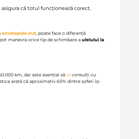
e
asigura că totul funcționează corect.
a
anvelopele.md
, poate face o diferență
i pot manevra orice tip de schimbare a
uleiului la
i
60.000 km, dar este esențial să
te
consulți cu
stica arată că aproximativ 60% dintre șoferi își