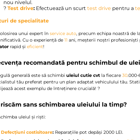
nou nivelul.
?
Test drive
:
Efectuează un scurt
test drive
pentru a
t
turi de specialitate
Folosirea unui expert în
service auto
, precum echipa noastră de l
ificativă. Cu o experiență de
11
ani, meșterii noștri profesionișt
ator
rapid și
eficient
!
ecvența recomandată pentru schimbul de ule
egulă generală este să schimbi
uleiul cutie cvt
la fiecare
30
.000-
ialistul tău preferat pentru un plan adaptat vehiculului tău. Stati
ijează acest exemplu de întreținere crucială! ?
 riscăm sans schimbarea uleiului la timp?
chimba uleiul și riști:
?
Defecțiuni costisitoare
:
Reparațiile pot depăși 2000 LEI.