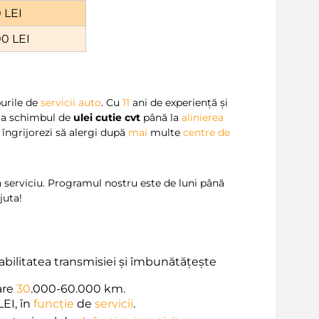
 LEI
0 LEI
purile de
servicii auto
. Cu
11
ani de experiență și
 la schimbul de
ulei cutie cvt
până la
alinierea
îngrijorezi să alergi după
mai
multe
centre de
 serviciu. Programul nostru este de luni până
juta!
abilitatea transmisiei și îmbunătățește
are
30
.000-60.000 km.
LEI, în
funcție
de
servicii
.