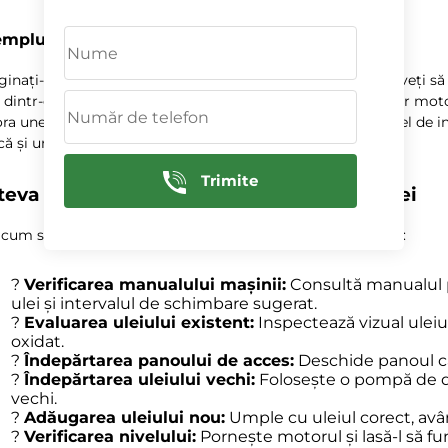
mplu din viața reală
inați-vă că sunteți pe drum la o petrecere importantă și veți să
 dintr-o dată, cutia de viteze a început să comute brusc, iar moto
ra unei schimbări întârziate a
uleiului la variator
. Un astfel de 
ă și un cost de reparație de peste 1000 LEI! ?
Trimite
teva pași esențiali pentru schimbul de ulei
ă cum se efectuează corect schimbarea
uleiului la variator
:
?️
Verificarea manualului mașinii:
Consultă manualul pe
ulei și intervalul de schimbare sugerat.
?
Evaluarea uleiului existent:
Inspectează vizual uleiu
oxidat.
?
Îndepărtarea panoului de acces:
Deschide panoul c
?
Îndepărtarea uleiului vechi:
Folosește o pompă de d
vechi.
?
Adăugarea uleiului nou:
Umple cu uleiul corect, avân
?
Verificarea nivelului:
Pornește motorul și lasă-l să fu