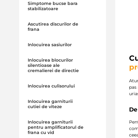
Simptome bucse bara
stabilizatoare
Ascutirea discurilor de
frana
Inlocuirea sasiurilor
C
Inlocuirea blocurilor
pr
silentioase ale
cremalierei de directie
Atu
Inlocuirea culisorului
pas 
uria
Inlocuirea garniturii
cutiei de viteze
De
Pen
Inlocuirea garniturii
pentru amplificatorul de
comp
frana cu vid
cee