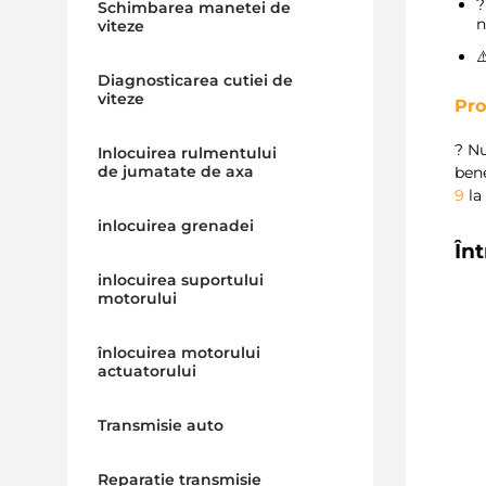
Schimbarea manetei de
n
viteze
⚠
Diagnosticarea cutiei de
viteze
Pro
? Nu
Inlocuirea rulmentului
de jumatate de axa
bene
9
l
inlocuirea grenadei
În
inlocuirea suportului
motorului
înlocuirea motorului
actuatorului
Transmisie auto
Reparatie transmisie