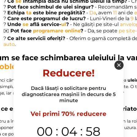
?
Ce
se
întâmplă dacă nu schimb uleiul la timp?
- Cr
?
Pot face schimbul de ulei singur?
- Recomandăm să
?
Echipa
ta
este bine pregătită?
-
Da
, avem
11
ani de
?
Care este programul de lucru?
- Luni-Vineri de la
9
l
?
Unde
se
află service-
ul
?
- Ne găsiți pe site-ul
anvelo
✉️
Pot face
programare online
?
- Da, se poate
pe site
?
Ce alte servicii oferiți?
- Oferim o gamă completă de s
auto
.
um se face
schimbarea uleiului la va
obleme costisitoare
?
Reducere!
nci când vine vorba de
întreținerea mașinii tale
, schimbarea
ulei
simplu, dar dacă este ignorat, riscurile pot deveni alarmante. O 
Dacă lăsați o solicitare pentru
șe, iar noi nu vrem să ne trezim în acea situație, nu-i așa? ?
diagnosticarea mașinii în decurs de 5
minute
 ce este important să schimbi uleiul la variato
Vei primi 70% reducere
tru a înțelege
importanța schimbării uleiului
, să ne gândim la ro
:
:
00
04
57
onentele interne ale cutiei de viteze, limitând frecarea și uzura
a ce poate provoca defectiuni complexe.