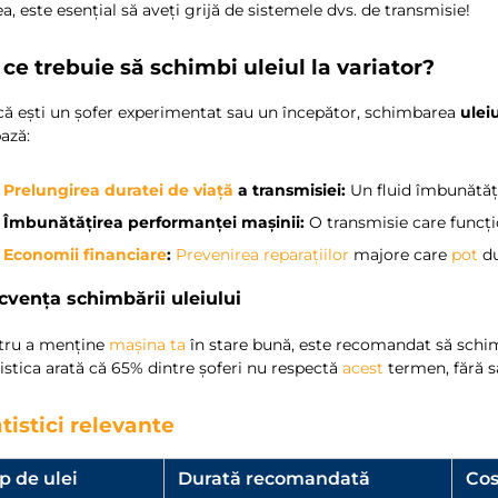
a, este esențial să aveți grijă de sistemele dvs. de transmisie!
ce trebuie să schimbi uleiul la variator?
că ești un șofer experimentat sau un începător, schimbarea
uleiu
ază:
️
Prelungirea duratei de viață
a transmisiei:
Un fluid îmbunătăți
️
Îmbunătățirea performanței mașinii:
O transmisie care funcți
?
Economii financiare
:
Prevenirea reparațiilor
majore care
pot
du
cvența schimbării uleiului
tru a menține
mașina ta
în stare bună, este recomandat să sch
istica arată că 65% dintre șoferi nu respectă
acest
termen, fără să
tistici relevante
p de ulei
Durată recomandată
Cos