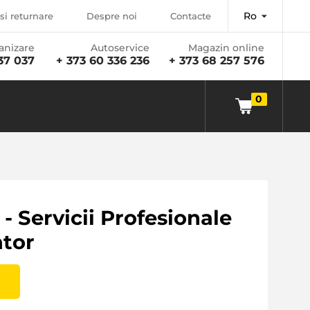
Ro
si returnare
Despre noi
Contacte
anizare
Autoservice
Magazin online
37 037
+ 373 60 336 236
+ 373 68 257 576
0
- Servicii Profesionale
ator