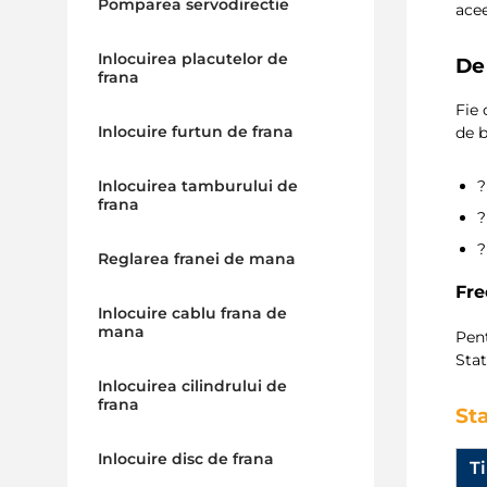
Pomparea servodirectie
acee
Inlocuirea placutelor de
De 
frana
Fie 
Inlocuire furtun de frana
de b
Inlocuirea tamburului de
?
frana
?
Reglarea franei de mana
Fre
Inlocuire cablu frana de
mana
Pen
Stat
Inlocuirea cilindrului de
frana
Sta
Inlocuire disc de frana
Ti