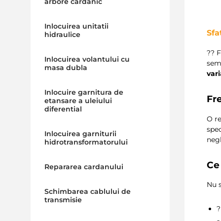
arbore cardanic
Inlocuirea unitatii
Sfa
hidraulice
?‍? 
Inlocuirea volantului cu
semn
masa dubla
vari
Inlocuire garnitura de
Fr
etansare a uleiului
diferential
O r
spec
Inlocuirea garniturii
negl
hidrotransformatorului
Ce
Repararea cardanului
Nu s
Schimbarea cablului de
transmisie