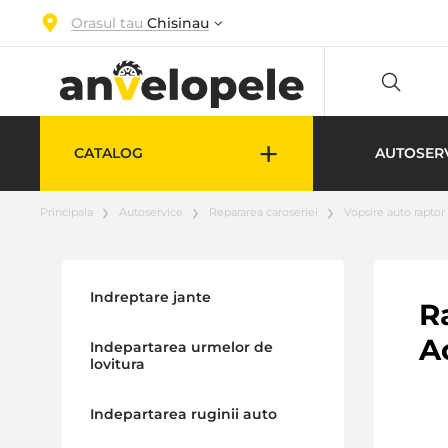
Orasul tau
Chisinau
+
CATALOG
AUTOSER
Principala
Autoservice
Repararea caroseriei
Vopsire auto raptor
Indreptare jante
R
A
Indepartarea urmelor de
lovitura
Indepartarea ruginii auto