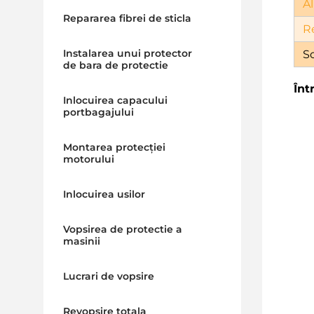
Al
Repararea fibrei de sticla
R
Instalarea unui protector
Sc
de bara de protectie
Înt
Inlocuirea capacului
portbagajului
Montarea protecției
motorului
Inlocuirea usilor
Vopsirea de protectie a
masinii
Lucrari de vopsire
Revopsire totala