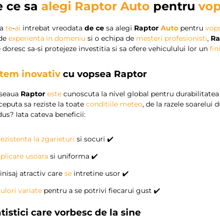
 ce sa
alegi
Raptor Auto
pentru
vop
ca
te
-
ai
intrebat vreodata
de ce
sa alegi
Raptor
Auto
pentru
vops
de
experienta in domeniu
si o echipa de
mesteri profesionisti
,
Ra
 doresc sa-si protejeze investitia si sa ofere vehiculului lor un
fin
stem inovativ
cu vopsea
Raptor
seaua
Raptor
este
cunoscuta la nivel global pentru durabilitatea 
eputa sa reziste la toate
conditiile meteo
, de la razele soarelui 
us? Iata cateva beneficii:
ezistenta la zgarieturi
si socuri ✔️
plicare usoara
si uniforma ✔️
inisaj atractiv care
se
intretine usor ✔️
ulori variate
pentru a se potrivi fiecarui gust ✔️
tistici care vorbesc de la sine