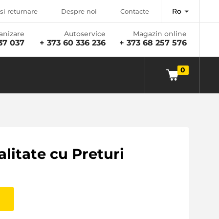
Ro
si returnare
Despre noi
Contacte
anizare
Autoservice
Magazin online
37 037
+ 373 60 336 236
+ 373 68 257 576
0
litate cu Preturi