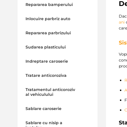
De
Repararea bamperului
Da
Inlocuire parbriz auto
ani
care
Repararea parbrizului
Si
Sudarea plasticului
Vop
conc
Indreptare caroserie
prod
Tratare anticoroziva
R
Tratamentul anticoroziv
A
al vehiculului
F
Sablare caroserie
C
Sta
Sablare cu nisip a