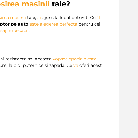
sirea masinii
tale?
irea masinii
tale,
ai
ajuns la locul potrivit! Cu
11
ptor pe auto
este
alegerea perfecta
pentru cei
isaj impecabil
.
si rezistenta sa. Aceasta
vopsea speciala
este
dure, la ploi puternice si zapada. Ce
va
oferi acest