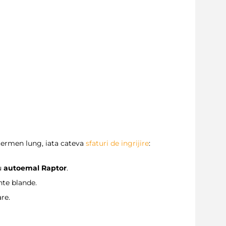
termen lung, iata cateva
sfaturi de ingrijire
:
u
autoemal Raptor
.
nte blande.
re.