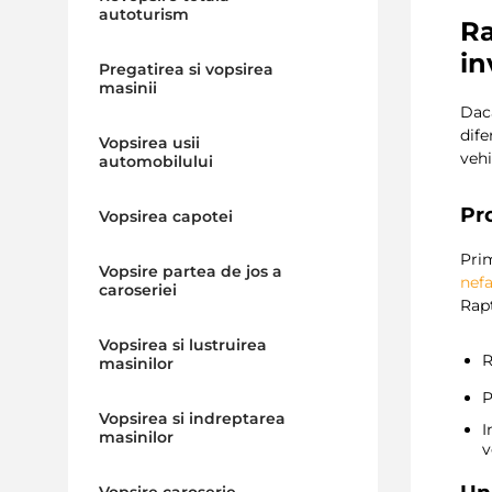
autoturism
Ra
in
Pregatirea si vopsirea
masinii
Dac
dife
Vopsirea usii
vehi
automobilului
Pr
Vopsirea capotei
Prim
Vopsire partea de jos a
nefa
caroseriei
Rapt
Vopsirea si lustruirea
R
masinilor
P
Vopsirea si indreptarea
I
masinilor
v