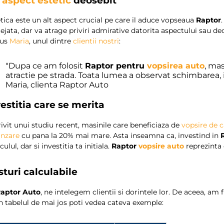
n
aspect estetic
deosebit
tica este un alt aspect crucial pe care il aduce vopseaua
Raptor
ejata, dar va atrage priviri admirative datorita aspectului sau deo
pus
Maria
, unul dintre
clientii nostri
:
"Dupa ce am folosit
Raptor pentru
vopsirea auto
, ma
atractie pe strada. Toata lumea a observat schimbarea,
Maria, clienta Raptor Auto
estitia care se merita
ivit unui studiu recent, masinile care beneficiaza de
vopsire de c
anzare
cu pana la 20% mai mare. Asta inseamna ca, investind in
culul, dar si investitia ta initiala.
Raptor
vopsire auto
reprezinta 
sturi calculabile
aptor Auto
, ne intelegem clientii si dorintele lor. De aceea, am 
in tabelul de mai jos poti vedea cateva exemple: