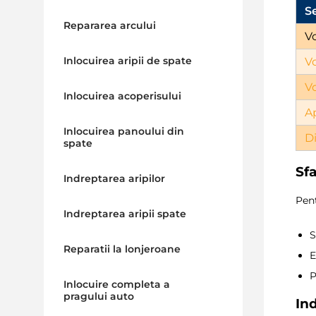
S
Repararea arcului
V
Inlocuirea aripii de spate
Vo
V
Inlocuirea acoperisului
A
Inlocuirea panoului din
D
spate
Sf
Indreptarea aripilor
Pent
Indreptarea aripii spate
S
Reparatii la lonjeroane
E
P
Inlocuire completa a
pragului auto
In