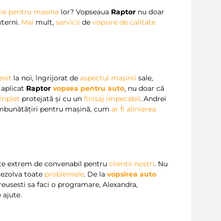
tie pentru masina
lor? Vopseaua
Raptor
nu doar
xterni.
Mai
mult,
servicii
de
vopsire de calitate
enit
la noi, îngrijorat de
aspectul mașinii
sale,
 aplicat
Raptor
vopsea pentru auto
, nu doar că
mplet
protejată și cu un
finisaj impecabil
. Andrei
îmbunătățiri pentru mașină, cum
ar
fi
alinierea
este extrem de convenabil pentru
clientii nostri
. Nu
 rezolva toate
problemele
. De la
vopsirea auto
 reusesti sa faci o programare, Alexandra,
 ajute.