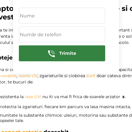
ptor pe auto: Ce beneficii aduce si c
vestitia?
a te intrebi
ce beneficii aduce Raptor pe auto
, este important 
renta in
viata masina
ta. Raptor nu este doar o vopsea; este o solu
culul si il va face sa arate bine pentru multi ani de acum incolo.
Trimite
otejeaza-te de elementele externe
a si cea mai evidenta caracteristica a
Raptor auto
este capacita
vorabile
,
razele UV
, zgarieturile si ciobirea
sunt
doar cateva dintr
or, te bucuri de:
ezistenta la
raze UV
: nu iti va mai fi frica de soarele arzator ☀️.
rotectia la zgarieturi: fiecare km parcurs va lasa masina intacta, 
munitate la substante chimice: uleiuri, motorina sau substante de
opselei tale.