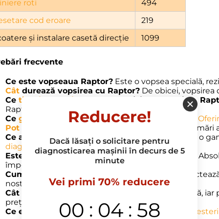
iniere roti
494
esetare cod eroare
219
oatere și instalare casetă direcție
1099
rebări frecvente
Ce este vopseaua Raptor?
Este o vopsea specială, rezi
Cât
durează vopsirea cu Raptor?
De obicei, vopsirea
Ce
tipuri de vehicule
pot
beneficia de vopsirea Rap
Raptor.
Reducere!
Ce
garantii
oferiti pentru serviciile de vopsire?
Ofer
Pot
face
programări online
?
Da, poți face programări 
Ce alte
servicii
oferiți pe lângă vopsire?
Oferim o ga
Dacă lăsați o solicitare pentru
diagnosticare
până la
alinierea roților
.
diagnosticarea mașinii în decurs de 5
Este Raptor o alegere bună pentru rezistență?
Absol
minute
împotriva condițiilor externe.
Cum mă pot înscrie pentru un serviciu?
Contactează
Vei primi 70% reducere
nostru.
Cât costă
vopsirea auto
Raptor?
Prețurile variază, ia
:
:
prețurilor de mai sus.
00
04
57
Ce experti lucrează la voi?
Avem o echipă de
mesteri 