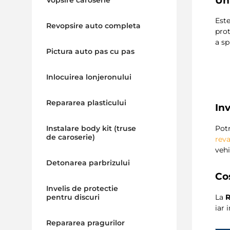
U
Vopsire caroserie
Este
Revopsire auto completa
prot
a s
Pictura auto pas cu pas
Inlocuirea lonjeronului
Repararea plasticului
Inv
Potr
Instalare body kit (truse
de caroserie)
rev
vehi
Detonarea parbrizului
Co
Invelis de protectie
La
R
pentru discuri
iar 
Repararea pragurilor