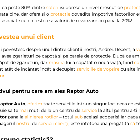
i ca peste 80% dintre
soferi
isi doresc un nivel crescut de
protec
rata bine, dar ofera si o
protectie
dovedita impotriva factorilor e
t
asociate cu o crestere a valorii de revanzare cu pana la 20%!
vestea unui client
ți povestesc despre unul dintre clienții noștri, Andrei. Recent, a
v
 avea zgarieturi pe capotă și pe barele de protecție. După ce am
ăpat de zgarieturi, dar
mașina
lui a căpătat o nouă viață, fiind
co
st atât de încântat încât a decuplat
serviciile de vopsire
cu alte 
lor
.
ivul pentru care am ales
Raptor Auto
aptor Auto
,
oferim
toate serviciile intr-un singur loc, ceea ce 
uie sa te
mai
muti de la un centru de
service
la altul pentru a-ți
tor
pana la
alinierea rotilor
– totul
sub
același acoperiș! Iar daca
agerul
nostru
de
servicii clienți
, este întotdeauna pregătită
să
te
 spune statistică?