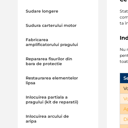
Sudare longere
Stat
comp
ta î
Sudura carterului motor
In
Fabricarea
amplificatorului pragului
Nu 
pent
Repararea fisurilor din
toat
bara de protectie
S
Restaurarea elementelor
lipsa
V
Inlocuirea partiala a
V
pragului (kit de reparatii)
A
Inlocuirea arcului de
D
aripa