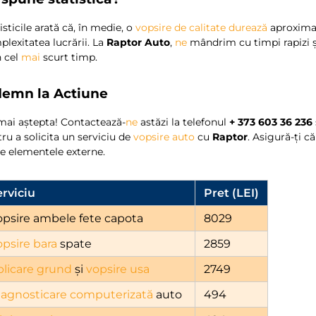
isticile arată că, în medie, o
vopsire de calitate
durează
aproxima
lexitatea lucrării. La
Raptor Auto
,
ne
mândrim cu timpi rapizi și
n cel
mai
scurt timp.
demn la Actiune
mai aștepta! Contactează-
ne
astăzi la telefonul
+ 373 603 36 236
ru a solicita un serviciu de
vopsire auto
cu
Raptor
. Asigură-ți c
e elementele externe.
erviciu
Pret (LEI)
opsire ambele fete capota
8029
opsire bara
spate
2859
plicare grund
și
vopsire usa
2749
iagnosticare computerizată
auto
494