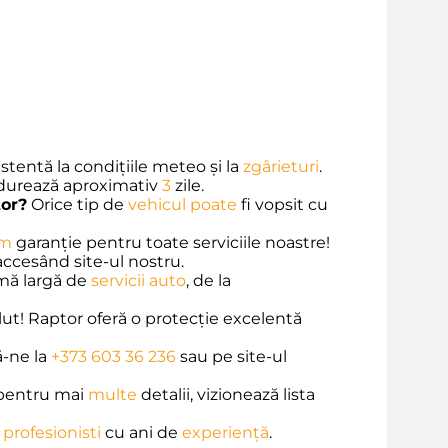
stentă la condițiile meteo și la
zgârieturi
.
 durează aproximativ
3
zile.
tor?
Orice tip de
vehicul
poate
fi vopsit cu
im
garanție pentru toate serviciile noastre!
accesând site-ul nostru.
mă largă de
servicii auto
, de la
ut! Raptor oferă o protecție excelentă
-ne la
+373 603 36 236
sau pe site-ul
r pentru mai
multe
detalii, vizionează lista
profesionisti
cu ani de
experiență
.