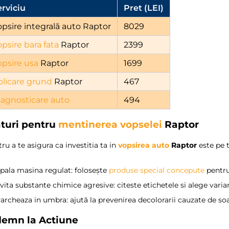
erviciu
Pret (LEI)
opsire integrală auto Raptor
8029
psire bara fata
Raptor
2399
opsire usa
Raptor
1699
plicare grund
Raptor
467
iagnosticare auto
494
aturi pentru
mentinerea vopselei
Raptor
ru a te asigura ca investitia ta in
vopsirea auto
Raptor
este pe 
pala masina regulat: folosește
produse special concepute
pentr
vita substante chimice agresive: citeste etichetele si alege varia
archeaza in umbra: ajută la prevenirea decolorarii cauzate de soa
demn la Actiune