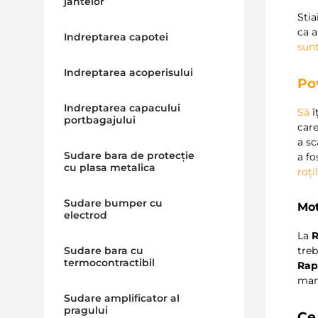
jantelor
Stia
ca a
Indreptarea capotei
sun
Indreptarea acoperisului
Po
Indreptarea capacului
Să
î
portbagajului
care
a sc
Sudare bara de protecție
a fo
cu plasa metalica
roți
Sudare bumper cu
Mot
electrod
La
R
Sudare bara cu
treb
termocontractibil
Rap
man
Sudare amplificator al
pragului
Ce