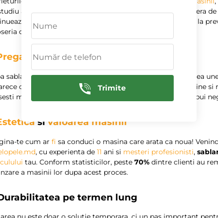
ieturile. Aceste defectiuni nu doar ca afecteaza
estetica masinii
,
tudiu a aratat ca
aproape 60%
dintre vehiculele vechi sufera d
inueaza considerabil
valoarea de revanzare
. Sablarea ajuta la pr
seria de agentii externi.
Pregatirea pentru vopsire
 sablare, suprafata masinii devine perfecta pentru aplicarea unei
rece o vopsire realizata pe o
suprafata curata
adera mai bine si 
Trimite
esti masina, sablarea este pasul fundamental ce nu ar trebui neg
Estetica
si
valoarea masinii
gina-te cum ar
fi
sa conduci o masina care arata ca noua! Venin
elopele.md
, cu experienta de
11
ani si
mesteri profesionisti
,
sabla
culului
tau. Conform statisticilor, peste
70%
dintre clienti au re
nzare a masinii lor dupa acest proces.
 Durabilitatea pe termen lung
area nu este doar o solutie temporara, ci un pas important pent