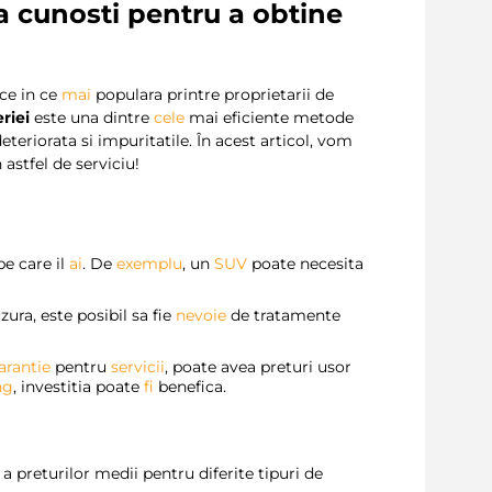
sa cunosti pentru a obtine
 ce in ce
mai
populara printre proprietarii de
riei
este una dintre
cele
mai eficiente metode
eteriorata si impuritatile. În acest articol, vom
astfel de serviciu!
e care il
ai
. De
exemplu
, un
SUV
poate necesita
zura, este posibil sa fie
nevoie
de tratamente
arantie
pentru
servicii
, poate avea preturi usor
ng
, investitia poate
fi
benefica.
e a preturilor medii pentru diferite tipuri de