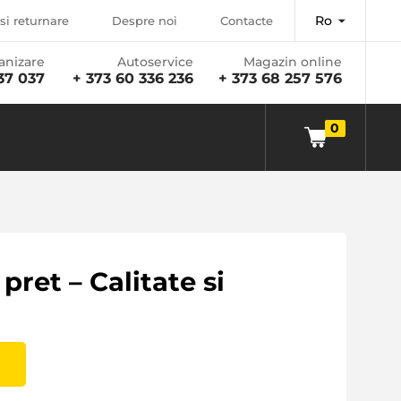
Ro
si returnare
Despre noi
Contacte
anizare
Autoservice
Magazin online
37 037
+ 373 60 336 236
+ 373 68 257 576
0
pret – Calitate si