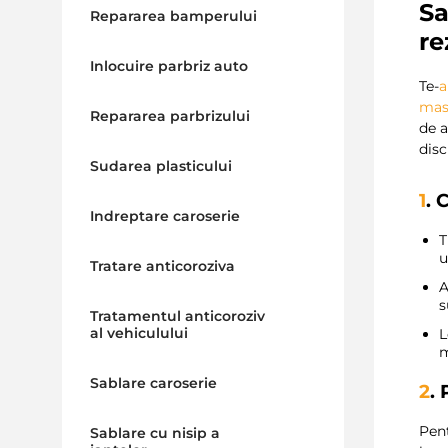
S
Repararea bamperului
re
Inlocuire parbriz auto
Te-
a
mas
Repararea parbrizului
de a
dis
Sudarea plasticului
1
. 
Indreptare caroserie
T
u
Tratare anticoroziva
A
s
Tratamentul anticoroziv
al vehiculului
L
m
Sablare caroserie
2
.
Pent
Sablare cu nisip a