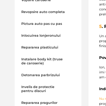
Vopsire caroserie
anti
cond
Revopsire auto completa
prel
Pictura auto pas cu pas
5
.
Inlocuirea lonjeronului
Un a
prop
fini
Repararea plasticului
Pov
Instalare body kit (truse
de caroserie)
Ion,
imi 
Detonarea parbrizului
am d
Invelis de protectie
Ind
pentru discuri
Nu 
Repararea pragurilor
pro