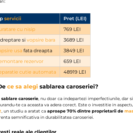
ari:
ip
servicii
Pret (LEI)
uratare cu nisip
769 LEI
ndreptare si
vopsire bara
3689 LEI
opsire usa
fata dreapta
3849 LEI
emontare rezervor
659 LEI
eparatie cutie automata
48919 LEI
 De
ce sa alegi
sablarea caroseriei?
n
sablare caroserie
, nu doar ca indepartezi imperfectiunile, dar 
urandu-te ca aceasta va adera corect. Este o investitie in aspectu
t
, un studiu a aratat ca
aproape 70% dintre proprietarii de
mas
renta semnificativa in durabilitatea caroseriei.
esti reale ale clientilor