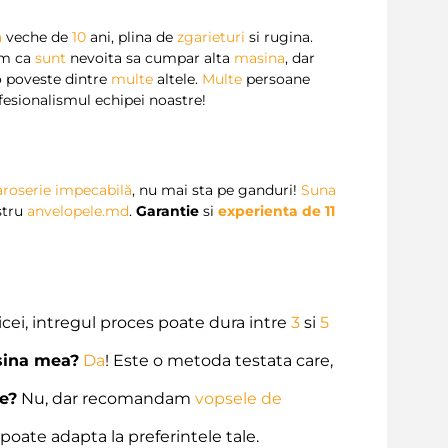
a
veche de
10
ani, plina de
zgarieturi
si rugina.
am ca
sunt
nevoita sa cumpar alta
masina
, dar
o poveste dintre
multe
altele.
Multe
persoane
fesionalismul echipei noastre!
aroserie impecabilă
, nu mai sta pe ganduri!
Suna
stru
anvelopele.md
.
Garantie
si
experienta de 11
cei, intregul proces poate dura intre
3
si
5
asina mea?
Da
! Este o metoda testata care,
e?
Nu, dar recomandam
vopsele de
poate adapta la preferintele tale.