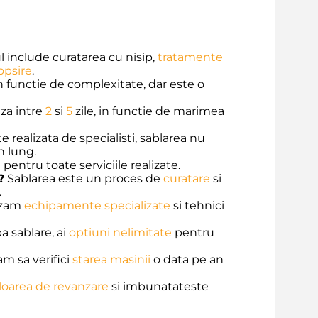
 include curatarea cu nisip,
tratamente
opsire
.
n functie de complexitate, dar este o
za intre
2
si
5
zile, in functie de marimea
 realizata de specialisti, sablarea nu
n lung.
pentru toate serviciile realizate.
?
Sablarea este un proces de
curatare
si
.
izam
echipamente specializate
si tehnici
 sablare, ai
optiuni nelimitate
pentru
 sa verifici
starea masinii
o data pe an
loarea de revanzare
si imbunatateste