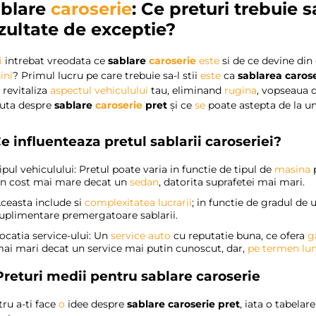
ablare
caroserie
: Ce preturi trebuie 
zultate de exceptie?
i
intrebat vreodata ce
sablare
caroserie
este
si de ce devine din
ini
? Primul lucru pe care trebuie sa-l stii
este
ca
sablarea carose
 revitaliza
aspectul vehiculului
tau, eliminand
rugina
, vopseaua d
cuta despre
sablare
caroserie
pret
și ce
se
poate astepta de la un 
Ce influenteaza pretul sablarii caroseriei?
ipul vehiculului: Pretul poate varia in functie de tipul de
masina
p
n cost mai mare decat un
sedan
, datorita suprafetei mai mari.
ceasta include si
complexitatea lucrarii
; in functie de gradul de u
uplimentare premergatoare sablarii.
ocatia service-ului: Un
service auto
cu reputatie buna, ce ofera
g
ai mari decat un service mai putin cunoscut, dar,
pe termen lu
 Preturi medii pentru sablare caroserie
ru a-ti face
o
idee despre
sablare caroserie pret
, iata o tabelar