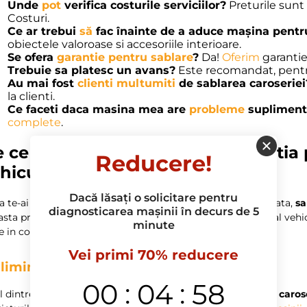
Unde
pot
verifica costurile serviciilor?
Preturile sunt
Costuri.
Ce ar trebui
să
fac înainte de a aduce mașina pentr
obiectele valoroase si accesoriile interioare.
Se ofera
garantie pentru sablare
?
Da!
Oferim
garanti
Trebuie sa platesc un avans?
Este recomandat, pentru
Au mai fost
clienti multumiti
de sablarea caroseriei
la clienti.
Ce faceti daca masina mea are
probleme
supliment
complete
.
 ce sablarea caroseriei este solutia 
Reducere!
hiculul tau?
Dacă lăsați o solicitare pentru
 te-ai gandit vreodata cum sa oferi masinii tale o noua viata,
sa
diagnosticarea mașinii în decurs de 5
sta procedura nu numai ca transforma aspectul exterior al vehic
minute
e in considerare.
Vei primi 70% reducere
liminarea ruginii
si a zgarieturilor
:
:
00
04
57
l dintre cele mai evidente motive pentru a alege
sablarea caros