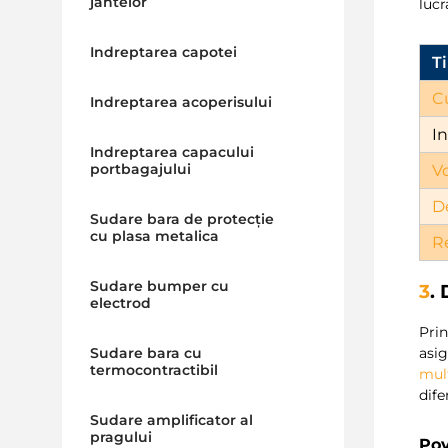
jantelor
lucr
Indreptarea capotei
T
C
Indreptarea acoperisului
I
Indreptarea capacului
portbagajului
V
D
Sudare bara de protecție
cu plasa metalica
R
Sudare bumper cu
3
.
electrod
Pri
asig
Sudare bara cu
termocontractibil
mul
dife
Sudare amplificator al
pragului
Pov