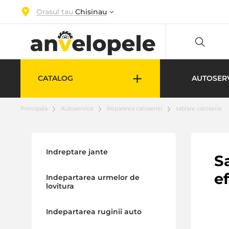
Orasul tau
Chisinau
+
CATALOG
AUTOSER
Principala
Autoservice
Repararea caroseriei
sablare caroserie
Indreptare jante
Sa
e
Indepartarea urmelor de
lovitura
Indepartarea ruginii auto