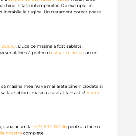
mai bine in fata intemperiilor. De exemplu, in
vulnerabile la rugina. Un tratament corect poate
iculului
. Dupa ce masina a fost sablata,
personal. Fie că preferi o
culoare clasica
sau un
 ca masina mea nu va mai arata bine niciodata si
sa fac sablare, masina a aratat fantastic!
Acum
ta, suna acum la
+373 603 36 236
pentru a face o
iile noastre
complete!