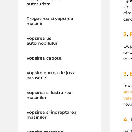
zgar
autoturism
Un s
dim
Pregatirea si vopsirea
caro
masinii
2
.
Vopsirea usii
automobilului
Dupa
deoa
Vopsirea capotei
vops
Vopsire partea de jos a
3
.
caroseriei
Ima
anv
Vopsirea si lustruirea
masinilor
vehi
reva
Vopsirea si indreptarea
masinilor
4
.
Sabl