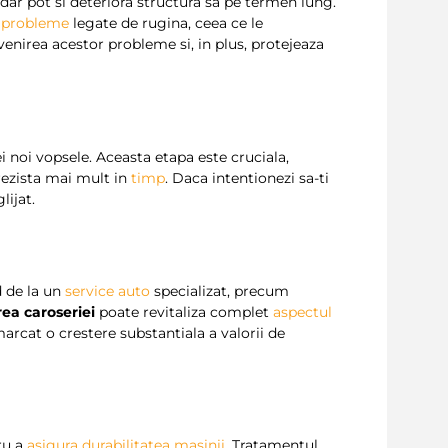
 dar pot si deteriora structura sa pe termen lung.
e
probleme
legate de rugina, ceea ce le
evenirea acestor probleme si, in plus, protejeaza
 noi vopsele. Aceasta etapa este cruciala,
rezista mai mult in
timp
. Daca intentionezi sa-ti
lijat.
d de la un
service auto
specializat, precum
rea caroseriei
poate revitaliza complet
aspectul
marcat o crestere substantiala a valorii de
ru a
asigura
durabilitatea masinii
. Tratamentul