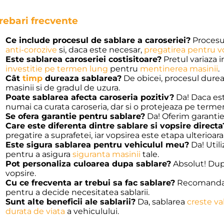
trebari frecvente
Ce include procesul de sablare a caroseriei?
Procesul
anti-corozive
si, daca este necesar,
pregatirea pentru v
Este sablarea caroseriei costisitoare?
Pretul variaza i
investitie pe termen lung
pentru
mentinerea masinii
.
Cât
timp
dureaza sablarea?
De obicei, procesul durea
masinii si de gradul de uzura.
Poate sablarea afecta caroseria pozitiv?
Da! Daca este
numai ca curata caroseria, dar si o protejeaza pe terme
Se ofera garantie pentru sablare?
Da! Oferim garantie 
Care este diferenta dintre sablare si vopsire directa
pregatire a suprafetei, iar vopsirea este etapa ulterioara
Este sigura sablarea pentru vehiculul meu?
Da! Util
pentru a asigura
siguranta masinii
tale.
Pot personaliza culoarea dupa sablare?
Absolut! Dupa
vopsire.
Cu ce frecventa ar trebui sa fac sablare?
Recomandam
pentru a decide necesitatea sablarii.
Sunt alte beneficii ale sablarii?
Da, sablarea
creste va
durata de viata
a vehiculului.