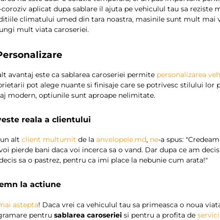
-coroziv aplicat dupa sablare il ajuta pe vehiculul tau sa reziste 
itiile climatului umed din tara noastra, masinile sunt mult mai 
ungi mult viata caroseriei.
 Personalizare
lt avantaj este ca sablarea caroseriei permite
personalizarea veh
rietarii pot alege nuante si finisaje care se potrivesc stilului lor 
saj modern, optiunile sunt aproape nelimitate.
este reala a clientului
 un alt
client multumit
de la
anvelopele.md
,
ne
-a spus: "Credeam
voi pierde bani daca voi incerca sa o vand. Dar dupa ce am decis 
ecis sa o pastrez, pentru ca imi place la nebunie cum arata!"
emn la actiune
mai astepta
! Daca vrei ca vehiculul tau sa primeasca o noua via
gramare pentru
sablarea caroseriei
si pentru a profita de
servic