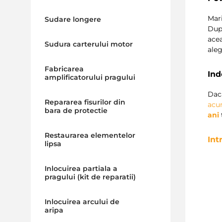
Mari
Sudare longere
Dup
acea
Sudura carterului motor
ale
Fabricarea
Ind
amplificatorului pragului
Dac
Repararea fisurilor din
ac
bara de protectie
ani
Restaurarea elementelor
Int
lipsa
Inlocuirea partiala a
pragului (kit de reparatii)
Inlocuirea arcului de
aripa