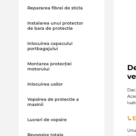
Repararea fibrei de sticla
Instalarea unui protector
de bara de protectie
Inlocuirea capacului
portbagajului
Montarea protecției
De
motorului
ve
Inlocuirea usilor
Daca
Acea
Vopsirea de protectie a
luat
masinii
1
.
E
Lucrari de vopsire
Unu
Revopsire totala