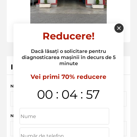
Reducere!
Dacă lăsați o solicitare pentru
diagnosticarea mașinii în decurs de 5
minute
Inregistrarea serviciului
Vei primi 70% reducere
Nume Prenume
:
:
00
04
57
Numar de telefon