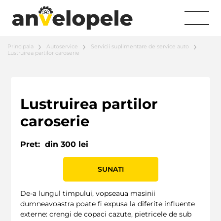
Principala
Autoservice
Servicii suplimentare de service auto
Lustruirea partilor caroserie
Lustruirea partilor
caroserie
Pret:
din 300 lei
SUNATI
De-a lungul timpului, vopseaua masinii
dumneavoastra poate fi expusa la diferite influente
externe: crengi de copaci cazute, pietricele de sub