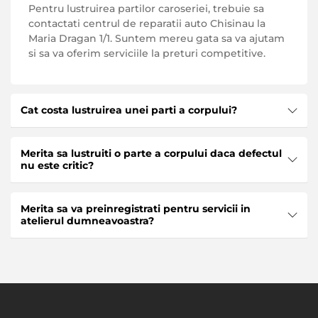
Pentru lustruirea partilor caroseriei, trebuie sa
contactati centrul de reparatii auto Chisinau la
Maria Dragan 1/1. Suntem mereu gata sa va ajutam
si sa va oferim serviciile la preturi competitive.
Cat costa lustruirea unei parti a corpului?
Lustruirea unei parti separate a corpului poate fi
Merita sa lustruiti o parte a corpului daca defectul
de la 500 lei. Cu toate acestea, acest pret nu poate
nu este critic?
fi numit exact. Numai maestrii vor putea numi
costul final dupa ce au examinat partea
Chiar daca exista un mic defect intr-un element
problematica a masinii si au evaluat volumul
Merita sa va preinregistrati pentru servicii in
separat al corpului, lucrarile de reparatie sunt pur si
lucrarilor viitoare.
atelierul dumneavoastra?
simplu necesare. In orice caz, masina devine
vulnerabila, ceea ce poate duce la o agravare a
Inregistrarea prealabila este obligatorie daca nu
situatiei.
doriti sa petreceti ore intregi asteptand la coada.
Inregistrarea nu dureaza mult. Puteti face o
programare atat pe site-ul propriu-zis, cat si
apeland direct la service-ul auto la + 373 60 336