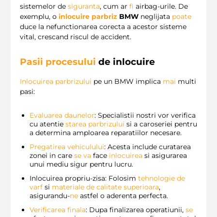
sistemelor de
siguranta
, cum ar
fi
airbag-urile. De
exemplu, o
inlocuire parbriz
BMW
neglijata
poate
duce la nefunctionarea corecta a acestor sisteme
vital, crescand riscul de accident.
Pasii procesului
de inlocuire
Inlocuirea parbrizului
pe un BMW implica
mai
multi
pasi:
Evaluarea daunelor
: Specialistii nostri vor verifica
cu atentie
starea parbrizului
si a caroseriei pentru
a determina amploarea reparatiilor necesare.
Pregatirea vehiculului
: Acesta include curatarea
zonei in care
se
va
face
inlocuirea
si asigurarea
unui mediu sigur pentru lucru.
Inlocuirea propriu-zisa: Folosim
tehnologie de
varf
si
materiale de calitate superioara
,
asigurandu-
ne
astfel o aderenta perfecta.
Verificarea finala
: Dupa finalizarea operatiunii,
se