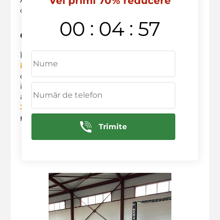
Vei primi 70% reducere
orice întrebare.
:
:
00
04
56
Concluzie
În concluzie, alegerea serviciului ideal pentru
inlocuire parbriz
BMW
nu este o sarcină ușoară,
dar, urmând acești pași, vei reuși să îți protejezi
investiția și să rămâi în
siguranță pe drum
. Nu
aștepta! Programează o întâlnire cu noi la
+373 603
36 236
sau vizitează site-ul nostru
anvelopele.md
pentru a beneficia de cele mai bune
servicii
!
Trimite
Deservim in urmatoarele raioane: Ciocana,
Rascani, Botanica, Centru, Sculeni, Buiucani