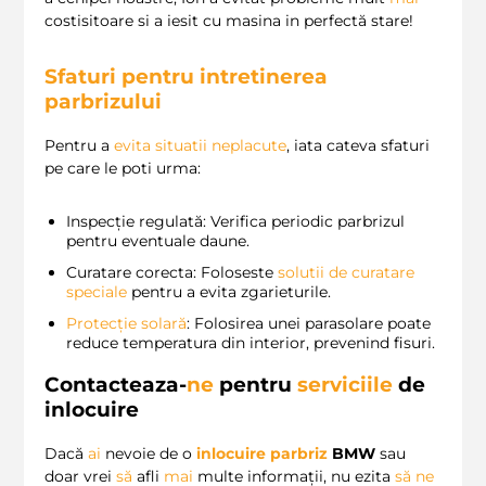
costisitoare si a iesit cu masina in perfectă stare!
Sfaturi pentru intretinerea
parbrizului
Pentru a
evita
situatii neplacute
, iata cateva sfaturi
pe care le poti urma:
Inspecție regulată: Verifica periodic parbrizul
pentru eventuale daune.
Curatare corecta: Foloseste
solutii de curatare
speciale
pentru a evita zgarieturile.
Protecție solară
: Folosirea unei parasolare poate
reduce temperatura din interior, prevenind fisuri.
Contacteaza-
ne
pentru
serviciile
de
inlocuire
Dacă
ai
nevoie de o
inlocuire parbriz
BMW
sau
doar vrei
să
afli
mai
multe informații, nu ezita
să
ne