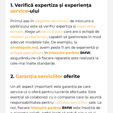
1. Verifică expertiza și experiența
service
-ului
Primul pas în
alegerea serviciului
de inlocuire a
parbrizului este să verifici expertiza și
experiența
echipei
. Alege un
service auto
care are o echipă de
meșteri profesioniști
, capabili să gestioneze în mod
adecvat modelele tale. De exemplu, la
anvelopele.md
, avem peste 11 ani de experiență și
echipă specializată
în
inlocuire parbriz
BMW
,
asigurându-ne că fiecare reparație este realizată la
cele mai înalte standarde.
2.
Garanția serviciilor
oferite
Un alt aspect important este garanția pe care
service-ul o oferă pentru lucrările efectuate. Este
esențial să colaborezi cu o companie care își asumă
responsabilitatea pentru
calitatea serviciilor
sale. La
noi, fiecare
inlocuire parbriz
BMW
este însoțită de