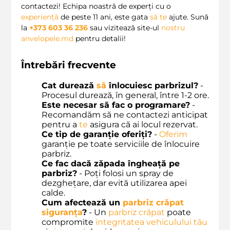
contactezi! Echipa noastră de experți cu o
experiență
de peste 11 ani, este gata
să
te
ajute. Sună
la
+373 603 36 236
sau vizitează site-ul
nostru
anvelopele.md
pentru detalii!
Întrebări frecvente
Cat durează
să
înlocuiesc parbrizul?
-
Procesul durează, în general, între 1-2 ore.
Este necesar să fac o programare?
-
Recomandăm să ne contactezi anticipat
pentru a
te
asigura că ai locul rezervat.
Ce tip de garanție oferiți?
-
Oferim
garanție pe toate serviciile de înlocuire
parbriz.
Ce fac dacă zăpada îngheață pe
parbriz?
- Poți folosi un spray de
dezghețare, dar evită utilizarea apei
calde.
Cum afectează un
parbriz crăpat
siguranța
?
- Un
parbriz crăpat
poate
compromite
integritatea vehiculului
tău