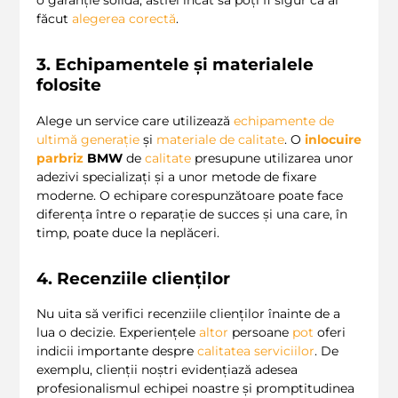
o garanție solidă, astfel încât să poți fi sigur că ai
făcut
alegerea corectă
.
3. Echipamentele și materialele
folosite
Alege un service care utilizează
echipamente de
ultimă generație
și
materiale de calitate
. O
inlocuire
parbriz
BMW
de
calitate
presupune utilizarea unor
adezivi specializați și a unor metode de fixare
moderne. O echipare corespunzătoare poate face
diferența între o reparație de succes și una care, în
timp, poate duce la neplăceri.
4. Recenziile clienților
Nu uita să verifici recenziile clienților înainte de a
lua o decizie. Experiențele
altor
persoane
pot
oferi
indicii importante despre
calitatea serviciilor
. De
exemplu, clienții noștri evidențiază adesea
profesionalismul echipei noastre și promptitudinea