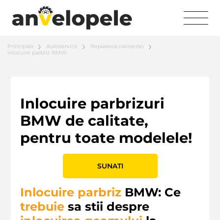
Principala
Autoservice
Repararea caroseriei
inlocuire parbriz BMW
Inlocuire parbrizuri
BMW de calitate,
pentru toate modelele!
SUNATI
Inlocuire parbriz
BMW: Ce
trebuie
sa stii despre