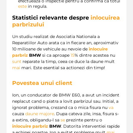
efectueaza o inspectie pentru a confirma ca totul
este
in regula.
Statistici relevante despre
inlocuirea
parbrizului
Un studiu realizat de Asociatia Nationala a
Reparatiilor Auto arata ca in fiecare an, aproximativ
10 milioane de vehicule au nevoie de
inlocuire
parbriz
BMW
si ca aproape
15
% dintre acestea nu
sunt
reparate la timp, ceea ce duce la daune mult
mai
mari. Este esential sa actionezi din timp!
Povestea unui client
Ion, un conducator de BMW E60, a avut un incident
neplacut cand o piatra a lovit parbrizul sau. Initial, a
ignorat problema, crezand ca o mica fisura nu
va
cauza
daune majore
. Dupa cateva zile, insa, fisura s-
a extins, obligandu-l sa
se
prezinte pentru o
inlocuire parbriz
BMW
. Datorita interventiei rapide
a echipei noastre, Ion a evitat probleme mult
mai