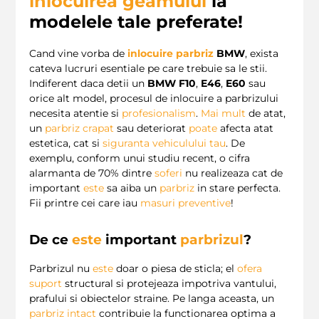
inlocuirea geamului
la
modelele tale preferate!
Cand vine vorba de
inlocuire parbriz
BMW
, exista
cateva lucruri esentiale pe care trebuie sa le stii.
Indiferent daca detii un
BMW F10
,
E46
,
E60
sau
orice alt model, procesul de inlocuire a parbrizului
necesita atentie si
profesionalism
.
Mai
mult
de atat,
un
parbriz crapat
sau deteriorat
poate
afecta atat
estetica, cat si
siguranta vehiculului
tau
. De
exemplu, conform unui studiu recent, o cifra
alarmanta de 70% dintre
soferi
nu realizeaza cat de
important
este
sa aiba un
parbriz
in stare perfecta.
Fii printre cei care iau
masuri preventive
!
De ce
este
important
parbrizul
?
Parbrizul nu
este
doar o piesa de sticla; el
ofera
suport
structural si protejeaza impotriva vantului,
prafului si obiectelor straine. Pe langa aceasta, un
parbriz intact
contribuie la functionarea optima a