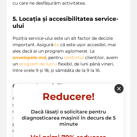
cu care ne desfășurăm activitatea.
5. Locația și accesibilitatea service-
ului
Poziția service-ului este un alt factor de decizie
important. Asigură-
te
că este ușor accesibil, mai
ales dacă ai un program aglomerat. La
anvelopele.md
, pentru
confortul
clienților, avem
un
program de lucru
flexibil, de luni până vineri,
între orele 9 și 18, și sâmbăta de la 9 la 16.
6. Prețul serviciilor
Reducere!
Ultimul, dar nu cel din urmă aspect, este costul
serviciilor. Încearcă să compari prețurile între
diferite ateliere și asigură-
te
că primești un
raport
Dacă lăsați o solicitare pentru
diagnosticarea mașinii în decurs de 5
calitate-preț
corect. La noi, poți consulta prețurile
minute
pentru
inlocuire parbriz
BMW
direct pe site-ul
nostru, iar echipa de
servicii clienți
, coordonată de
Alexandra, este disponibilă pentru a răspunde la