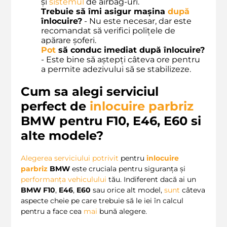
și
sistemul
de airbag-uri.
Trebuie să îmi asigur mașina
după
înlocuire?
- Nu este necesar, dar este
recomandat să verifici polițele de
apărare șoferi.
Pot
să conduc imediat după înlocuire?
- Este bine să aștepți câteva ore pentru
a permite adezivului să se stabilizeze.
Cum sa alegi serviciul
perfect de
inlocuire parbriz
BMW pentru F10, E46, E60 si
alte modele?
Alegerea serviciului potrivit
pentru
inlocuire
parbriz
BMW
este cruciala pentru siguranța și
performanța vehiculului
tău. Indiferent dacă ai un
BMW F10
,
E46
,
E60
sau orice alt model,
sunt
câteva
aspecte cheie pe care trebuie să le iei în calcul
pentru a face cea
mai
bună alegere.