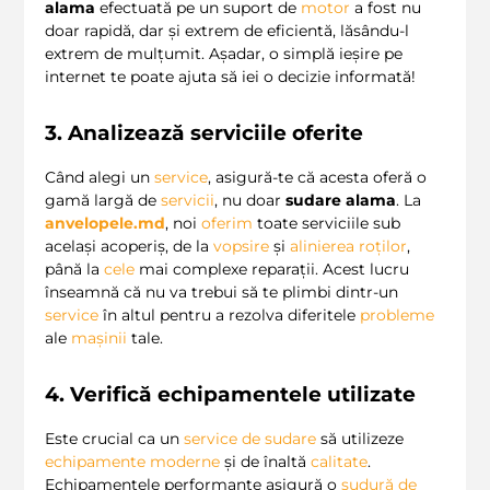
alama
efectuată pe un suport de
motor
a fost nu
doar rapidă, dar și extrem de eficientă, lăsându-l
extrem de mulțumit. Așadar, o simplă ieșire pe
internet te poate ajuta să iei o decizie informată!
3. Analizează serviciile oferite
Când alegi un
service
, asigură-te că acesta oferă o
gamă largă de
servicii
, nu doar
sudare alama
. La
anvelopele.md
, noi
oferim
toate serviciile sub
același acoperiș, de la
vopsire
și
alinierea roților
,
până la
cele
mai complexe reparații. Acest lucru
înseamnă că nu va trebui să te plimbi dintr-un
service
în altul pentru a rezolva diferitele
probleme
ale
mașinii
tale.
4. Verifică echipamentele utilizate
Este crucial ca un
service de sudare
să utilizeze
echipamente moderne
și de înaltă
calitate
.
Echipamentele performante asigură o
sudură de