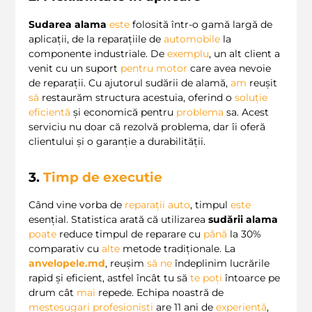
Sudarea alama
este
folosită într-o gamă largă de
aplicații, de la reparațiile de
automobile
la
componente industriale. De
exemplu
, un alt client a
venit cu un suport
pentru motor
care avea nevoie
de reparații. Cu ajutorul sudării de alamă,
am
reușit
să
restaurăm structura acestuia, oferind o
soluție
eficientă
și economică pentru
problema
sa. Acest
serviciu nu doar că rezolvă problema, dar îi oferă
clientului și o garanție a durabilității.
3.
Timp de executie
Când vine vorba de
reparații auto
, timpul
este
esențial. Statistica arată că utilizarea
sudării alama
poate
reduce timpul de reparare cu
până
la 30%
comparativ cu
alte
metode tradiționale. La
anvelopele.md
, reușim
să
ne
îndeplinim lucrările
rapid și eficient, astfel încât tu să
te
poți
întoarce pe
drum cât
mai
repede. Echipa noastră de
meșteșugari profesioniști
are 11 ani de
experiență
,