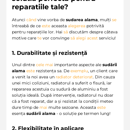
reparatiile tale?
Atunci
când
vine vorba de
sudarea alama
, mulți
se
întreabă de ce
este
aceasta
alegerea
potrivită
pentru reparațiile lor. Hai
să
discutăm despre câteva
motive care
te
vor convinge
să
alegi
acest
serviciu!
1. Durabilitate și rezistență
Unul dintre
cele
mai
importante aspecte ale
sudării
alama
este
rezistența sa. De
exemplu
, un client care
a venit la noi avea un
radiator deteriorat
. Din cauza
unei mici coliziuni, radiatorul a suferit o fisură, iar
repararea acestuia cu sudură de aluminiu a fost
soluția ideală. După intervenție, radiatorul nu doar
că a fost reparat, dar a și rezistat la condiții meteo
dure timp de
mai
multe sezoane. Aceasta
este
esența
sudării alama
- o soluție pe termen lung!
2. Flexibilitate în aplicare