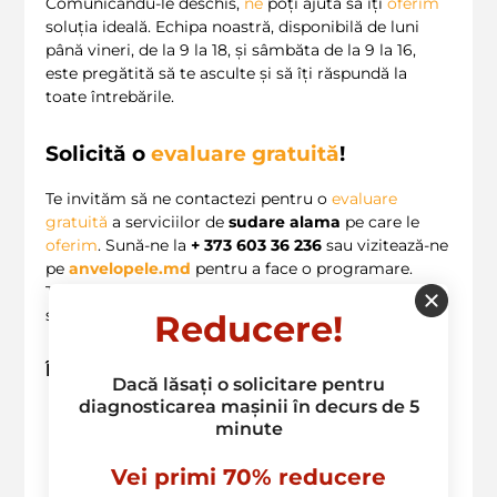
Comunicându-le deschis,
ne
poți ajuta să îți
oferim
soluția ideală. Echipa noastră, disponibilă de luni
până vineri, de la 9 la 18, și sâmbăta de la 9 la 16,
este pregătită să te asculte și să îți răspundă la
toate întrebările.
Solicită o
evaluare gratuită
!
Te invităm să ne contactezi pentru o
evaluare
gratuită
a serviciilor de
sudare alama
pe care le
oferim
. Sună-ne la
+ 373 603 36 236
sau vizitează-ne
pe
anvelopele.md
pentru a face o programare.
Teamul
nostru
expert este
aici
să te ajute să găsești
soluția ideală pentru nevoile tale!
Reducere!
Întrebări frecvente
Dacă lăsați o solicitare pentru
diagnosticarea mașinii în decurs de 5
Ce tipuri de
servicii de sudare
oferiți?
minute
Cât timp durează o reparație prin sudare?
Vei primi 70% reducere
Oferiți garanții pentru lucrările efectuate?