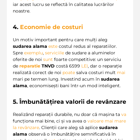
iar acest lucru se reflectă în calitatea lucrărilor
noastre.
4.
Economie de costuri
Un motiv important pentru care mulți aleg
sudarea alama
este
costul redus al reparatiilor.
Spre
exemplu
,
serviciile
de sudare a aluminelor
oferite de noi
sunt
foarte competitive: un serviciu
de
reparatie
TNVD
costă 6599
LEI
, dar o reparație
realizată corect de noi
poate
salva costuri mult
mai
mari pe termen lung. Investind acum în
sudarea
alama
, economisești bani într-un mod inteligent.
5. Îmbunătățirea valorii de revânzare
Realizând reparații durabile, nu doar că mașina ta
va
funcționa mai bine, ci și va avea o
valoare mai mare
la revânzare
. Clienții care aleg să aplice
sudarea
alama
observă o îmbunătățire semnificativă în