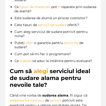
Ce
tipuri de materiale
pot
fi
reparate prin sudarea
de alamă?
Este sudarea de alumă un proces costisitor?
Cate tipuri de
servicii de sudare
oferiți?
Cum aleg serviciul de sudare potrivit pentru
mine?
Puteți
oferi
o garanție pentru
serviciile
de
sudare?
Cum pot să-mi fac o programare?
Ce
trebuie
să aduc la întâlnire pentru evaluare?
Cum să
alegi
serviciul ideal
de sudare alama pentru
nevoile tale?
Când vine vorba de
sudarea alama
, fii sigur că
alegerea furnizorului
de
servicii
potrivit este
esențială pentru a obține rezultatele dorite. De