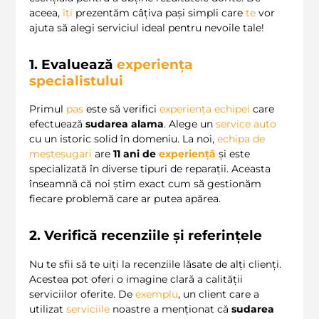
aceea,
îți
prezentăm câțiva pași simpli care
te
vor
ajuta să alegi serviciul ideal pentru nevoile tale!
1. Evaluează
experiența
specialistului
Primul
pas
este să verifici
experiența echipei
care
efectuează
sudarea alama
. Alege un
service auto
cu un istoric solid în domeniu. La noi,
echipa de
meșteșugari
are
11 ani de
experiență
și este
specializată în diverse tipuri de reparații. Aceasta
înseamnă că noi știm exact cum să gestionăm
fiecare problemă care ar putea apărea.
2. Verifică recenziile și referințele
Nu te sfii să te uiți la recenziile lăsate de alți clienți.
Acestea pot oferi o imagine clară a calității
serviciilor oferite. De
exemplu
, un client care a
utilizat
serviciile
noastre a menționat că
sudarea