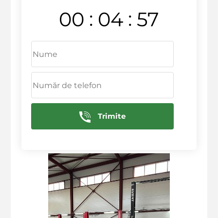
Cum pot să fac o programare pentru o evaluare?
:
:
00
04
56
Care
sunt
prețurile pentru serviciile de sudare?
Ce
echipamente
folosiți pentru sudare?
Cât de repede pot să obțin o evaluare?
Sunt
disponibile
oferte speciale
pentru
clienți
fideli
?
Ce
tipuri de materiale
pot fi sudate?
Este sudarea salama potrivită pentru toate
tipurile de vehicule?
Trimite
Deservim in urmatoarele raioane: Ciocana,
Rascani, Botanica, Centru, Sculeni, Buiucani