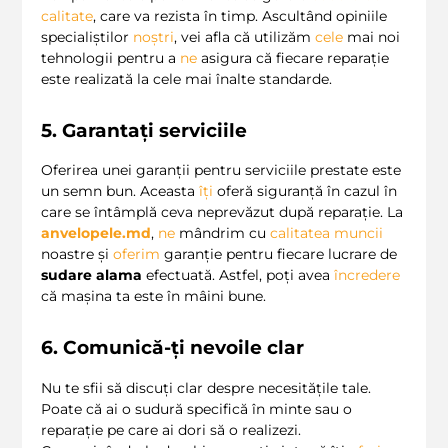
calitate
, care va rezista în timp. Ascultând opiniile
specialiștilor
noștri
, vei afla că utilizăm
cele
mai noi
tehnologii pentru a
ne
asigura că fiecare reparație
este realizată la cele mai înalte standarde.
5. Garantați serviciile
Oferirea unei garanții pentru serviciile prestate este
un semn bun. Aceasta
îți
oferă siguranță în cazul în
care se întâmplă ceva neprevăzut după reparație. La
anvelopele.md
,
ne
mândrim cu
calitatea muncii
noastre și
oferim
garanție pentru fiecare lucrare de
sudare alama
efectuată. Astfel, poți avea
încredere
că mașina ta este în mâini bune.
6. Comunică-ți nevoile clar
Nu te sfii să discuți clar despre necesitățile tale.
Poate că ai o sudură specifică în minte sau o
reparație pe care ai dori să o realizezi.