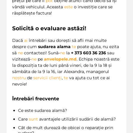
prețul pe care îl
pot
obține atunci când decid să își
vândă vehiculul. Aceasta
este
o investiție care se
răsplătește factura!
Solicită o evaluare astăzi!
Dacă
ai
întrebări sau dorești să afli mai multe
despre cum
sudarea alama
te
poate ajuta, nu ezita
să
ne
contactezi! Sună-
ne
la
+ 373 603 36 236
sau
vizitează-
ne
pe
anvelopele.md
. Echipa noastră este
la dispoziția ta de luni până vineri, de la 9 la 18 și
sâmbăta de la 9 la 16, iar Alexandra, managerul
nostru
de
servicii clienți
,
te
va ajuta cu tot ce ai
nevoie!
Întrebări frecvente
Ce este sudarea alamă?
Care
sunt
avantajele utilizării sudării de alamă?
Cât de mult durează de obicei o reparație prin
sudare?