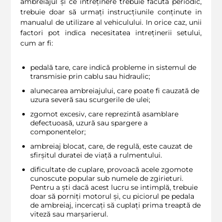
ambreiajul și ce intreținere trebuie făcută periodic,
trebuie doar să urmați instrucțiunile conținute in
manualul de utilizare al vehiculului. In orice caz, unii
factori pot indica necesitatea intreținerii setului,
cum ar fi:
pedală tare, care indică probleme in sistemul de
transmisie prin cablu sau hidraulic;
alunecarea ambreiajului, care poate fi cauzată de
uzura severă sau scurgerile de ulei;
zgomot excesiv, care reprezintă asamblare
defectuoasă, uzură sau spargere a
componentelor;
ambreiaj blocat, care, de regulă, este cauzat de
sfirșitul duratei de viață a rulmentului.
dificultate de cuplare, provoacă acele zgomote
cunoscute popular sub numele de zgirieturi.
Pentru a ști dacă acest lucru se intimplă, trebuie
doar să porniți motorul și, cu piciorul pe pedala
de ambreiaj, incercați să cuplați prima treaptă de
viteză sau marșarierul.