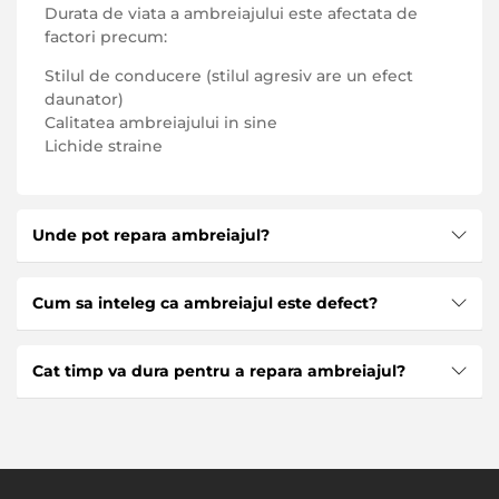
Durata de viata a ambreiajului este afectata de
factori precum:
Stilul de conducere (stilul agresiv are un efect
daunator)
Calitatea ambreiajului in sine
Lichide straine
Unde pot repara ambreiajul?
Pe site-ul nostru va puteti inscrie pentru reparatii
Cum sa inteleg ca ambreiajul este defect?
auto online chiar acum! Vom repara ambreiajul
masinii dvs. cat mai repede posibil si la cele mai
Semnele de defectare a ambreiajului sunt:
bune preturi.
Cat timp va dura pentru a repara ambreiajul?
Zgomot de eliberare a ambreiajului
De obicei dureaza de la 4 ore pentru a repara
Mirosul de ardere in cabina
ambreiajul in serviciul nostru auto. Mesterii nostri
Vibratii si sunete straine
lucreaza cu cele mai bune instrumente si se ofera
o garantie pentru toate lucrarile.