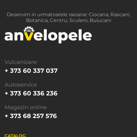
Accelerare grea
Deservim in urmatoarele raioane: Ciocana, Rascani,
Botanica, Centru, Sculeni, Buiucani
Vulcanizare
+ 373 60 337 037
Autoservice
+ 373 60 336 236
Magazin online
+ 373 68 257 576
CATALOG