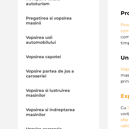
autoturism
Pr
Pregatirea si vopsirea
masinii
Proc
com
com
Vopsirea usii
automobilului
timp
Vopsirea capotei
U
Vops
Vopsire partea de jos a
masi
caroseriei
prin
Vopsirea si lustruirea
masinilor
Ex
Cu
1
Vopsirea si indreptarea
vor
masinilor
ofer
vehi