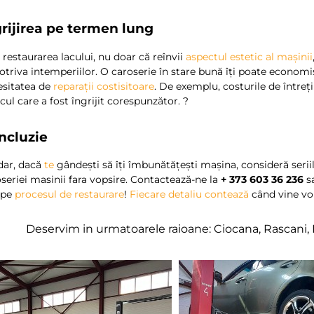
grijirea pe termen lung
 restaurarea lacului, nu doar că reînvii
aspectul estetic al mașinii
triva intemperiilor. O caroserie în stare bună îți poate econom
esitatea de
reparații costisitoare
. De exemplu, costurile de între
cul care a fost îngrijit corespunzător. ?
ncluzie
dar, dacă
te
gândești să îți îmbunătățești mașina, consideră seriile
seriei masinii fara vopsire. Contactează-ne la
+ 373 603 36 236
s
epe
procesul de restaurare
!
Fiecare detaliu contează
când vine vo
Deservim in urmatoarele raioane: Ciocana, Rascani, 