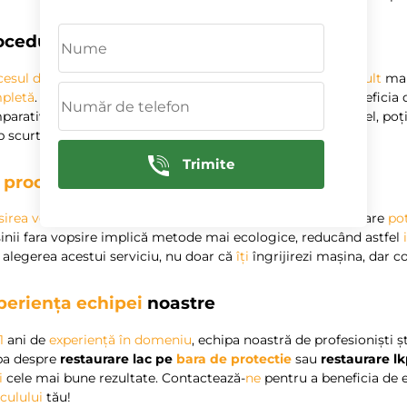
ocedura simplă și rapidă
esul de restaurare
a lacului fără vopsire este, de obicei,
mult
mai
pletă
. Plimbarea mașinii tale la un specialist pentru a beneficia
parativ cu zilele necesare pentru o
vopsire completă
. Astfel, poț
 scurt. ⏱️
Trimite
n
proces ecologic
irea vehiculului
implică utilizarea de substanțe chimice care
po
nii fara vopsire implică metode mai ecologice, reducând astfel
 alegerea acestui serviciu, nu doar că
îți
îngrijirezi mașina, dar co
periența echipei
noastre
1
ani de
experiență în domeniu
, echipa noastră de profesioniști ș
ba despre
restaurare lac pe
bara de protectie
sau
restaurare l
i
cele mai bune rezultate. Contactează-
ne
pentru a beneficia de 
culului
tău!