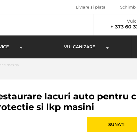
Livrare si plata
Schimb 
Vulc
+ 373 60 3
VICE
VULCANIZARE
serie masina
estaurare lacuri auto pentru c
rotectie si lkp masini
SUNATI