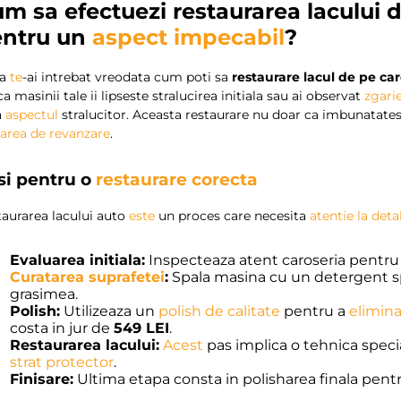
m sa efectuezi restaurarea lacului 
entru un
aspect impecabil
?
ca
te
-ai intrebat vreodata cum poti sa
restaurare lacul de pe car
ca masinii tale ii lipseste stralucirea initiala sau ai observat
zgarie
a
aspectul
stralucitor. Aceasta restaurare nu doar ca imbunatatest
oarea de revanzare
.
si pentru o
restaurare corecta
taurarea lacului auto
este
un proces care necesita
atentie la detal
Evaluarea initiala:
Inspecteaza atent caroseria pentru a 
Curatarea suprafetei
:
Spala masina cu un detergent sp
grasimea.
Polish:
Utilizeaza un
polish de calitate
pentru a
elimina
costa in jur de
549 LEI
.
Restaurarea lacului:
Acest
pas implica o tehnica specia
strat protector
.
Finisare:
Ultima etapa consta in polisharea finala pent