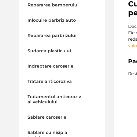
Cu
Repararea bamperului
p
Inlocuire parbriz auto
Da
Fie 
Repararea parbrizului
red
val
Sudarea plasticului
Pa
Indreptare caroserie
Res
Tratare anticoroziva
Tratamentul anticoroziv
al vehiculului
Sablare caroserie
Sablare cu nisip a