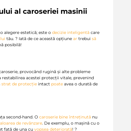
lui al caroseriei masinii
 o alegere estetică; este o
decizie inteligentă
care
lui
tău. ?️ Iată de ce această opțiune
ar
trebui
să
ă posibilă!
caroserie, provocând rugină și alte probleme
a restabilirea acestei protecții vitale, prevenind
n
strat de protecție
intact
poate
avea o durată de
piața second-hand. O
caroserie bine întreținută
nu
aloarea de revânzare
. De exemplu, o mașină cu o
ț față de una cu
vopsea deteriorată
! ?