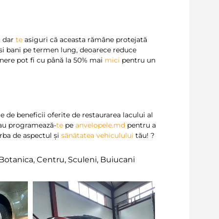
, dar
te
asiguri că aceasta rămâne protejată
isi bani pe termen lung, deoarece reduce
ținere pot fi cu până la 50% mai
mici
pentru un
 de beneficii oferite de restaurarea lacului al
au programează-
te
pe
anvelopele.md
pentru a
rba de aspectul și
sănătatea vehiculului
tău! ?
Botanica, Centru, Sculeni, Buiucani