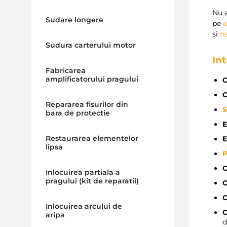
Nu 
Sudare longere
pe
și
n
Sudura carterului motor
In
Fabricarea
amplificatorului pragului
C
Repararea fisurilor din
bara de protectie
E
Restaurarea elementelor
E
lipsa
P
C
Inlocuirea partiala a
pragului (kit de reparatii)
O
C
Inlocuirea arcului de
C
aripa