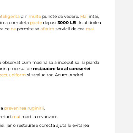
nteligenta
din
multe
puncte de vedere.
Mai
intai,
psirea completa
poate
depasi
3000 LEI
. In al doilea
eea ce
ne
permite sa
oferim
servicii de cea
mai
 observat cum masina sa a inceput sa isi piarda
prin procesul de
restaurare lac al caroseriei
pect uniform
si stralucitor. Acum, Andrei
 la
prevenirea ruginirii
.
returi
mai
mari la revanzare.
ei, iar o restaurare corecta ajuta la evitarea