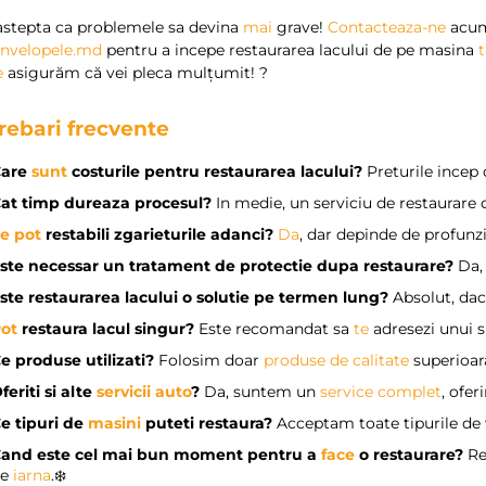
astepta ca problemele sa devina
mai
grave!
Contacteaza-ne
acum
anvelopele.md
pentru a incepe restaurarea lacului de pe masina
e
asigurăm că vei pleca mulțumit! ?️
trebari frecvente
Care
sunt
costurile pentru restaurarea lacului?
Preturile incep 
at timp dureaza procesul?
In medie, un serviciu de restaurare 
Se
pot
restabili zgarieturile adanci?
Da
, dar depinde de profunz
ste necessar un tratament de protectie dupa restaurare?
Da,
ste restaurarea lacului o solutie pe termen lung?
Absolut, daca
ot
restaura lacul singur?
Este recomandat sa
te
adresezi unui s
e produse utilizati?
Folosim doar
produse de calitate
superioar
feriti si alte
servicii auto
?
Da, suntem un
service complet
, ofer
e tipuri de
masini
puteti restaura?
Acceptam toate tipurile de ve
and este cel mai bun moment pentru a
face
o restaurare?
Re
de
iarna
.❄️