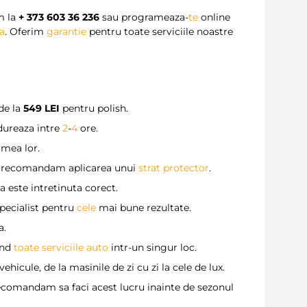
 la
+ 373 603 36 236
sau programeaza-
te
online
ta
. Oferim
garantie
pentru toate serviciile noastre
de la
549 LEI
pentru polish.
dureaza intre
2
-
4
ore.
imea lor.
 recomandam aplicarea unui
strat protector
.
 este intretinuta corect.
pecialist pentru
cele
mai bune rezultate.
a.
ind
toate serviciile auto
intr-un singur loc.
hicule, de la masinile de zi cu zi la cele de lux.
comandam sa faci acest lucru inainte de sezonul