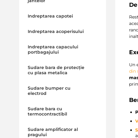
jantelor
De
Indreptarea capotei
Rest
ace
rand
Indreptarea acoperisului
inal
Indreptarea capacului
Ex
portbagajului
Un e
Sudare bara de protecție
din 
cu plasa metalica
mas
pri
Sudare bumper cu
electrod
Be
Sudare bara cu
P
termocontractibil
V
Sudare amplificator al
S
pragului
a