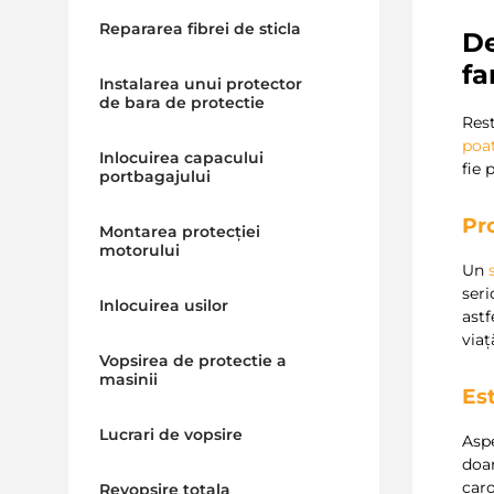
Repararea fibrei de sticla
De
fa
Instalarea unui protector
de bara de protectie
Rest
poa
Inlocuirea capacului
fie 
portbagajului
Pr
Montarea protecției
motorului
Un
seri
Inlocuirea usilor
astf
viaț
Vopsirea de protectie a
masinii
Es
Lucrari de vopsire
Aspe
doar
caro
Revopsire totala