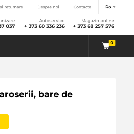
Ro
si returnare
Despre noi
Contacte
anizare
Autoservice
Magazin online
37 037
+ 373 60 336 236
+ 373 68 257 576
0
aroserii, bare de