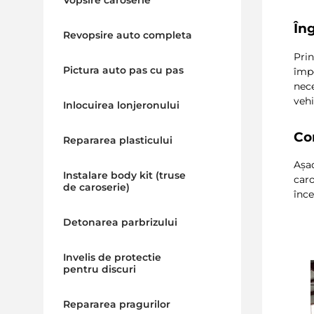
Vopsire caroserie
În
Revopsire auto completa
Prin
Pictura auto pas cu pas
împo
nec
vehi
Inlocuirea lonjeronului
Co
Repararea plasticului
Așa
Instalare body kit (truse
caro
de caroserie)
înc
Detonarea parbrizului
Invelis de protectie
pentru discuri
Repararea pragurilor