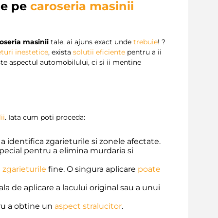
de pe
caroseria masinii
oseria masinii
tale, ai ajuns exact unde
trebuie
! ?
turi inestetice
, exista
solutii eficiente
pentru a ii
e aspectul automobilului, ci si ii mentine
ii
. Iata cum poti proceda:
identifica zgarieturile si zonele afectate.
ecial pentru a elimina murdaria si
 zgarieturile
fine. O singura aplicare
poate
la de aplicare a lacului original sau a unui
ru a obtine un
aspect stralucitor
.