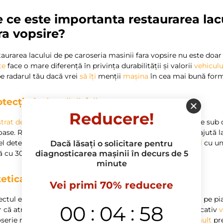
 ce este importanta restaurarea lacu
ra vopsire?
aurarea lacului de pe caroseria masinii fara vopsire nu este doar
te
face o mare diferență în privința durabilității și valorii
vehiculu
pe radarul tău dacă vrei
să
îți
menții
mașina
în cea mai bună form
otecție îmbunătățită
Reducere!
strat de lac
deteriorat
poate
duce la expunerea metalului de sub 
oase. Restaurarea lacului al caroseriei masinii fara vopsire ajută l
el deteriorarea pe termen lung.
Se
estimează că un
vehicul
cu u
Dacă lăsați o solicitare pentru
diagnosticarea mașinii în decurs de 5
ă cu 30% mai mare comparativ cu unul cu lac deteriorat.
minute
tetica
și
valoarea de revânzare
Vei primi 70% reducere
ctul exterior al
mașinii
joacă un rol crucial în evaluarea sa pe 
:
:
00
04
57
 că atrage priviri admirative, dar poate
să
crească semnificativ
v
serie restaurată corect poate obține cu până la
15
% mai
mult
pre