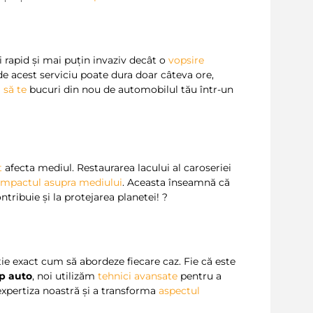
 rapid și mai puțin invaziv decât o
vopsire
 de acest serviciu poate dura doar câteva ore,
i
să
te
bucuri din nou de automobilul tău într-un
t
afecta mediul. Restaurarea lacului al caroseriei
impactul asupra mediului
. Aceasta înseamnă că
ntribuie și la protejarea planetei! ?
tie exact cum să abordeze fiecare caz. Fie că este
kp auto
, noi utilizăm
tehnici avansate
pentru a
expertiza noastră și a transforma
aspectul