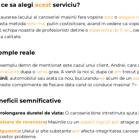
 ce sa alegi
acest
serviciu?
aurarea lacului al caroseriei masinii fara vopsire
este
o
alegere i
asta metoda
este
mai
putin costisitoare, avand in vedere ca vo
, echipa noastra de profesionisti detine o
experienta de 11 ani
, c
ta calitate.
emple reale
xemplu demn de mentionat este cazul unui client, Andrei, care a
stralucire
dupa o
iarna
grea. A venit la noi si, dupa ce
am
trecut 
inii
, automobilul sau arata ca nou, bucurandu-
se
acum de un
as
meste complimente de fiecare data cand isi conduce masina! ?✨
neficii semnificative
rolongarea duratei de viata:
O caroserie bine intretinuta ajuta
aloare de revanzare
:
Masinile cu un
aspect ingrijit
pot
atrage p
iguranta
:
Uleiul si alte substante
pot
afecta integritatea caroseri
cestor probleme.