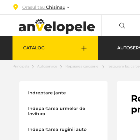
Orasul tau
Chisinau
+
CATALOG
AUTOSER
Principala
Autoservice
Repararea caroseriei
restaurare lac caro
Indreptare jante
R
p
Indepartarea urmelor de
lovitura
Indepartarea ruginii auto