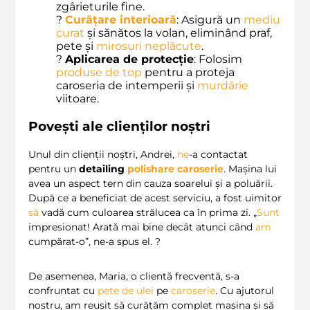
zgârieturile fine.
?
Curățare interioară
: Asigură un
mediu
curat
și sănătos la volan, eliminând praf,
pete și
mirosuri neplăcute
.
?️
Aplicarea de protecție
: Folosim
produse de top
pentru a proteja
caroseria de intemperii și
murdărie
viitoare.
Povești ale clienților noștri
Unul din clienții noștri, Andrei,
ne
-a contactat
pentru un
detailing
polishare caroserie
. Mașina lui
avea un aspect tern din cauza soarelui și a poluării.
După ce a beneficiat de acest serviciu, a fost uimitor
să
vadă cum culoarea strălucea ca în prima zi. „
Sunt
impresionat! Arată mai bine decât atunci când
am
cumpărat-o”, ne-a spus el. ?
De asemenea, Maria, o clientă frecventă, s-a
confruntat cu
pete de ulei
pe
caroserie
. Cu ajutorul
nostru, am reușit să curățăm complet mașina și să