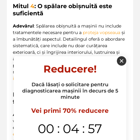
Mitul
4
: O spălare obișnuită este
suficientă
Adevărul
: Spălarea obișnuită a mașinii nu include
tratamentele necesare pentru a
proteja vopseaua
și
a îmbunătăți aspectul. Detailingul oferă o abordare
sistematică, care include nu doar curățarea
exterioară, ci și îngrijirea interiorului, lustruirea și
aplicarea de ceruri și sealants. Aceste tratamente
protejează împotriva intemperiilor și poluării,
Reducere!
menținând nu doar aspectul exterior, ci și
confortul
interior
. ?️
Dacă lăsați o solicitare pentru
diagnosticarea mașinii în decurs de 5
Mitul
5
: Toți specialiștii în detailing
minute
folosesc aceleași tehnici
Vei primi 70% reducere
Adevărul
:
Calitatea serviciilor
de detailing poate
varia semnificativ de la un specialist la altul. Este
:
:
00
04
56
esențial să alegi un
service
care utilizează
echipamente de ultimă generație
și care
are
o bună