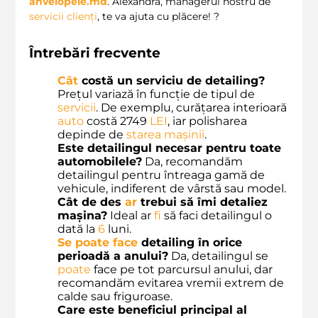
anvelopele.md
. Alexandra, managerul nostru de
servicii clienți
, te va ajuta cu plăcere! ?️
Întrebări frecvente
Cât
costă un serviciu de detailing?
Prețul variază în funcție de tipul de
servicii
. De exemplu, curățarea interioară
auto
costă 2749
LEI
, iar polisharea
depinde de
starea mașinii
.
Este detailingul necesar pentru toate
automobilele?
Da, recomandăm
detailingul pentru întreaga gamă de
vehicule, indiferent de vârstă sau model.
Cât de des
ar
trebui să îmi detaliez
mașina?
Ideal ar
fi
să faci detailingul o
dată la
6
luni.
Se
poate
face
detailing în orice
perioadă a anului?
Da, detailingul se
poate
face pe tot parcursul anului, dar
recomandăm evitarea vremii extrem de
calde sau friguroase.
Care este beneficiul principal al