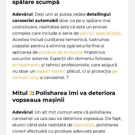
spălare scumpă
Adevărul
: Deși unii ar putea vedea
detailingul
caroseriei automobil
doar ca pe o spălare mai
costisitoare, realitatea este că este un proces
complex care include o serie de
servicii specializate
.
Acestea includ curățarea temeinică, lustruirea
vopselei pentru a elimina zgârieturile fine și
aplicarea de
produse de protecție
împotriva
socurilor externe. Experții din domeniu folosesc
echipamente
și tehnici profesioniste, care asigură
nu doar un
aspect estetic
plăcut, ci și protecția
pe
termen lung
a caroseriei. ?
Mitul
2
: Polisharea îmi va deteriora
vopseaua mașinii
Adevărul
: Un alt mit comun este că polisharea
caroseriei va uza sau va deteriora vopseaua. De fapt,
atunci când este realizată de
specialiști
, polisharea
corect efectuată cu produse adecvate poate