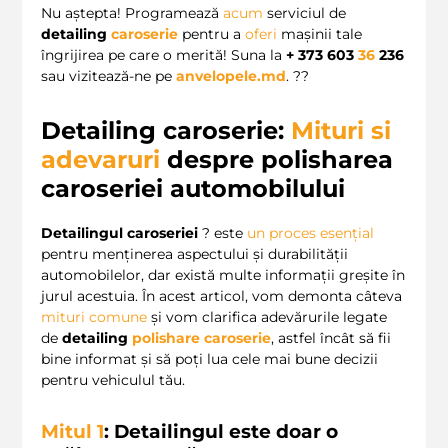
Nu aștepta! Programează
acum
serviciul de
detailing
caroserie
pentru a
oferi
mașinii tale
îngrijirea pe care o merită! Suna la
+ 373 603
36
236
sau vizitează-ne pe
anvelopele.md
. ??
Detailing caroserie:
Mituri si
adevaruri
despre polisharea
caroseriei automobilului
Detailingul caroseriei
? este
un proces esențial
pentru menținerea aspectului și durabilității
automobilelor, dar există multe informații greșite în
jurul acestuia. În acest articol, vom demonta câteva
mituri comune
și vom clarifica adevărurile legate
de
detailing
polishare caroserie
, astfel încât să fii
bine informat și să poți lua cele mai bune decizii
pentru vehiculul tău.
Mitul
1
: Detailingul este doar o