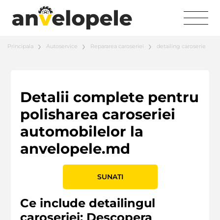
Principala
Autoservice
Repararea caroseriei
detailing caroserie
Detalii complete pentru
polisharea caroseriei
automobilelor la
anvelopele.md
SUNATI
Ce include detailingul
caroseriei: Descopera