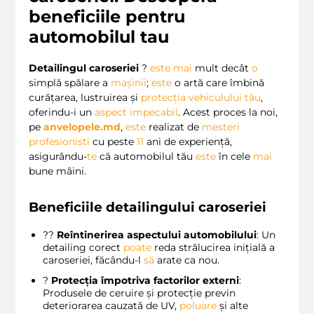
beneficiile pentru
automobilul tau
Detailingul caroseriei
?
este
mai
mult decât
o
simplă spălare a
mașinii
;
este
o artă care îmbină
curățarea, lustruirea și
protecția vehiculului
tău
,
oferindu-i un
aspect impecabil
. Acest proces la noi,
pe
anvelopele.md
,
este
realizat de
mesteri
profesionisti
cu peste
11
ani de experiență,
asigurându-
te
că automobilul tău
este
în cele
mai
bune mâini.
Beneficiile detailingului caroseriei
?️‍?️
Reîntinerirea aspectului automobilului
: Un
detailing corect
poate
reda strălucirea inițială a
caroseriei, făcându-l
să
arate ca nou.
?️
Protecția împotriva factorilor externi
:
Produsele de ceruire și protecție previn
deteriorarea cauzată de UV,
poluare
și alte