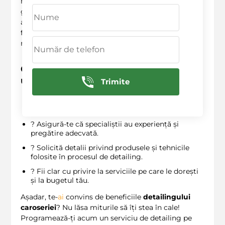
reputație. De exemplu, pe
anvelopele.md
, oferim o
gamă completă de
servicii de detailing
cu tehnici
adaptate fiecărui tip de
vehicul
, asigurându-ne că
fiecare mașină primește îngrijirea specifică
necesară. ?
Ce trebuie să știi înainte de a alege
un
service
de detailing
Trimite
? Verifică recenziile și evaluările clienților
anteriori.
? Asigură-te că specialiștii au experiență și
pregătire adecvată.
? Solicită detalii privind produsele și tehnicile
folosite în procesul de detailing.
?️ Fii clar cu privire la serviciile pe care le dorești
și la bugetul tău.
Așadar, te-
ai
convins de beneficiile
detailingului
caroseriei
? Nu lăsa miturile să îți stea în cale!
Programează-ți acum un serviciu de detailing pe