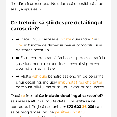
îi redăm frumusețea. „Nu știam că e posibil să arate
așa!”, a spus ea. ?
Ce trebuie să știi despre
detailingul
caroseriei
?
➡️ Detailingul caroseriei
poate
dura între
2
și
8
ore
, în funcție de dimensiunea automobilului și
de starea acestuia.
➡️ Este recomandat să faci acest proces o dată la
șase luni pentru a menține aspectul și protecția
optimă a mașinii tale.
➡️ Multe
vehicule
beneficiază enorm de pe urma
unui detailing, inclusiv
îmbunătățirea eficienței
combustibilului datorită unui exterior mai neted.
Dacă
te
întrebi
Ce include detailingul caroseriei?
sau vrei să afli mai multe detalii, nu ezita să ne
contactezi. Poți să ne suni la
+ 373 603
36
236
sau
să te programezi online
pe site-ul nostru