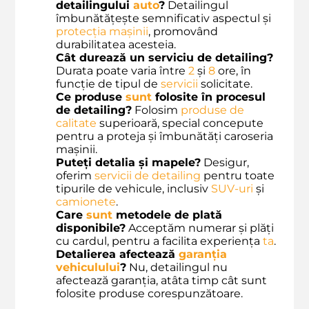
detailingului
auto
?
Detailingul
îmbunătățește semnificativ aspectul și
protecția mașinii
, promovând
durabilitatea acesteia.
Cât durează un serviciu de detailing?
Durata poate varia între
2
și
8
ore, în
funcție de tipul de
servicii
solicitate.
Ce produse
sunt
folosite în procesul
de detailing?
Folosim
produse de
calitate
superioară, special concepute
pentru a proteja și îmbunătăți caroseria
mașinii.
Puteți detalia și mapele?
Desigur,
oferim
servicii de detailing
pentru toate
tipurile de vehicule, inclusiv
SUV-uri
și
camionete
.
Care
sunt
metodele de plată
disponibile?
Acceptăm numerar și plăți
cu cardul, pentru a facilita experiența
ta
.
Detalierea afectează
garanția
vehiculului
?
Nu, detailingul nu
afectează garanția, atâta timp cât sunt
folosite produse corespunzătoare.