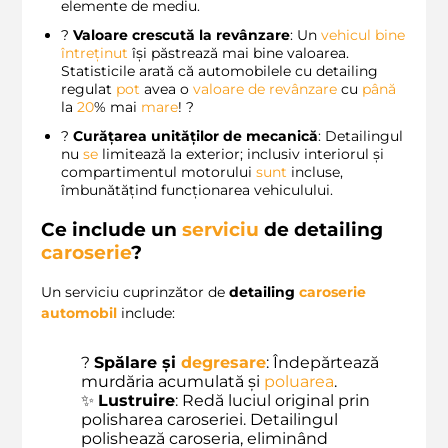
elemente de mediu.
?
Valoare crescută la revânzare
: Un
vehicul bine
întreținut
își păstrează mai bine valoarea.
Statisticile arată că automobilele cu detailing
regulat
pot
avea o
valoare de revânzare
cu
până
la
20
% mai
mare
! ?
?
Curățarea unităților de mecanică
: Detailingul
nu
se
limitează la exterior; inclusiv interiorul și
compartimentul motorului
sunt
incluse,
îmbunătățind funcționarea vehiculului.
Ce include un
serviciu
de detailing
caroserie
?
Un serviciu cuprinzător de
detailing
caroserie
automobil
include:
?
Spălare și
degresare
: Îndepărtează
murdăria acumulată și
poluarea
.
✨
Lustruire
: Redă luciul original prin
polisharea caroseriei. Detailingul
polishează caroseria, eliminând