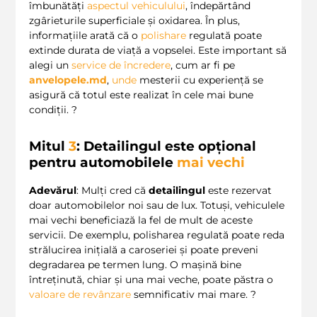
îmbunătăți
aspectul vehiculului
, îndepărtând
zgârieturile superficiale și oxidarea. În plus,
informațiile arată că o
polishare
regulată poate
extinde durata de viață a vopselei. Este important să
alegi un
service de încredere
, cum ar fi pe
anvelopele.md
,
unde
mesterii cu experiență se
asigură că totul este realizat în cele mai bune
condiții. ?️
Mitul
3
: Detailingul este opțional
pentru automobilele
mai vechi
Adevărul
: Mulți cred că
detailingul
este rezervat
doar automobilelor noi sau de lux. Totuși, vehiculele
mai vechi beneficiază la fel de mult de aceste
servicii. De exemplu, polisharea regulată poate reda
strălucirea inițială a caroseriei și poate preveni
degradarea pe termen lung. O mașină bine
întreținută, chiar și una mai veche, poate păstra o
valoare de revânzare
semnificativ mai mare. ?