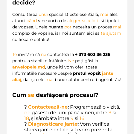
decide?
Consultarea
unui
specialist este esențială,
mai
ales
atunci
când
vine vorba de
alegerea culorii
și tipului
de vopsea. Unele nuanțe
pot
necesita un proces
mai
complex de vopsire, iar noi suntem aici să
te
ajutăm
cu fiecare detaliu!
Te
invităm să
ne
contactezi la
+ 373 603 36 236
pentru a stabili o întâlnire.
Ne
poți găsi la
anvelopele.md
, unde îți vom oferi toate
informațiile necesare despre
pretul vopsit
jante
aliaj
, dar și cele
mai
bune soluții pentru bugetul tău!
Cum
se
desfășoară procesul?
?
Contactează-ne
:
Programează o vizită,
ne
găsești de luni până vineri, între
9
și
18
, și sâmbătă între
9
și
16
.
?
Diagnosticare jante
:
Vom verifica
starea jantelor tale și ți vom prezenta