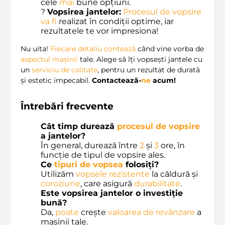
cele
mai
bune opțiuni.
?
Vopsirea jantelor:
Procesul de vopsire
va
fi
realizat în condiții optime, iar
rezultatele te vor impresiona!
Nu uita!
Fiecare detaliu contează
când vine vorba de
aspectul mașinii
tale. Alege să îți vopsești jantele cu
un
serviciu de calitate
, pentru un rezultat de durată
și estetic impecabil.
Contactează-
ne
acum!
Întrebări frecvente
Cât timp durează
procesul de vopsire
a jantelor?
În general, durează între
2
și
3
ore, în
funcție de tipul de vopsire ales.
Ce
tipuri de vopsea
folosiți?
Utilizăm
vopsele rezistente
la căldură și
coroziune
, care asigură
durabilitate
.
Este vopsirea jantelor o investiție
bună?
Da,
poate
crește
valoarea de revânzare
a
mașinii tale.