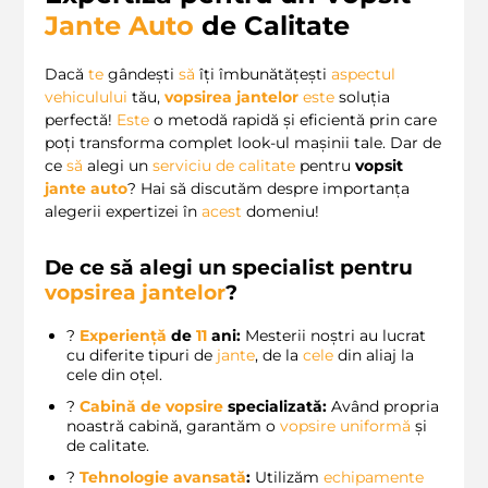
Jante Auto
de Calitate
Dacă
te
gândești
să
îți îmbunătățești
aspectul
vehiculului
tău,
vopsirea jantelor
este
soluția
perfectă!
Este
o metodă rapidă și eficientă prin care
poți transforma complet look-ul mașinii tale. Dar de
ce
să
alegi un
serviciu de calitate
pentru
vopsit
jante auto
? Hai să discutăm despre importanța
alegerii expertizei în
acest
domeniu!
De ce să alegi un specialist pentru
vopsirea jantelor
?
?️
Experiență
de
11
ani:
Mesterii noștri au lucrat
cu diferite tipuri de
jante
, de la
cele
din aliaj la
cele din oțel.
?
Cabină de vopsire
specializată:
Având propria
noastră cabină, garantăm o
vopsire uniformă
și
de calitate.
?
Tehnologie avansată
:
Utilizăm
echipamente