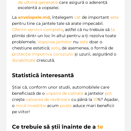
de ultimă generație
care asigură o aderență
excelentă a vopselei.
La
anvelopele.md
, înțelegem
cât
de important
este
pentru tine ca jantele tale să arate impecabil.
Oferim
servicii complete
, astfel că nu trebuie să
te
plimbi dintr-un loc în altul pentru a-ți rezolva toate
problemele.
Vopsirea jantelor
nu
este
doar o
chestiune estetică;
este
, de asemenea, o formă de
protecție împotriva coroziunii
și uzurii, asigurând o
durabilitate
crescută.
Statistică interesantă
Știai că, conform unor studii, automobilele care
beneficiază de o
vopsire de calitate
a jantelor
pot
crește
valoarea de revânzare
cu până la
10
%? Așadar,
o
mică investiție
acum
poate
aduce mari beneficii
pe viitor!
Ce trebuie să știi înainte de a
te