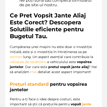
Ne poți suna sau completa formularul
de pe site-ul nostru.
Ce Pret Vopsit Jante Aliaj
Este Corect? Descopera
Solutiile eficiente pentru
Bugetul Tau.
Cumpărarea unei mașini nu este doar o investiție
inițială; este și o investiție în întreținerea sa pe
termen
lung. Un aspect esențial care contribuie la
valoarea de revânzare
a vehiculului este
vopsirea
jantelor
. Dar care este
pretul vopsit jante aliaj
? Hai
să analizăm
mai
detaliat acest aspect important!
Prețuri standard
pentru vopsirea
jantelor
Pentru a-ți face o idee despre costuri, este
important să știi că prețurile pentru
vopsit
jante