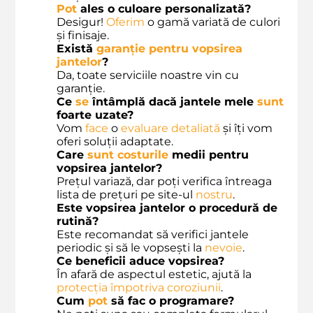
Pot
ales o culoare personalizată?
Desigur!
Oferim
o gamă variată de culori
și finisaje.
Există
garanție pentru vopsirea
jantelor
?
Da, toate serviciile noastre vin cu
garanție.
Ce
se
întâmplă dacă jantele mele
sunt
foarte uzate?
Vom
face
o
evaluare detaliată
și îți vom
oferi soluții adaptate.
Care
sunt
costurile
medii pentru
vopsirea jantelor?
Prețul variază, dar poți verifica întreaga
lista de prețuri pe site-ul
nostru
.
Este vopsirea jantelor o procedură de
rutină?
Este recomandat să verifici jantele
periodic și să le vopsești la
nevoie
.
Ce beneficii aduce vopsirea?
În afară de aspectul estetic, ajută la
protecția împotriva coroziunii
.
Cum
pot
să fac o programare?