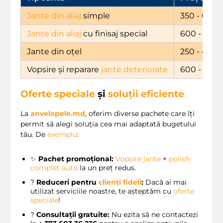
Jante din aliaj
simple
350 - 600
Jante din aliaj
cu finisaj special
600 - 900
Jante din oțel
250 - 450
Vopsire și reparare
jante deteriorate
600 -
1
,200
Oferte speciale
și
soluții eficiente
La
anvelopele.md
, oferim diverse pachete care îți
permit să alegi soluția cea mai adaptată bugetului
tău. De
exemplu
:
✨
Pachet promoțional:
Vopsire jante
+
polish
complet auto
la un preț redus.
?
Reduceri pentru
clienți fideli
:
Dacă ai mai
utilizat serviciile noastre, te așteptăm cu
oferte
speciale
!
?
Consultații gratuite:
Nu ezita să ne contactezi