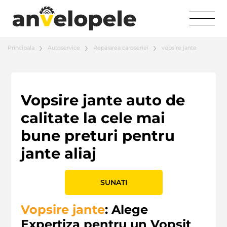
Principala
Autoservice
Repararea caroseriei
vopsire jante
Vopsire jante auto de
calitate la cele mai
bune preturi pentru
jante aliaj
SUNATI
Vopsire jante
: Alege
Expertiza pentru un Vopsit