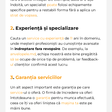
îndoită, un specialist
poate
folosi echipamente
specifice pentru a restabili forma fără a aplica un
strat de vopsea
.
2
. Experiență și specializare
Cauta un
service cu experiență
de
11
ani în domeniu,
unde meșterii profesioniști au cunoștințe avansate
în
indreptare fara revopsire
. De exemplu, la
anvelopele.md
, echipa noastră este bine pregătită
să
se
ocupe de orice tip de problemă, iar feedback-
ul
clienților confirmă acest lucru.
3
.
Garanția serviciilor
Un alt aspect important este garanția pe care
service
-ul o oferă. O firmă de încredere va oferi
întotdeauna o
garanție
pentru munca efectuată,
ceea ce îți va oferi liniștea că
mașina ta
este pe
mâini bune.