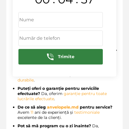
pentru orice tip de
vehicul
?
Da, se poate aplica
pe majoritatea vehiculelor, indiferent de vârstă.
Care este timpul estimat pentru repararea
unei daune?
De obicei,
1
-
2
zile, în funcție de
complexitate.
Se poate aplica în cazul avariilor mari?
Da, în
funcție de gravitate, majoritatea avariilor pot fi
reparate.
Ce tipuri de daune pot fi reparate fără vopsire?
Zgârieturi
, îndoituri, deteriorări minore ale
Trimite
caroseriei.
Cât de eficiente sunt tehnicile moderne
utilizate?
Foarte eficiente, având
rezultate
durabile
.
Puteți oferi o garanție pentru serviciile
efectuate?
Da, oferim
garanție pentru toate
lucrările efectuate
.
De ce să aleg
anvelopele.md
pentru service?
Avem
11
ani de experiență și
testimoniale
excelente de la clienți.
Pot să mă program cu o zi înainte?
Da,