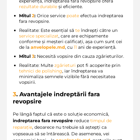
experiență, indreptarea fără revopsire oferă
rezultate durabile
și eficiente.
Mitul
2
:
Orice service
poate
efectua indreptarea
fara revopsire.
Realitate: Este esențial să
te
îndrepți către un
service specializat
, care are echipamente
conforme și meșteri calificați, așa cum sunt cei
de la
anvelopele.md
, cu
11
ani de experiență.
Mitul
3
:
Necesită vopsire din cauza zgârieturilor.
Realitate: Multe
zgârieturi
pot fi acoperite prin
tehnici de polishing
, iar îndreptarea va
minimaliza semnele vizibile fără necesitatea
vopsirii.
3
. Avantajele indreptării fara
revopsire
Pe lângă faptul că este o soluție economică,
indreptarea fara revopsire
reduce
timpul de
reparație
, deoarece nu trebuie să aștepți ca
vopseaua să se întărească. De asemenea, vei