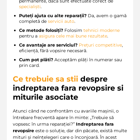
permanente, dacă sunt efectuate corect de
specialiști
.
Puteți ajuta cu alte reparații?
Da, avem o gamă
completă de
servicii auto
.
Ce metode folosiți?
Folosim
tehnici moderne
pentru a
asigura
cele mai bune rezultate
.
Ce avantaje are serviciul?
Prețuri competitive
,
eficiență, fără vopsire necesară.
Cum pot plăti?
Acceptăm plăți în numerar sau
prin card.
Ce trebuie sa stii
despre
indreptarea fara revopsire
si
miturile asociate
Atunci când ne confrontăm cu avariile mașinii, o
întrebare frecventă apare în minte: „Trebuie să
vopsesc în urma reparației?”
Indreptarea fara
revopsire
este o soluție, dar din păcate, există multe
mituri și neînțelegeri care o înconjoară. În acest