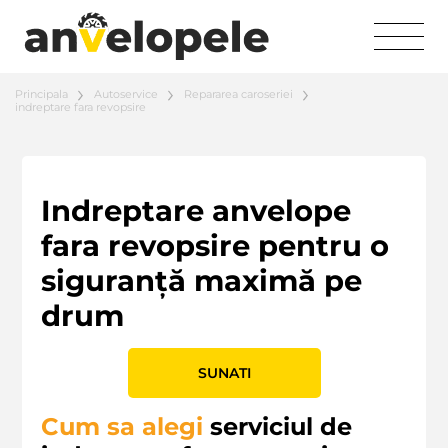
Principala
Autoservice
Repararea caroseriei
indreptare fara revopsire
Indreptare anvelope
fara revopsire pentru o
siguranță maximă pe
drum
SUNATI
Cum sa alegi
serviciul de