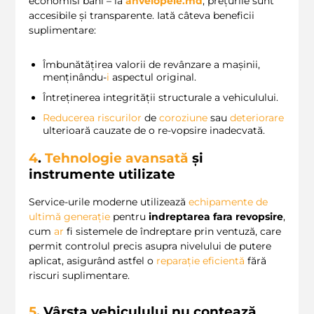
economisi bani – la
anvelopele.md
, prețurile sunt
accesibile și transparente. Iată câteva beneficii
suplimentare:
Îmbunătățirea valorii de revânzare a mașinii,
menținându-
i
aspectul original.
Întreținerea integrității structurale a vehiculului.
Reducerea riscurilor
de
coroziune
sau
deteriorare
ulterioară cauzate de o re-vopsire inadecvată.
4
.
Tehnologie avansată
și
instrumente utilizate
Service-urile moderne utilizează
echipamente de
ultimă generație
pentru
indreptarea fara revopsire
,
cum
ar
fi sistemele de îndreptare prin ventuză, care
permit controlul precis asupra nivelului de putere
aplicat, asigurând astfel o
reparație eficientă
fără
riscuri suplimentare.
5
. Vârsta vehiculului nu contează