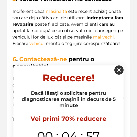
Indiferent dacă
mașina ta
este recent achiziționată
sau are deja câțiva ani de utilizare,
indreptarea fara
revopsire
poate fi aplicată. Avem clienți care au
apelat la noi după ce au observat mici dannegeri pe
vehiculul lor de lux, cât și pe mașinile
mai vechi
.
Fiecare
vehicul
merită o îngrijire corespunzătoare!
6
.
Contactează-ne
pentru o
consultație!
Reducere!
Intră în legătură cu noi la
+373 603 36 236
pentru a
discuta despre opțiunile de
indreptare fara
revopsire
disponibile pentru vehiculul tău. Echipa
Dacă lăsați o solicitare pentru
noastră de experți este pregătită să
te
ajute cu orice
diagnosticarea mașinii în decurs de 5
întrebări sau neclarități.
minute
Vei primi 70% reducere
Întrebări frecvente
:
:
00
04
56
Este indreptarea fara revopsire potrivită