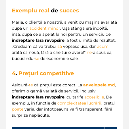
Exemplu real
de
succes
Maria, o clientă a noastră, a venit cu mașina avariată
după un
accident minor
. Ușa stângă era îndoită,
însă, după ce a apelat la noi pentru un serviciu de
indreptare fara revopsire
, a fost uimită de rezultat.
„Credeam că va trebui
să
vopsesc ușa, dar
acum
arată ca nouă, fără a cheltui o avere!”
ne
-a spus ea,
bucurându-
se
de economiile sale.
4
.
Prețuri competitive
Asigură-
te
că prețul este corect. La
anvelopele.md
,
oferim o gamă variată de servicii, inclusiv
indreptare fara revopsire
, cu tarife
accesibile
. De
exemplu, în funcție de
complexitatea lucrării
, prețul
poate
varia, dar întotdeauna va fi transparent, fără
surprize neplăcute.