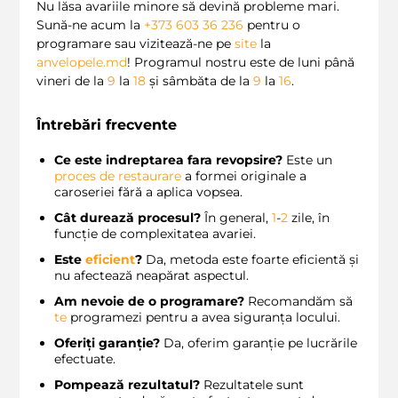
Nu lăsa avariile minore să devină probleme mari.
Sună-ne acum la
+373 603 36 236
pentru o
programare sau vizitează-ne pe
site
la
anvelopele.md
! Programul nostru este de luni până
vineri de la
9
la
18
și sâmbăta de la
9
la
16
.
Întrebări frecvente
Ce este indreptarea fara revopsire?
Este un
proces de restaurare
a formei originale a
caroseriei fără a aplica vopsea.
Cât durează procesul?
În general,
1
-
2
zile, în
funcție de complexitatea avariei.
Este
eficient
?
Da, metoda este foarte eficientă și
nu afectează neapărat aspectul.
Am nevoie de o programare?
Recomandăm să
te
programezi pentru a avea siguranța locului.
Oferiți garanție?
Da, oferim garanție pe lucrările
efectuate.
Pompează rezultatul?
Rezultatele sunt