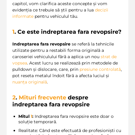
capitol, vom clarifica aceste concepte și vom
evidenția ce trebuie să știi pentru a lua
decizii
informate
pentru vehiculul tău.
1
. Ce este indreptarea fara revopsire?
Indreptarea fara revopsire
se referă la tehnicile
utilizate pentru a restabili forma originală a
caroseriei vehiculului fără a aplica un nou
strat de
vopsea
. Acest lucru se realizează prin metodele de
pulldown și dislocare, care, prin
presiune controlată
,
pot reseta metalul îndoit fără a afecta luciul și
nuanța originală
.
2
.
Mituri frecvente
despre
indreptarea fara revopsire
Mitul
1
:
Indreptarea fara revopsire este doar o
soluție temporară.
Realitate: Când este efectuată de profesioniști cu