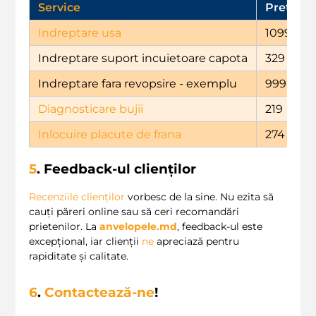
Service
Preț (LEI
Indreptare usa
1099
Indreptare suport incuietoare capota
329
Indreptare fara revopsire - exemplu
999
Diagnosticare bujii
219
Inlocuire placute de frana
274
5
. Feedback-ul clienților
Recenziile clienților
vorbesc de la sine. Nu ezita să
cauți păreri online sau să ceri recomandări
prietenilor. La
anvelopele.md
, feedback-ul este
excepțional, iar clienții
ne
apreciază pentru
rapiditate și calitate.
6
.
Contactează-ne
!