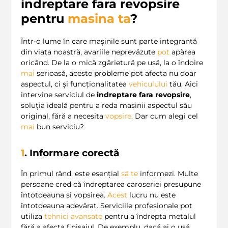
indreptare fara revopsire
pentru
masina
ta
?
Într-o lume în care mașinile sunt parte integrantă
din viața noastră, avariile neprevăzute
pot
apărea
oricând. De la o mică zgârietură pe ușă, la o îndoire
mai
serioasă, aceste probleme pot afecta nu doar
aspectul, ci și funcționalitatea
vehiculului
tău. Aici
intervine serviciul de
indreptare fara revopsire
,
soluția ideală pentru a reda mașinii aspectul său
original, fără a necesita
vopsire
. Dar cum alegi cel
mai
bun serviciu?
1
. Informare corectă
În primul rând, este esențial
să
te
informezi. Multe
persoane cred că îndreptarea caroseriei presupune
întotdeauna și vopsirea.
Acest
lucru nu este
întotdeauna adevărat. Serviciile profesionale pot
utiliza
tehnici avansate
pentru a îndrepta metalul
fără a afecta finisajul. De exemplu, dacă ai o ușă