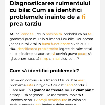
Diagnosticarea rulmentului
cu bile: Cum sa identifici
problemele inainte de a
fi
prea tarziu
Atunci
când
te
urci în
mașina ta
, probabil că nu
te
gândești prea mult la rulmentul cu bile. Dar acesta
joacă un rol vital în
buna funcționare
a vehiculului
tău.
Identificarea problemelor
legate de rulmentul
cu bile înainte ca acestea
să
devină grave
poate
să
îți economisească
timp
și,
mai
ales, bani. ?
Cum să identifici problemele?
Un semn comun că rulmentul tău cu bile
are
probleme
este
un zgomot ciudat
când
conduci.
Dacă auzi un
zgomot de frecare
sau un
clămpănit
,
e timpul să acționezi! De asemenea, maiătă-ți
urechea pentru
vibrații neobișnuite
în volan sau
pedală; acestea
pot
indica o deformare a