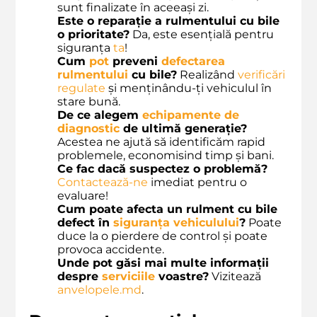
sunt finalizate în aceeași zi.
Este o reparație a rulmentului cu bile
o prioritate?
Da, este esențială pentru
siguranța
ta
!
Cum
pot
preveni
defectarea
rulmentului
cu bile?
Realizând
verificări
regulate
și menținându-ți vehiculul în
stare bună.
De ce alegem
echipamente de
diagnostic
de ultimă generație?
Acestea ne ajută să identificăm rapid
problemele, economisind timp și bani.
Ce fac dacă suspectez o problemă?
Contactează-ne
imediat pentru o
evaluare!
Cum poate afecta un rulment cu bile
defect în
siguranța vehiculului
?
Poate
duce la o pierdere de control și poate
provoca accidente.
Unde pot găsi mai multe informații
despre
serviciile
voastre?
Vizitează
anvelopele.md
.