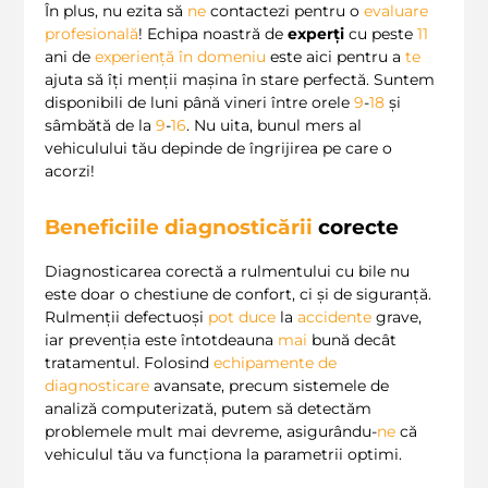
În plus, nu ezita să
ne
contactezi pentru o
evaluare
profesională
! Echipa noastră de
experți
cu peste
11
ani de
experiență în domeniu
este aici pentru a
te
ajuta să îți menții mașina în stare perfectă. Suntem
disponibili de luni până vineri între orele
9
-
18
și
sâmbătă de la
9
-
16
. Nu uita, bunul mers al
vehiculului tău depinde de îngrijirea pe care o
acorzi!
Beneficiile diagnosticării
corecte
Diagnosticarea corectă a rulmentului cu bile nu
este doar o chestiune de confort, ci și de siguranță.
Rulmenții defectuoși
pot
duce
la
accidente
grave,
iar prevenția este întotdeauna
mai
bună decât
tratamentul. Folosind
echipamente de
diagnosticare
avansate, precum sistemele de
analiză computerizată, putem să detectăm
problemele mult mai devreme, asigurându-
ne
că
vehiculul tău va funcționa la parametrii optimi.