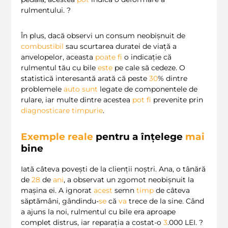
rulmentului. ?
În plus, dacă observi un consum neobișnuit de
combustibil
sau scurtarea duratei de viață a
anvelopelor, aceasta
poate
fi
o indicație că
rulmentul tău cu bile
este
pe cale să cedeze. O
statistică interesantă arată că peste
30
% dintre
problemele
auto
sunt
legate de componentele de
rulare, iar multe dintre acestea
pot
fi
prevenite prin
diagnosticare timpurie
.
Exemple reale
pentru a înțelege
mai
bine
Iată câteva povești de la clienții noștri. Ana, o tânără
de
28
de
ani
, a observat un zgomot neobișnuit la
mașina ei. A ignorat
acest
semn
timp
de câteva
săptămâni, gândindu-
se
că
va
trece de la sine. Când
a ajuns la noi, rulmentul cu bile era aproape
complet distrus, iar reparația a costat-o
3
.000 LEI. ?