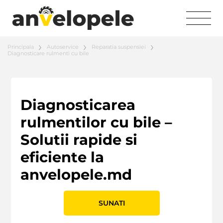
Principala
Autoservice
Reparatia suspensiei
Diagnosticare rulmenti cu bile
Diagnosticarea
rulmentilor cu bile –
Solutii rapide si
eficiente la
anvelopele.md
SUNATI