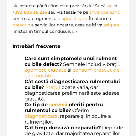
Nu aștepta până când este prea târziu! Sună-
ne
la
+373 603 36 236
sau vizitează-ne pe
anvelopele.md
pentru a programs o
diagnosticare
. Îți oferim o
garanție
a serviciilor noastre, ceea ce îți va
asigura
liniștea în timpul condusului. ?️
Întrebări frecvente
Care sunt simptomele unui rulment
cu bile defect?
Semnele includ vibrații,
zgomote ciudate
și
consum crescut de
combustibil
.
Cât costă diagnosticarea rulmentului
cu bile?
Prețul
poate varia, dar
diagnosticarea preliminară este adesea
gratuită.
Ce tip de
servicii
oferiți pentru
rulmentul cu bile?
Oferim
diagnosticare
, reparare și înlocuire a
rulmenților.
Cât timp durează o reparație?
Depinde
de gravitate, dar majoritatea reparațiilor