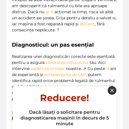
am descoperit că rulmentul cu bile era aproape
distrus. Dacă nu
ar
fi
acționat la timp, risca să aibă
un accident pe șosea. Grija pentru detaliu a salvat-o,
iar mașina a fost reparată rapid și
eficient
, fără
consecințe neplăcute. ?
Diagnosticul: un pas esențial
Realizarea unei diagnosticări corecte este esențială
pentru a asigura
sănătatea vehiculului
tău. Aici
intervine
expertiza echipei
noastre. ↗️ Cu peste
11
ani
de experiență și
echipamente de vârf
, putem
identifica rapid orice problemă legată de rulmentul
cu bile. Utilizăm
tehnologie avansată
care ne ajută
să observăm detalii pe care alții le-
ar
putea ignora –
Reducere!
pentru că știm că fiecare detaliu contează! ?
Dacă lăsați o solicitare pentru
Beneficiile diagnosticării
rulmentului cu
diagnosticarea mașinii în decurs de 5
bile
minute