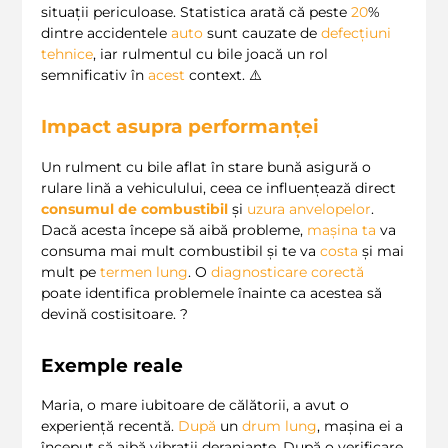
situații periculoase. Statistica arată că peste
20
%
dintre accidentele
auto
sunt cauzate de
defecțiuni
tehnice
, iar rulmentul cu bile joacă un rol
semnificativ în
acest
context. ⚠️
Impact asupra performanței
Un rulment cu bile aflat în stare bună asigură o
rulare lină a vehiculului, ceea ce influențează direct
consumul de combustibil
și
uzura anvelopelor
.
Dacă acesta începe să aibă probleme,
mașina ta
va
consuma mai mult combustibil și te va
costa
și mai
mult pe
termen
lung
. O
diagnosticare corectă
poate identifica problemele înainte ca acestea să
devină costisitoare. ?
Exemple reale
Maria, o mare iubitoare de călătorii, a avut o
experiență recentă.
După
un
drum lung
, mașina ei a
început să aibă vibrații deranjante. După o verificare,