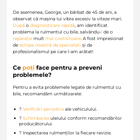
De asemenea, George, un bărbat de 45 de ani, a
observat că mașina lui vibra excesiv la viteze mari.
După
o
diagnosticare rapidă
, am identificat
problema la rulmentul cu bile, salvându-
l
de o
reparație
mult
mai
costisitoare
. A fost impresionat
de
echipa noastră de specialiști
și de
profesionalismul pe care l-am arătat!
Ce
poți
face pentru a preveni
problemele?
Pentru a evita problemele legate de rulmentul cu
bile, recomandăm următoarele:
?️
Verificări periodice
ale vehiculului.
?️
Schimbarea
uleiului conform recomandărilor
producătorului.
?️ Inspectarea rulmenților la fiecare revizie.