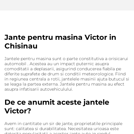
Jante pentru masina Victor in
Chisinau
Jantele pentru masina sunt o parte constitutiva a orisicarui
automobil . Acestea au un impact puternic asupra
comoditatii a deplasarii, asigurind conducerea fiabila pe
diferite suprafete de drum si conditii meteorologice. Fiind
in regiunea centrala a rotii, jantelele masinii ajuta butucul si
se leaga la partea externa. Jantele pentru masina au efect
asupra infatisarii autovehiculului.
De ce anumit aceste jantele
Victor?
Avem in cantitate un sir de jante, proprietatile principale
sunt: ​​calitatea si durabilitatea. Necesitatea urioasa este
datorita popularitatii a acestor jante auto in randul