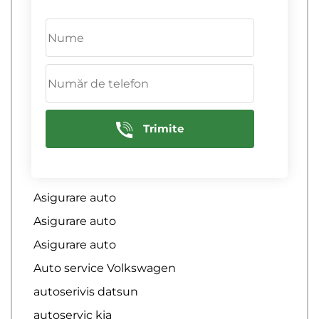
Inlocuirea gumei de esapament
inlocuirea ondulației
Inlocuirea senzorului de temperatura al
catalizatorului
Inlocuirea senzorului de temperatura al
filtrelor de particule
Trimite
Inlocuirea sondei lambda
Intretinere
Asigurare auto
Asigurare auto
Asigurare auto
Auto service Volkswagen
autoserivis datsun
autoservic kia