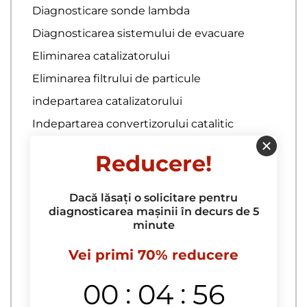
Diagnosticare sonde lambda
Diagnosticarea sistemului de evacuare
Eliminarea catalizatorului
Eliminarea filtrului de particule
indepartarea catalizatorului
Indepartarea convertizorului catalitic
Inlocuire catalizator
Reducere!
inlocuire filtru de particule
Inlocuirea catalizatorului
Dacă lăsați o solicitare pentru
diagnosticarea mașinii în decurs de 5
Inlocuirea conductei de admisie
minute
Inlocuirea conductei de jos
Vei primi 70% reducere
Inlocuirea esapamentului
Inlocuirea garniturii pentru sistemul de
:
:
00
04
55
evacuare