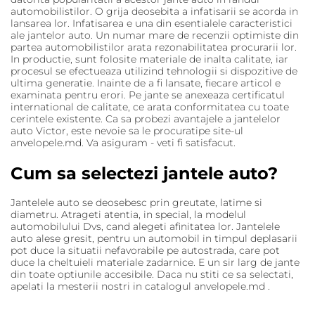
automobilistilor. O grija deosebita a infatisarii se acorda in
lansarea lor. Infatisarea e una din esentialele caracteristici
ale jantelor auto. Un numar mare de recenzii optimiste din
partea automobilistilor arata rezonabilitatea procurarii lor.
In productie, sunt folosite materiale de inalta calitate, iar
procesul se efectueaza utilizind tehnologii si dispozitive de
ultima generatie. Inainte de a fi lansate, fiecare articol e
examinata pentru erori. Pe jante se anexeaza certificatul
international de calitate, ce arata conformitatea cu toate
cerintele existente. Ca sa probezi avantajele a jantelelor
auto Victor, este nevoie sa le procuratipe site-ul
anvelopele.md. Va asiguram - veti fi satisfacut.
Cum sa selectezi jantele auto?
Jantelele auto se deosebesc prin greutate, latime si
diametru. Atrageti atentia, in special, la modelul
automobilului Dvs, cand alegeti afinitatea lor. Jantelele
auto alese gresit, pentru un automobil in timpul deplasarii
pot duce la situatii nefavorabile pe autostrada, care pot
duce la cheltuieli materiale zadarnice. E un sir larg de jante
din toate optiunile accesibile. Daca nu stiti ce sa selectati,
apelati la mesterii nostri in catalogul anvelopele.md .