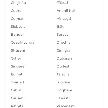
Chișinău
Făleşti
Codru
Anenii Noi
Comrat
Hînceşti
Slobozia
Bălţi
Bender
Soroca
Ceadîr-Lunga
Drochia
Strășeni
Cimișlia
Orhei
Dubăsari
Singerei
Durlești
Edineț
Taraclia
Tiraspol
Ialoveni
Cahul
Ungheni
Căușeni
Floreşti
Rîbnița
Vulcăneşti