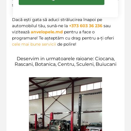
să îți păstrezi automobilul ca nou!
Dacă ești gata să aduci strălucirea înapoi pe
automobilul tău, sună-ne la
+373 603 36 236
sau
vizitează
anvelopele.md
pentru a face o
programare! Te așteptăm cu drag pentru a-ți oferi
cele mai bune servicii
de polire!
Deservim in urmatoarele raioane: Ciocana,
Rascani, Botanica, Centru, Sculeni, Buiucani