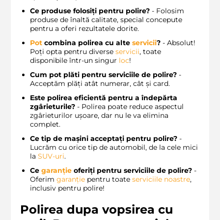
Ce produse folosiți pentru polire?
- Folosim
produse de înaltă calitate, special concepute
pentru a oferi rezultatele dorite.
Pot
combina polirea cu alte
servicii
?
- Absolut!
Poți opta pentru diverse
servicii
, toate
disponibile într-un singur
loc
!
Cum pot plăti pentru serviciile de polire?
-
Acceptăm plăți atât numerar, cât și card.
Este polirea eficientă pentru a îndepărta
zgârieturile?
- Polirea poate reduce aspectul
zgârieturilor ușoare, dar nu le va elimina
complet.
Ce tip de mașini acceptați pentru polire?
-
Lucrăm cu orice tip de automobil, de la cele mici
la
SUV-uri
.
Ce
garanție
oferiți pentru serviciile de polire?
-
Oferim
garanție
pentru toate
serviciile noastre
,
inclusiv pentru polire!
Polirea dupa vopsirea cu