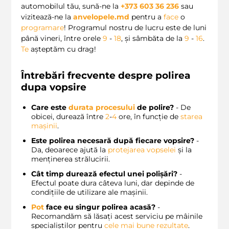
automobilul tău, sună-ne la
+373 603 36 236
sau
vizitează-ne la
anvelopele.md
pentru a
face
o
programare
! Programul nostru de lucru este de luni
până vineri, între orele
9
-
18
, și sâmbăta de la
9
-
16
.
Te
așteptăm cu drag!
Întrebări frecvente despre polirea
dupa vopsire
Care este
durata procesului
de polire?
- De
obicei, durează între
2
-
4
ore, în funcție de
starea
mașinii
.
Este polirea necesară după fiecare vopsire?
-
Da, deoarece ajută la
protejarea vopselei
și la
menținerea strălucirii.
Cât timp durează efectul unei polișări?
-
Efectul poate dura câteva luni, dar depinde de
condițiile de utilizare ale mașinii.
Pot
face eu singur polirea acasă?
-
Recomandăm să lăsați acest serviciu pe mâinile
specialiștilor pentru
cele mai bune rezultate
.