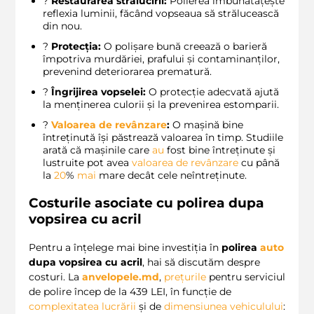
?
Restaurarea strălucirii:
Polierea îmbunătățește
reflexia luminii, făcând vopseaua să strălucească
din nou.
?
Protecția:
O polișare bună creează o barieră
împotriva murdăriei, prafului și contaminanților,
prevenind deteriorarea prematură.
?️
Îngrijirea vopselei:
O protecție adecvată ajută
la menținerea culorii și la prevenirea estomparii.
?
Valoarea de revânzare
:
O mașină bine
întreținută își păstrează valoarea în timp. Studiile
arată că mașinile care
au
fost bine întreținute și
lustruite pot avea
valoarea de revânzare
cu până
la
20
%
mai
mare decât cele neîntreținute.
Costurile asociate cu polirea dupa
vopsirea cu acril
Pentru a înțelege mai bine investiția în
polirea
auto
dupa vopsirea cu acril
, hai să discutăm despre
costuri. La
anvelopele.md
,
prețurile
pentru serviciul
de polire încep de la 439 LEI, în funcție de
complexitatea lucrării
și de
dimensiunea vehiculului
: