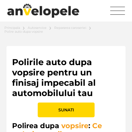
Principala
Autoservice
Repararea caroseriei
Polire auto dupa vopsire
Polirile auto dupa
vopsire pentru un
finisaj impecabil al
automobilului tau
SUNATI
Polirea dupa
vopsire
:
Ce