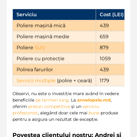
Serviciu
Cost (LEI)
Poliere mașină mică
439
Poliere mașină medie
659
Poliere
SUV
879
Poliere cu protecție
1059
Polirea farurilor
439
Servicii multiple
(polire + ceară)
1179
Observi, nu este o investiție mare având în vedere
beneficiile
pe termen lung
. La
anvelopele.md
,
oferim
prețuri competitive
și un
serviciu
profesionist
, alegând doar cele mai
bune
produse
pentru a asigura un rezultat de excepție.
Povestea clientului nostru: Andrei și