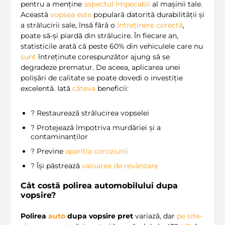
pentru a menține
aspectul impecabil
al mașinii tale.
Această
vopsea
este
populară datorită durabilității și
a strălucirii sale, însă fără o
întreținere corectă
,
poate să-și piardă din strălucire. În fiecare an,
statisticile arată că peste 60% din vehiculele care nu
sunt
întreținute corespunzător ajung să se
degradeze prematur. De aceea, aplicarea unei
polișări de calitate se poate dovedi o investiție
excelentă. Iată
câteva
beneficii:
? Restaurează strălucirea vopselei
? Protejează împotriva murdăriei și a
contaminanților
?️ Previne
apariția coroziunii
? Își păstrează
valoarea de revânzare
Cât costă polirea automobilului dupa
vopsire?
Polirea
auto
dupa vopsire pret
variază, dar
pe site-