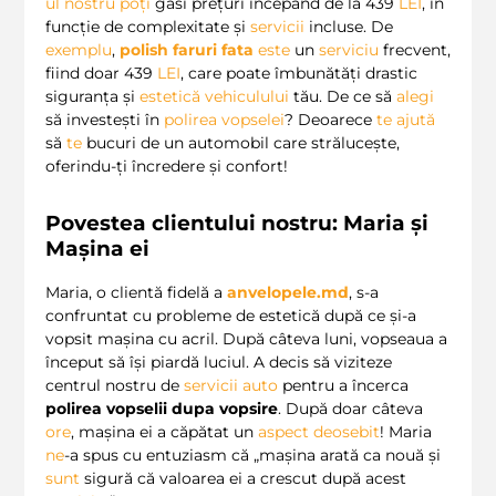
ul nostru
poți
găsi prețuri începând de la 439
LEI
, în
funcție de complexitate și
servicii
incluse. De
exemplu
,
polish faruri
fata
este
un
serviciu
frecvent,
fiind doar 439
LEI
, care poate îmbunătăți drastic
siguranța și
estetică
vehiculului
tău. De ce să
alegi
să investești în
polirea vopselei
? Deoarece
te
ajută
să
te
bucuri de un automobil care strălucește,
oferindu-ți încredere și confort!
Povestea clientului nostru: Maria și
Mașina ei
Maria, o clientă fidelă a
anvelopele.md
, s-a
confruntat cu probleme de estetică după ce și-a
vopsit mașina cu acril. După câteva luni, vopseaua a
început să își piardă luciul. A decis să viziteze
centrul nostru de
servicii auto
pentru a încerca
polirea vopselii dupa vopsire
. După doar câteva
ore
, mașina ei a căpătat un
aspect deosebit
! Maria
ne
-a spus cu entuziasm că „mașina arată ca nouă și
sunt
sigură că valoarea ei a crescut după acest