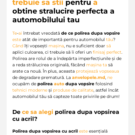
trebuie sa stii
pentru
a
obtine stralucire perfecta a
automobilului tau
Te
-
ai
întrebat vreodată
de ce polirea dupa vopsire
este
atât de importantă pentru automobilul
tău
?
Când
îți vopsești
mașina
, nu e suficient doar
să
aplici culoarea, ci trebuie să îi oferi un
finisaj perfect
.
Polirea are rolul de a îndepărta imperfecțiunile și de
a reda strălucirea originală, făcând
mașina ta
să
arate ca nouă. În plus, aceasta
protejează vopseaua
de degradare prematură. La
anvelopele.md
,
ne
ocupăm de
polirea
auto
dupa vopsire
folosind
tehnici moderne
și
produse de calitate
, astfel încât
automobilul tău să capteze toate privirile pe drum!
De
ce sa alegi
polirea dupa vopsirea
cu acril?
Polirea dupa vopsirea cu acril
este
esențială