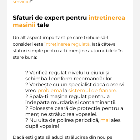
serviciu
!”
Sfaturi de expert pentru
intretinerea
masinii
tale
Un alt aspect important pe care trebuie să-l
consideri este
întreținerea regulată
. Iată câteva
sfaturi simple pentru a-ți menține automobilele în
stare bună:
? Verifică regulat nivelul uleiului și
schimbă-l conform recomandărilor.
?️ Vorbește cu un specialist dacă observi
vreo
problemă
la
sistemul de franare
.
? Spală-ți mașina regulat pentru a
îndepărta murdăria și contaminanții.
?️ Folosește ceară de protecție pentru a
menține strălucirea vopselei.
? Nu uita de polirea periodică,
mai
ales
după vopsire!
Dacă ești gata să aduci strălucirea din nou pe