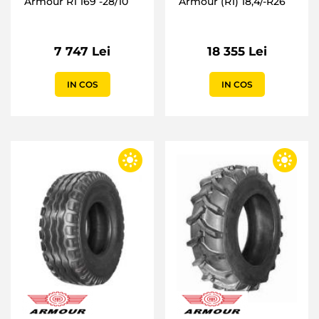
Armour R1 169 -28/10
Armour (R1) 18,4/-R26
7 747 Lei
18 355 Lei
IN COS
IN COS