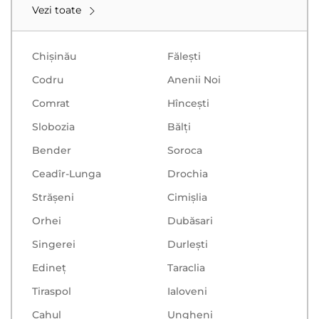
Vezi toate
Chișinău
Făleşti
Codru
Anenii Noi
Comrat
Hînceşti
Slobozia
Bălţi
Bender
Soroca
Ceadîr-Lunga
Drochia
Strășeni
Cimișlia
Orhei
Dubăsari
Singerei
Durlești
Edineț
Taraclia
Tiraspol
Ialoveni
Cahul
Ungheni