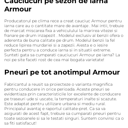
Cauciucuri pe sezon de iarna
Armour
Producatorul pe clima rece a creat cauciuc Armour pentru
iarna care au o cantitate mare de avantaje . Mai intii, trebuie
de marcat miscarea fixa a vehiculului la marirea vitezei si
franare pe drum inzapezit . Modelul exclusiv al benzii ofera o
aderenta de buna calitate pe drum. Modelul benzii la fel
reduce lipirea murdariei si a zapezii. Aiesta e o iesire
perfecta pentru a conduce iarna si in situatii extreme.
Sunteti gata sa cumparati cauciucuri Armour pe iarna? La
noi pe site faceti rost de cea mai bogata varietate!
Pneuri pe tot anotimpul Armour
Fabricantul a reusit sa proiecteze o varianta magnifica
pentru conducere in orice perioada. Aceste pneuri se
evidentiaza prin caracteristicile lor excelente de conducere
pe traseuri ude si uscate, la temperaturi inalte si scazute.
Este adaptat pentru utilizare urbana si mediu rural.
Principalul avantaj e raportul calitate-pret. Ca sa va
asigurati de acest fapt, trebuie sa cumparati pneuri pentru
toate sezoanele si sa le testati singuri. Suntem convinsi ca o
sa fiti satisfacut!