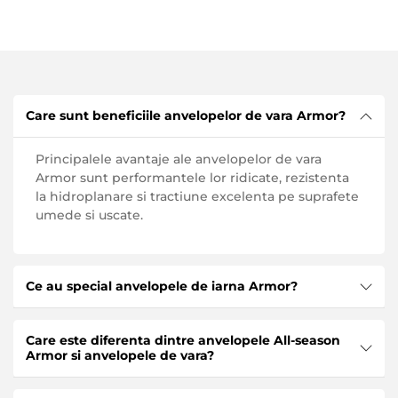
Care sunt beneficiile anvelopelor de vara Armor?
Principalele avantaje ale anvelopelor de vara
Armor sunt performantele lor ridicate, rezistenta
la hidroplanare si tractiune excelenta pe suprafete
umede si uscate.
Ce au special anvelopele de iarna Armor?
Principalele avantaje ale anvelopelor de iarna
Care este diferenta dintre anvelopele All-season
Armor sunt rezistenta si durabilitatea acestora.
Armor si anvelopele de vara?
Dezvoltarea acestor anvelope se realizeaza pe
echipamente moderne folosind cele mai noi