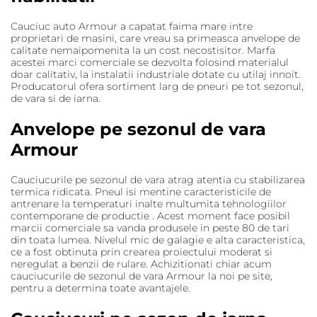
Cauciuc auto Armour a capatat faima mare intre
proprietari de masini, care vreau sa primeasca anvelope de
calitate nemaipomenita la un cost necostisitor. Marfa
acestei marci comerciale se dezvolta folosind materialul
doar calitativ, la instalatii industriale dotate cu utilaj innoit.
Producatorul ofera sortiment larg de pneuri pe tot sezonul,
de vara si de iarna.
Anvelope pe sezonul de vara
Armour
Cauciucurile pe sezonul de vara atrag atentia cu stabilizarea
termica ridicata. Pneul isi mentine caracteristicile de
antrenare la temperaturi inalte multumita tehnologiilor
contemporane de productie . Acest moment face posibil
marcii comerciale sa vanda produsele in peste 80 de tari
din toata lumea. Nivelul mic de galagie e alta caracteristica,
ce a fost obtinuta prin crearea proiectului moderat si
neregulat a benzii de rulare. Achizitionati chiar acum
cauciucurile de sezonul de vara Armour la noi pe site,
pentru a determina toate avantajele.