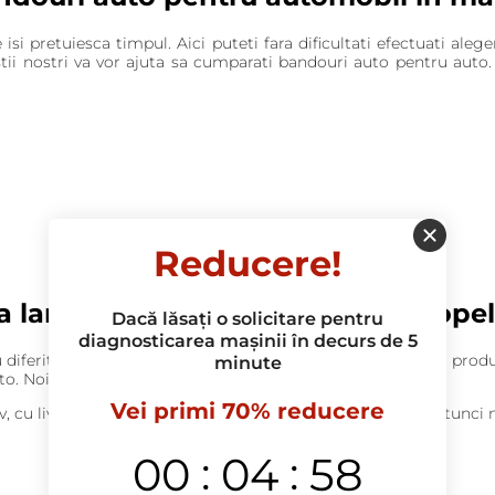
 isi pretuiesca timpul. Aici puteti fara dificultati efectuati al
listii nostri va vor ajuta sa cumparati bandouri auto pentru auto
Reducere!
 larga de auto marfuri in Anvelope
Dacă lăsați o solicitare pentru
diagnosticarea mașinii în decurs de 5
ferit gust, dar si alte accesorii auto, uleiuri auto si filtre, p
minute
to. Noi reprezentat doar marfuri originale.
Vei primi 70% reducere
, cu livrare rapida in in toate orasele Moldovei? Daca da, atunci n
:
:
00
04
57