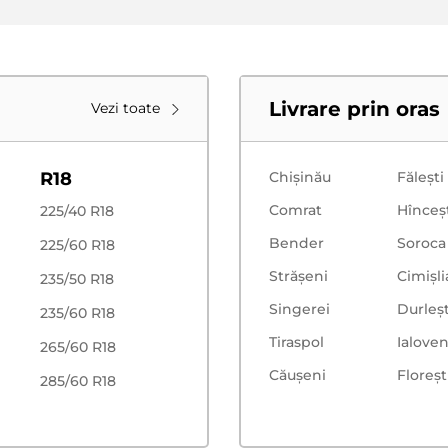
e curatata si degresata corespunzator.
Livrare prin oras
Vezi toate
, care indica compozitia. In caz de dificultati, consultantii va
R18
Chișinău
Făleşti
Comrat
Hînceş
225/40 R18
Bender
Soroca
225/60 R18
Strășeni
Cimișli
235/50 R18
Singerei
Durleșt
235/60 R18
Tiraspol
Ialoven
265/60 R18
Căușeni
Floreşt
285/60 R18