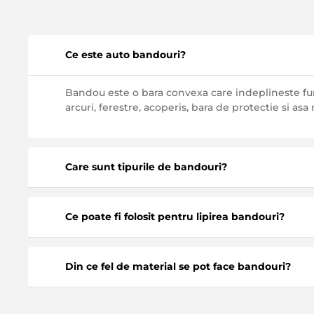
Ce este auto bandouri?
Bandou este o bara convexa care indeplineste funct
arcuri, ferestre, acoperis, bara de protectie si asa
Care sunt tipurile de bandouri?
Lamelele pentru masini sunt impartite in:
Ce poate fi folosit pentru lipirea bandouri?
Facturi. Instalare folosind clipuri.
Lamele cu canale de ploaie. Va permite sa elimin
Pentru fixarea turnarii, puteti utiliza instrument
Din ce fel de material se pot face bandouri?
Universal. Pentru toate modelele de masini.
Unghii lichide.
Pe jumatate deschis. Poate proteja partea laterala
Etansant pentru sticla.
Muluri pot fi realizate din: