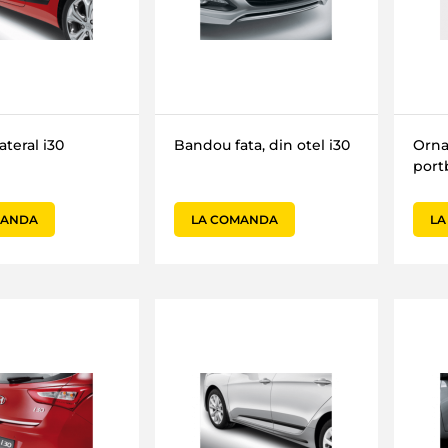
teral i30
Bandou fata, din otel i30
Orn
port
MANDA
LA COMANDA
LA