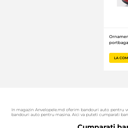
Ornamen
portbaga
LA CO
In magazin Anvelopele.md oferim bandouri auto pentru vehi
bandouri auto pentru masina. Aici va puteti cumparati ban
Cumparati ban