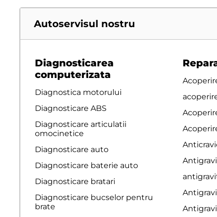
Autoservisul nostru
Diagnosticarea
Repara
computerizata
Acoperire
Diagnostica motorului
acoperir
Diagnosticare ABS
Acoperir
Diagnosticare articulatii
Acoperire
omocinetice
Anticravi
Diagnosticare auto
Antigravi
Diagnosticare baterie auto
antigrav
Diagnosticare bratari
Antigrav
Diagnosticare bucselor pentru
brate
Antigrav