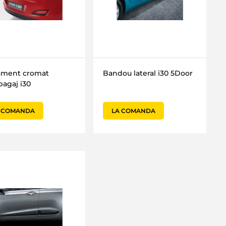
ament cromat
Bandou lateral i30 5Door
bagaj i30
 COMANDA
LA COMANDA