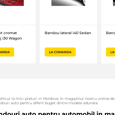
t cromat
Bandou lateral i40 Sedan
Band
j i30 Wagon
MANDA
LA COMANDA
LA
cul la mici preturi in Moldova. In magazinul nostru online de pr
douri auto pentru diferit buget dintre modele adunate.
douri auto pentru automobil in ma