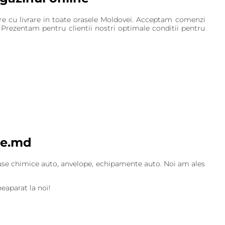
egere cu livrare in toate orasele Moldovei. Acceptam comenzi
. Prezentam pentru clientii nostri optimale conditii pentru
le.md
roduse chimice auto, anvelope, echipamente auto. Noi am ales
eaparat la noi!