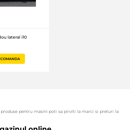
ou lateral i10
 COMANDA
oduse pentru masini poti sa priviti la marci si preturi la
gazinul online