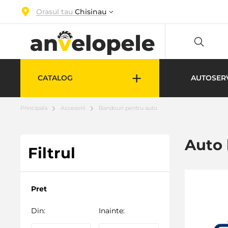
Orasul tau
Chisinau
+
CATALOG
AUTOSER
Principala
Accesorii
Bandouri pentru auto
Auto
Filtrul
Pret
Din:
Inainte: