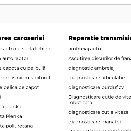
rea caroseriei
Reparatie transmisi
 auto cu sticla lichida
ambreiaj auto
e auto raptor
Ascutirea discurilor de fran
e capota cu peliculă
diagnostic ambreiaj
a masinii cu rapitorul
diagnosticare articulație
e pelica pe capot
diagnosticare burduf cv
i
Diagnosticare cutie de vit
robotizata
ita plenkă
diagnosticare cutie viteze
ita Plenka
diagnosticare granatei
ita poliuretana