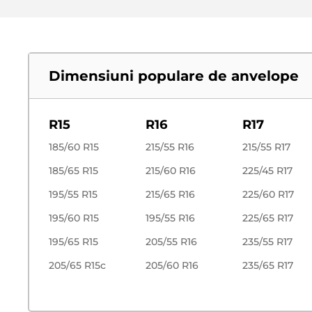
Adeziv (Cianacrilic).
Sintetice
Inainte de efectuarea lucrarilor, suprafata trebui
Cauciuc cu etilena propilena
Cauciuc termoplastic
Dimensiuni populare de anvelope
Exista intotdeauna un marcaj corespunzator pe bare
R15
R16
R17
185/60 R15
215/55 R16
215/55 R17
185/65 R15
215/60 R16
225/45 R17
195/55 R15
215/65 R16
225/60 R17
195/60 R15
195/55 R16
225/65 R17
195/65 R15
205/55 R16
235/55 R17
205/65 R15c
205/60 R16
235/65 R17