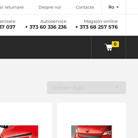
Ro
si returnare
Despre noi
Contacte
anizare
Autoservice
Magazin online
37 037
+ 373 60 336 236
+ 373 68 257 576
0