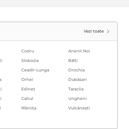
Vezi toate
 pot ajuta cu alegerea.
Codru
Anenii Noi
ti
Slobozia
Bălţi
Ceadîr-Lunga
Drochia
a
Orhei
Dubăsari
i
Edineț
Taraclia
i
Cahul
Ungheni
i
Rîbnița
Vulcăneşti