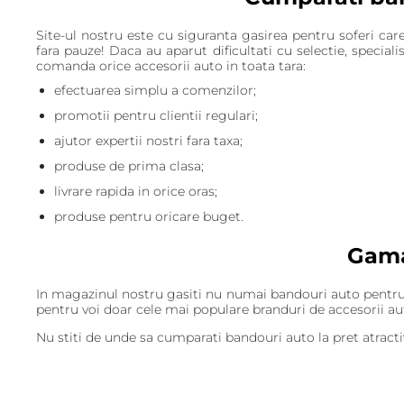
Site-ul nostru este cu siguranta gasirea pentru soferi care
fara pauze! Daca au aparut dificultati cu selectie, specia
comanda orice accesorii auto in toata tara:
efectuarea simplu a comenzilor;
promotii pentru clientii regulari;
ajutor expertii nostri fara taxa;
produse de prima clasa;
livrare rapida in orice oras;
produse pentru oricare buget.
Gama
In magazinul nostru gasiti nu numai bandouri auto pentru di
pentru voi doar cele mai populare branduri de accesorii au
Nu stiti de unde sa cumparati bandouri auto la pret atractiv