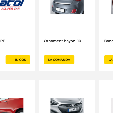
RE
Ornament hayon i10
Band
IN COS
LA COMANDA
LA