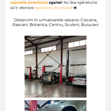
reparatia parbrizului
zgariat
! Nu lăsa zgârieturile
să îți afecteze
experiența de condus
! ☎️
Deservim in urmatoarele raioane: Ciocana,
Rascani, Botanica, Centru, Sculeni, Buiucani