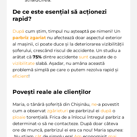
De ce este esențial să acționezi
rapid?
După
cum știm, timpul nu așteaptă pe nimeni! Un
parbriz zgariat
nu afectează doar aspectul exterior
al mașinii, ci poate duce și la deteriorarea vizibilității
șoferului, crescând riscul de accidente. Un studiu a
arătat că
75%
dintre accidente
sunt
cauzate de o
vizibilitate
slabă. Așadar, nu amâna această
problemă simplă pe care o putem rezolva rapid și
eficient
!
Povești reale ale clienților
Maria, o tânără șoferiță din Chișinău,
ne
-a povestit
cum a observat
zgârieturi
pe parbrizul ei
după
o
ploaie
torențială. Frica de a înlocui întregul parbriz a
determinat-o să ne contacteze. După doar câteva
ore de muncă, parbrizul ei era ca nou! Maria spunea:
„Nu știam
cât
de simplu era!
Am
economisit
mai