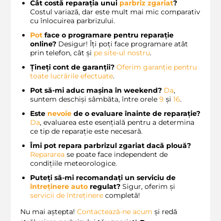
Cât costă reparația unui
parbriz zgariat
?
Costul variază, dar este mult mai mic comparativ
cu înlocuirea parbrizului.
Pot
face o programare pentru reparație
online?
Desigur! Îți poți face programare atât
prin telefon, cât și
pe site-ul nostru
.
Țineți cont de garanții?
Oferim
garanție pentru
toate lucrările efectuate
.
Pot să-mi aduc mașina în weekend?
Da
,
suntem deschiși sâmbăta, între orele
9
și
16
.
Este
nevoie
de o evaluare înainte de reparație?
Da
, evaluarea este esențială pentru a determina
ce tip de reparație este necesară.
Îmi pot repara parbrizul zgariat dacă plouă?
Repararea
se poate face independent de
condițiile meteorologice.
Puteți să-mi recomandați un serviciu de
întreținere auto
regulat?
Sigur, oferim și
servicii de întreținere
completă!
Nu mai aștepta!
Contactează-ne
acum
și redă