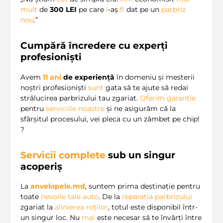
mult
de
300 LEI
pe care
i
-aș
fi
dat pe un
parbriz
nou
.”
Cumpără încredere cu experți
profesioniști
Avem
11
ani
de experiență
în domeniu și mesterii
noștri profesioniști
sunt
gata să te ajute să redai
strălucirea parbrizului tau zgariat.
Oferim
garanție
pentru
serviciile noastre
și ne asigurăm că la
sfârșitul procesului, vei pleca cu un zâmbet pe chip!
?
Servicii complete
sub un singur
acoperiș
La
anvelopele.md
, suntem prima destinație pentru
toate
nevoile tale auto
. De la
reparatia parbrizului
zgariat la
alinierea roților
, totul este disponibil într-
un singur loc. Nu
mai
este necesar să te învârți între