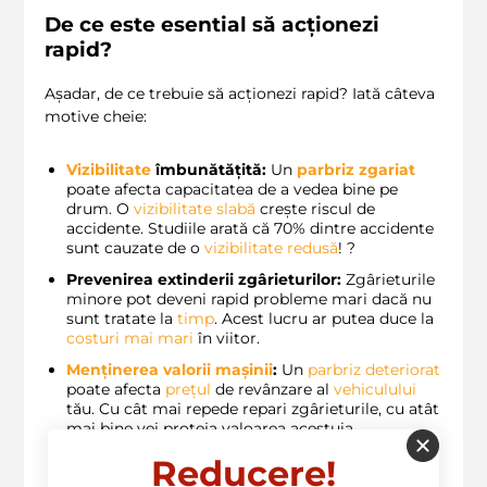
De ce este esential să acționezi
rapid?
Așadar, de ce trebuie să acționezi rapid? Iată câteva
motive cheie:
Vizibilitate
îmbunătățită:
Un
parbriz zgariat
poate afecta capacitatea de a vedea bine pe
drum. O
vizibilitate slabă
crește riscul de
accidente. Studiile arată că 70% dintre accidente
sunt cauzate de o
vizibilitate redusă
! ?
Prevenirea extinderii zgârieturilor:
Zgârieturile
minore pot deveni rapid probleme mari dacă nu
sunt tratate la
timp
. Acest lucru ar putea duce la
costuri mai mari
în viitor.
Menținerea valorii mașinii
:
Un
parbriz deteriorat
poate afecta
prețul
de revânzare al
vehiculului
tău. Cu cât mai repede repari zgârieturile, cu atât
mai bine vei proteja valoarea acestuia.
Siguranța ta și a celor din jur:
Un parbriz în
Reducere!
stare bună este esențial pentru siguranța ta.