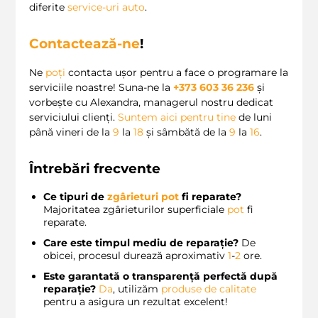
diferite
service-uri auto
.
Contactează-ne
!
Ne
poți
contacta ușor pentru a face o programare la
serviciile noastre! Suna-ne la
+373 603 36 236
și
vorbește cu Alexandra, managerul nostru dedicat
serviciului clienți.
Suntem aici pentru tine
de luni
până vineri de la
9
la
18
și sâmbătă de la
9
la
16
.
Întrebări frecvente
Ce tipuri de
zgârieturi
pot
fi reparate?
Majoritatea zgârieturilor superficiale
pot
fi
reparate.
Care este timpul mediu de reparație?
De
obicei, procesul durează aproximativ
1
-
2
ore.
Este garantată o transparență perfectă după
reparație?
Da
, utilizăm
produse de calitate
pentru a asigura un rezultat excelent!