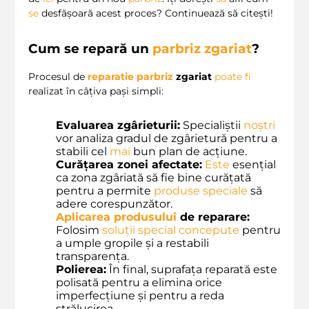
se
desfășoară acest proces? Continuează să citești!
Cum se repară un
parbriz zgariat
?
Procesul de
reparatie parbriz
zgariat
poate
fi
realizat în câțiva pași simpli:
Evaluarea zgârieturii:
Specialiștii
noștri
vor analiza gradul de zgârietură pentru a
stabili cel
mai
bun plan de acțiune.
Curățarea zonei afectate:
Este
esențial
ca zona zgâriată să fie bine curățată
pentru a permite
produse speciale
să
adere corespunzător.
Aplicarea produsului
de reparare:
Folosim
soluții special concepute
pentru
a umple gropile și a restabili
transparența.
Polierea:
În final, suprafața reparată este
polisată pentru a elimina orice
imperfecțiune și pentru a reda
strălucirea.