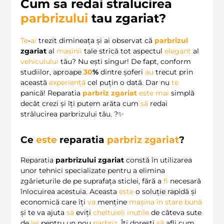
Cum sa redai stralucirea
parbrizului
tau zgariat?
Te
-
ai
trezit dimineața și ai observat că
parbrizul
zgariat
al
mașinii
tale strică tot aspectul
elegant
al
vehiculului
tău? Nu ești singur! De fapt, conform
studiilor, aproape
30
%
dintre șoferi
au
trecut prin
această
experiență
cel puțin o dată. Dar nu
te
panică! Reparatia
parbriz zgariat
este
mai
simplă
decât crezi și îți putem arăta cum
să
redai
strălucirea parbrizului tău. ?✨
Ce
este
reparatia
parbriz zgariat
?
Reparatia
parbrizului zgariat
constă în utilizarea
unor tehnici specializate pentru a elimina
zgârieturile de pe suprafața sticlei, fără a
fi
necesară
înlocuirea acestuia. Aceasta
este
o soluție rapidă și
economică care îți
va
menține
mașina în stare bună
și te va ajuta
să
eviți
cheltuieli inutile
de câteva sute
de
lei
pentru un nou
parbriz
. Îți dorești
să
afli cum