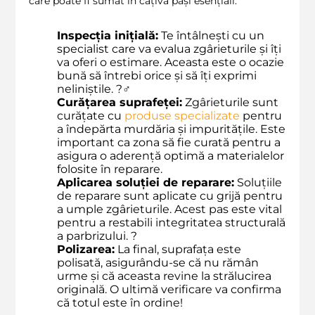
care poate fi sumat în câțiva pași esențiali:
Inspecția inițială:
Te întâlnești cu un
specialist care va evalua zgârieturile și îți
va oferi o estimare. Aceasta este o ocazie
bună să întrebi orice și să îți exprimi
neliniștile. ?️‍♂️
Curățarea suprafeței:
Zgârieturile sunt
curățate cu
produse specializate
pentru
a îndepărta murdăria și impuritățile. Este
important ca zona să fie curată pentru a
asigura o aderență optimă a materialelor
folosite în reparare.
Aplicarea soluției de reparare:
Soluțiile
de reparare sunt aplicate cu grijă pentru
a umple zgârieturile. Acest pas este vital
pentru a restabili integritatea structurală
a parbrizului. ?️
Polizarea:
La final, suprafața este
polisată, asigurându-se că nu rămân
urme și că aceasta revine la strălucirea
originală. O ultimă verificare va confirma
că totul este în ordine!