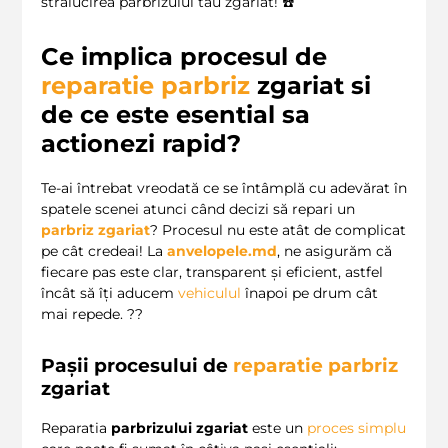
strălucirea parbrizului tău zgariat! ☎️
Ce implica procesul de
reparatie parbriz
zgariat si
de ce este esential sa
actionezi rapid?
Te-ai întrebat vreodată ce se întâmplă cu adevărat în
spatele scenei atunci când decizi să repari un
parbriz zgariat
? Procesul nu este atât de complicat
pe cât credeai! La
anvelopele.md
, ne asigurăm că
fiecare pas este clar, transparent și eficient, astfel
încât să îți aducem
vehiculul
înapoi pe drum cât
mai repede. ??
Pașii procesului de
reparatie parbriz
zgariat
Reparatia
parbrizului zgariat
este un
proces simplu