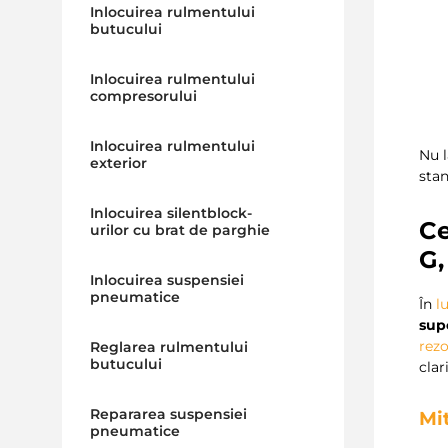
Inlocuirea rulmentului
butucului
Inlocuirea rulmentului
compresorului
Inlocuirea rulmentului
Nu 
exterior
sta
Inlocuirea silentblock-
Ce
urilor cu brat de parghie
G,
Inlocuirea suspensiei
pneumatice
În
l
supo
rez
Reglarea rulmentului
butucului
clar
Repararea suspensiei
Mi
pneumatice