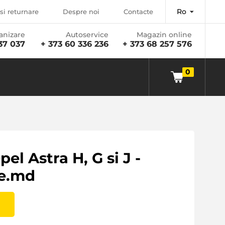
Ro
si returnare
Despre noi
Contacte
anizare
Autoservice
Magazin online
37 037
+ 373 60 336 236
+ 373 68 257 576
0
el Astra H, G si J -
le.md