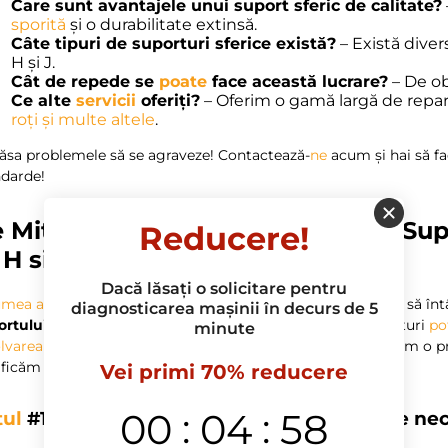
Care sunt avantajele unui suport sferic de calitate?
sporită
și o durabilitate extinsă.
Câte tipuri de suporturi sferice există?
– Există diver
H și J.
Cât de repede se
poate
face această lucrare?
– De ob
Ce alte
servicii
oferiți?
– Oferim o gamă largă de repara
roți
și multe altele
.
lăsa problemele să se agraveze! Contactează-
ne
acum și hai să fa
ndarde!
 Mituri Exista Despre Inlocuirea Supo
Reducere!
 H si J?
Dacă lăsați o solicitare pentru
umea auto
, unde informațiile circulă rapid, este foarte ușor să în
diagnosticarea mașinii în decurs de 5
rtului sferic
la Opel Astra G, H și J. Din păcate, aceste mituri
po
minute
olvarea problemelor
reale ale vehiculului tău. Hai să aruncăm o pr
ificăm realitatea din spatele acestora.
Vei primi 70% reducere
:
:
00
04
57
tul
#1: “Înlocuirea suportului sferic nu este n