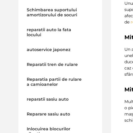
Unul
supo
Schimbarea suportului
amortizorului de socuri
afe
de
r
reparatii auto la fata
locului
Mi
Un a
autoservice japonez
une
duc
Reparatii tren de rulare
caz 
sfâr
Reparatia partii de rulare
a camioanelor
Mit
reparatii sasiu auto
Mulț
o pi
mași
Reparare sasiu auto
schi
Inlocuirea blocurilor