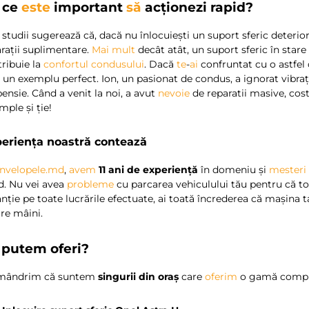
 ce
este
important
să
acționezi rapid?
 studii sugerează că, dacă nu înlocuiești un suport sferic deteriora
rații suplimentare.
Mai
mult
decât atât, un suport sferic în sta
ribuie la
confortul condusului
. Dacă
te
-
ai
confruntat cu o astfel 
e
un exemplu perfect. Ion, un pasionat de condus, a ignorat vibraț
ensie. Când a venit la noi, a avut
nevoie
de reparatii masive, cos
mple și ție!
eriența noastră contează
nvelopele.md
,
avem
11 ani de experiență
în domeniu și
mesteri 
d. Nu vei avea
probleme
cu parcarea vehiculului tău pentru că to
nție pe toate lucrările efectuate, ai toată încrederea că mașina 
re mâini.
 putem oferi?
ândrim că suntem
singurii din oraș
care
oferim
o gamă compl