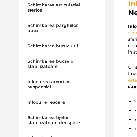
In
Schimbarea articulatiei
sferice
Ne
Schimbarea parghiilor
Inlo
auto
sem
sfer
chia
Schimbarea butucului
in 
Schimbarea bucselor
stabilizatoare
Un
Ima
est
Inlocuirea arcurilor
supo
suspensiei
Inlocuire resoare
Schimbarea tijelor
stabilizatoare din spate