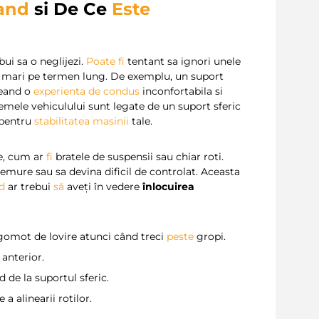
and
si De Ce
Este
bui sa o neglijezi.
Poate
fi
tentant sa ignori unele
mari pe termen lung. De exemplu, un suport
reand o
experienta de condus
inconfortabila si
emele vehiculului sunt legate de un suport sferic
 pentru
stabilitatea masinii
tale.
e, cum ar
fi
bratele de suspensii sau chiar roti.
tremure sau sa devina dificil de controlat. Aceasta
d
ar trebui
să
aveți în vedere
înlocuirea
gomot de lovire atunci când treci
peste
gropi.
anterior.
d de la suportul sferic.
a alinearii rotilor.