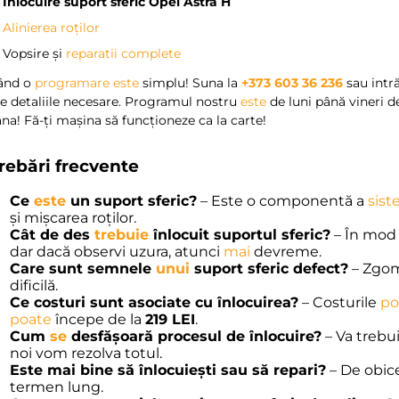
?
Inlocuire suport sferic Opel Astra H
?
Alinierea roților
 Vopsire și
reparatii complete
ând o
programare
este
simplu! Suna la
+373 603 36 236
sau intră
e detaliile necesare. Programul nostru
este
de luni până vineri de
a! Fă-ți mașina să funcționeze ca la carte!
trebări frecvente
Ce
este
un suport sferic?
– Este o componentă a
sist
și mișcarea roților.
Cât de des
trebuie
înlocuit suportul sferic?
– În mod i
dar dacă observi uzura, atunci
mai
devreme.
Care sunt semnele
unui
suport sferic defect?
– Zgomo
dificilă.
Ce costuri sunt asociate cu înlocuirea?
– Costurile
po
poate
începe de la
219 LEI
.
Cum
se
desfășoară procesul de înlocuire?
– Va trebu
noi vom rezolva totul.
Este mai bine să înlocuiești sau să repari?
– De obice
termen lung.