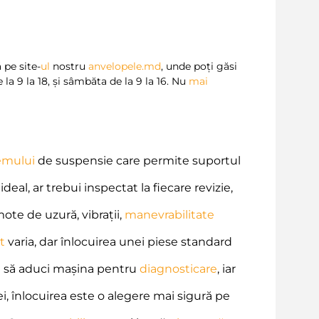
 pe site-
ul
nostru
anvelopele.md
, unde poți găsi
 la 9 la 18, și sâmbăta de la 9 la 16. Nu
mai
emului
de suspensie care permite suportul
deal, ar trebui inspectat la fiecare revizie,
te de uzură, vibrații,
manevrabilitate
t
varia, dar înlocuirea unei piese standard
i să aduci mașina pentru
diagnosticare
, iar
i, înlocuirea este o alegere mai sigură pe