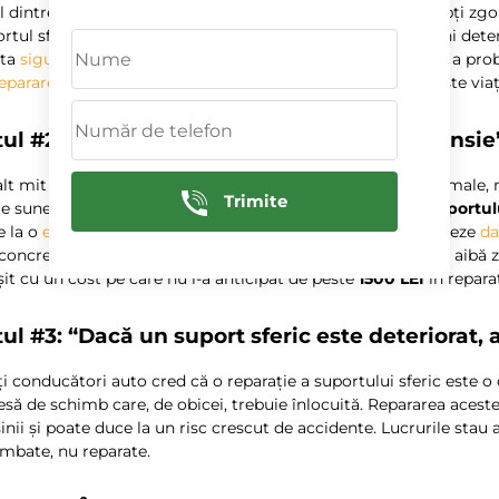
 dintre cele mai răspândite mituri este că trebuie să aștepți zg
rtul sferic. Realitatea este că un suport sferic poate deveni det
cta
siguranța
și
manevrabilitatea mașinii
. Izolarea timpurie a pro
eparare
- studiile arată că o
interventie timpurie
prelungește viaț
tul #2: “Poți ignora zgomotele de la suspensie
lt mit comun este că zgomotele de la suspensie sunt normale, m
Trimite
le sunete
pot
părea inofensive, ele
pot
sugera o uzură a
suportulu
e la o
experiență de condus
neplăcută, dar poate și să cauzeze
da
concret, un client a venit cu o Opel Astra care a început să aibă
șit cu un cost pe care nu l-a anticipat de peste
1500 LEI
în repara
ul #3: “Dacă un suport sferic este deteriorat, 
i conducători auto cred că o reparație a suportului sferic este o
esă de schimb care, de obicei, trebuie înlocuită. Repararea aces
nii și poate duce la un risc crescut de accidente. Lucrurile stau 
mbate, nu reparate.