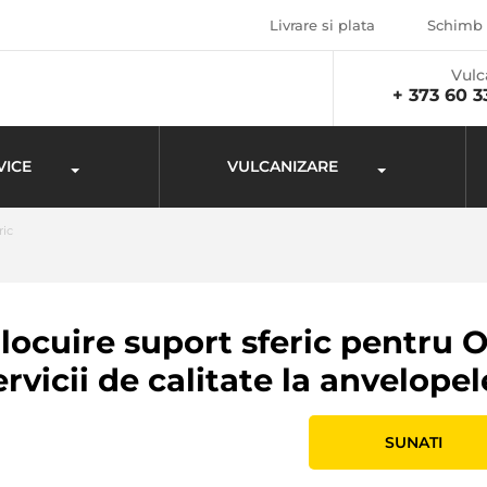
Livrare si plata
Schimb 
Vulc
+ 373 60 3
VICE
VULCANIZARE
ric
locuire suport sferic pentru Op
ervicii de calitate la anvelope
SUNATI