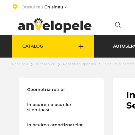
Orasul tau
Chisinau
+
CATALOG
AUTOSER
Principala
Autoservice
Reparatia suspensiei
inlocuire suport sfe
Geometria rotilor
In
S
Inlocuirea blocurilor
silentioase
Inlocuirea amortizoarelor