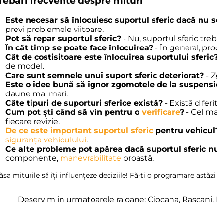
trebări frecvente despre mituri
Este necesar să înlocuiesc suportul sferic dacă nu
previ problemele viitoare.
Pot să repar suportul sferic?
- Nu, suportul sferic treb
În cât timp se poate face înlocuirea?
- În general, pro
Cât de costisitoare este înlocuirea suportului sferic
de model.
Care sunt semnele unui suport sferic deteriorat?
- Z
Este o idee bună să ignor zgomotele de la suspensi
daune mai mari.
Câte tipuri de suporturi sferice există?
- Există difer
Cum pot ști când să vin pentru o
verificare
?
- Cel ma
fiecare revizie.
De ce este important suportul sferic
pentru vehicul
siguranța vehiculului
.
Ce alte probleme pot apărea dacă suportul sferic n
componente,
manevrabilitate
proastă.
ăsa miturile să îți influențeze deciziile! Fă-ți o programare astăzi
Deservim in urmatoarele raioane: Ciocana, Rascani, 