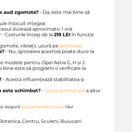
 se aud zgomote?
- Da, este mai bine să
uie înlocuit integral.
cesul durează aproximativ 1 oră.
?
- Costurile încep de la
219 LEI
în funcție
gomote, vibrații, uzură pe
anvelope
.
e?
- Nu, ignorarea acestora poate duce la
ite modele pentru Opel Astra G, H și J.
i bine este să programi o verificare la
?
- Acesta influențează stabilitatea și
u este schimbat?
-
Uzura prematură
a altor
 și asigură
siguranța vehiculului
tău!
Botanica, Centru, Sculeni, Buiucani