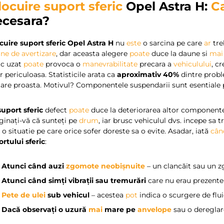
locuire suport sferic
Opel Astra H:
C
cesara?
cuire suport sferic Opel Astra H
nu
este
o sarcina pe care
ar
tre
ne de avertizare
, dar aceasta alegere
poate
duce la daune si
mai
ic uzat
poate
provoca o
manevrabilitate
precara a
vehiculului
, c
r periculoasa. Statisticile arata ca
aproximativ 40%
dintre probl
stare proasta. Motivul? Componentele suspendarii sunt esentiale
suport sferic
defect
poate
duce la deteriorarea altor component
ginați-vă că sunteți pe
drum
, iar brusc vehiculul dvs. incepe sa 
e
o situatie pe care orice sofer doreste sa o evite. Asadar, iată
cân
rtului sferic
:
?
Atunci când auzi
zgomote neobișnuite
– un clancăit sau un z
?
Atunci când simți vibrații sau tremurări
care nu erau prezente 
?
Pete de ulei
sub vehicul
– acestea
pot
indica o scurgere de flui
?
Dacă observați o uzură
mai
mare pe
anvelope
sau o dereglare 