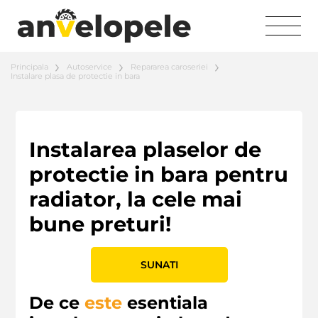
Principala
Autoservice
Repararea caroseriei
Instalare plasa de protectie in bara
Instalarea plaselor de
protectie in bara pentru
radiator, la cele mai
bune preturi!
SUNATI
De ce
este
esentiala