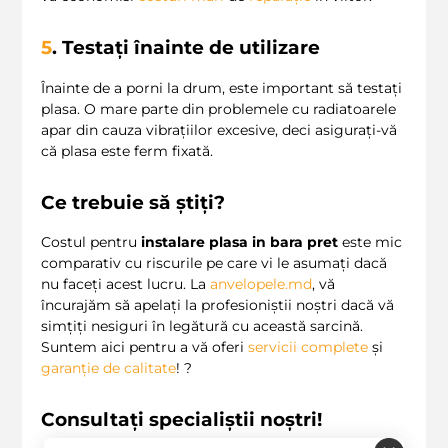
5
. Testați înainte de utilizare
Înainte de a porni la drum, este important să testați
plasa. O mare parte din problemele cu radiatoarele
apar din cauza vibrațiilor excesive, deci asigurați-vă
că plasa este ferm fixată.
Ce trebuie să știți?
Costul pentru
instalare plasa in bara pret
este mic
comparativ cu riscurile pe care vi le asumați dacă
nu faceți acest lucru. La
anvelopele.md
, vă
încurajăm să apelați la profesioniștii noștri dacă vă
simțiți nesiguri în legătură cu această sarcină.
Suntem aici pentru a vă oferi
servicii complete
și
garanție de calitate
! ?
Consultați specialiștii noștri!