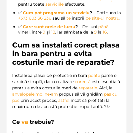
pentru toate
serviciile
efectuate.
✅
Cum pot programa un serviciu
?
– Poți suna la
+373 603 36 236
sau să
te
înscrii
pe site-ul nostru
.
✅
Care sunt orele de lucru
?
– De luni
până
vineri, între
9
și
18
, iar sâmbăta de la
9
la
16
.
Cum sa instalati corect plasa
in bara pentru a evita
costurile mari de reparatie?
Instalarea plasei de protectie in bara
poate
părea o
sarcină simplă, dar o realizare
corectă
este esențială
pentru a evita costurile mari de
reparație
. Aici, la
anvelopele.md
,
ne
-
am
propus să vă ghidăm
pas cu
pas
prin acest proces,
astfel
încât să profitați la
maximum de această protecție importantă. ?✨
Ce
va
trebuie?