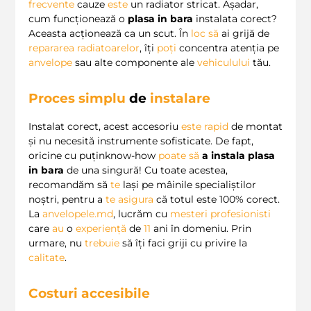
frecvente
cauze
este
un radiator stricat. Așadar,
cum funcționează o
plasa in bara
instalata corect?
Aceasta acționează ca un scut. În
loc
să
ai grijă de
repararea radiatoarelor
, îți
poți
concentra atenția pe
anvelope
sau alte componente ale
vehiculului
tău.
Proces simplu
de
instalare
Instalat corect, acest accesoriu
este
rapid
de montat
și nu necesită instrumente sofisticate. De fapt,
oricine cu puținknow-how
poate
să
a instala plasa
in bara
de una singură! Cu toate acestea,
recomandăm să
te
lași pe mâinile specialiștilor
noștri, pentru a
te
asigura
că totul este 100% corect.
La
anvelopele.md
, lucrăm cu
mesteri profesionisti
care
au
o
experiență
de
11
ani în domeniu. Prin
urmare, nu
trebuie
să îți faci griji cu privire la
calitate
.
Costuri accesibile