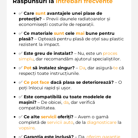
Răspunsuri la
întrebări frecvente
✅
Care
sunt
avantajele unei plase de
protecție?
– Previi daunele radiatoarelor și
economisești costurile de reparații.
✅
Ce materiale
sunt
cele
mai
bune pentru
plasă?
– Optează pentru plasă de oțel sau plastic
rezistent la impact.
✅
Este greu de instalat?
– Nu, este un
proces
simplu
, dar recomandăm ajutorul specialiștilor.
✅
Pot
să instalez singur?
–
Da
, dar asigură-
te
că
respecți toate instrucțiunile.
✅
Ce pot face
dacă plasa se deteriorează?
– O
poți înlocui rapid și ușor.
✅
Este compatibilă cu toate modelele de
mașini?
– De obicei,
da
, dar verifică
compatibilitatea.
✅
Ce alte
servicii
oferiți?
– Avem o gamă
completă de
servicii auto
, de la
diagnosticare
la
vopsire
.
✅
Garantia este inclusă?
– Da,
oferim
garanție