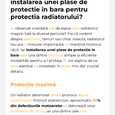
instalarea unei plase de
protectie in bara pentru
protectia radiatorului?
Ai
observat vreodată
cât
de expus
este
radiatorul
mașinii tale la diverse pericole? Fie că vorbim
despre
pietricele
, ramuri sau chiar insecte, radiatorul
tău are
o
misiune importantă:
să
mențină motorul
răcit. Iar
installarea unei plase de protectie in
bara
este
una dintre
cele
mai
simple și eficiente
modalități pentru a-l proteja.
Îți
voi explica de ce
este
esențial
să
investești în
acest
mic dar crucial
detaliu.
Protecție maximă
Un radiator deteriorat
poate
provoca
daune
costisitoare
. Potrivit statisticilor, aproximativ
30
%
din defecțiunile motoarelor
se
datorează unor
probleme de răcire
, iar una dintre cele
mai