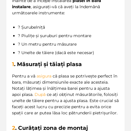
Înainte de a începe instalarea
plasei in bara
instalare
, asigurați-vă că aveți la îndemână
următoarele instrumente:
? Șurubelniță
? Piulițe și șuruburi pentru montare
? Un metru pentru măsurare
?️ Unelte de tăiere (dacă este necesar)
1
. Măsurați și tăiați plasa
Pentru a vă
asigura
că plasa se potrivește perfect în
bara, măsurați dimensiunile exacte ale acesteia.
Notați lățimea și înălțimea barei pentru a ajusta
apoi plasa.
După
ce ați obținut măsurătorile, folosiți
unelte de tăiere pentru a ajusta plasa. Este crucial să
faceți acest lucru cu precizie pentru a evita orice
spații care ar putea lăsa loc pătrunderii pietrișurilor.
2
. Curățați zona de montaj