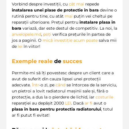
Vorbind despre investiții, cu
cât
mai
repede
instalarea unei plase de protectie in bara
devine o
rutină pentru tine, cu atât
mai
puțin vei cheltui pe
reparații ulterioare. Prețul pentru
instalare plasa in
bara
variază, dar este destul de competitiv. La noi, la
anvelopele.md
,
poți
verifica prețurile în partea de
jos a paginii. O
mică investiție
acum
poate
salva mii
de
lei
în viitor!
Exemple reale
de
succes
Permite-mi să îți povestesc despre un client care a
avut de suferit din cauza lipsei unei protecții
adecvate.
Într
-o zi, pe
când
se întorcea de la serviciu,
un pietroi a lovit radiatorul mașinii sale și, fără o
protecție, a dus la o pierdere de lichid, iar
costurile
reparației au depășit 2000
LEI
. Dacă
ar
fi
avut o
plasa in bara pentru protectia radiatorului
, totul
ar fi putut fi evitat!