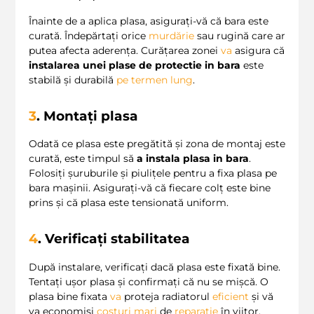
Înainte de a aplica plasa, asigurați-vă că bara este
curată. Îndepărtați orice
murdărie
sau rugină care ar
putea afecta aderența. Curățarea zonei
va
asigura că
instalarea unei plase de protectie in bara
este
stabilă și durabilă
pe termen lung
.
3
. Montați plasa
Odată ce plasa este pregătită și zona de montaj este
curată, este timpul să
a instala plasa in bara
.
Folosiți șuruburile și piulițele pentru a fixa plasa pe
bara mașinii. Asigurați-vă că fiecare colț este bine
prins și că plasa este tensionată uniform.
4
. Verificați stabilitatea
După instalare, verificați dacă plasa este fixată bine.
Tentați ușor plasa și confirmați că nu se mișcă. O
plasa bine fixata
va
proteja radiatorul
eficient
și vă
va economisi
costuri mari
de
reparație
în viitor.