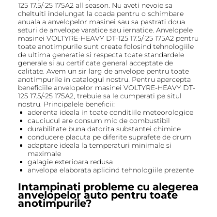
125 17.5/-25 175А2 all season. Nu aveti nevoie sa
cheltuiti indelungat la coada pentru o schimbare
anuala a anvelopelor masinei sau sa pastrati doua
seturi de anvelope varatice sau iernatice. Anvelopele
masinei VOLTYRE-HEAVY DT-125 17.5/-25 175А2 pentru
toate anotimpurile sunt create folosind tehnologiile
de ultima generatie si respecta toate standardele
generale si au certificate general acceptate de
calitate. Avem un sir larg de anvelope pentru toate
anotimpurile in catalogul nostru. Pentru apercepta
beneficiile anvelopelor masinei VOLTYRE-HEAVY DT-
125 17.5/-25 175А2, trebuie sa le cumperati pe situl
nostru. Principalele beneficii:
aderenta ideala in toate conditiile meteorologice
cauciucul are consum mic de combustibil
durabilitate buna datorita substantei chimice
conducere placuta pe diferite suprafete de drum
adaptare ideala la temperaturi minimale si
maximale
galagie exterioara redusa
anvelopa elaborata aplicind tehnologiile prezente
Intampinati probleme cu alegerea
anvelopelor auto pentru toate
anotimpurile?