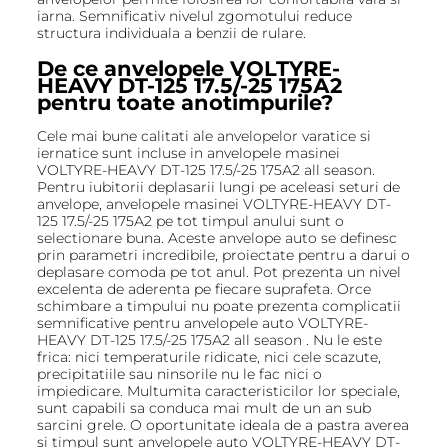
iarna. Semnificativ nivelul zgomotului reduce
structura individuala a benzii de rulare.
De ce anvelopele VOLTYRE-
HEAVY DT-125 17.5/-25 175А2
pentru toate anotimpurile?
Cele mai bune calitati ale anvelopelor varatice si
iernatice sunt incluse in anvelopele masinei
VOLTYRE-HEAVY DT-125 17.5/-25 175А2 all season.
Pentru iubitorii deplasarii lungi pe aceleasi seturi de
anvelope, anvelopele masinei VOLTYRE-HEAVY DT-
125 17.5/-25 175А2 pe tot timpul anului sunt o
selectionare buna. Aceste anvelope auto se definesc
prin parametri incredibile, proiectate pentru a darui o
deplasare comoda pe tot anul. Pot prezenta un nivel
excelenta de aderenta pe fiecare suprafeta. Orce
schimbare a timpului nu poate prezenta complicatii
semnificative pentru anvelopele auto VOLTYRE-
HEAVY DT-125 17.5/-25 175А2 all season . Nu le este
frica: nici temperaturile ridicate, nici cele scazute,
precipitatiile sau ninsorile nu le fac nici o
impiedicare. Multumita caracteristicilor lor speciale,
sunt capabili sa conduca mai mult de un an sub
sarcini grele. O oportunitate ideala de a pastra averea
si timpul sunt anvelopele auto VOLTYRE-HEAVY DT-