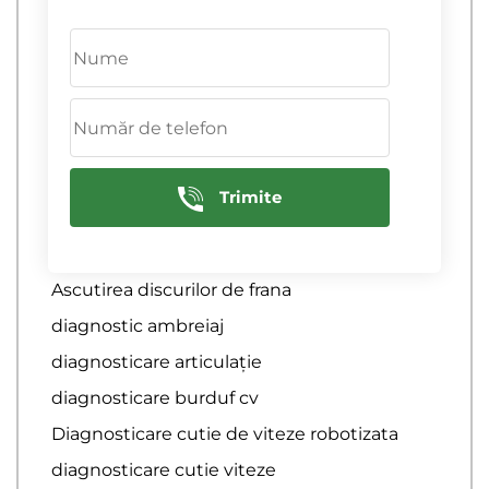
Bamper antigraviy
ceramica auto
Ceramica de polisare auto
Colant auto
Colant auto
Trimite
Reparatie transmisie
ambreiaj auto
Ascutirea discurilor de frana
diagnostic ambreiaj
diagnosticare articulație
diagnosticare burduf cv
Diagnosticare cutie de viteze robotizata
diagnosticare cutie viteze