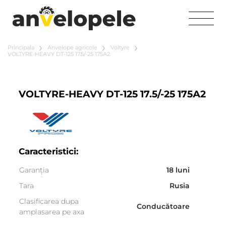
Principala
Anvelope agricole
Voltyre
VOLTYRE-HEAVY DT-125 17.5/-25 175А2
VOLTYRE-HEAVY DT-125 17.5/-25 175А2
Caracteristici:
Garanția
18 luni
Tara
Rusia
Clasificarea dupa
Conducătoare
amplasarea pe axa