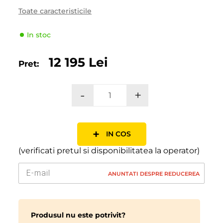
Numărul de straturi
4 PR
Toate caracteristicile
Sezonalitate
All seasons
Tipul de vehicul
Masini speciale
In stoc
Producator
Voltyre
12 195 Lei
Pret:
Indicele de viteză
A2 (10 км/ч)
Indicele de sarcină
175 (6900kg)
-
+
+
IN COS
(verificati pretul si disponibilitatea la operator)
ANUNTATI DESPRE REDUCEREA
Produsul nu este potrivit?