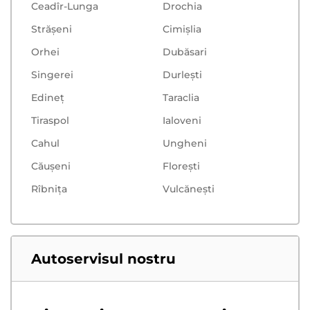
Ceadîr-Lunga
Drochia
Strășeni
Cimișlia
Orhei
Dubăsari
Singerei
Durlești
Edineț
Taraclia
Tiraspol
Ialoveni
Cahul
Ungheni
Căușeni
Floreşti
Rîbnița
Vulcăneşti
Autoservisul nostru