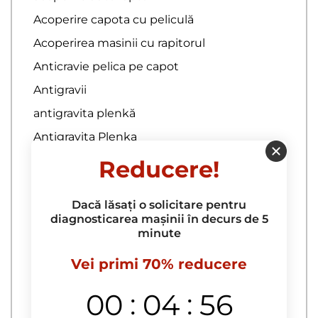
Acoperire capota cu peliculă
Acoperirea masinii cu rapitorul
Anticravie pelica pe capot
Antigravii
antigravita plenkă
Antigravita Plenka
Antigravita poliuretana
Reducere!
Aplicare autocolant auto
Dacă lăsați o solicitare pentru
asigurare auto
diagnosticarea mașinii în decurs de 5
Autocolant auto
minute
autocolant carbon auto
Vei primi 70% reducere
Autocolant caroserie auto
:
:
00
04
55
Autocolant pe masina