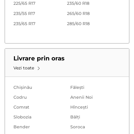
225/65 R17
235/60 R18
235/55 R17
265/60 R18
235/65 R17
285/60 R18
Livrare prin oras
Vezi toate
Chișinău
Făleşti
Codru
Anenii Noi
Comrat
Hînceşti
Slobozia
Bălţi
Bender
Soroca