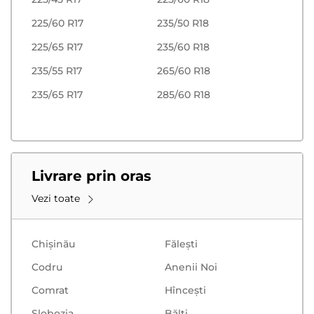
225/60 R17
235/50 R18
225/65 R17
235/60 R18
235/55 R17
265/60 R18
235/65 R17
285/60 R18
Livrare prin oras
Vezi toate
Chișinău
Făleşti
Codru
Anenii Noi
Comrat
Hînceşti
Slobozia
Bălţi