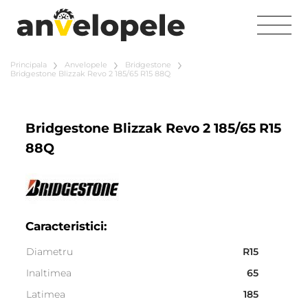
Principala
Anvelopele
Bridgestone
Bridgestone Blizzak Revo 2 185/65 R15 88Q
Bridgestone Blizzak Revo 2 185/65 R15
88Q
Caracteristici:
Diametru
R15
Inaltimea
65
Latimea
185