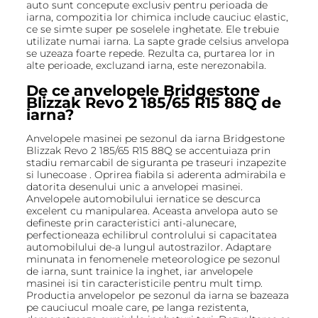
auto sunt concepute exclusiv pentru perioada de
iarna, compozitia lor chimica include cauciuc elastic,
ce se simte super pe soselele inghetate. Ele trebuie
utilizate numai iarna. La sapte grade celsius anvelopa
se uzeaza foarte repede. Rezulta ca, purtarea lor in
alte perioade, excluzand iarna, este nerezonabila.
De ce anvelopele Bridgestone
Blizzak Revo 2 185/65 R15 88Q de
iarna?
Anvelopele masinei pe sezonul da iarna Bridgestone
Blizzak Revo 2 185/65 R15 88Q se accentuiaza prin
stadiu remarcabil de siguranta pe traseuri inzapezite
si lunecoase . Oprirea fiabila si aderenta admirabila e
datorita desenului unic a anvelopei masinei.
Anvelopele automobilului iernatice se descurca
excelent cu manipularea. Aceasta anvelopa auto se
defineste prin caracteristici anti-alunecare,
perfectioneaza echilibrul controlului si capacitatea
automobilului de-a lungul autostrazilor. Adaptare
minunata in fenomenele meteorologice pe sezonul
de iarna, sunt trainice la inghet, iar anvelopele
masinei isi tin caracteristicile pentru mult timp.
Productia anvelopelor pe sezonul da iarna se bazeaza
pe cauciucul moale care, pe langa rezistenta,