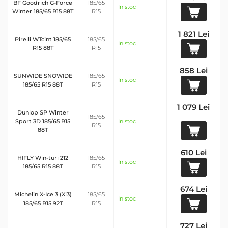
BF Goodrich G-Force
185/65
In stoc
Winter 185/65 R15 88T
R15
1 821 Lei
Pirelli WTcint 185/65
185/65
In stoc
R15 88T
R15
858 Lei
SUNWIDE SNOWIDE
185/65
In stoc
185/65 R15 88T
R15
1 079 Lei
Dunlop SP Winter
185/65
Sport 3D 185/65 R15
In stoc
R15
88T
610 Lei
HIFLY Win-turi 212
185/65
In stoc
185/65 R15 88T
R15
674 Lei
Michelin X-Ice 3 (Xi3)
185/65
In stoc
185/65 R15 92T
R15
727 Lei