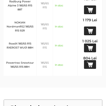
Radburg Power
185/65
Alpine 3 185/65 R15
In stoc
R15
88T
1 179 Lei
NOKIAN
185/65
NordmanRS2 185/65
In stoc
R15
R15 92R
1 025 Lei
RoadX 185/65 R15
185/65
In stoc
RXEROST WU01 88H
R15
804 Lei
Powertrac Snowtour
185/65
In stoc
185/65 R15 88H
R15