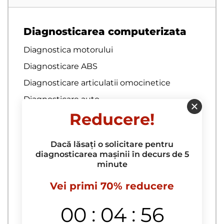
Diagnosticarea computerizata
Diagnostica motorului
Diagnosticare ABS
Diagnosticare articulatii omocinetice
Diagnosticare auto
Reducere!
Diagnosticare baterie auto
Diagnosticare bratari
Dacă lăsați o solicitare pentru
Diagnosticare bucselor pentru brate
diagnosticarea mașinii în decurs de 5
minute
Diagnosticare complexa
Diagnosticare computerizata a
Vei primi 70% reducere
autoturismului la domiciliu
:
:
00
04
55
Diagnosticare computerizata a
echipamentelor electrice