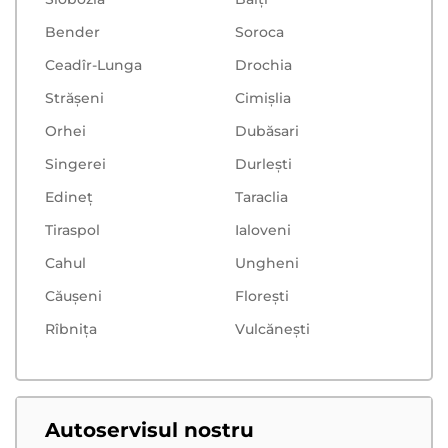
Bender
Soroca
Ceadîr-Lunga
Drochia
Strășeni
Cimișlia
Orhei
Dubăsari
Singerei
Durlești
Edineț
Taraclia
Tiraspol
Ialoveni
Cahul
Ungheni
Căușeni
Floreşti
Rîbnița
Vulcăneşti
Autoservisul nostru