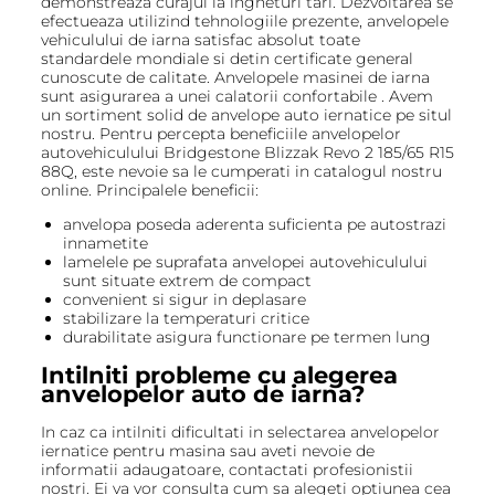
demonstreaza curajul la ingheturi tari. Dezvoltarea se
efectueaza utilizind tehnologiile prezente, anvelopele
vehiculului de iarna satisfac absolut toate
standardele mondiale si detin certificate general
cunoscute de calitate. Anvelopele masinei de iarna
sunt asigurarea a unei calatorii confortabile . Avem
un sortiment solid de anvelope auto iernatice pe situl
nostru. Pentru percepta beneficiile anvelopelor
autovehiculului Bridgestone Blizzak Revo 2 185/65 R15
88Q, este nevoie sa le cumperati in catalogul nostru
online. Principalele beneficii:
anvelopa poseda aderenta suficienta pe autostrazi
innametite
lamelele pe suprafata anvelopei autovehiculului
sunt situate extrem de compact
convenient si sigur in deplasare
stabilizare la temperaturi critice
durabilitate asigura functionare pe termen lung
Intilniti probleme cu alegerea
anvelopelor auto de iarna?
In caz ca intilniti dificultati in selectarea anvelopelor
iernatice pentru masina sau aveti nevoie de
informatii adaugatoare, contactati profesionistii
nostri. Ei va vor consulta cum sa alegeti optiunea cea