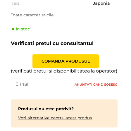
Tara
Japonia
Sezonalitate
Iarna
Toate caracteristicile
Tipul de vehicul
Pasager
In stoc
Producator
Bridgestone
Indicele de viteză
Q (160 km/h)
Verificati pretul cu consultantul
Indicele de sarcină
88 (560kg)
COMANDA PRODUSUL
(verificati pretul si disponibilitatea la operator)
ANUNTATI CAND SOSESC
Produsul nu este potrivit?
Vezi alternative pentru acest produs