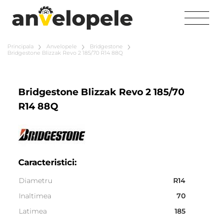
Principala
Anvelopele
Bridgestone
Bridgestone Blizzak Revo 2 185/70 R14 88Q
Bridgestone Blizzak Revo 2 185/70
R14 88Q
Caracteristici:
Diametru
R14
Inaltimea
70
Latimea
185