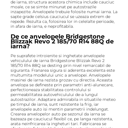
de iarna, structura acestora chimica include cauciuc
moale, ce se simte minunat pe autostrazile
inzapezite. Anvelopele trebuie folosite numai iarna. La
sapte grade celsius cauciucul se uzeaza extrem de
repede. Rezulta ca, folosirea lor in celelalte perioade,
in afara de iarna, e neprofitabila.
De ce anvelopele Bridgestone
Blizzak Revo 2 185/70 R14 88Q de
iarna?
Pe suprafete introienite si inghetate anvelopele
vehiculului de iarna Bridgestone Blizzak Revo 2
185/70 R14 88Q se desting prin nivel remarcabil de
siguranta. Franarea sigura si aderenta excelenta este
multumita modelului unic a anvelopei. Anvelopele
masinei de iarna rezista grozav cu directia. Aceasta
anvelopa se defineste prin parametri anti-alunecare,
perfectioneaza stabilitatea controlului si
permeabilitatea autovehiculului de-a lungul
autostrazilor. Adaptare admirabila in situatiile meteo
pe timpul de iarna, sunt rezistente la frig, iar
anvelopele auto isi mentin parametrii indelungat.
Crearea anvelopelor auto pe sezonul da iarna se
bazeaza pe cauciucul flexibil ce, pe langa rezistenta,
arata neinfricarea la ingheturi tari. Fabricarea se