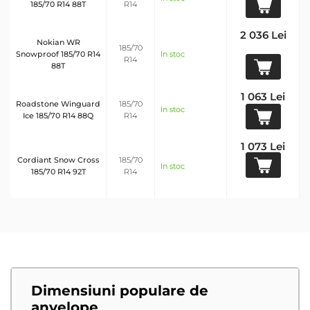
185/70 R14 88T
R14
2 036 Lei
Nokian WR
185/70
Snowproof 185/70 R14
In stoc
R14
88T
1 063 Lei
Roadstone Winguard
185/70
In stoc
Ice 185/70 R14 88Q
R14
1 073 Lei
Cordiant Snow Cross
185/70
In stoc
185/70 R14 92T
R14
Dimensiuni populare de
anvelope