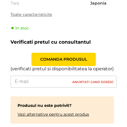
Tara
Japonia
Sezonalitate
Iarna
Toate caracteristicile
Tipul de vehicul
Pasager
In stoc
Producator
Bridgestone
Indicele de viteză
Q (160 km/h)
Verificati pretul cu consultantul
Indicele de sarcină
88 (560kg)
COMANDA PRODUSUL
(verificati pretul si disponibilitatea la operator)
ANUNTATI CAND SOSESC
Produsul nu este potrivit?
Vezi alternative pentru acest produs