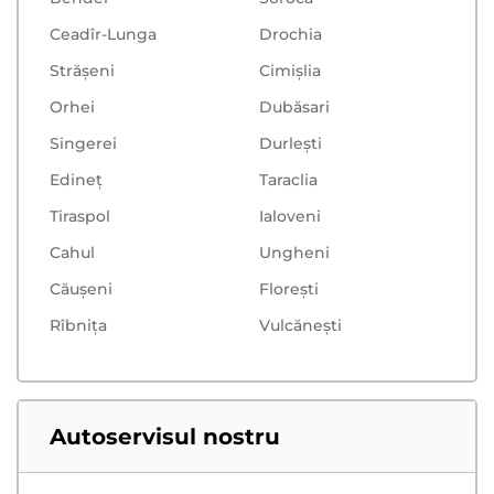
Ceadîr-Lunga
Drochia
Strășeni
Cimișlia
Orhei
Dubăsari
Singerei
Durlești
Edineț
Taraclia
Tiraspol
Ialoveni
Cahul
Ungheni
Căușeni
Floreşti
Rîbnița
Vulcăneşti
Autoservisul nostru