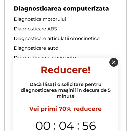
Diagnosticarea computerizata
Diagnostica motorului
Diagnosticare ABS
Diagnosticare articulatii omocinetice
Diagnosticare auto
Diagnosticare baterie auto
Reducere!
Diagnosticare bratari
Diagnosticare bucselor pentru brate
Dacă lăsați o solicitare pentru
Diagnosticare complexa
diagnosticarea mașinii în decurs de 5
minute
Diagnosticare computerizata a
autoturismului la domiciliu
Vei primi 70% reducere
Diagnosticare computerizata a
echipamentelor electrice
:
:
00
04
55
diagnosticare computerizata a motorului