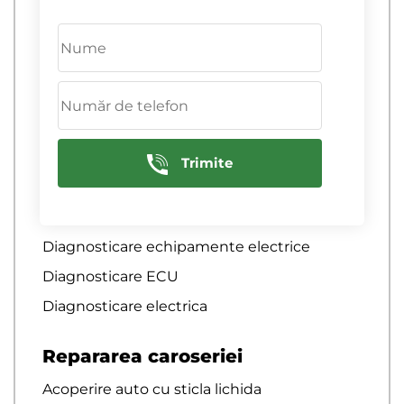
Diagnosticare computerizata a sistemelor
de franare
Diagnosticare computerizata a sistemului
de aprindere
Diagnosticare computerizata auto
diagnosticare computerizata auto
Trimite
Diagnosticare computernica a motoarelor
de camioane de marfa
Diagnosticare cremaliera de directie
Diagnosticare echipamente electrice
Diagnosticare ECU
Diagnosticare electrica
Repararea caroseriei
Acoperire auto cu sticla lichida