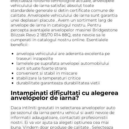
efectueaza folosind tehnologiile actuale, anvelopele
vehiculului de iarna satisfac absolut toate
standardele generale si detin certificate comune de
calitate. Anvelopele vehiculului de iarna sunt garantia
unei deplasari placute . Avem un sortiment larg de
anvelope de iarna in catalogul nostru. Pentru
percepta avantajele anvelopelor masinei Bridgestone
Blizzak Revo 2 185/70 R14 88Q, este nevoie sa le
cumperati in catalogul nostru online. Esentialele
beneficii:
anvelopa vehiculului are aderenta excelenta pe
traseuri inzapezite
lamelele pe suprafata anvelopei automobilului
sunt situate foarte strans
convenient si stabil in miscare
stabilizare la temperaturi critice
durabilitate garanteaza durabilitatea vietii
Intampinati dificultati cu alegerea
anvelopelor de iarna?
Daca intilniti greutati in selectarea anvelopelor auto
pe sezonul da iarna pentru vehicul si aveti nevoie de
informatii adaugatoare, contactati profesionistii
nostri. Ei va vor ajuta sa alegeti optiunea cea mai
buna. Vindem doar produse de calitate . Selecteaza