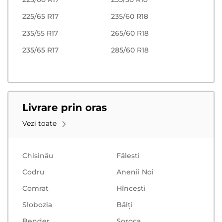
225/65 R17
235/60 R18
235/55 R17
265/60 R18
235/65 R17
285/60 R18
Livrare prin oras
Vezi toate
Chișinău
Făleşti
Codru
Anenii Noi
Comrat
Hînceşti
Slobozia
Bălţi
Bender
Soroca