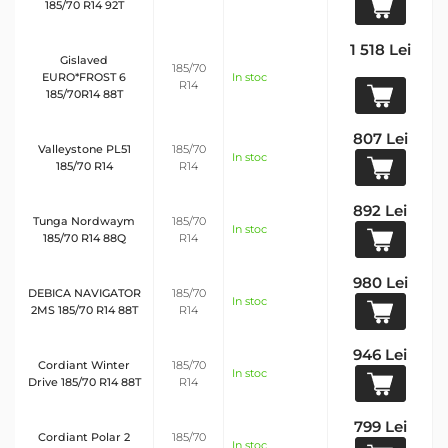
185/70 R14 92T
1 518 Lei
Gislaved
185/70
EURO*FROST 6
In stoc
R14
185/70R14 88T
807 Lei
Valleystone PL51
185/70
In stoc
185/70 R14
R14
892 Lei
Tunga Nordwaym
185/70
In stoc
185/70 R14 88Q
R14
980 Lei
DEBICA NAVIGATOR
185/70
In stoc
2MS 185/70 R14 88T
R14
946 Lei
Cordiant Winter
185/70
In stoc
Drive 185/70 R14 88T
R14
799 Lei
Cordiant Polar 2
185/70
In stoc