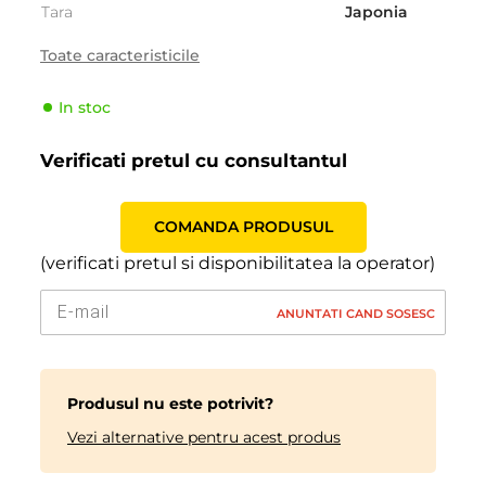
Tara
Japonia
Sezonalitate
Iarna
Toate caracteristicile
Tipul de vehicul
Camioneta/ Microbuz
In stoc
Producator
Bridgestone
Indicele de viteză
R (170 km/h)
Verificati pretul cu consultantul
Indicele de sarcină
110 (1060kg)
COMANDA PRODUSUL
(verificati pretul si disponibilitatea la operator)
ANUNTATI CAND SOSESC
Produsul nu este potrivit?
Vezi alternative pentru acest produs