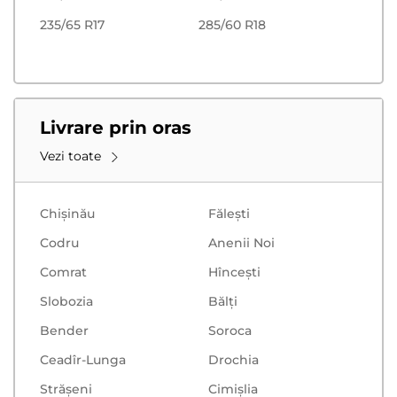
235/65 R17
285/60 R18
Livrare prin oras
Vezi toate
Chișinău
Făleşti
Codru
Anenii Noi
Comrat
Hînceşti
Slobozia
Bălţi
Bender
Soroca
Ceadîr-Lunga
Drochia
Strășeni
Cimișlia