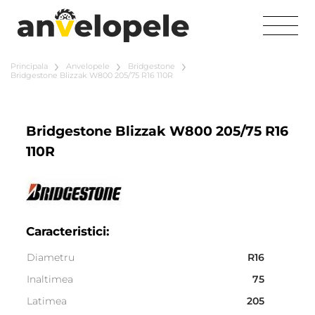
Principala
Anvelopele
Bridgestone
Bridgestone Blizzak W800 205/75 R16 110R
Bridgestone Blizzak W800 205/75 R16
110R
Caracteristici:
Diametru
R16
Inaltimea
75
Latimea
205