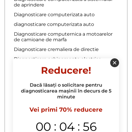
de aprindere
Diagnosticare computerizata auto
diagnosticare computerizata auto
Diagnosticare computernica a motoarelor
de camioane de marfa
Diagnosticare cremaliera de directie
Diagnosticare echipamente electrice
Reducere!
Diagnosticare ECU
Diagnosticare electrica
Dacă lăsați o solicitare pentru
diagnosticarea mașinii în decurs de 5
Repararea caroseriei
minute
Acoperire auto cu sticla lichida
Vei primi 70% reducere
acoperire auto raptor
:
:
00
04
55
Acoperire capota cu peliculă