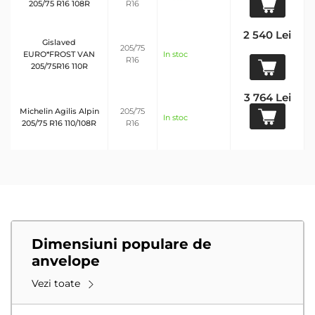
205/75 R16 108R
R16
2 540 Lei
Gislaved
205/75
EURO*FROST VAN
In stoc
R16
205/75R16 110R
3 764 Lei
Michelin Agilis Alpin
205/75
In stoc
205/75 R16 110/108R
R16
Dimensiuni populare de
anvelope
Vezi toate