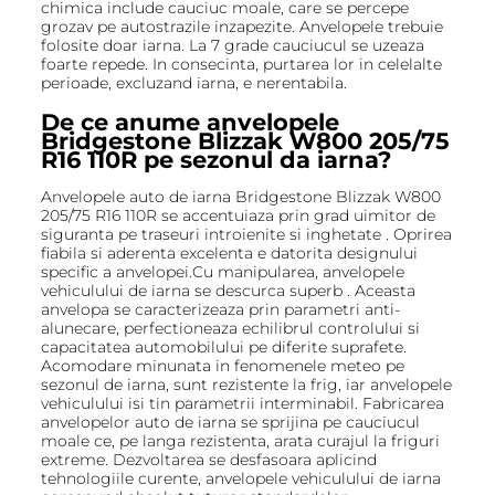
chimica include cauciuc moale, care se percepe
grozav pe autostrazile inzapezite. Anvelopele trebuie
folosite doar iarna. La 7 grade cauciucul se uzeaza
foarte repede. In consecinta, purtarea lor in celelalte
perioade, excluzand iarna, e nerentabila.
De ce anume anvelopele
Bridgestone Blizzak W800 205/75
R16 110R pe sezonul da iarna?
Anvelopele auto de iarna Bridgestone Blizzak W800
205/75 R16 110R se accentuiaza prin grad uimitor de
siguranta pe traseuri introienite si inghetate . Oprirea
fiabila si aderenta excelenta e datorita designului
specific a anvelopei.Cu manipularea, anvelopele
vehiculului de iarna se descurca superb . Aceasta
anvelopa se caracterizeaza prin parametri anti-
alunecare, perfectioneaza echilibrul controlului si
capacitatea automobilului pe diferite suprafete.
Acomodare minunata in fenomenele meteo pe
sezonul de iarna, sunt rezistente la frig, iar anvelopele
vehiculului isi tin parametrii interminabil. Fabricarea
anvelopelor auto de iarna se sprijina pe cauciucul
moale ce, pe langa rezistenta, arata curajul la friguri
extreme. Dezvoltarea se desfasoara aplicind
tehnologiile curente, anvelopele vehiculului de iarna