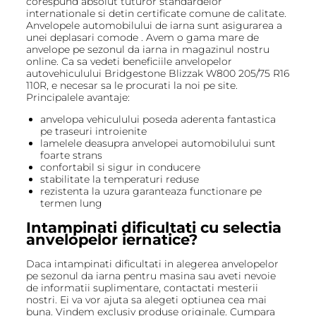
corespund absolut tuturor standardelor
internationale si detin certificate comune de calitate.
Anvelopele automobilului de iarna sunt asigurarea a
unei deplasari comode . Avem o gama mare de
anvelope pe sezonul da iarna in magazinul nostru
online. Ca sa vedeti beneficiile anvelopelor
autovehiculului Bridgestone Blizzak W800 205/75 R16
110R, e necesar sa le procurati la noi pe site.
Principalele avantaje:
anvelopa vehiculului poseda aderenta fantastica
pe traseuri introienite
lamelele deasupra anvelopei automobilului sunt
foarte strans
confortabil si sigur in conducere
stabilitate la temperaturi reduse
rezistenta la uzura garanteaza functionare pe
termen lung
Intampinati dificultati cu selectia
anvelopelor iernatice?
Daca intampinati dificultati in alegerea anvelopelor
pe sezonul da iarna pentru masina sau aveti nevoie
de informatii suplimentare, contactati mesterii
nostri. Ei va vor ajuta sa alegeti optiunea cea mai
buna. Vindem exclusiv produse originale. Cumpara