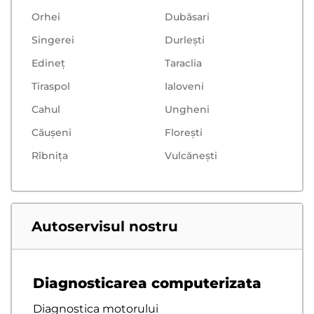
Orhei
Dubăsari
Singerei
Durlești
Edineț
Taraclia
Tiraspol
Ialoveni
Cahul
Ungheni
Căușeni
Floreşti
Rîbnița
Vulcăneşti
Autoservisul nostru
Diagnosticarea computerizata
Diagnostica motorului