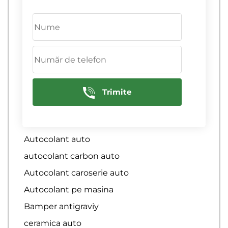
Acoperirea masinii cu rapitorul
Anticravie pelica pe capot
Antigravii
antigravita plenkă
Antigravita Plenka
Antigravita poliuretana
Trimite
Aplicare autocolant auto
asigurare auto
Autocolant auto
autocolant carbon auto
Autocolant caroserie auto
Autocolant pe masina
Bamper antigraviy
ceramica auto